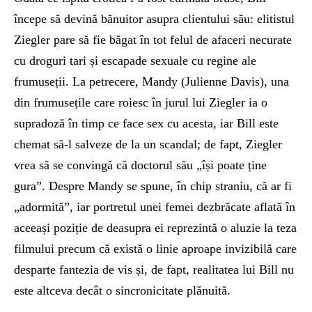
începe să devină bănuitor asupra clientului său: elitistul
Ziegler pare să fie băgat în tot felul de afaceri necurate
cu droguri tari și escapade sexuale cu regine ale
frumuseții. La petrecere, Mandy (Julienne Davis), una
din frumusețile care roiesc în jurul lui Ziegler ia o
supradoză în timp ce face sex cu acesta, iar Bill este
chemat să-l salveze de la un scandal; de fapt, Ziegler
vrea să se convingă că doctorul său „își poate ține
gura”. Despre Mandy se spune, în chip straniu, că ar fi
„adormită”, iar portretul unei femei dezbrăcate aflată în
aceeași poziție de deasupra ei reprezintă o aluzie la teza
filmului precum că există o linie aproape invizibilă care
desparte fantezia de vis și, de fapt, realitatea lui Bill nu
este altceva decât o sincronicitate plănuită.