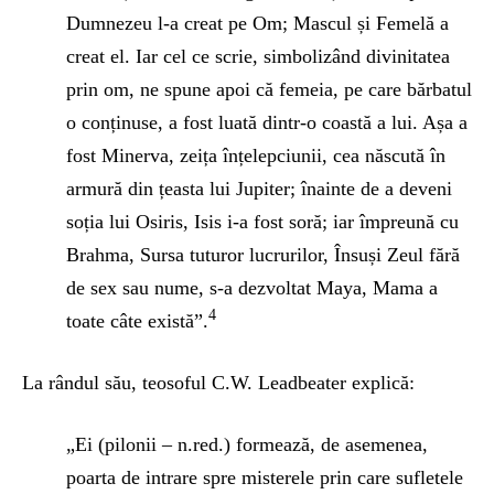
Dumnezeu l-a creat pe Om; Mascul și Femelă a
creat el. Iar cel ce scrie, simbolizând divinitatea
prin om, ne spune apoi că femeia, pe care bărbatul
o conținuse, a fost luată dintr-o coastă a lui. Așa a
fost Minerva, zeița înțelepciunii, cea născută în
armură din țeasta lui Jupiter; înainte de a deveni
soția lui Osiris, Isis i-a fost soră; iar împreună cu
Brahma, Sursa tuturor lucrurilor, Însuși Zeul fără
de sex sau nume, s-a dezvoltat Maya, Mama a
4
toate câte există”.
La rândul său, teosoful C.W. Leadbeater explică:
„Ei (pilonii – n.red.) formează, de asemenea,
poarta de intrare spre misterele prin care sufletele