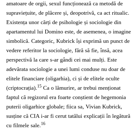
amatoare de orgii, sexul funcționează ca metodă de
supraviețuite, de plăcere și, deopotrivă, ca act ritualic.
Existența unor cărți de psihologie și sociologie din
apartamentul lui Domino este, de asemenea, o imagine
simbolică. Categoric, Kubrick își exprimă un punct de
vedere referitor la sociologie, fără să fie, însă, acea
perspectivă la care s-ar gândi cei mai mulți. Este
adevărata sociologie a unei lumi conduse nu doar de
elitele financiare (oligarhia), ci și de elitele oculte
15
(criptocrația).
Ca o lămurire, ar trebui menționat
faptul că regizorul era foarte conștient de hegemonia
puterii oligarhice globale; fiica sa, Vivian Kubrick,
susține că CIA i-ar fi cerut tatălui explicații în legătură
16
cu filmele sale.