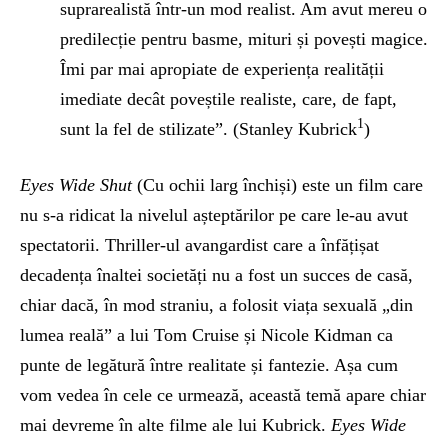
suprarealistă într-un mod realist. Am avut mereu o
predilecție pentru basme, mituri și povești magice.
Îmi par mai apropiate de experiența realității
imediate decât poveștile realiste, care, de fapt,
1
sunt la fel de stilizate”. (Stanley Kubrick
)
Eyes Wide Shut
(Cu ochii larg închiși) este un film care
nu s-a ridicat la nivelul așteptărilor pe care le-au avut
spectatorii. Thriller-ul avangardist care a înfățișat
decadența înaltei societăți nu a fost un succes de casă,
chiar dacă, în mod straniu, a folosit viața sexuală „din
lumea reală” a lui Tom Cruise și Nicole Kidman ca
punte de legătură între realitate și fantezie. Așa cum
vom vedea în cele ce urmează, această temă apare chiar
mai devreme în alte filme ale lui Kubrick.
Eyes Wide