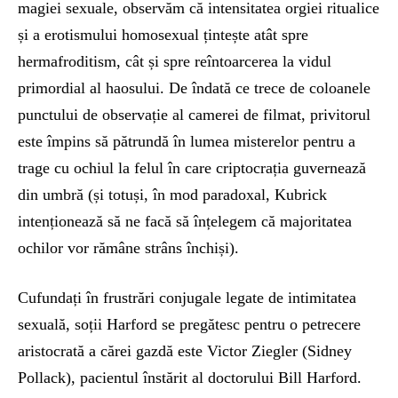
magiei sexuale, observăm că intensitatea orgiei ritualice
și a erotismului homosexual țintește atât spre
hermafroditism, cât și spre reîntoarcerea la vidul
primordial al haosului. De îndată ce trece de coloanele
punctului de observație al camerei de filmat, privitorul
este împins să pătrundă în lumea misterelor pentru a
trage cu ochiul la felul în care criptocrația guvernează
din umbră (și totuși, în mod paradoxal, Kubrick
intenționează să ne facă să înțelegem că majoritatea
ochilor vor rămâne strâns închiși).
Cufundați în frustrări conjugale legate de intimitatea
sexuală, soții Harford se pregătesc pentru o petrecere
aristocrată a cărei gazdă este Victor Ziegler (Sidney
Pollack), pacientul înstărit al doctorului Bill Harford.