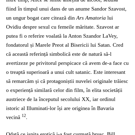
fiind în timpul unui dans de un anume Sandor Szavost,
un ungur bogat care citează din
Ars Amatoria
lui
Ovidiu despre sexul cu femeile măritate. Szavost ar
putea fi o referire voalată la Anton Szandor LaVey,
fondatorul și Marele Preot al Bisericii lui Satan. Cred
că această referință simbolică este de natură să-l
avertizeze pe privitorul perspicace că avem de-a face cu
o treaptă superioară a unui cult satanic. Este interesant
să remarcăm și că protagoniștii nuvelei originale trăiesc
o experiență similară celor din film, în elita societății
austriece de la începutul secolului XX, iar ordinul
istoric al Illuminati-lor își are originea în Bavaria
12
vecină
.
Odată ce ispita erotică i-a fost curmată brusc, Bill