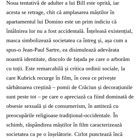
Noua tentativă de adulter a lui Bill este oprită, iar
acesta se retrage, chit că amplasarea măștilor în
apartamentul lui Domino este un prim indiciu că
întâlnirea lor nu a fost accidentală. Înțeleasă existențial,
masca simbolizează societatea ca întreg și, așa cum a
spus-o Jean-Paul Sartre, ea disimulează adevărata
noastră identitate, dincolo de fațada pe care o arborăm
cu toții. Este remarcabilă și critica ordinii sociale, la
care Kubrick recurge în film, în ceea ce privește
sărbătoarea creștină – pomii de Crăciun și decorațiunile
sunt peste tot – pe care o apreciază ca fiind dominată de
obsesie sexuală și de consumerism, în antiteză cu
preocupările religioase tradițional-occidentale. În
schimb, răspândirea măștilor în film caracterizează
societatea ca pe o înșelătorie. Cirlot punctează încă