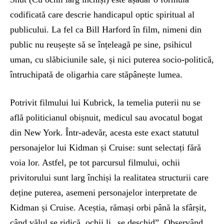
codificată care descrie handicapul optic spiritual al
publicului. La fel ca Bill Harford în film, nimeni din
public nu reușește să se înțeleagă pe sine, psihicul
uman, cu slăbiciunile sale, și nici puterea socio-politică,
întruchipată de oligarhia care stăpânește lumea.
Potrivit filmului lui Kubrick, la temelia puterii nu se
află politicianul obișnuit, medicul sau avocatul bogat
din New York. Într-adevăr, acesta este exact statutul
personajelor lui Kidman și Cruise: sunt selectați fără
voia lor. Astfel, pe tot parcursul filmului, ochii
privitorului sunt larg închiși la realitatea structurii care
deține puterea, asemeni personajelor interpretate de
Kidman și Cruise. Aceștia, rămași orbi până la sfârșit,
când vălul se ridică, ochii li „se deschid”. Observând