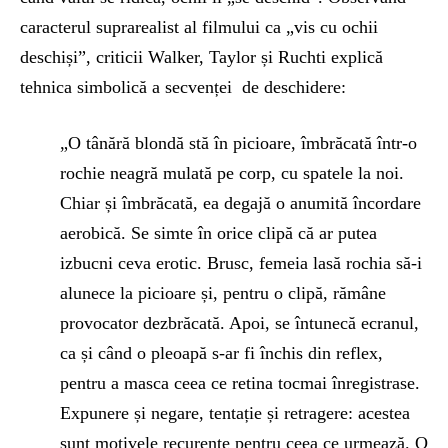
caracterul suprarealist al filmului ca „vis cu ochii
deschiși”, criticii Walker, Taylor și Ruchti explică
tehnica simbolică a secvenței de deschidere:
„O tânără blondă stă în picioare, îmbrăcată într-o
rochie neagră mulată pe corp, cu spatele la noi.
Chiar și îmbrăcată, ea degajă o anumită încordare
aerobică. Se simte în orice clipă că ar putea
izbucni ceva erotic. Brusc, femeia lasă rochia să-i
alunece la picioare și, pentru o clipă, rămâne
provocator dezbrăcată. Apoi, se întunecă ecranul,
ca și când o pleoapă s-ar fi închis din reflex,
pentru a masca ceea ce retina tocmai înregistrase.
Expunere și negare, tentație și retragere: acestea
sunt motivele recurente pentru ceea ce urmează. O