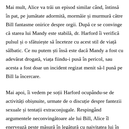
Mai mult, Alice va trăi un episod similar când, întinsă
în pat, pe jumătate adormită, mormăie și murmură către
Bill fantasme onirice despre orgii. După ce se convinge
că starea lui Mandy este stabilă, dr. Harford îi verifică
pulsul și o sfătuiește să înceteze cu acest stil de viață
sălbatic. Ce nu putem ști însă este dacă Mandy a fost cu
adevărat drogată, viața fiindu-i pusă în pericol, sau
acesta a fost doar un incident regizat menit să-l pună pe
Bill la încercare.
Mai apoi, îi vedem pe soții Harford ocupându-se de
activități obișnuite, urmate de o discuție despre fantezii
sexuale și tentații extraconjugale. Respingând
argumentele neconvingătoare ale lui Bill, Alice îl
enervează peste măsură în legătură cu naivitatea lui în