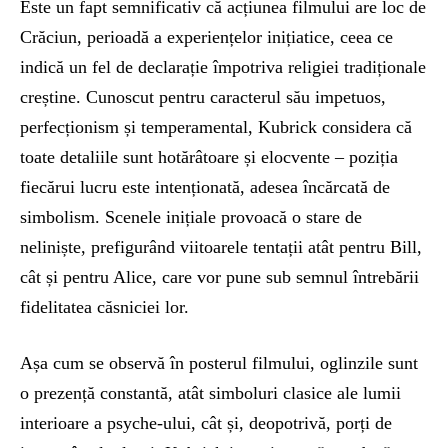
Este un fapt semnificativ că acțiunea filmului are loc de
Crăciun, perioadă a experiențelor inițiatice, ceea ce
indică un fel de declarație împotriva religiei tradiționale
creștine. Cunoscut pentru caracterul său impetuos,
perfecționism și temperamental, Kubrick considera că
toate detaliile sunt hotărâtoare și elocvente – poziția
fiecărui lucru este intenționată, adesea încărcată de
simbolism. Scenele inițiale provoacă o stare de
neliniște, prefigurând viitoarele tentații atât pentru Bill,
cât și pentru Alice, care vor pune sub semnul întrebării
fidelitatea căsniciei lor.
Așa cum se observă în posterul filmului, oglinzile sunt
o prezență constantă, atât simboluri clasice ale lumii
interioare a psyche-ului, cât și, deopotrivă, porți de