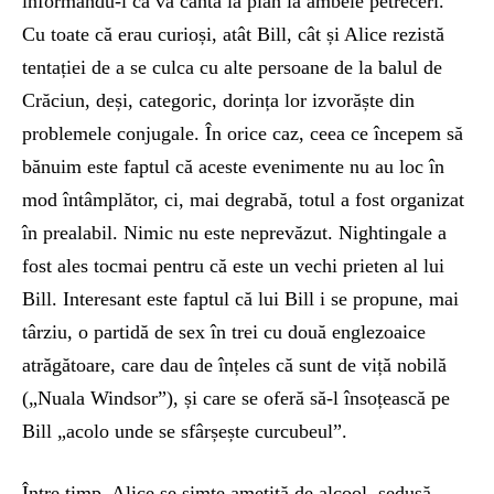
informându-l că va cânta la pian la ambele petreceri.
Cu toate că erau curioși, atât Bill, cât și Alice rezistă
tentației de a se culca cu alte persoane de la balul de
Crăciun, deși, categoric, dorința lor izvorăște din
problemele conjugale. În orice caz, ceea ce începem să
bănuim este faptul că aceste evenimente nu au loc în
mod întâmplător, ci, mai degrabă, totul a fost organizat
în prealabil. Nimic nu este neprevăzut. Nightingale a
fost ales tocmai pentru că este un vechi prieten al lui
Bill. Interesant este faptul că lui Bill i se propune, mai
târziu, o partidă de sex în trei cu două englezoaice
atrăgătoare, care dau de înțeles că sunt de viță nobilă
(„Nuala Windsor”), și care se oferă să-l însoțească pe
Bill „acolo unde se sfârșește curcubeul”.
Între timp, Alice se simte amețită de alcool, sedusă