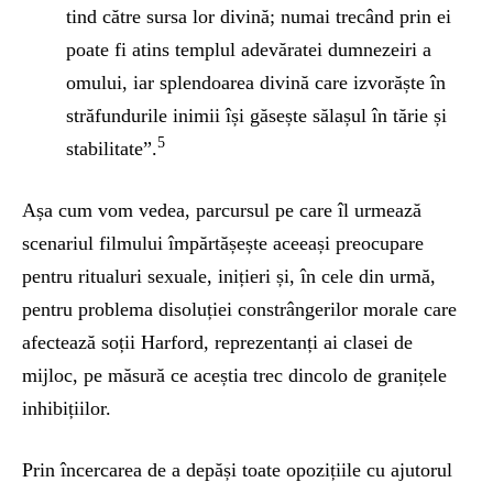
tind către sursa lor divină; numai trecând prin ei
poate fi atins templul adevăratei dumnezeiri a
omului, iar splendoarea divină care izvorăște în
străfundurile inimii își găsește sălașul în tărie și
5
stabilitate”.
Așa cum vom vedea, parcursul pe care îl urmează
scenariul filmului împărtășește aceeași preocupare
pentru ritualuri sexuale, inițieri și, în cele din urmă,
pentru problema disoluției constrângerilor morale care
afectează soții Harford, reprezentanți ai clasei de
mijloc, pe măsură ce aceștia trec dincolo de granițele
inhibițiilor.
Prin încercarea de a depăși toate opozițiile cu ajutorul