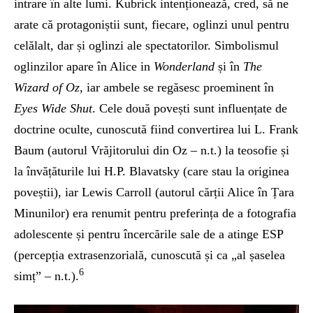
intrare în alte lumi. Kubrick intenționează, cred, să ne
arate că protagoniștii sunt, fiecare, oglinzi unul pentru
celălalt, dar și oglinzi ale spectatorilor. Simbolismul
oglinzilor apare în Alice in
Wonderland
și în
The
Wizard of Oz
, iar ambele se regăsesc proeminent în
Eyes Wide Shut
. Cele două povești sunt influențate de
doctrine oculte, cunoscută fiind convertirea lui L. Frank
Baum (autorul Vrăjitorului din Oz – n.t.) la teosofie și
la învățăturile lui H.P. Blavatsky (care stau la originea
poveștii), iar Lewis Carroll (autorul cărții Alice în Țara
Minunilor) era renumit pentru preferința de a fotografia
adolescente și pentru încercările sale de a atinge ESP
(percepția extrasenzorială, cunoscută și ca „al șaselea
6
simț” – n.t.).