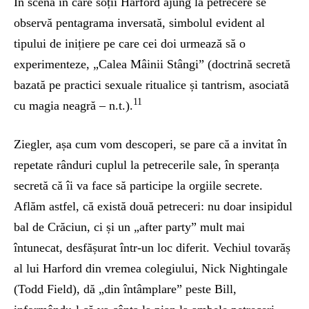
În scena în care soții Harford ajung la petrecere se
observă pentagrama inversată, simbolul evident al
tipului de inițiere pe care cei doi urmează să o
experimenteze, „Calea Mâinii Stângi” (doctrină secretă
bazată pe practici sexuale ritualice și tantrism, asociată
11
cu magia neagră – n.t.).
Ziegler, așa cum vom descoperi, se pare că a invitat în
repetate rânduri cuplul la petrecerile sale, în speranța
secretă că îi va face să participe la orgiile secrete.
Aflăm astfel, că există două petreceri: nu doar insipidul
bal de Crăciun, ci și un „after party” mult mai
întunecat, desfășurat într-un loc diferit. Vechiul tovarăș
al lui Harford din vremea colegiului, Nick Nightingale
(Todd Field), dă „din întâmplare” peste Bill,