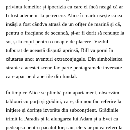
privința femeilor și ipocrizia cu care el încă neagă că ar
fi fost ademenit la petrecere. Alice îi mărturisește că ea
însăși a fost cândva atrasă de un ofițer de marină și că,
pentru o fracțiune de secundă, și-ar fi dorit să renunțe la
soț și la copil pentru o noapte de plăcere. Vizibil
tulburat de această dispută aprinsă, Bill va porni în
căutarea unor aventuri extraconjugale. Din simbolistica
stranie a acestei scene fac parte pentagramele inversate
care apar pe draperiile din fundal.
În timp ce Alice se plimbă prin apartament, observăm
tablouri cu porți și grădini, care, din nou fac referire la
inițiere și dorințe izvorâte din subconștient. Grădinile
trimit la Paradis și la alungarea lui Adam și a Evei ca
pedeapsă pentru păcatul lor; sau, ele s-ar putea referi la