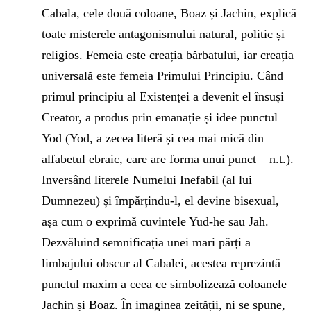
Cabala, cele două coloane, Boaz și Jachin, explică
toate misterele antagonismului natural, politic și
religios. Femeia este creația bărbatului, iar creația
universală este femeia Primului Principiu. Când
primul principiu al Existenței a devenit el însuși
Creator, a produs prin emanație și idee punctul
Yod (Yod, a zecea literă și cea mai mică din
alfabetul ebraic, care are forma unui punct – n.t.).
Inversând literele Numelui Inefabil (al lui
Dumnezeu) și împărțindu-l, el devine bisexual,
așa cum o exprimă cuvintele Yud-he sau Jah.
Dezvăluind semnificația unei mari părți a
limbajului obscur al Cabalei, acestea reprezintă
punctul maxim a ceea ce simbolizează coloanele
Jachin și Boaz. În imaginea zeității, ni se spune,