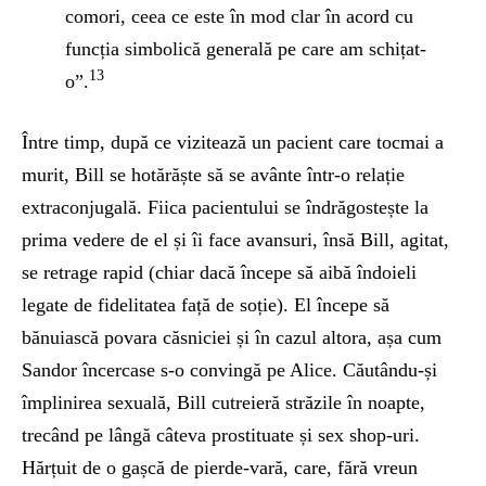
comori, ceea ce este în mod clar în acord cu
funcția simbolică generală pe care am schițat-
13
o”.
Între timp, după ce vizitează un pacient care tocmai a
murit, Bill se hotărăște să se avânte într-o relație
extraconjugală. Fiica pacientului se îndrăgostește la
prima vedere de el și îi face avansuri, însă Bill, agitat,
se retrage rapid (chiar dacă începe să aibă îndoieli
legate de fidelitatea față de soție). El începe să
bănuiască povara căsniciei și în cazul altora, așa cum
Sandor încercase s-o convingă pe Alice. Căutându-și
împlinirea sexuală, Bill cutreieră străzile în noapte,
trecând pe lângă câteva prostituate și sex shop-uri.
Hărțuit de o gașcă de pierde-vară, care, fără vreun