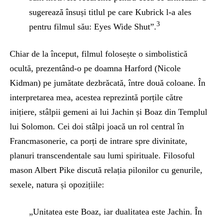
sugerează însuși titlul pe care Kubrick l-a ales
3
pentru filmul său: Eyes Wide Shut”.
Chiar de la început, filmul folosește o simbolistică
ocultă, prezentând-o pe doamna Harford (Nicole
Kidman) pe jumătate dezbrăcată, între două coloane. În
interpretarea mea, acestea reprezintă porțile către
inițiere, stâlpii gemeni ai lui Jachin și Boaz din Templul
lui Solomon. Cei doi stâlpi joacă un rol central în
Francmasonerie, ca porți de intrare spre divinitate,
planuri transcendentale sau lumi spirituale. Filosoful
mason Albert Pike discută relația pilonilor cu genurile,
sexele, natura și opozițiile:
„Unitatea este Boaz, iar dualitatea este Jachin. În