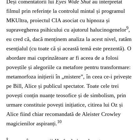
Deși comentatorii lui
Eyes Wide Shut
au interpretat
filmul prin referințe la controlul mintal și programul
MKUltra, proiectul CIA asociat cu hipnoza și
9
supravegherea psihicului cu ajutorul halucinogenelor
,
eu cred că, dacă menținem analiza la acest nivel, ratăm
esențialul (cu toate că și această temă este prezentă). O
abordare mai cuprinzătoare ar fi aceea de a folosi
poveștile și alegoriile ca metafore pentru transformare:
metamorfoza inițierii în „mistere”, în ceea ce-i privește
pe Bill, Alice și publicul spectator. Toate cele trei
povești conțin nuanțe teosofice și de simbolism, prin
urmare constituie povești inițiatice, citirea lui Oz și
Alice fiind chiar recomandată de Aleister Crowley
10
magicienilor aspiranți.