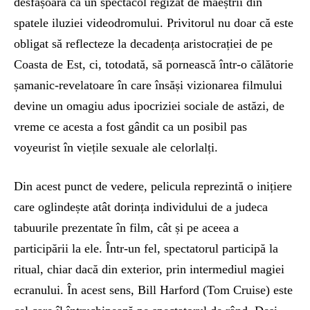
desfășoară ca un spectacol regizat de maeștrii din
spatele iluziei videodromului. Privitorul nu doar că este
obligat să reflecteze la decadența aristocrației de pe
Coasta de Est, ci, totodată, să pornească într-o călătorie
șamanic-revelatoare în care însăși vizionarea filmului
devine un omagiu adus ipocriziei sociale de astăzi, de
vreme ce acesta a fost gândit ca un posibil pas
voyeurist în viețile sexuale ale celorlalți.
Din acest punct de vedere, pelicula reprezintă o inițiere
care oglindește atât dorința individului de a judeca
tabuurile prezentate în film, cât și pe aceea a
participării la ele. Într-un fel, spectatorul participă la
ritual, chiar dacă din exterior, prin intermediul magiei
ecranului. În acest sens, Bill Harford (Tom Cruise) este