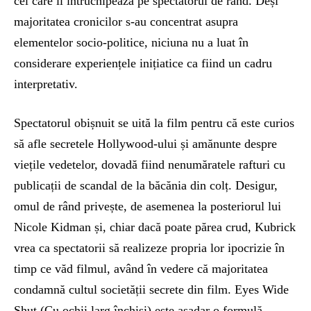
cel care îl întruchipează pe spectatorul de rând. Deși
majoritatea cronicilor s-au concentrat asupra
elementelor socio-politice, niciuna nu a luat în
considerare experiențele inițiatice ca fiind un cadru
interpretativ.
Spectatorul obișnuit se uită la film pentru că este curios
să afle secretele Hollywood-ului și amănunte despre
viețile vedetelor, dovadă fiind nenumăratele rafturi cu
publicații de scandal de la băcănia din colț. Desigur,
omul de rând privește, de asemenea la posteriorul lui
Nicole Kidman și, chiar dacă poate părea crud, Kubrick
vrea ca spectatorii să realizeze propria lor ipocrizie în
timp ce văd filmul, având în vedere că majoritatea
condamnă cultul societății secrete din film. Eyes Wide
Shut (Cu ochii larg închiși) este așadar o formulă