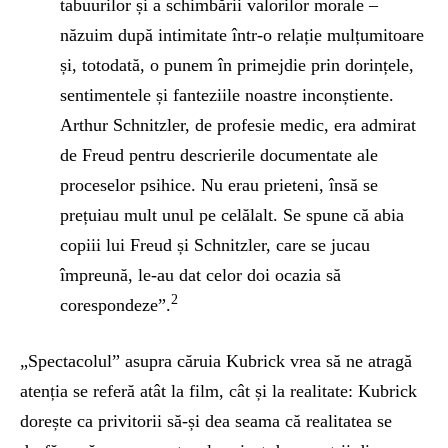
tabuurilor și a schimbării valorilor morale –
năzuim după intimitate într-o relație mulțumitoare
și, totodată, o punem în primejdie prin dorințele,
sentimentele și fanteziile noastre inconștiente.
Arthur Schnitzler, de profesie medic, era admirat
de Freud pentru descrierile documentate ale
proceselor psihice. Nu erau prieteni, însă se
prețuiau mult unul pe celălalt. Se spune că abia
copiii lui Freud și Schnitzler, care se jucau
împreună, le-au dat celor doi ocazia să
2
corespondeze”.
„Spectacolul” asupra căruia Kubrick vrea să ne atragă
atenția se referă atât la film, cât și la realitate: Kubrick
dorește ca privitorii să-și dea seama că realitatea se