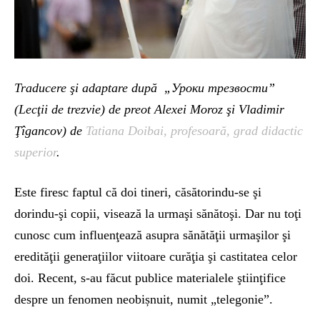
Traducere şi adaptare după „Уроки трезвости”
(Lecţii de trezvie) de preot Alexei Moroz şi Vladimir
Ţîgancov) de
Tatiana Doibai, profesoară, grad didactic
superior
.
Este firesc faptul că doi tineri, căsătorindu-se şi
dorindu-şi copii, visează la urmaşi sănătoşi. Dar nu toţi
cunosc cum influenţează asupra sănătăţii urmaşilor şi
eredităţii generaţiilor viitoare curăţia şi castitatea celor
doi. Recent, s-au făcut publice materialele ştiinţifice
despre un fenomen neobișnuit, numit „telegonie”.