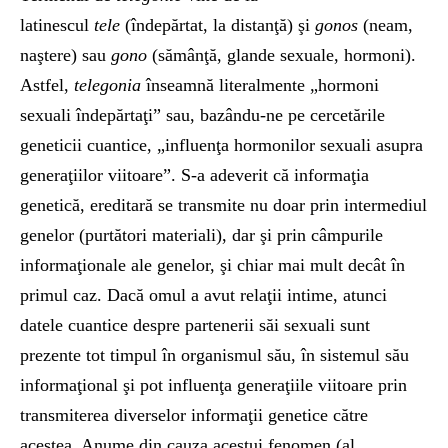
latinescul
tele
(îndepărtat, la distanţă) şi
gonos
(neam,
naştere) sau
gono
(sămânţă, glande sexuale, hormoni).
Astfel,
telegonia
înseamnă literalmente „hormoni
sexuali îndepărtaţi” sau, bazându-ne pe cercetările
geneticii cuantice, „influenţa hormonilor sexuali asupra
generaţiilor viitoare”. S-a adeverit că informaţia
genetică, ereditară se transmite nu doar prin intermediul
genelor (purtători materiali), dar şi prin câmpurile
informaţionale ale genelor, şi chiar mai mult decât în
primul caz. Dacă omul a avut relaţii intime, atunci
datele cuantice despre partenerii săi sexuali sunt
prezente tot timpul în organismul său, în sistemul său
informaţional şi pot influenţa generaţiile viitoare prin
transmiterea diverselor informaţii genetice către
acestea. Anume din cauza acestui fenomen (al