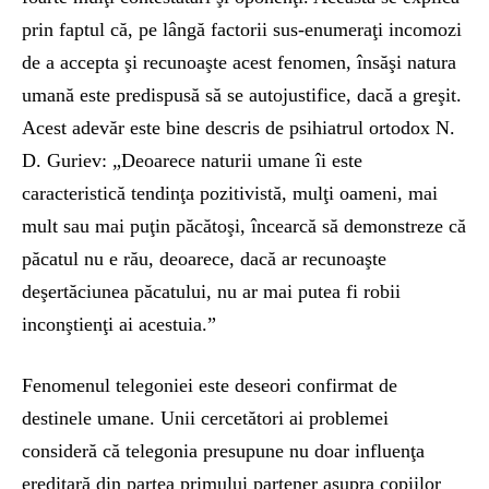
prin faptul că, pe lângă factorii sus-enumeraţi incomozi
de a accepta şi recunoaşte acest fenomen, însăşi natura
umană este predispusă să se autojustifice, dacă a greşit.
Acest adevăr este bine descris de psihiatrul ortodox N.
D. Guriev: „Deoarece naturii umane îi este
caracteristică tendinţa pozitivistă, mulţi oameni, mai
mult sau mai puţin păcătoşi, încearcă să demonstreze că
păcatul nu e rău, deoarece, dacă ar recunoaşte
deşertăciunea păcatului, nu ar mai putea fi robii
inconştienţi ai acestuia.”
Fenomenul telegoniei este deseori confirmat de
destinele umane. Unii cercetători ai problemei
consideră că telegonia presupune nu doar influenţa
ereditară din partea primului partener asupra copiilor