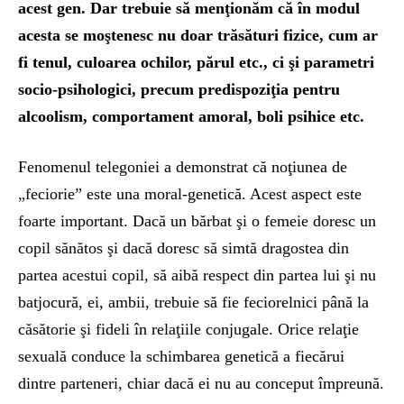
acest gen. Dar trebuie să menţionăm că în modul
acesta se moştenesc nu doar trăsături fizice, cum ar
fi tenul, culoarea ochilor, părul etc., ci şi parametri
socio-psihologici, precum predispoziţia pentru
alcoolism, comportament amoral, boli psihice etc.
Fenomenul telegoniei a demonstrat că noţiunea de
„feciorie” este una moral-genetică. Acest aspect este
foarte important. Dacă un bărbat şi o femeie doresc un
copil sănătos şi dacă doresc să simtă dragostea din
partea acestui copil, să aibă respect din partea lui şi nu
batjocură, ei, ambii, trebuie să fie feciorelnici până la
căsătorie şi fideli în relaţiile conjugale. Orice relaţie
sexuală conduce la schimbarea genetică a fiecărui
dintre parteneri, chiar dacă ei nu au conceput împreună.