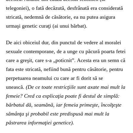
telegoniei), o fată decăzută, desfrânată era considerată
stricată, nedemnă de căsătorie, ea nu putea asigura
urmaşi genetic curaţi (ai unui bărbat).
De aici obiceiul dur, din punctul de vedere al moralei
sexuale contemporane, de a unge cu păcură poarta fetei
care a greşit, care s-a „poticnit”. Acesta era un semn că
fata este stricată, nefiind bună pentru căsătorie, pentru
perpetuarea neamului cu care ar fi dorit să se
unească.
(De ce toate restricţiile sunt axate mai mult la
femeie? Cred ca explicaţia poate fi destul de simplă:
bărbatul dă, seamănă, iar femeia primeşte, încolţeşte
sămânţa şi probabil este predispusă mai mult la
păstrarea informaţiei genetice).