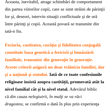
Aceasta, inevitabil, atrage schimbări de comportament
din partea viitorilor copii, care se simt străini de părinţii
lor şi, deseori, intervin situaţii conflictuale şi de ură
între părinţi şi copii. Această povară se transmite din
tată-n fiu.
Fecioria, castitatea, curăţia şi fidelitatea conjugală
constituie baza genetică a fericirii şi bunăstării
familiale, transmise din generaţie în generaţie.
Aceste criterii asigură nu doar trăinicia familiei, dar
şi a naţiunii şi statului.
Iată de ce toate confesiunile
religioase insistă asupra castității, promovată atât la
nivel familial cât şi la nivel statal.
Adevărul biblic
că
din cauza nelegiuirii, în mulţi se va răci
dragostea,
se confirmă o dată în plus prin experienţa