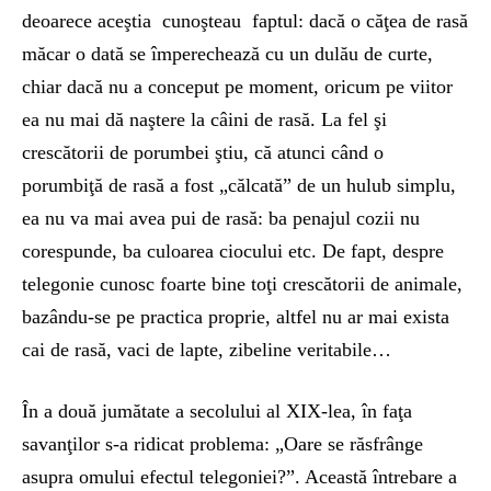
deoarece aceştia cunoşteau faptul: dacă o căţea de rasă
măcar o dată se împerechează cu un dulău de curte,
chiar dacă nu a conceput pe moment, oricum pe viitor
ea nu mai dă naştere la câini de rasă. La fel şi
crescătorii de porumbei ştiu, că atunci când o
porumbiţă de rasă a fost „călcată” de un hulub simplu,
ea nu va mai avea pui de rasă: ba penajul cozii nu
corespunde, ba culoarea ciocului etc. De fapt, despre
telegonie cunosc foarte bine toţi crescătorii de animale,
bazându-se pe practica proprie, altfel nu ar mai exista
cai de rasă, vaci de lapte, zibeline veritabile…
În a două jumătate a secolului al XIX-lea, în faţa
savanţilor s-a ridicat problema: „Oare se răsfrânge
asupra omului efectul telegoniei?”. Această întrebare a