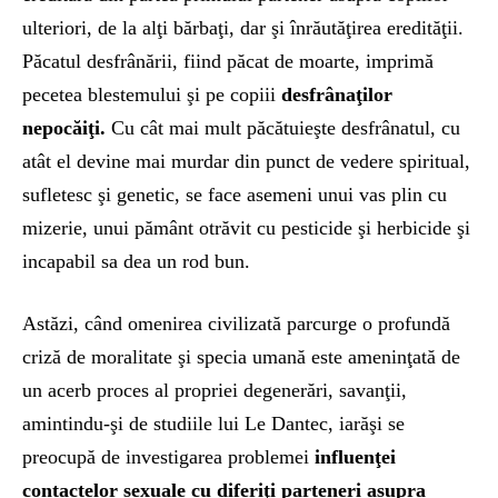
ulteriori, de la alţi bărbaţi, dar şi înrăutăţirea eredităţii.
Păcatul desfrânării, fiind păcat de moarte, imprimă
pecetea blestemului şi pe copiii
desfrânaţilor
nepocăiţi.
Cu cât mai mult păcătuieşte desfrânatul, cu
atât el devine mai murdar din punct de vedere spiritual,
sufletesc şi genetic, se face asemeni unui vas plin cu
mizerie, unui pământ otrăvit cu pesticide şi herbicide şi
incapabil sa dea un rod bun.
Astăzi, când omenirea civilizată parcurge o profundă
criză de moralitate şi specia umană este ameninţată de
un acerb proces al propriei degenerări, savanţii,
amintindu-şi de studiile lui Le Dantec, iarăşi se
preocupă de investigarea problemei
influenţei
contactelor sexuale cu diferiţi parteneri asupra