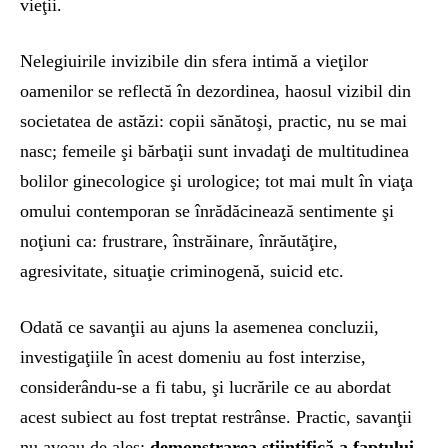
vieţii.
Nelegiuirile invizibile din sfera intimă a vieţilor
oamenilor se reflectă în dezordinea, haosul vizibil din
societatea de astăzi: copii sănătoşi, practic, nu se mai
nasc; femeile şi bărbaţii sunt invadaţi de multitudinea
bolilor ginecologice şi urologice; tot mai mult în viaţa
omului contemporan se înrădăcinează sentimente şi
noţiuni ca: frustrare, înstrăinare, înrăutăţire,
agresivitate, situaţie criminogenă, suicid etc.
Odată ce savanţii au ajuns la asemenea concluzii,
investigaţiile în acest domeniu au fost interzise,
considerându-se a fi tabu, şi lucrările ce au abordat
acest subiect au fost treptat restrânse. Practic, savanţii
nu aveau de ales:
demonstrarea ştiinţifică a faptului