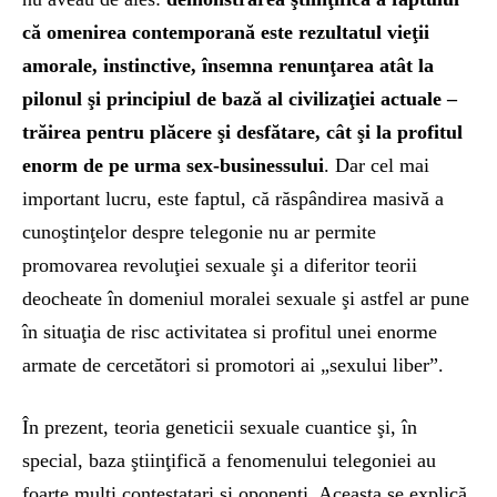
că omenirea contemporană este rezultatul vieţii
amorale, instinctive, însemna renunţarea atât la
pilonul şi principiul de bază al civilizaţiei actuale –
trăirea pentru plăcere şi desfătare, cât şi la profitul
enorm de pe urma sex-businessului
. Dar cel mai
important lucru, este faptul, că răspândirea masivă a
cunoştinţelor despre telegonie nu ar permite
promovarea revoluţiei sexuale şi a diferitor teorii
deocheate în domeniul moralei sexuale şi astfel ar pune
în situaţia de risc activitatea si profitul unei enorme
armate de cercetători si promotori ai „sexului liber”.
În prezent, teoria geneticii sexuale cuantice şi, în
special, baza ştiinţifică a fenomenului telegoniei au
foarte mulţi contestatari şi oponenţi. Aceasta se explică