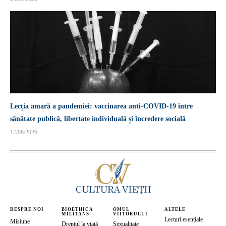
Lecția amară a pandemiei: vaccinarea anti-COVID-19 între
sănătate publică, libertate individuală și încredere socială
17/06/2026
DESPRE NOI
BIOETHICA
OMUL
ALTELE
MILITANS
VIITORULUI
Lecturi esențiale
Misiune
Dreptul la viață
Sexualitate