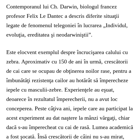
Contemporanul lui Ch. Darwin, biologul francez
profesor Felix Le Dantec a descris diferite situaţii
legate de fenomenul telegoniei în lucrarea „Individul,
evoluţia, ereditatea şi neodarwiniştii”.
Este elocvent exemplul despre încrucişarea calului cu
zebra. Aproximativ cu 150 de ani în urmă, crescătorii
de cai care se ocupau de obţinerea noilor rase, pentru a
îmbunătăţi rezistenţa cailor au hotărât să împerecheze
iepele cu masculii-zebre. Experienţele au eşuat,
deoarece în rezultatul împerecherii, nu a avut loc
conceperea. Peste câţiva ani, iepele care au participat la
acest experiment au dat naştere la mânzi vărgaţi, chiar
dacă s-au împerecheat cu cai de rasă. Lumea academică
a fost şocată. Însă crescătorii de câini nu s-au mirat,