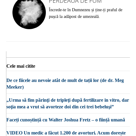
PERDEAUA DE FUM
Încrede-te în Dumnezeu și ține-ți praful de
pușcă la adăpost de umezeală.
Cele mai citite
De ce fiicele au nevoie atât de mult de tații lor (de dr. Meg
Meeker)
„Urma să fim părinţi de tripleţi după fertilizare in vitro, dar
soţia mea a vrut să avorteze doi din cei trei bebeluşi”
Faceți cunoștință cu Walter Joshua Fretz – o ființă umană
VIDEO Un medic a făcut 1.200 de avorturi. Acum dorește