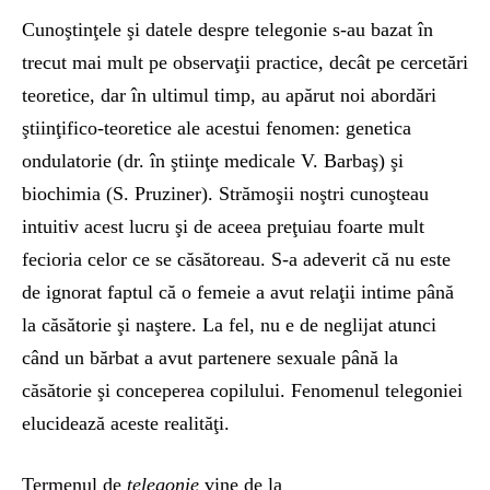
Cunoştinţele şi datele despre telegonie s-au bazat în
trecut mai mult pe observaţii practice, decât pe cercetări
teoretice, dar în ultimul timp, au apărut noi abordări
ştiinţifico-teoretice ale acestui fenomen: genetica
ondulatorie (dr. în ştiinţe medicale V. Barbaş) şi
biochimia (S. Pruziner). Strămoşii noştri cunoşteau
intuitiv acest lucru şi de aceea preţuiau foarte mult
fecioria celor ce se căsătoreau. S-a adeverit că nu este
de ignorat faptul că o femeie a avut relaţii intime până
la căsătorie şi naştere. La fel, nu e de neglijat atunci
când un bărbat a avut partenere sexuale până la
căsătorie şi conceperea copilului. Fenomenul telegoniei
elucidează aceste realităţi.
Termenul de
telegonie
vine de la