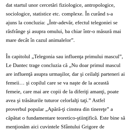
dat startul unor cercetări fiziologice, antropologice,
sociologice, statistice etc. complexe. În curând s-a
ajuns la concluzia: „Într-adevăr, efectul telegoniei se
răsfrânge şi asupra omului, ba chiar într-o măsură mai
mare decât în cazul animalelor”.
În capitolul „Telegonia sau influenţa primului mascul”,
Le Dantec trage concluzia că „Nu doar primul mascul
are influenţă asupra urmaşilor, dar şi ceilalţi parteneri ai
femeii… şi copilul care se va naşte de la această
femeie, care mai are copii de la diferiţi amanţi, poate
avea şi trăsăturile tuturor celorlalţi taţi.” Astfel
proverbul popular „Apără-ţi cinstea din tinereţe” a
căpătat o fundamentare teoretico-ştiinţifică. Este bine să
menţionăm aici cuvintele Sfântului Grigore de