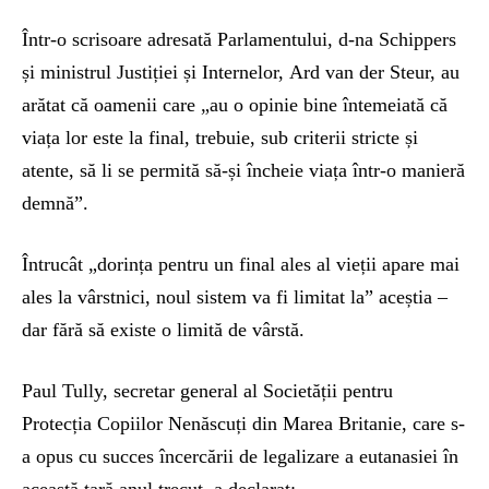
Într-o scrisoare adresată Parlamentului, d-na Schippers
și ministrul Justiției și Internelor, Ard van der Steur, au
arătat că oamenii care „au o opinie bine întemeiată că
viața lor este la final, trebuie, sub criterii stricte și
atente, să li se permită să-și încheie viața într-o manieră
demnă”.
Întrucât „dorința pentru un final ales al vieții apare mai
ales la vârstnici, noul sistem va fi limitat la” aceștia –
dar fără să existe o limită de vârstă.
Paul Tully, secretar general al Societății pentru
Protecția Copiilor Nenăscuți din Marea Britanie, care s-
a opus cu succes încercării de legalizare a eutanasiei în