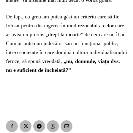
atente” să însemne mai mult decât o vorbă goală?
De fapt, cu greu am putea găsi un criteriu care să fie
folosit pentru distingerea în mod rezonabil a celor care
ar avea un pretins „drept la moarte” de cei care nu îl au.
Cum ar putea un judecător sau un funcționar public,
într-o societate în care domină cultura individualismului
feroce, să spună vreodată,
„nu, domnule, viața dvs.
nu e suficient de încheiată?”