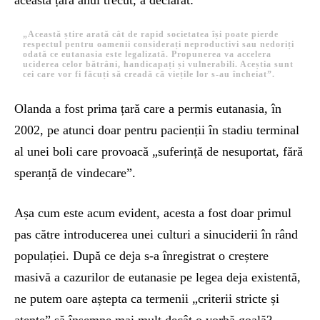
această țară anul trecut, a declarat:
„Această știre arată cât de rapid societatea își poate pierde
respectul pentru oamenii considerați neproductivi sau nedoriți
odată ce eutanasia este legalizată. Propunerea va accelera
uciderea celor bătrâni, handicapați și vulnerabili. Aceștia sunt
cei care vor fi făcuți să creadă că viețile lor s-au încheiat”.
Olanda a fost prima țară care a permis eutanasia, în
2002, pe atunci doar pentru pacienții în stadiu terminal
al unei boli care provoacă „suferință de nesuportat, fără
speranță de vindecare”.
Așa cum este acum evident, acesta a fost doar primul
pas către introducerea unei culturi a sinuciderii în rând
populației. După ce deja s-a înregistrat o creștere
masivă a cazurilor de eutanasie pe legea deja existentă,
ne putem oare aștepta ca termenii „criterii stricte și