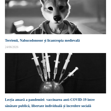
Terrienii, Nabucodonosor și licantropia medievală
24/06/2026
Lecția amară a pandemiei: vaccinarea anti-COVID-19 între
sănătate publică, libertate individuală și încredere socială