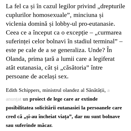
La fel ca și în cazul legilor privind „drepturile
cuplurilor homosexuale”, minciuna și
viclenia domină și lobby-ul pro-eutanasie.
Ceea ce a început ca o excepție – „curmarea
suferinței celor bolnavi în stadiul terminal” –
este pe cale de a se generaliza. Unde? În
Olanda, prima țară a lumii care a legiferat
atât eutanasia, cât și „căsătoria” între
persoane de același sex.
Edith Schippers, ministrul olandez al Sănătății,
a
anunțat
un
proiect de lege care ar extinde
posibilitatea solicitării eutanasiei la persoanele care
cred că „și-au încheiat viața”, dar nu sunt bolnave
sau suferinde măcar.