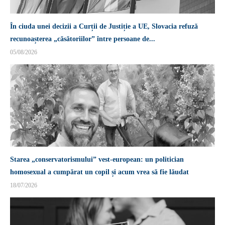
În ciuda unei decizii a Curții de Justiție a UE, Slovacia refuză
recunoașterea „căsătoriilor” între persoane de...
05/08/2026
Starea „conservatorismului” vest-european: un politician
homosexual a cumpărat un copil și acum vrea să fie lăudat
18/07/2026