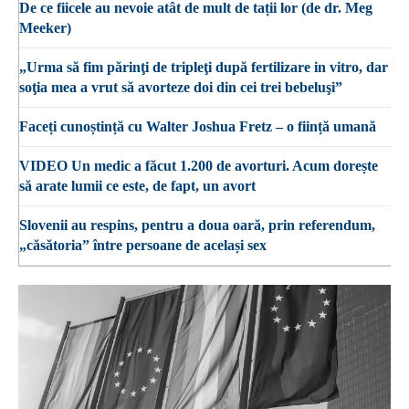
De ce fiicele au nevoie atât de mult de tații lor (de dr. Meg
Meeker)
„Urma să fim părinţi de tripleţi după fertilizare in vitro, dar
soţia mea a vrut să avorteze doi din cei trei bebeluşi”
Faceți cunoștință cu Walter Joshua Fretz – o ființă umană
VIDEO Un medic a făcut 1.200 de avorturi. Acum dorește
să arate lumii ce este, de fapt, un avort
Slovenii au respins, pentru a doua oară, prin referendum,
„căsătoria” între persoane de același sex