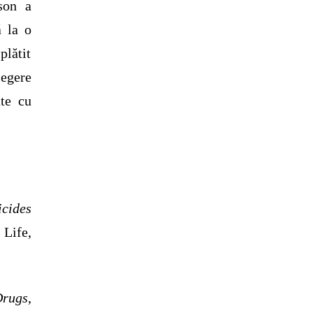
son a
 la o
plătit
legere
te cu
cides
 Life,
Drugs
,