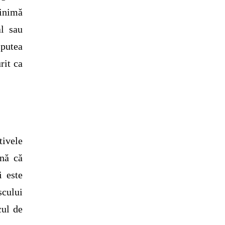
 inimă
al sau
putea
rit ca
tivele
nă că
i este
scului
cul de