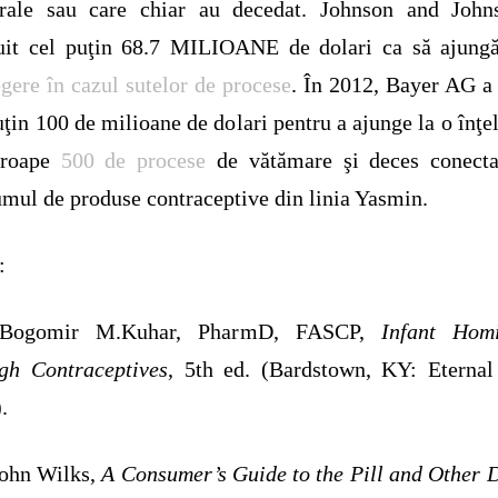
brale sau care chiar au decedat. Johnson and John
tuit cel puţin 68.7 MILIOANE de dolari ca să ajungă
egere în cazul sutelor de procese
. În 2012, Bayer AG a 
uţin 100 de milioane de dolari pentru a ajunge la o înţe
proape
500 de procese
de vătămare şi deces conecta
mul de produse contraceptive din linia Yasmin.
:
 Bogomir M.Kuhar, PharmD, FASCP,
Infant Homi
gh Contraceptives
, 5th ed. (Bardstown, KY: Eternal
.
John Wilks,
A Consumer’s Guide to the Pill and Other 