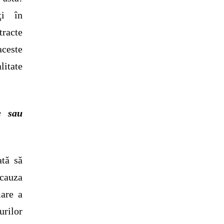
ţi în
tracte
aceste
litate
e sau
tă să
 cauza
are a
urilor