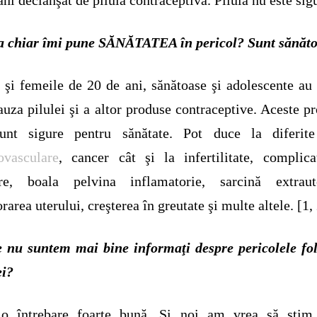
la chiar îmi pune SĂNĂTATEA în pericol? Sunt sănăt
 şi femeile de 20 de ani, sănătoase şi adolescente au
auza pilulei şi a altor produse contraceptive. Aceste p
unt sigure pentru sănătate. Pot duce la diferi
ovasculare
, cancer cât şi la infertilitate, complica
ere, boala pelvina inflamatorie, sarcină extraute
rarea uterului, creşterea în greutate şi multe altele. [1,
 nu suntem mai bine informaţi despre pericolele fol
ei?
 o întrebare foarte bună. Şi noi am vrea să ştim 