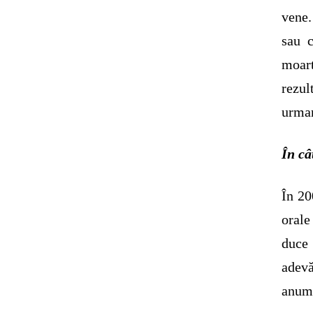
vene.
sau c
moar
rezul
urmar
În câ
În 20
oral
duce 
adevă
anumi