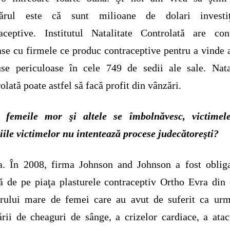
ărul este că sunt milioane de dolari investi
aceptive. Institutul Natalitate Controlată are con
se cu firmele ce produc contraceptive pentru a vinde 
se periculoase în cele 749 de sedii ale sale. Nata
olată poate astfel să facă profit din vânzări.
 femeile mor şi altele se îmbolnăvesc, victimel
iile victimelor nu intentează procese judecătoreşti?
a. În 2008, firma Johnson and Johnson a fost obliga
ă de pe piaţa plasturele contraceptiv Ortho Evra din
rului mare de femei care au avut de suferit ca urm
rii de cheaguri de sânge, a crizelor cardiace, a atac