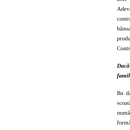
Adev
contr
bănoa
produ
Contr
Dacă
famil
Ba d
scoat
numă
formă