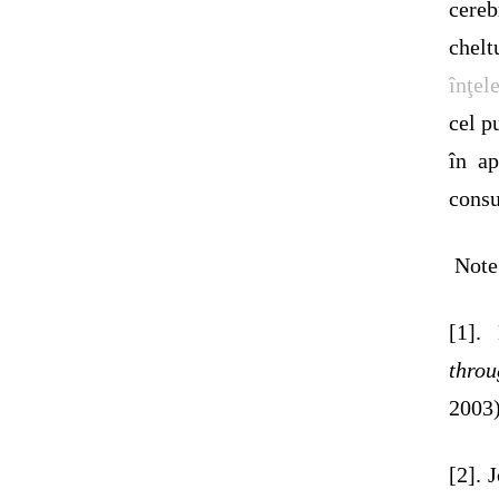
cere
chel
înţel
cel p
în a
consu
Note
[1].
throu
2003)
[2]. 