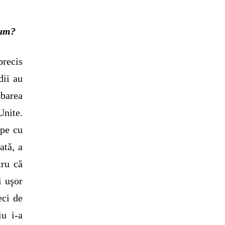
cum?
precis
dii au
barea
nite.
ape cu
ată, a
tru că
i uşor
eci de
iu i-a