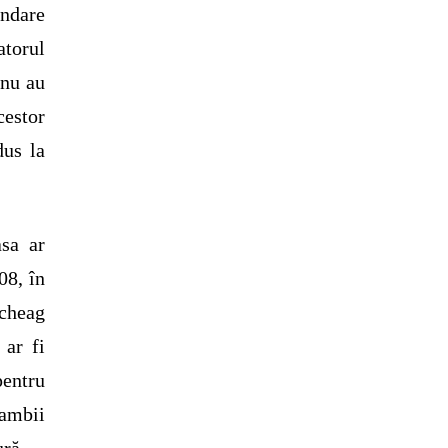
undare
atorul
 nu au
cestor
dus la
asa ar
08, în
 cheag
 ar fi
pentru
ambii
ură.