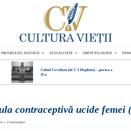
PROCREAȚIE ASISTATĂ
SEXUALITATE
DREPT/FILOSOFIE
DEM
Cultul Covidian (de C J Hopkins) – partea a
II-a
ula contraceptivă ucide femei (
ate
Contracepţie