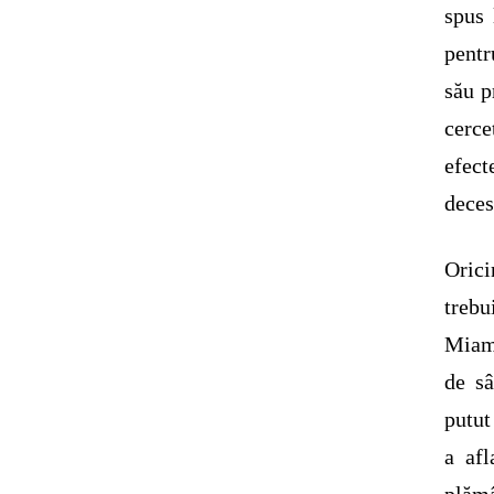
spus 
pentr
său p
cerce
efect
deces
Orici
trebu
Miam
de sâ
putut
a af
plămâ