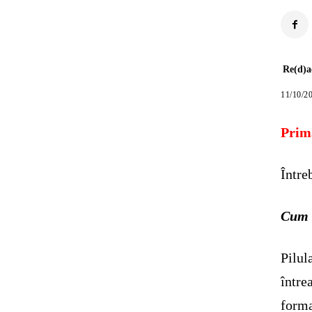
Re(d)a
11/10/2
Prima
Între
Cum u
Pilul
într
forma