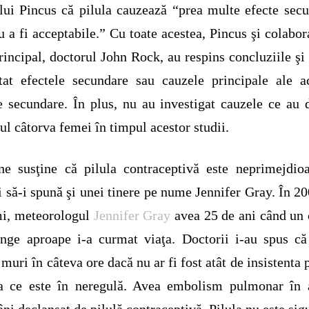
lui Pincus că pilula cauzează “prea multe efecte sec
u a fi acceptabile.” Cu toate acestea, Pincus şi colabor
rincipal, doctorul John Rock, au respins concluziile şi
tat efectele secundare sau cauzele principale ale a
e secundare. În plus, nu au investigat cauzele ce au 
ul câtorva femei în timpul acestor studii.
ne susţine că pilula contraceptivă este neprimejdio
i să-i spună şi unei tinere pe nume Jennifer Gray. În 20
i, meteorologul
Jennifer Gray
avea 25 de ani când un
nge aproape i-a curmat viaţa. Doctorii i-au spus că
 muri în câteva ore dacă nu ar fi fost atât de insistenta 
la ce este în neregulă. Avea embolism pulmonar în 
ni declanşat de pilulă contraceptivă. Pilula nu este sig