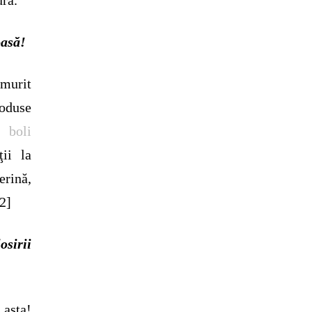
oasă!
 murit
roduse
te
boli
ţii la
rină,
 2]
osirii
asta!