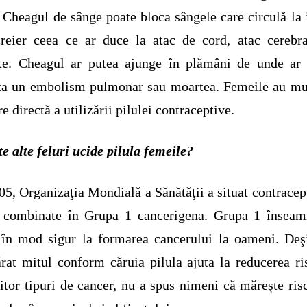
 Cheagul de sânge poate bloca sângele care circulă la
reier ceea ce ar duce la atac de cord, atac cerebr
te. Cheagul ar putea ajunge în plămâni de unde ar 
ta un embolism pulmonar sau moartea. Femeile au mu
e directă a utilizării pilulei contraceptive.
te alte feluri ucide pilula femeile?
05, Organizaţia Mondială a Sănătăţii a situat contracep
e combinate în Grupa 1 cancerigena. Grupa 1 înseam
în mod sigur la formarea cancerului la oameni. Deş
rat mitul conform căruia pilula ajuta la reducerea ri
tor tipuri de cancer, nu a spus nimeni că măreşte ris