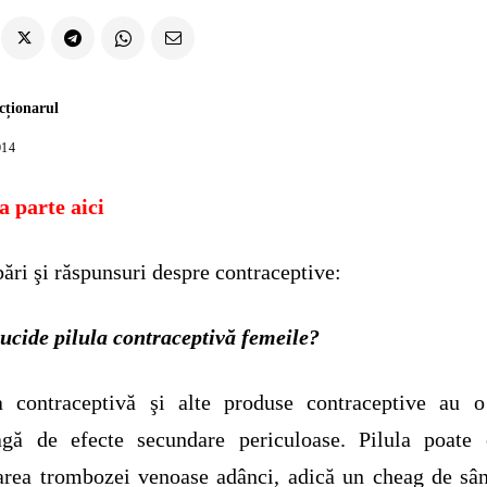
cționarul
014
 parte aici
bări şi răspunsuri despre contraceptive:
cide pilula contraceptivă femeile?
a contraceptivă şi alte produse contraceptive au o
eagă de efecte secundare periculoase. Pilula poate 
rea trombozei venoase adânci, adică un cheag de sâ