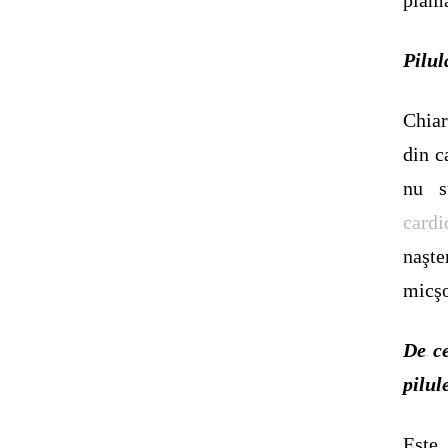
Pilu
Chiar
din c
nu s
cardi
naşt
micşo
De ce
pilul
Este