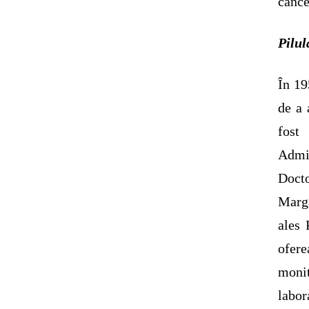
cancer
Pilul
În 19
de a 
fost
Admi
Docto
Marga
ales
ofere
monit
labor