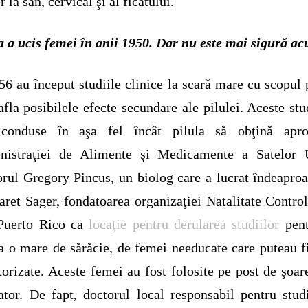
 la sân, cervical şi al ficatului.
a a ucis femei în anii 1950. Dar nu este mai sigură a
56 au început studiile clinice la scară mare cu scopul 
afla posibilele efecte secundare ale pilulei. Aceste stu
 conduse în aşa fel încât pilula să obţină apro
nistraţiei de Alimente şi Medicamente a Satelor U
rul Gregory Pincus, un biolog care a lucrat îndeapro
ret Sager, fondatoarea organizaţiei Natalitate Control
 Puerto Rico ca
locaţie pentru derularea studiilor
pen
a o mare de sărăcie, de femei needucate care puteau f
orizate. Aceste femei au fost folosite pe post de şoar
ator. De fapt, doctorul local responsabil pentru stud