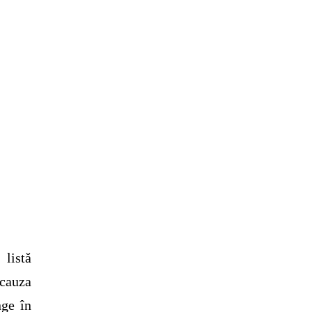
 listă
cauza
nge în