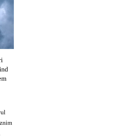
ri
ind
cem
rul
aznim
i