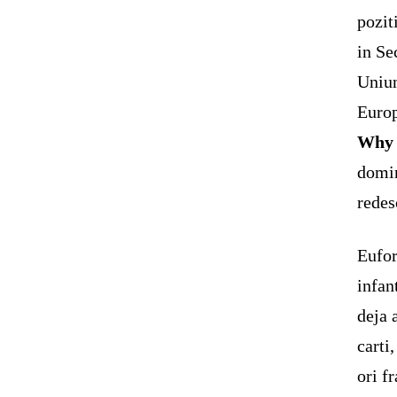
pozit
in Se
Uniun
Europ
Why 
domin
redes
Eufor
infan
deja 
carti
ori f