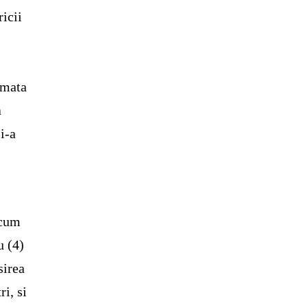
icii
amata
a
i-a
acum
u (4)
sirea
ri, si