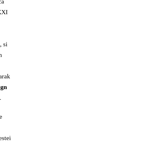
ca
 XXI
, si
n
arak
ign
.
e
estei