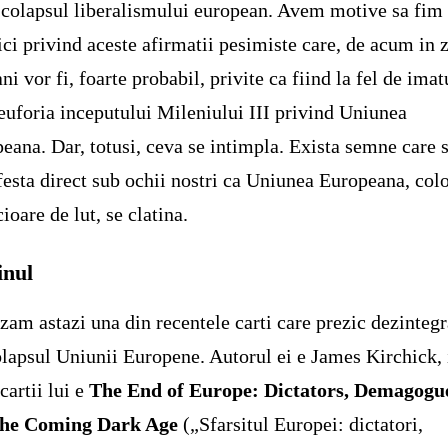
 colapsul liberalismului european. Avem motive sa fim
ici privind aceste afirmatii pesimiste care, de acum in 
ani vor fi, foarte probabil, privite ca fiind la fel de imat
 euforia inceputului Mileniului III privind Uniunea
eana. Dar, totusi, ceva se intimpla. Exista semne care 
esta direct sub ochii nostri ca Uniunea Europeana, col
cioare de lut, se clatina.
inul
zam astazi una din recentele carti care prezic dezinteg
olapsul Uniunii Europene. Autorul ei e James Kirchick, 
 cartii lui e
The End of Europe: Dictators, Demagogu
the Coming Dark Age
(„Sfarsitul Europei: dictatori,