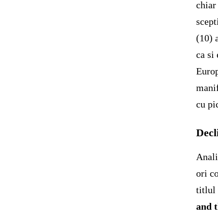
chiar
scept
(10) 
ca si
Europ
manif
cu pi
Decl
Anali
ori c
titlul
and 