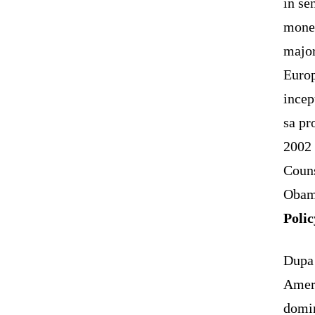
in se
moned
major
Europ
incep
sa pr
2002 
Couns
Obam
Polic
Dupa 
Ameri
domin