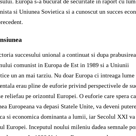
sului. Europa s-a bucurat de securitate in raport cu lu
ista si Uniunea Sovietica si a cunoscut un succes eco
precedent.
nsiunea
ctoria succesului unional a continuat si dupa prabusire
mului comunist in Europa de Est in 1989 si a Uniunii
tice un an mai tarziu. Nu doar Europa ci intreaga lume
entala erau pline de euforie privind perspectivele de su
se reliefau pe orizontul Europei. O euforie care spera c
ea Europeana va depasi Statele Unite, va deveni puter
ica si economica dominanta a lumii, iar Secolul XXI va 
ul Europei. Inceputul noului mileniu dadea semnale po