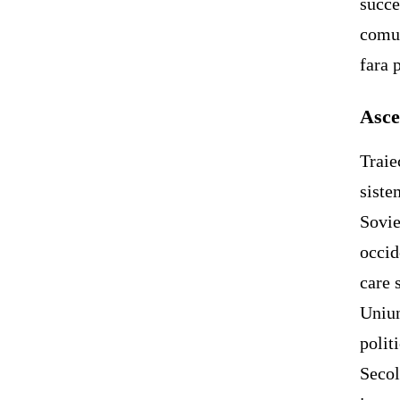
succe
comun
fara 
Asce
Traie
siste
Sovie
occid
care 
Uniun
polit
Secol