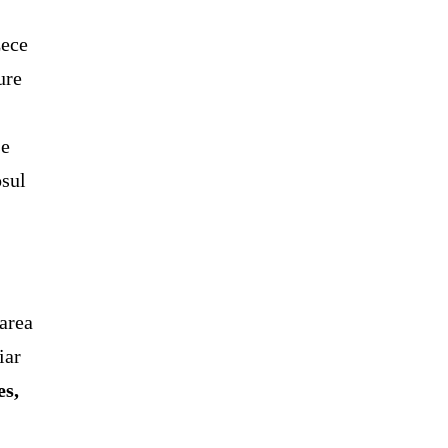
zece
ure
se
osul
rarea
iar
es,