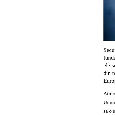
Secur
fund
ele 
din n
Euro
Atmos
Uniun
sa o 