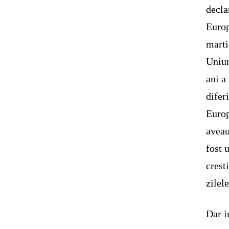
decla
Europ
marti
Uniun
ani a
difer
Europ
aveau
fost 
crest
zilel
Dar i