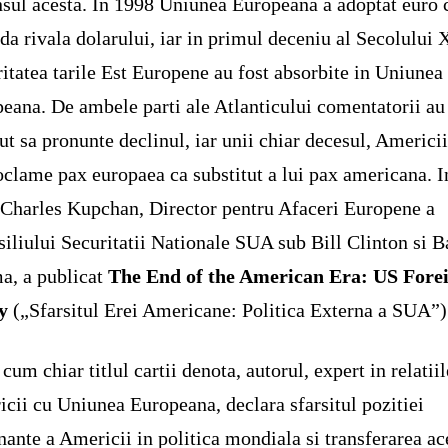
nsul acesta. In 1998 Uniunea Europeana a adoptat euro 
a rivala dolarului, iar in primul deceniu al Secolului
itatea tarile Est Europene au fost absorbite in Uniunea
eana. De ambele parti ale Atlanticului comentatorii au
ut sa pronunte declinul, iar unii chiar decesul, Americii
oclame pax europaea ca substitut a lui pax americana. I
Charles Kupchan, Director pentru Afaceri Europene a
iliului Securitatii Nationale SUA sub Bill Clinton si B
a, a publicat
The End of the American Era: US Fore
y
(„Sfarsitul Erei Americane: Politica Externa a SUA”)
cum chiar titlul cartii denota, autorul, expert in relatiil
cii cu Uniunea Europeana, declara sfarsitul pozitiei
ante a Americii in politica mondiala si transferarea ac