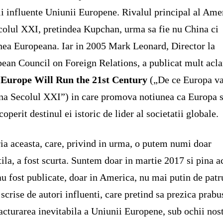
ii influente Uniunii Europene. Rivalul principal al Amer
colul XXI, pretindea Kupchan, urma sa fie nu China ci
ea Europeana. Iar in 2005 Mark Leonard, Director la
ean Council on Foreign Relations, a publicat mult acl
Europe Will Run the 21st Century
(„De ce Europa v
a Secolul XXI”) in care promova notiunea ca Europa s
coperit destinul ei istoric de lider al societatii globale.
ia aceasta, care, privind in urma, o putem numi doar
tila, a fost scurta. Suntem doar in martie 2017 si pina 
au fost publicate, doar in America, nu mai putin de patr
, scrise de autori influenti, care pretind sa prezica prabu
racturarea inevitabila a Uniunii Europene, sub ochii nost