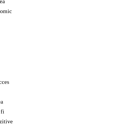
mea
nomic
a
cces
a
ea
fi
zitive