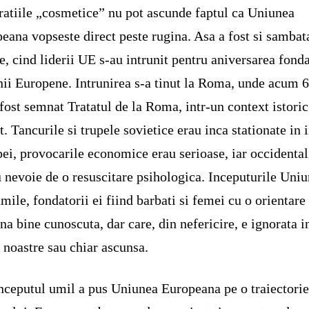
ratiile „cosmetice” nu pot ascunde faptul ca Uniunea
eana vopseste direct peste rugina. Asa a fost si sambat
e, cind liderii UE s-au intrunit pentru aniversarea fonda
ii Europene. Intrunirea s-a tinut la Roma, unde acum 
 fost semnat Tratatul de la Roma, intr-un context istoric
it. Tancurile si trupele sovietice erau inca stationate in
ei, provocarile economice erau serioase, iar occidental
 nevoie de o resuscitare psihologica. Inceputurile Uniu
umile, fondatorii ei fiind barbati si femei cu o orientare
ina bine cunoscuta, dar care, din nefericire, e ignorata i
e noastre sau chiar ascunsa.
nceputul umil a pus Uniunea Europeana pe o traiectorie