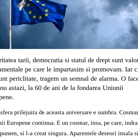
itatea tarii, democratia si statul de drept sunt valo
amentale pe care le impartasim si promovam. Iar c
sunt periclitate, tragem un semnal de alarma. O fa
ou astazi, la 60 de ani de la fondarea Uniunii
pene.
fera prilejuita de aceasta aniversare e sumbra. Cosma
ii Europene continua. E un cosmar, insa, pe care, indr
spunem, si l-a creat singura. Aparentele deseori insala s