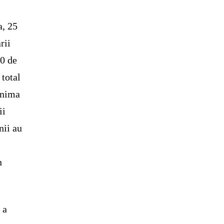
a, 25
rii
60 de
 total
 inima
ii
nii au
n
 a