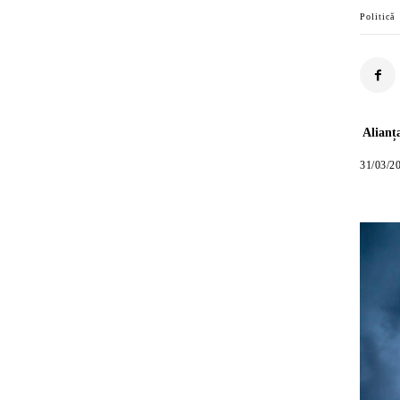
Politică
Alianț
31/03/2