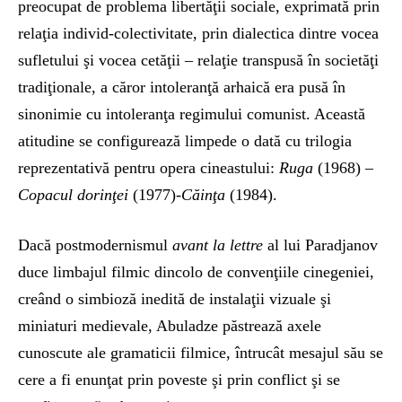
preocupat de problema libertăţii sociale, exprimată prin
relaţia individ-colectivitate, prin dialectica dintre vocea
sufletului şi vocea cetăţii – relaţie transpusă în societăţi
tradiţionale, a căror intoleranţă arhaică era pusă în
sinonimie cu intoleranţa regimului comunist. Această
atitudine se configurează limpede o dată cu trilogia
reprezentativă pentru opera cineastului:
Ruga
(1968) –
Copacul dorinţei
(1977)-
Căinţa
(1984).
Dacă postmodernismul
avant la lettre
al lui Paradjanov
duce limbajul filmic dincolo de convenţiile cinegeniei,
creând o simbioză inedită de instalaţii vizuale şi
miniaturi medievale, Abuladze păstrează axele
cunoscute ale gramaticii filmice, întrucât mesajul său se
cere a fi enunţat prin poveste şi prin conflict şi se