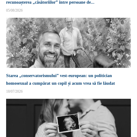
recunoașterea „căsătoriilor” între persoane de...
05/08/2026
Starea „conservatorismului” vest-european: un politician
homosexual a cumpărat un copil și acum vrea să fie lăudat
18/07/2026