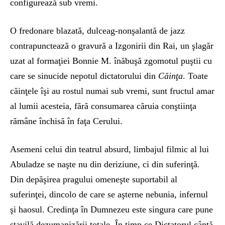
configurează sub vremi.
O fredonare blazată, dulceag-nonşalantă de jazz
contrapunctează o gravură a Izgonirii din Rai, un şlagăr
uzat al formaţiei Bonnie M. înăbuşă zgomotul puştii cu
care se sinucide nepotul dictatorului din
Căinţa
. Toate
căinţele îşi au rostul numai sub vremi, sunt fructul amar
al lumii acesteia, fără consumarea căruia conştiinţa
rămâne închisă în faţa Cerului.
Asemeni celui din teatrul absurd, limbajul filmic al lui
Abuladze se naşte nu din deriziune, ci din suferinţă.
Din depăşirea pragului omeneşte suportabil al
suferinţei, dincolo de care se aşterne nebunia, infernul
şi haosul. Credinţa în Dumnezeu este singura care pune
stavilă dezumanizării totale. În timp ce Dictatorul cântă