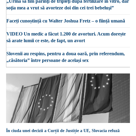
„Urma să fim părinţi de tripleţi după fertilizare in vitro, dar
soţia mea a vrut să avorteze doi din cei trei bebeluşi”
Faceți cunoștință cu Walter Joshua Fretz – o ființă umană
VIDEO Un medic a făcut 1.200 de avorturi. Acum dorește
să arate lumii ce este, de fapt, un avort
Slovenii au respins, pentru a doua oară, prin referendum,
„căsătoria” între persoane de același sex
În ciuda unei decizii a Curții de Justiție a UE, Slovacia refuză