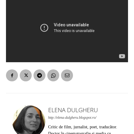
ELENA DULGHERU
http://elena-dulgheru.blogspot.ro/
Critic de film, jurnalist, poet, traducător.
Doctor în cinematografie şi media cu