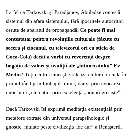
La fel ca Tarkovski şi Paradjanov, Abuladze contestă
sistemul din afara sistemului, fără ipocritele autocritici
cerute de aparatul de propagandă.
Ce poate fi mai
contestatar pentru revoluţiile culturale (făcute cu
secera şi ciocanul, cu televizorul ori cu sticla de
Coca-Cola) decât a vorbi cu reverenţă despre
bogăţia de valori şi tradiţii ale „întunecatului” Ev
Mediu?
Toţi cei trei cineaşti sfidează cultura oficială în
primul rând prin limbajul filmic, dar şi prin evocarea
unor lumi şi tematici prin excelenţă „nonprogresiste”.
Dacă Tarkovski îşi exprimă meditaţia existenţială prin
metafore extrase din universul parapsihologic şi
gnostic, mulate peste civilizaţia „de aur” a Renaşterii,