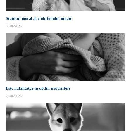
Statutul moral al embrionului uman
30/06/2026
Este natalitatea în declin ireversibil?
27/06/2026