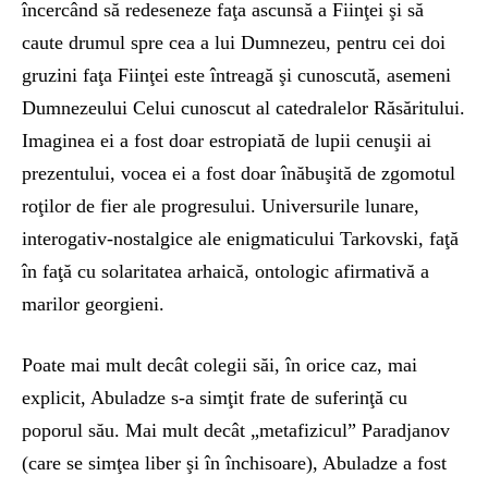
încercând să redeseneze faţa ascunsă a Fiinţei şi să
caute drumul spre cea a lui Dumnezeu, pentru cei doi
gruzini faţa Fiinţei este întreagă şi cunoscută, asemeni
Dumnezeului Celui cunoscut al catedralelor Răsăritului.
Imaginea ei a fost doar estropiată de lupii cenuşii ai
prezentului, vocea ei a fost doar înăbuşită de zgomotul
roţilor de fier ale progresului. Universurile lunare,
interogativ-nostalgice ale enigmaticului Tarkovski, faţă
în faţă cu solaritatea arhaică, ontologic afirmativă a
marilor georgieni.
Poate mai mult decât colegii săi, în orice caz, mai
explicit, Abuladze s-a simţit frate de suferinţă cu
poporul său. Mai mult decât „metafizicul” Paradjanov
(care se simţea liber şi în închisoare), Abuladze a fost