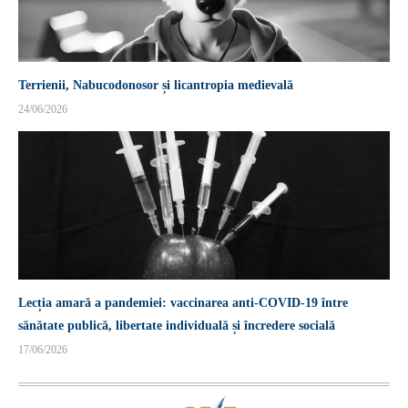
Terrienii, Nabucodonosor și licantropia medievală
24/06/2026
Lecția amară a pandemiei: vaccinarea anti-COVID-19 între
sănătate publică, libertate individuală și încredere socială
17/06/2026