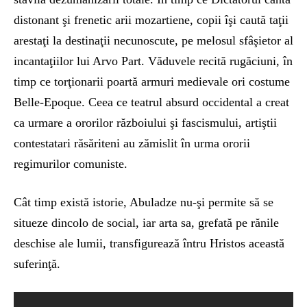
distonant şi frenetic arii mozartiene, copii îşi caută taţii
arestaţi la destinaţii necunoscute, pe melosul sfâşietor al
incantaţiilor lui Arvo Part. Văduvele recită rugăciuni, în
timp ce torţionarii poartă armuri medievale ori costume
Belle-Epoque. Ceea ce teatrul absurd occidental a creat
ca urmare a ororilor războiului şi fascismului, artiştii
contestatari răsăriteni au zămislit în urma ororii
regimurilor comuniste.
Cât timp există istorie, Abuladze nu-şi permite să se
situeze dincolo de social, iar arta sa, grefată pe rănile
deschise ale lumii, transfigurează întru Hristos această
suferinţă.