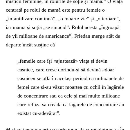
misticii feminine, în rolurile de soție și mamă.” O viață
centrată pe rolul de mamă este pentru femeie o
„infantilizare continuă”, „o moarte vie” și „o teroare”,
iar mama și soția „se sinucid”. Rolul acesta „îngroapă
de vii milioane de americance”. Friedan merge atât de
departe încât susține că
„femeile care își «ajustează» viața și devin
casnice, care cresc dorindu-și să devină «doar
casnice» se află în același pericol ca milioanele de
femei care și-au văzut moartea cu ochii în lagărele
de concentrare sau ca cele și mai multe milioane
care refuză să creadă că lagărele de concentrare au
existat cu-adevărat”.
Mistica feminină
este o carte radicală și revoluționară în