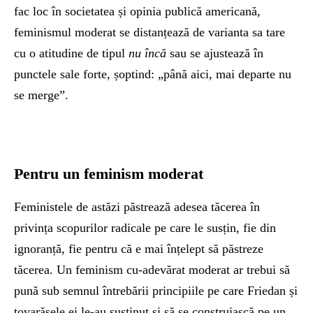
fac loc în societatea și opinia publică americană,
feminismul moderat se distanțează de varianta sa tare
cu o atitudine de tipul
nu încă
sau se ajustează în
punctele sale forte, șoptind: „până aici, mai departe nu
se merge”.
Pentru un feminism moderat
Feministele de astăzi păstrează adesea tăcerea în
privința scopurilor radicale pe care le susțin, fie din
ignoranță, fie pentru că e mai înțelept să păstreze
tăcerea. Un feminism cu-adevărat moderat ar trebui să
pună sub semnul întrebării principiile pe care Friedan și
tovarășele ei le-au susținut și să se construiască pe un