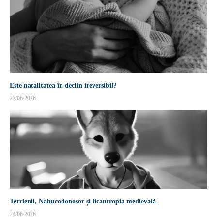
Este natalitatea în declin ireversibil?
27/06/2026
Terrienii, Nabucodonosor și licantropia medievală
24/06/2026