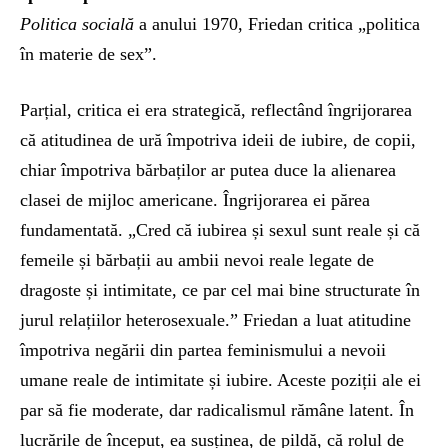
Politica socială
a anului 1970, Friedan critica „politica
în materie de sex”.
Parțial, critica ei era strategică, reflectând îngrijorarea
că atitudinea de ură împotriva ideii de iubire, de copii,
chiar împotriva bărbaților ar putea duce la alienarea
clasei de mijloc americane. Îngrijorarea ei părea
fundamentată. „Cred că iubirea și sexul sunt reale și că
femeile și bărbații au ambii nevoi reale legate de
dragoste și intimitate, ce par cel mai bine structurate în
jurul relațiilor heterosexuale.” Friedan a luat atitudine
împotriva negării din partea feminismului a nevoii
umane reale de intimitate și iubire. Aceste poziții ale ei
par să fie moderate, dar radicalismul rămâne latent. În
lucrările de început, ea susținea, de pildă, că rolul de