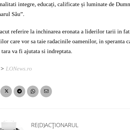
nalitati integre, educați, calificate și luminate de Dum
harul Său”.
facut referire la inchinarea eronata a liderilor tarii in fa
nilor care vor sa taie radacinile oamenilor, in speranta c
 tara va fi ajutata si indreptata.
a>
LONews.ro
RE(D)ACȚIONARUL