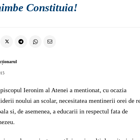
himbe Constituia!
cționarul
015
piscopul Ieronim al Atenei a mentionat, cu ocazia
iderii noului an scolar, necesitatea mentinerii orei de r
oala si, de asemenea, a educarii in respectul fata de
ezeu.