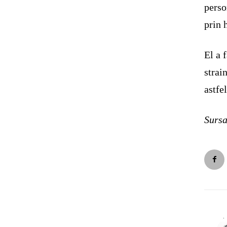
perso
prin 
El a 
strai
astfel
Surs