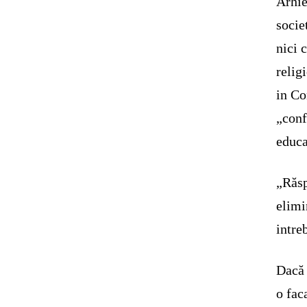
Arhie
socie
nici 
relig
in Co
„conf
educa
„Răsp
elimi
intre
Dacă 
o fac