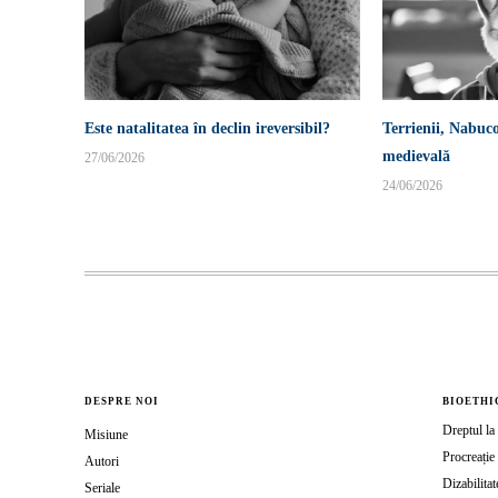
Este natalitatea în declin ireversibil?
Terrienii, Nabuco
medievală
27/06/2026
24/06/2026
DESPRE NOI
BIOETHI
Dreptul la 
Misiune
Procreație 
Autori
Dizabilitat
Seriale