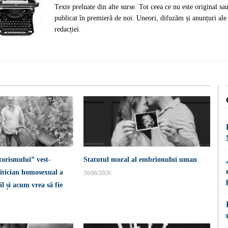
Texte preluate din alte surse. Tot ceea ce nu este original sa
publicat în premieră de noi. Uneori, difuzăm și anunțuri ale
redacției.
torismului” vest-
Statutul moral al embrionului uman
itician homosexual a
30/06/2026
l și acum vrea să fie