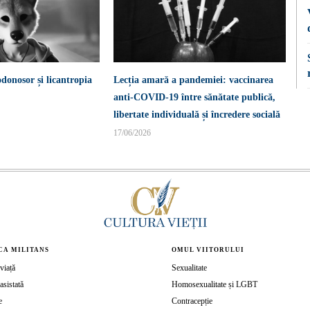
donosor și licantropia
Lecția amară a pandemiei: vaccinarea
anti-COVID-19 între sănătate publică,
libertate individuală și încredere socială
17/06/2026
CA MILITANS
OMUL VIITORULUI
viață
Sexualitate
asistată
Homosexualitate și LGBT
e
Contracepție