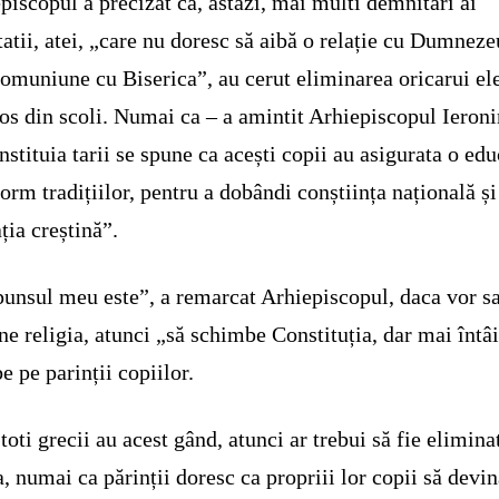
piscopul a precizat ca, astăzi, mai multi demnitari ai
tatii, atei, „care nu doresc să aibă o relație cu Dumneze
comuniune cu Biserica”, au cerut eliminarea oricarui e
ios din scoli. Numai ca – a amintit Arhiepiscopul Ieron
nstituia tarii se spune ca acești copii au asigurata o edu
orm tradițiilor, pentru a dobândi conștiința națională și
ția creștină”.
unsul meu este”, a remarcat Arhiepiscopul, daca vor s
ne religia, atunci „să schimbe Constituția, dar mai întâi
be pe parinții copiilor.
toti grecii au acest gând, atunci ar trebui să fie elimina
a, numai ca părinții doresc ca propriii lor copii să devi