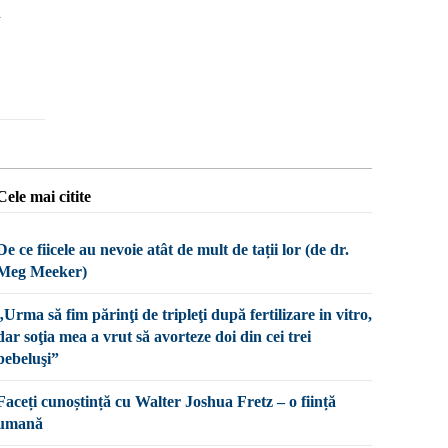
u
Cele mai citite
De ce fiicele au nevoie atât de mult de tații lor (de dr.
Meg Meeker)
„Urma să fim părinţi de tripleţi după fertilizare in vitro,
dar soţia mea a vrut să avorteze doi din cei trei
bebeluşi”
Faceți cunoștință cu Walter Joshua Fretz – o ființă
umană