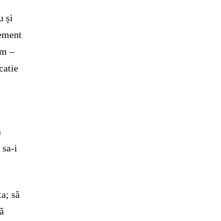
u și
lement
im –
catie
a
 sa-i
ta; să
nă