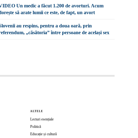
VIDEO Un medic a făcut 1.200 de avorturi. Acum
dorește să arate lumii ce este, de fapt, un avort
Slovenii au respins, pentru a doua oară, prin
referendum, „căsătoria” între persoane de același sex
ALTELE
Lecturi esențiale
Politică
Educație și cultură