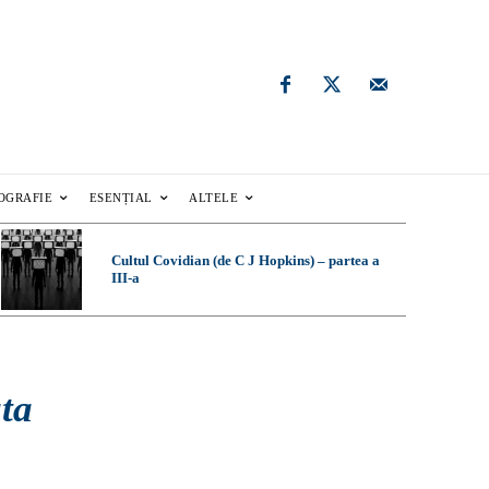
OGRAFIE
ESENȚIAL
ALTELE
Cultul Covidian (de C J Hopkins) – partea a
III-a
ata