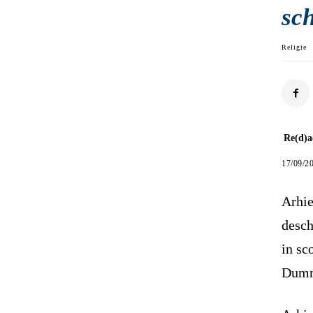
sc
Religie
Re(d)a
17/09/2
Arhie
desch
in sc
Dumn