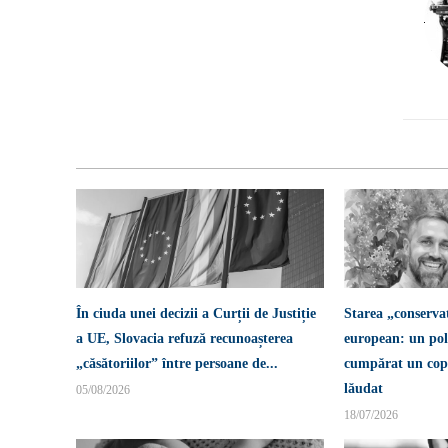
În ciuda unei decizii a Curții de Justiție
Starea „conserva
a UE, Slovacia refuză recunoașterea
european: un pol
„căsătoriilor” între persoane de...
cumpărat un copi
lăudat
05/08/2026
18/07/2026