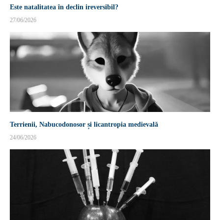
Este natalitatea în declin ireversibil?
27/06/2026
Terrienii, Nabucodonosor și licantropia medievală
24/06/2026