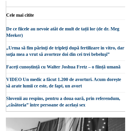
Cele mai citite
De ce fiicele au nevoie atât de mult de tații lor (de dr. Meg
Meeker)
„Urma să fim părinţi de tripleţi după fertilizare in vitro, dar
soţia mea a vrut să avorteze doi din cei trei bebeluşi”
Faceți cunoștință cu Walter Joshua Fretz – o ființă umană
VIDEO Un medic a făcut 1.200 de avorturi. Acum dorește
să arate lumii ce este, de fapt, un avort
Slovenii au respins, pentru a doua oară, prin referendum,
„căsătoria” între persoane de același sex