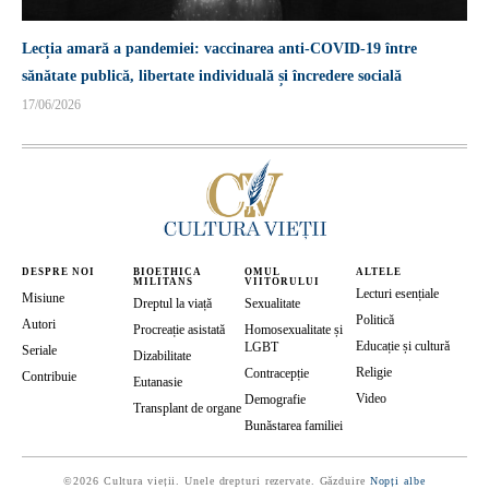
Lecția amară a pandemiei: vaccinarea anti-COVID-19 între
sănătate publică, libertate individuală și încredere socială
17/06/2026
DESPRE NOI
BIOETHICA
OMUL
ALTELE
MILITANS
VIITORULUI
Lecturi esențiale
Misiune
Dreptul la viață
Sexualitate
Politică
Autori
Procreație asistată
Homosexualitate și
Educație și cultură
LGBT
Seriale
Dizabilitate
Religie
Contracepție
Contribuie
Eutanasie
Video
Demografie
Transplant de organe
Bunăstarea familiei
©2026 Cultura vieții. Unele drepturi rezervate. Găzduire
Nopți albe