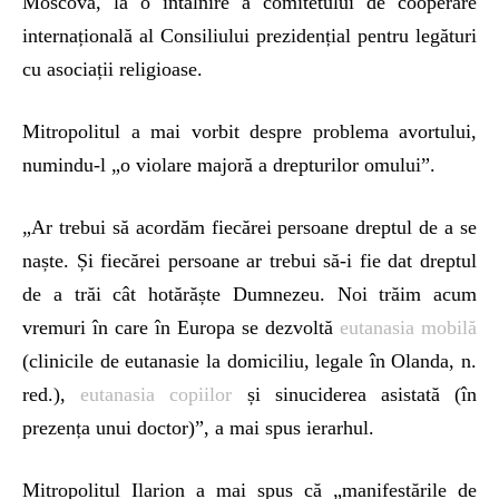
Moscova, la o întâlnire a comitetului de cooperare
internațională al Consiliului prezidențial pentru legături
cu asociații religioase.
Mitropolitul a mai vorbit despre problema avortului,
numindu-l „o violare majoră a drepturilor omului”.
„Ar trebui să acordăm fiecărei persoane dreptul de a se
naște. Și fiecărei persoane ar trebui să-i fie dat dreptul
de a trăi cât hotărăște Dumnezeu. Noi trăim acum
vremuri în care în Europa se dezvoltă
eutanasia mobilă
(clinicile de eutanasie la domiciliu, legale în Olanda, n.
red.),
eutanasia copiilor
și sinuciderea asistată (în
prezența unui doctor)”, a mai spus ierarhul.
Mitropolitul Ilarion a mai spus că „manifestările de