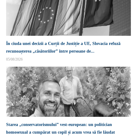
În ciuda unei decizii a Curții de Justiție a UE, Slovacia refuză
recunoașterea „căsătoriilor” între persoane de...
05/08/2026
Starea „conservatorismului” vest-european: un politician
homosexual a cumpărat un copil și acum vrea să fie lăudat