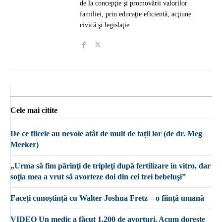
de la concepţie şi promovării valorilor
familiei, prin educaţie eficientă, acţiune
civică şi legislaţie.
Cele mai citite
De ce fiicele au nevoie atât de mult de tații lor (de dr. Meg
Meeker)
„Urma să fim părinţi de tripleţi după fertilizare in vitro, dar
soţia mea a vrut să avorteze doi din cei trei bebeluşi”
Faceți cunoștință cu Walter Joshua Fretz – o ființă umană
VIDEO Un medic a făcut 1.200 de avorturi. Acum dorește