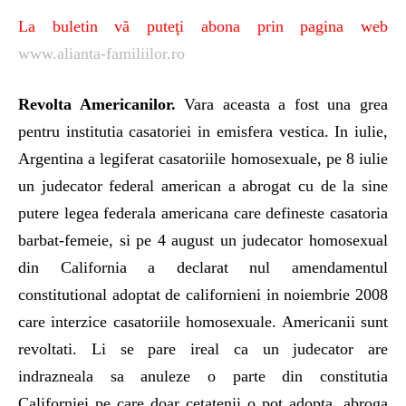
La buletin vă puteţi abona prin pagina web
www.alianta-familiilor.ro
Revolta Americanilor.
Vara aceasta a fost una grea
pentru institutia casatoriei in emisfera vestica. In iulie,
Argentina a legiferat casatoriile homosexuale, pe 8 iulie
un judecator federal american a abrogat cu de la sine
putere legea federala americana care defineste casatoria
barbat-femeie, si pe 4 august un judecator homosexual
din California a declarat nul amendamentul
constitutional adoptat de californieni in noiembrie 2008
care interzice casatoriile homosexuale. Americanii sunt
revoltati. Li se pare ireal ca un judecator are
indrazneala sa anuleze o parte din constitutia
Californiei pe care doar cetatenii o pot adopta, abroga