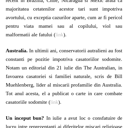
recent in Brazilia, Chile, Nicaragua si Mexic arata ca
majoritatea cetatenilor acestor tari sunt impotriva
avortului, cu exceptia cazurilor aparte, cum ar fi pericol
pentru viata mamei sau al copilului, viol sau
malformatii ale fatului (
link
).
Australia.
In ultimii ani, conservatorii autralieni au fost
constanti pe pozitie impotriva casatoriilor sodomite.
Notam un editorial din 21 iulie din The Australian, in
favoarea casatoriei si familiei naturale, scris de Bill
Muehlenberg, lider al miscarii profamilie din Australia.
Tot anul acesta, el a publicat o carte in care combate
casatoriile sodomite (
link
).
Un inceput bun?
In iulie a avut loc o consfatuire de
lucru intre reprezentanti ai diferitelor miscari religioase