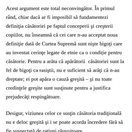
Acest argument este total neconvingător. În primul
rând, chiar dacă ar fi imposibil să fundamentezi
definiţia căsătoriei pe faptul conceperii şi creşterii
copiilor, nu înseamnă că cei care n-au acceptat noua
definiţie dată de Curtea Supremă sunt nişte bigoţi care
au inventat cerinţe legate de etnie ca o condiție pentru
căsătorie. Pentru a arăta că apărătorii căsătoriei sunt la
fel de bigoţi ca rasiştii, nu e suficient să arăţi că n-au
dreptate; ei pot apăra o cauză greşită – şi nu toate
credinţele greşite sunt susţinute pentru a justifica
prejudecăţi respingătoare.
Desigur, viziunea celor ce susţin căsătoria tradiţională
nu e deloc greşită şi i se poate acorda încredere fără să
fie suspectată de raţiuni răuvoitoare.