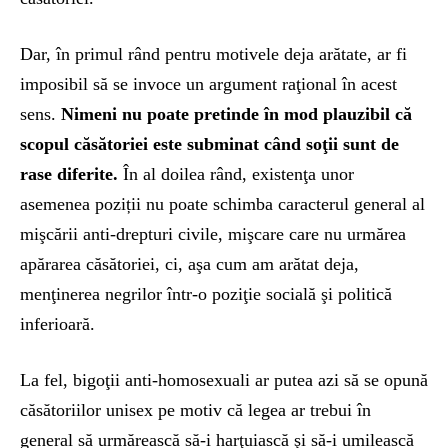
Dar, în primul rând pentru motivele deja arătate, ar fi
imposibil să se invoce un argument raţional în acest
sens.
Nimeni nu poate pretinde în mod plauzibil că
scopul căsătoriei este subminat când soţii sunt de
rase diferite.
În al doilea rând, existenţa unor
asemenea poziții nu poate schimba caracterul general al
mişcării anti-drepturi civile, mişcare care nu urmărea
apărarea căsătoriei, ci, aşa cum am arătat deja,
menţinerea negrilor într-o poziţie socială şi politică
inferioară.
La fel, bigoţii anti-homosexuali ar putea azi să se opună
căsătoriilor unisex pe motiv că legea ar trebui în
general să urmărească să-i harţuiască şi să-i umilească