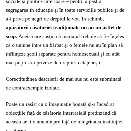
sociale şi politice inferioare – pentru a păstra
segregarea în educaţie şi în toate serviciile publice şi de
a-i priva pe negri de dreptul la vot. În schimb,
apărătorii căsătoriei tradiţionale nu au un astfel de
scop
. Aceia care susţin că mariajul trebuie să fie înţeles
ca o uniune între un bărbat şi o femeie nu au în plan să
înfiinţeze şcoli separate pentru homosexuali şi cu atât
mai puţin să-i priveze de drepturi cetăţeneşti.
Corectitudinea descrierii de mai sus nu este subminată
de contraexemple izolate.
Poate un rasist cu o imaginaţie bogată şi-a încadrat
obiecţiile faţă de căsătoria interrasială pretinzând că
aceasta ar fi o ameninţare faţă de integritatea instituţiei
căsătoriei.