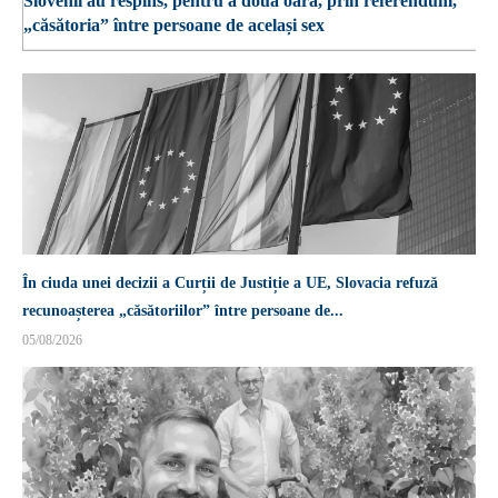
Slovenii au respins, pentru a doua oară, prin referendum,
„căsătoria” între persoane de același sex
În ciuda unei decizii a Curții de Justiție a UE, Slovacia refuză
recunoașterea „căsătoriilor” între persoane de...
05/08/2026