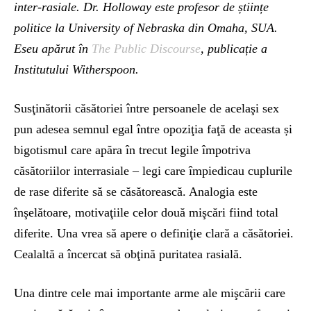
inter-rasiale. Dr. Holloway este profesor de științe
politice la University of Nebraska din Omaha, SUA.
Eseu apărut în
The Public Discourse
, publicație a
Institutului Witherspoon.
Susţinătorii căsătoriei între persoanele de acelaşi sex
pun adesea semnul egal între opoziţia faţă de aceasta și
bigotismul care apăra în trecut legile împotriva
căsătoriilor interrasiale – legi care împiedicau cuplurile
de rase diferite să se căsătorească. Analogia este
înşelătoare, motivaţiile celor două mişcări fiind total
diferite. Una vrea să apere o definiţie clară a căsătoriei.
Cealaltă a încercat să obţină puritatea rasială.
Una dintre cele mai importante arme ale mişcării care