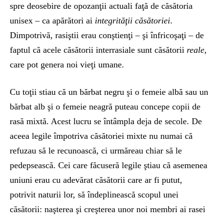
spre deosebire de opozanţii actuali faţă de căsătoria
unisex – ca apărători ai
integrităţii căsătoriei
.
Dimpotrivă, rasiştii erau conştienţi – şi înfricoşaţi – de
faptul că acele căsătorii interrasiale sunt căsătorii
reale,
care pot genera noi vieţi umane.
Cu toţii stiau că un bărbat negru şi o femeie albă sau un
bărbat alb şi o femeie neagră puteau concepe copii de
rasă mixtă. Acest lucru se întâmpla deja de secole. De
aceea legile împotriva căsătoriei mixte nu numai că
refuzau să le recunoască, ci urmăreau chiar să le
pedepsească. Cei care făcuseră legile ştiau că asemenea
uniuni erau cu adevărat căsătorii care ar fi putut,
potrivit naturii lor, să îndeplinească scopul unei
căsătorii: naşterea şi creşterea unor noi membri ai rasei