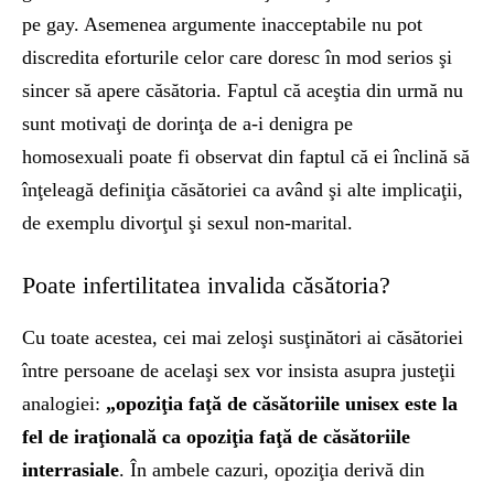
pe gay. Asemenea argumente inacceptabile nu pot
discredita eforturile celor care doresc în mod serios şi
sincer să apere căsătoria. Faptul că aceştia din urmă nu
sunt motivaţi de dorinţa de a-i denigra pe
homosexuali poate fi observat din faptul că ei înclină să
înţeleagă definiţia căsătoriei ca având şi alte implicaţii,
de exemplu divorţul şi sexul non-marital.
Poate infertilitatea invalida căsătoria?
Cu toate acestea, cei mai zeloşi susţinători ai căsătoriei
între persoane de acelaşi sex vor insista asupra justeţii
analogiei:
„opoziţia faţă de căsătoriile unisex este la
fel de iraţională ca opoziţia faţă de căsătoriile
interrasiale
. În ambele cazuri, opoziţia derivă din