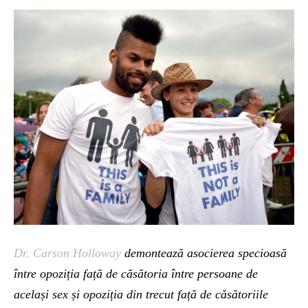
Dr. Carson Holloway
demontează asocierea specioasă
între opoziția față de căsătoria între persoane de
același sex și opoziția din trecut față de căsătoriile