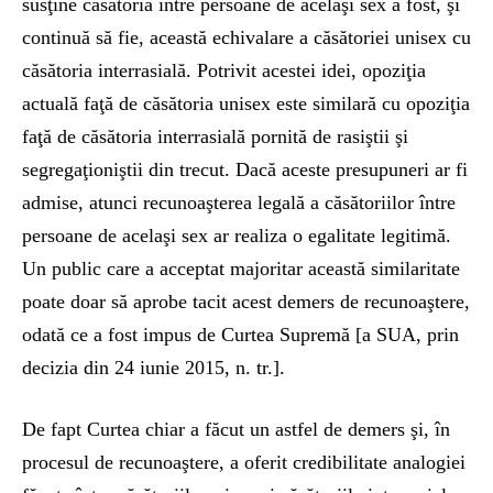
susţine căsătoria între persoane de acelaşi sex a fost, şi
continuă să fie, această echivalare a căsătoriei unisex cu
căsătoria interrasială. Potrivit acestei idei, opoziţia
actuală faţă de căsătoria unisex este similară cu opoziţia
faţă de căsătoria interrasială pornită de rasiştii şi
segregaţioniştii din trecut. Dacă aceste presupuneri ar fi
admise, atunci recunoaşterea legală a căsătoriilor între
persoane de acelaşi sex ar realiza o egalitate legitimă.
Un public care a acceptat majoritar această similaritate
poate doar să aprobe tacit acest demers de recunoaştere,
odată ce a fost impus de Curtea Supremă [a SUA, prin
decizia din 24 iunie 2015, n. tr.].
De fapt Curtea chiar a făcut un astfel de demers şi, în
procesul de recunoaştere, a oferit credibilitate analogiei