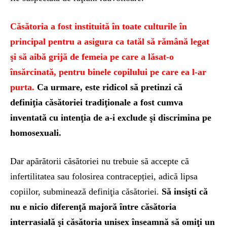
Căsătoria a fost instituită în toate culturile în
principal pentru a asigura ca tatăl să rămână legat
şi să aibă grijă de femeia pe care a lăsat-o
însărcinată, pentru binele copilului pe care ea l-ar
purta.
Ca urmare, este ridicol să pretinzi că
definiţia căsătoriei tradiţionale a fost cumva
inventată cu intenţia de a-i exclude şi discrimina pe
homosexuali.
Dar apărătorii căsătoriei nu trebuie să accepte că
infertilitatea sau folosirea contracepției, adică lipsa
copiilor, subminează definiţia căsătoriei.
Să insişti că
nu e nicio diferenţă majoră între căsătoria
interrasială şi căsătoria unisex înseamnă să omiţi un