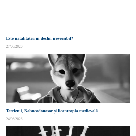
Este natalitatea în declin ireversibil?
27/06/2026
Terrienii, Nabucodonosor și licantropia medievală
24/06/2026