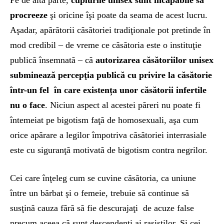
procreeze
şi oricine îşi poate da seama de acest lucru.
Aşadar, apărătorii căsătoriei tradiţionale pot pretinde în
mod credibil – de vreme ce căsătoria este o instituţie
publică însemnată – că
autorizarea căsătoriilor unisex
subminează percepţia publică cu privire la căsătorie
într-un fel în care existența unor căsătorii infertile
nu o face
. Niciun aspect al acestei păreri nu poate fi
întemeiat pe bigotism faţă de homosexuali, aşa cum
orice apărare a legilor împotriva căsătoriei interrasiale
este cu siguranţă motivată de bigotism contra negrilor.
Cei care înţeleg cum se cuvine căsătoria, ca uniune
între un bărbat şi o femeie, trebuie să continue să
susţină cauza fără să fie descurajaţi de acuze false
precum aceea că sunt descendenţi ai rasiştilor. Şi cei