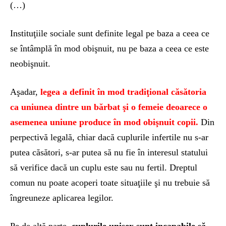
(…)
Instituţiile sociale sunt definite legal pe baza a ceea ce
se întâmplă în mod obişnuit, nu pe baza a ceea ce este
neobişnuit.
Aşadar,
legea a definit în mod tradiţional căsătoria
ca uniunea dintre un bărbat şi o femeie deoarece o
asemenea uniune produce în mod obişnuit copii.
Din
perpectivă legală, chiar dacă cuplurile infertile nu s-ar
putea căsători, s-ar putea să nu fie în interesul statului
să verifice dacă un cuplu este sau nu fertil. Dreptul
comun nu poate acoperi toate situaţiile şi nu trebuie să
îngreuneze aplicarea legilor.
Pe de altă parte,
cuplurile unisex sunt incapabile să