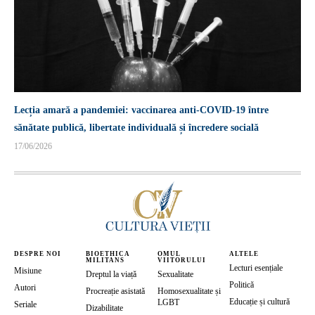
Lecția amară a pandemiei: vaccinarea anti-COVID-19 între
sănătate publică, libertate individuală și încredere socială
17/06/2026
DESPRE NOI
BIOETHICA
OMUL
ALTELE
MILITANS
VIITORULUI
Lecturi esențiale
Misiune
Dreptul la viață
Sexualitate
Politică
Autori
Procreație asistată
Homosexualitate și
Educație și cultură
LGBT
Seriale
Dizabilitate