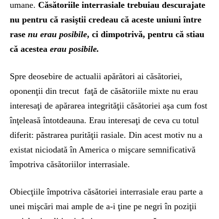
umane.
Căsătoriile interrasiale trebuiau descurajate
nu pentru că rasiştii credeau că aceste uniuni între
rase
nu erau posibile
, ci dimpotrivă, pentru că stiau
că acestea
erau posibile.
Spre deosebire de actualii apărători ai căsătoriei,
oponenţii din trecut faţă de căsătoriile mixte nu erau
interesaţi de apărarea integrităţii căsătoriei aşa cum fost
înţeleasă întotdeauna. Erau interesaţi de ceva cu totul
diferit: păstrarea purităţii rasiale. Din acest motiv nu a
existat niciodată în America o mişcare semnificativă
împotriva căsătoriilor interrasiale.
Obiecţiile împotriva căsătoriei interrasiale erau parte a
unei mişcări mai ample de a-i ţine pe negri în poziţii