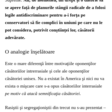
se apere față de planurile stângii radicale de a folosi
legile antidiscriminare pentru a-i forţa pe
conservatori să fie complici în uniuni pe care nu le
pot considera, potrivit conştiinţei lor, căsătorii
adevărate.
O analogie înşelătoare
Este o mare diferenţă între motivaţiile oponenţilor
căsătoriilor intrerrasiale şi cele ale oponenţilor
căsătoriei unisex. Nu a existat în America şi nici nu va
exista o mişcare care s-a opus căsătoriilor interrasiale
pe motiv că atacă semnificaţia căsătoriei
.
Rasiştii şi segregaţioniştii din trecut nu s-au prezentat –