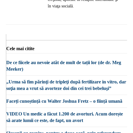
în viaţa socială.
Cele mai citite
De ce fiicele au nevoie atât de mult de tații lor (de dr. Meg
Meeker)
„Urma să fim părinţi de tripleţi după fertilizare in vitro, dar
soţia mea a vrut să avorteze doi din cei trei bebeluşi”
Faceți cunoștință cu Walter Joshua Fretz – o ființă umană
VIDEO Un medic a făcut 1.200 de avorturi. Acum dorește
să arate lumii ce este, de fapt, un avort