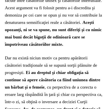
făcute între căsătoriile unisex şi căsătoriile interrasiale.
Acest argument va fi folosit pentru a-i discredita şi
demoniza pe cei care se opun şi nu vor să contribuie la
denaturarea semnificaţiei reale a căsătoriei.
Aceşti
opozanţi, ni se va spune, nu sunt diferiţi şi cu nimic
mai buni decât bigoţii de odinioară care se
împotriveau căsătoriilor mixte.
Dar nu există niciun motiv ca pentru apărătorii
căsătoriei tradiţionale să se supună sorţii plănuite de
progresişti.
Ei au dreptul şi chiar obligaţia să
continue să apere căsătoria ca fiind uniunea dintre
un bărbat şi o femeie
, cu perpectiva de a corecta o
eroare larg răspândită în ţară şi chiar cu perspectiva ca,
într-o zi, să obţină o inversare a deciziei Curţii
Supreme.
Au, de asemenea, un drept şi o datorie să