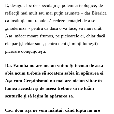
E, desigur, loc de speculaţii şi polemici teologice, de
reflecţii mai mult sau mai puţin asumate – dar Biserica
ca instituţie nu trebuie să cedeze tentaţiei de a se
„moderniza”- pentru că dacă o va face, va muri urât.
Aşa, măcar moare frumos, pe picioarele ei, chiar dacă
ele par (şi chiar sunt, pentru ochi şi minţi lumeşti)
picioare donquijoteşti.
Da. Familia nu are niciun viitor. Şi tocmai de asta
abia acum trebuie să scoatem sabia în apărarea ei.
Aşa cum Creştinismul nu mai are niciun viitor în
lumea aceasta: şi de aceea trebuie să ne luăm
scuturile şi să ieşim în apărarea sa.
Căci
doar aşa ne vom mântui: când lupta nu are