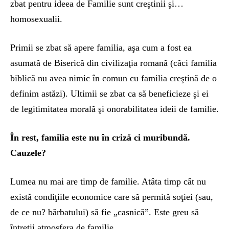
zbat pentru ideea de Familie sunt creştinii şi…
homosexualii.
Primii se zbat să apere familia, aşa cum a fost ea
asumată de Biserică din civilizaţia romană (căci familia
biblică nu avea nimic în comun cu familia creştină de o
definim astăzi). Ultimii se zbat ca să beneficieze şi ei
de legitimitatea morală şi onorabilitatea ideii de familie.
În rest, familia este nu în criză ci muribundă.
Cauzele?
Lumea nu mai are timp de familie. Atâta timp cât nu
există condiţiile economice care să permită soţiei (sau,
de ce nu? bărbatului) să fie „casnică”. Este greu să
întreţii atmosfera de familie.