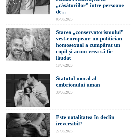
„căsătoriilor” între persoane
de...
05/08/2026
Starea „conservatorismului”
vest-european: un politician
homosexual a cumpărat un
copil și acum vrea să fie
lăudat
18/07/2026
Statutul moral al
embrionului uman
30/06/2026
Este natalitatea în declin
ireversibil?
27/06/2026