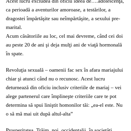
Acest lucru excludea din oficiu ideea de….adolescenţă,
ca perioadă a aventurilor amoroase, a testărilor, a
dragostei împărtăşite sau neîmpărtăşite, a sexului pre-
marital.
Acum căsătoriile au loc, cel mai devreme, când cei doi
au peste 20 de ani şi deja mulţi ani de viaţă hormonală
în spate.
Revoluţia sexuală – oamenii fac sex în afara mariajului
chiar şi atunci când nu o recunosc. Acest lucru
deturnează din oficiu inclusiv criteriile de mariaj – vei
alege partenerul care împlineşte criteriile care te pot
determina să spui liniştit homonilor tăi: „ea-el este. Nu
o să mă mai uit după altul-alta”
Prosperitatea. Trăim, noi, occidentalii, în societăţi