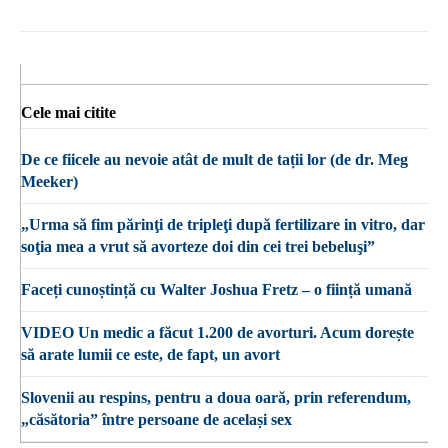
Cele mai citite
De ce fiicele au nevoie atât de mult de tații lor (de dr. Meg
Meeker)
„Urma să fim părinţi de tripleţi după fertilizare in vitro, dar
soţia mea a vrut să avorteze doi din cei trei bebeluşi”
Faceți cunoștință cu Walter Joshua Fretz – o ființă umană
VIDEO Un medic a făcut 1.200 de avorturi. Acum dorește
să arate lumii ce este, de fapt, un avort
Slovenii au respins, pentru a doua oară, prin referendum,
„căsătoria” între persoane de același sex