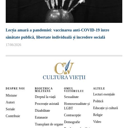
Lecția amară a pandemiei: vaccinarea anti-COVID-19 între
sănătate publică, libertate individuală și încredere socială
17/06/2026
DESPRE NOI
BIOETHICA
OMUL
ALTELE
MILITANS
VIITORULUI
Lecturi esențiale
Misiune
Dreptul la viață
Sexualitate
Politică
Autori
Procreație asistată
Homosexualitate și
Educație și cultură
LGBT
Seriale
Dizabilitate
Religie
Contracepție
Contribuie
Eutanasie
Video
Demografie
Transplant de organe