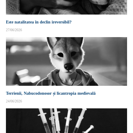
Este natalitatea în declin ireversibil?
27/06/2026
Terrienii, Nabucodonosor și licantropia medievală
24/06/2026