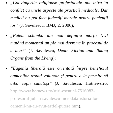
„Convingerile religioase profesionale pot intra în
conflict cu unele aspecte ale practicii medicale. Dar
medicii nu pot face judecăţi morale pentru pacienţii
lor”
(J. Săvulescu, BMJ, 2, 2006);
„Putem schimba din nou definiţia morţii […]
mutând momentul un pic mai devreme în procesul de
a muri”
(J. Savulescu,
Death Fiction and Taking
Organs from the Living
);
“Eugenia liberală este orientată înspre beneficiul
oamenilor testaţi voluntar şi pentru a le permite să
aibă copii sănătoşi”
(J. Savulescu: Hotnews.ro:
http://www.hotnews.ro/stiri-esential-7516983-
profesorul-julian-savulescu-niciodata-istoria-lor-
oamenii-nu-au-avut-astfel-putere.htm
).