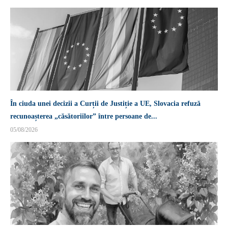
În ciuda unei decizii a Curții de Justiție a UE, Slovacia refuză
recunoașterea „căsătoriilor” între persoane de...
05/08/2026