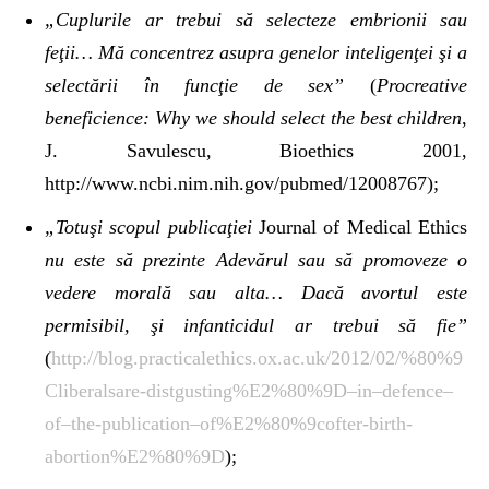
„Cuplurile ar trebui să selecteze embrionii sau
feţii… Mă concentrez asupra genelor inteligenţei şi a
selectării în funcţie de sex”
(
Procreative
beneficience: Why we should select the best children
,
J. Savulescu, Bioethics 2001,
http://www.ncbi.nim.nih.gov/pubmed/12008767);
„Totuşi scopul publicaţiei
Journal of Medical Ethics
nu este să prezinte Adevărul sau să promoveze o
vedere morală sau alta… Dacă avortul este
permisibil, şi infanticidul ar trebui să fie”
(
http://blog.practicalethics.ox.ac.uk/2012/02/%80%9
Cliberalsare-distgusting%E2%80%9D–in–defence–
of–the-publication–of%E2%80%9cofter-birth-
abortion%E2%80%9D
);