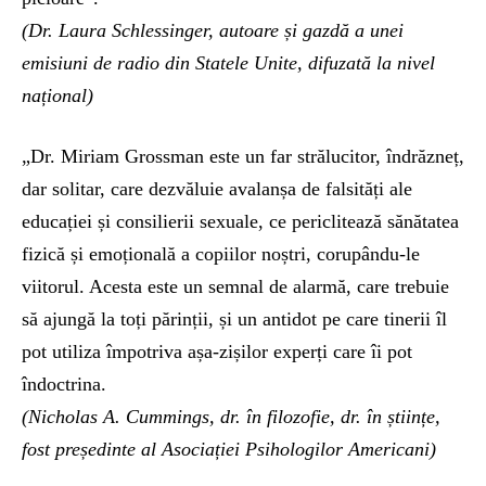
(Dr. Laura Schlessinger, autoare și gazdă a unei
emisiuni de radio din Statele Unite, difuzată la nivel
național)
„Dr. Miriam Grossman este un far strălucitor, îndrăzneț,
dar solitar, care dezvăluie avalanșa de falsități ale
educației și consilierii sexuale, ce periclitează sănătatea
fizică și emoțională a copiilor noștri, corupându-le
viitorul. Acesta este un semnal de alarmă, care trebuie
să ajungă la toți părinții, și un antidot pe care tinerii îl
pot utiliza împotriva așa-zișilor experți care îi pot
îndoctrina.
(Nicholas A. Cummings, dr. în filozofie, dr. în științe,
fost președinte al Asociației Psihologilor Americani)