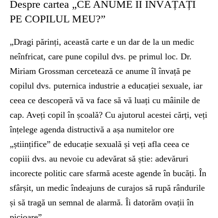
Despre cartea „CE ANUME ÎI ÎNVĂȚAȚI
PE COPILUL MEU?”
„Dragi părinți, această carte e un dar de la un medic
neînfricat, care pune copilul dvs. pe primul loc. Dr.
Miriam Grossman cercetează ce anume îl învață pe
copilul dvs. puternica industrie a educației sexuale, iar
ceea ce descoperă vă va face să vă luați cu mâinile de
cap. Aveți copil în școală? Cu ajutorul acestei cărți, veți
înțelege agenda distructivă a așa numitelor ore
„științifice” de educație sexuală și veți afla ceea ce
copiii dvs. au nevoie cu adevărat să știe: adevăruri
incorecte politic care sfarmă aceste agende în bucăți. În
sfârșit, un medic îndeajuns de curajos să rupă rândurile
și să tragă un semnal de alarmă. Îi datorăm ovații în
picioare”.