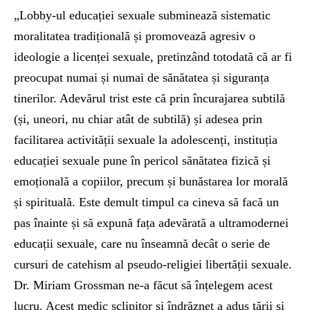
„Lobby-ul educației sexuale subminează sistematic
moralitatea tradițională și promovează agresiv o
ideologie a licenței sexuale, pretinzând totodată că ar fi
preocupat numai și numai de sănătatea și siguranța
tinerilor. Adevărul trist este că prin încurajarea subtilă
(și, uneori, nu chiar atât de subtilă) și adesea prin
facilitarea activității sexuale la adolescenți, instituția
educației sexuale pune în pericol sănătatea fizică și
emoțională a copiilor, precum și bunăstarea lor morală
și spirituală. Este demult timpul ca cineva să facă un
pas înainte și să expună fața adevărată a ultramodernei
educații sexuale, care nu înseamnă decât o serie de
cursuri de catehism al pseudo-religiei libertății sexuale.
Dr. Miriam Grossman ne-a făcut să înțelegem acest
lucru. Acest medic sclipitor și îndrăzneț a adus țării și