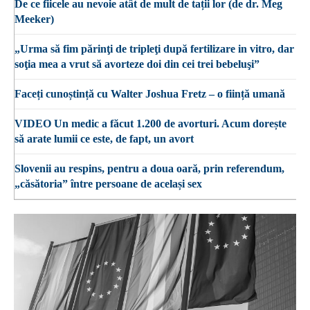
De ce fiicele au nevoie atât de mult de tații lor (de dr. Meg
Meeker)
„Urma să fim părinţi de tripleţi după fertilizare in vitro, dar
soţia mea a vrut să avorteze doi din cei trei bebeluşi”
Faceți cunoștință cu Walter Joshua Fretz – o ființă umană
VIDEO Un medic a făcut 1.200 de avorturi. Acum dorește
să arate lumii ce este, de fapt, un avort
Slovenii au respins, pentru a doua oară, prin referendum,
„căsătoria” între persoane de același sex