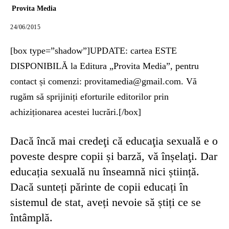
Provita Media
24/06/2015
[box type=”shadow”]UPDATE: cartea ESTE
DISPONIBILĂ la Editura „Provita Media”, pentru
contact și comenzi: provitamedia@gmail.com. Vă
rugăm să sprijiniți eforturile editorilor prin
achiziționarea acestei lucrări.[/box]
Dacă încă mai credeţi că educaţia sexuală e o
poveste despre copii și barză, vă înșelaţi. Dar
educația sexuală nu înseamnă nici știință.
Dacă sunteți părinte de copii educați în
sistemul de stat, aveți nevoie să știți ce se
întâmplă.