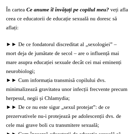
În cartea
Ce anume îl învățați pe copilul meu?
veți afla
ceea ce educatorii de educație sexuală nu doresc să
aflați:
►► De ce fondatorul discreditat al „sexologiei” –
mort deja de jumătate de secol – are o influență mai
mare asupra educației sexuale decât cei mai eminenți
neurobiologi;
►► Cum informația transmisă copilului dvs.
minimalizează gravitatea unor infecții frecvente precum
herpesul, negii și Chlamydia;
►► De ce nu este sigur „sexul protejat”: de ce
prezervativele nu-i protejează pe adolescenții dvs. de
cele mai grave boli cu transmitere sexuală;
►► Cum încearcă educatorii de educație sexuală să