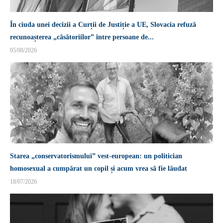
În ciuda unei decizii a Curții de Justiție a UE, Slovacia refuză
recunoașterea „căsătoriilor” între persoane de...
05/08/2026
Starea „conservatorismului” vest-european: un politician
homosexual a cumpărat un copil și acum vrea să fie lăudat
18/07/2026