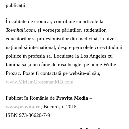
publicații.
În calitate de cronicar, contribuie cu articole la
Townhall.com
, și vorbește părinților, studenților,
educatorilor și profesioniștilor din medicină, la nivel
național și internațional, despre pericolele corectitudinii
politice în profesia sa. Locuiește la Los Angeles cu
familia sa și un câine de rasa beagle, pe nume Willie
Prozac. Poate fi contactată pe website-ul său,
www.MiriamGrossmanMD.com
.
Publicat în România de
Provita Media –
www.provita.ro
, București, 2015
ISBN 973-86620-7-9