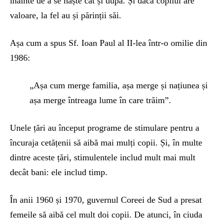
înainte de a se naște cât și după. Și dacă copilul are
valoare, la fel au și părinții săi.
Așa cum a spus Sf. Ioan Paul al II-lea într-o omilie din
1986:
„Așa cum merge familia, așa merge și națiunea și
așa merge întreaga lume în care trăim”.
Unele țări au început programe de stimulare pentru a
încuraja cetățenii să aibă mai mulți copii. Și, în multe
dintre aceste țări, stimulentele includ mult mai mult
decât bani: ele includ timp.
În anii 1960 și 1970, guvernul Coreei de Sud a presat
femeile să aibă cel mult doi copii. De atunci, în ciuda