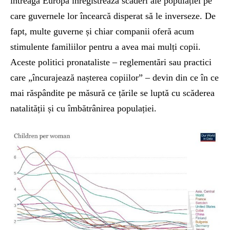
întreaga Europă înregistrează scăderi ale populației pe
care guvernele lor încearcă disperat să le inverseze. De
fapt, multe guverne și chiar companii oferă acum
stimulente familiilor pentru a avea mai mulți copii.
Aceste politici pronataliste – reglementări sau practici
care „încurajează nașterea copiilor” – devin din ce în ce
mai răspândite pe măsură ce țările se luptă cu scăderea
natalității și cu îmbătrânirea populației.