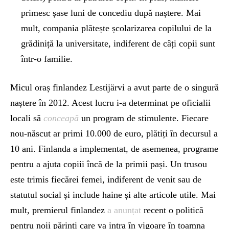
primesc șase luni de concediu după naștere. Mai
mult, compania plătește școlarizarea copilului de la
grădiniță la universitate, indiferent de câți copii sunt
într-o familie.
Micul oraș finlandez Lestijärvi a avut parte de o singură
naștere în 2012. Acest lucru i-a determinat pe oficialii
locali să
conceapă
un program de stimulente. Fiecare
nou-născut ar primi 10.000 de euro, plătiți în decursul a
10 ani. Finlanda a implementat, de asemenea, programe
pentru a ajuta copiii încă de la primii pași. Un trusou
este trimis fiecărei femei, indiferent de venit sau de
statutul social și include haine și alte articole utile. Mai
mult, premierul finlandez
a anunțat
recent o politică
pentru noii părinți care va intra în vigoare în toamna