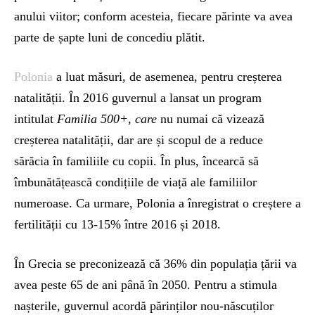
anului viitor; conform acesteia, fiecare părinte va avea
parte de șapte luni de concediu plătit.
Polonia
a luat măsuri, de asemenea, pentru creșterea
natalității. În 2016 guvernul a lansat un program
intitulat
Familia 500+, care
nu numai că vizează
creșterea natalității, dar are și scopul de a reduce
sărăcia în familiile cu copii. În plus, încearcă să
îmbunătățească condițiile de viață ale familiilor
numeroase. Ca urmare, Polonia a înregistrat o creștere a
fertilității cu 13-15% între 2016 și 2018.
În Grecia se preconizează că 36% din populația țării va
avea peste 65 de ani până în 2050. Pentru a stimula
nașterile, guvernul acordă părinților nou-născuților