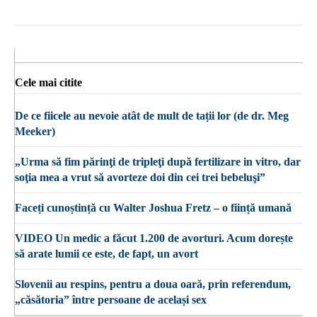
Cele mai citite
De ce fiicele au nevoie atât de mult de tații lor (de dr. Meg
Meeker)
„Urma să fim părinţi de tripleţi după fertilizare in vitro, dar
soţia mea a vrut să avorteze doi din cei trei bebeluşi”
Faceți cunoștință cu Walter Joshua Fretz – o ființă umană
VIDEO Un medic a făcut 1.200 de avorturi. Acum dorește
să arate lumii ce este, de fapt, un avort
Slovenii au respins, pentru a doua oară, prin referendum,
„căsătoria” între persoane de același sex