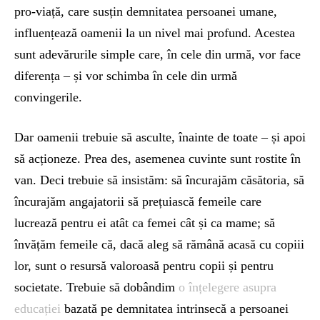
pro-viață, care susțin demnitatea persoanei umane,
influențează oamenii la un nivel mai profund. Acestea
sunt adevărurile simple care, în cele din urmă, vor face
diferența – și vor schimba în cele din urmă
convingerile.
Dar oamenii trebuie să asculte, înainte de toate – și apoi
să acționeze. Prea des, asemenea cuvinte sunt rostite în
van. Deci trebuie să insistăm: să încurajăm căsătoria, să
încurajăm angajatorii să prețuiască femeile care
lucrează pentru ei atât ca femei cât și ca mame; să
învățăm femeile că, dacă aleg să rămână acasă cu copiii
lor, sunt o resursă valoroasă pentru copii și pentru
societate. Trebuie să dobândim
o înțelegere asupra
educației
bazată pe demnitatea intrinsecă a persoanei