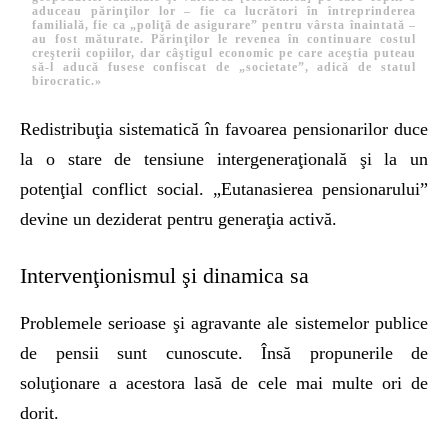
aduceau părinţilor lor – fie ca lucrători în întreprinderea
familială, fie ca „poliţă de asigurare” pentru vârsta înaintată –
au fost măturate. Părinţilor le revenea în continuare costul
creşterii copiilor, dar câştigul economic pe care aceştia puteau
să-l aducă fusese confiscat de „societate”, adică de statul
birocratic.»
Redistribuţia sistematică în favoarea pensionarilor duce
la o stare de tensiune intergeneraţională şi la un
potenţial conflict social. „Eutanasierea pensionarului”
devine un deziderat pentru generaţia activă.
Intervenţionismul şi dinamica sa
Problemele serioase şi agravante ale sistemelor publice
de pensii sunt cunoscute. Însă propunerile de
soluţionare a acestora lasă de cele mai multe ori de
dorit.