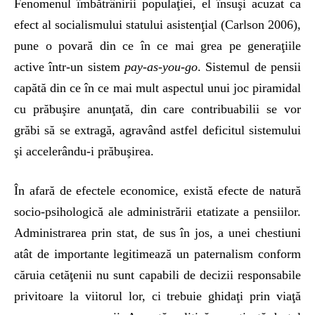
Fenomenul îmbătrânirii populaţiei, el însuşi acuzat ca
efect al socialismului statului asistenţial (Carlson 2006),
pune o povară din ce în ce mai grea pe generaţiile
active într-un sistem
pay-as-you-go
. Sistemul de pensii
capătă din ce în ce mai mult aspectul unui joc piramidal
cu prăbuşire anunţată, din care contribuabilii se vor
grăbi să se extragă, agravând astfel deficitul sistemului
şi accelerându-i prăbuşirea.
În afară de efectele economice, există efecte de natură
socio-psihologică ale administrării etatizate a pensiilor.
Administrarea prin stat, de sus în jos, a unei chestiuni
atât de importante legitimează un paternalism conform
căruia cetăţenii nu sunt capabili de decizii responsabile
privitoare la viitorul lor, ci trebuie ghidaţi prin viaţă