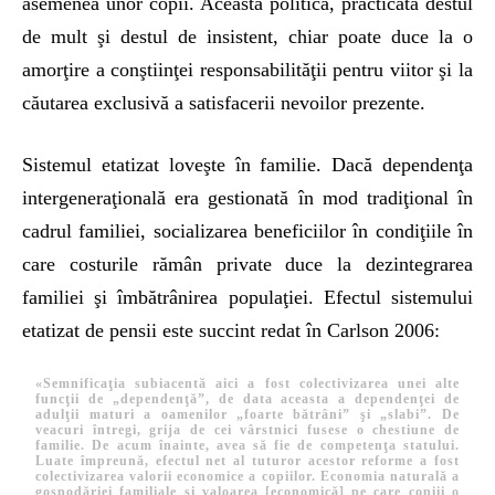
asemenea unor copii. Această politică, practicată destul
de mult şi destul de insistent, chiar poate duce la o
amorţire a conştiinţei responsabilităţii pentru viitor şi la
căutarea exclusivă a satisfacerii nevoilor prezente.
Sistemul etatizat loveşte în familie. Dacă dependenţa
intergeneraţională era gestionată în mod tradiţional în
cadrul familiei, socializarea beneficiilor în condiţiile în
care costurile rămân private duce la dezintegrarea
familiei şi îmbătrânirea populaţiei. Efectul sistemului
etatizat de pensii este succint redat în Carlson 2006:
«Semnificaţia subiacentă aici a fost colectivizarea unei alte
funcţii de „dependenţă”, de data aceasta a dependenţei de
adulţii maturi a oamenilor „foarte bătrâni” şi „slabi”. De
veacuri întregi, grija de cei vârstnici fusese o chestiune de
familie. De acum înainte, avea să fie de competenţa statului.
Luate împreună, efectul net al tuturor acestor reforme a fost
colectivizarea valorii economice a copiilor. Economia naturală a
gospodăriei familiale şi valoarea [economică] pe care copiii o