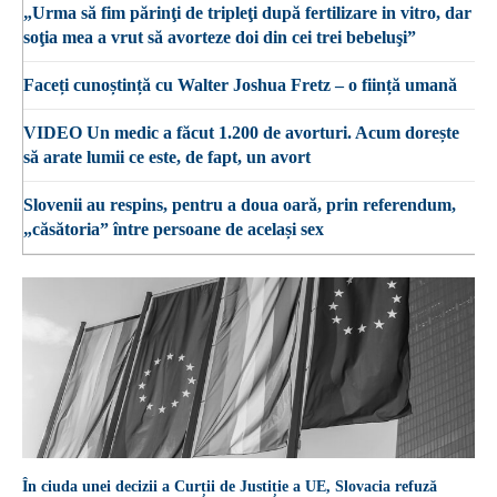
„Urma să fim părinţi de tripleţi după fertilizare in vitro, dar
soţia mea a vrut să avorteze doi din cei trei bebeluşi”
Faceți cunoștință cu Walter Joshua Fretz – o ființă umană
VIDEO Un medic a făcut 1.200 de avorturi. Acum dorește
să arate lumii ce este, de fapt, un avort
Slovenii au respins, pentru a doua oară, prin referendum,
„căsătoria” între persoane de același sex
În ciuda unei decizii a Curții de Justiție a UE, Slovacia refuză