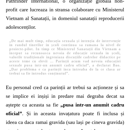
Pathfinder International, o organizație globala non-
profit care lucreaza in stransa colaborare cu Ministerul
Vietnam al Sanatații, in domeniul sanatații reproducerii
adolescenților.
„De mai mult timp, educația sexuala și intenția de intervenție
in randul tinerilor in școli continua sa ramana la nivel de
proiecte-pilot. In timp ce Ministerul Sanatații din Vietnam a
inceput sa recunoasca nevoia de educație sexuala in școli,
valorile tradiționale ingreuiaza discuțiile cadrelor didactice pe
aceste teme cu elevii … Parinții acum vad nevoia educației
sexuale pusa intr-un anumit cadru oficial”
, a declarat Bao
.
„Dar problema e ca parinții inca intreaba de la ce clasa ar
trebui sa fie introdus conținutul”.
Eu personal cred ca parinții ar trebui sa acționeze și sa
se implice ei inșiși in predare mai degraba decat sa
aștepte ca aceasta sa fie
„pusa intr-un anumit cadru
oficial”
. Și in aceasta invațatura poate fi inclusa și
ideea ca daca ramai gravida (sau lași pe cineva gravida)