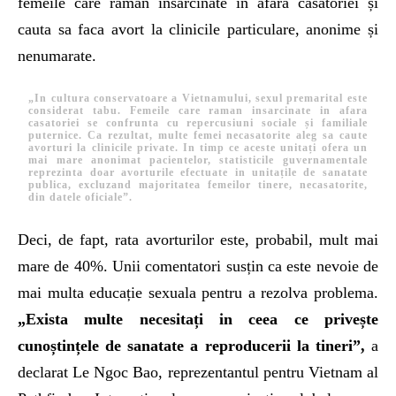
femeile care raman insarcinate in afara casatoriei și
cauta sa faca avort la clinicile particulare, anonime și
nenumarate.
„In cultura conservatoare a Vietnamului, sexul premarital este
considerat tabu. Femeile care raman insarcinate in afara
casatoriei se confrunta cu repercusiuni sociale și familiale
puternice. Ca rezultat, multe femei necasatorite aleg sa caute
avorturi la clinicile private. In timp ce aceste unitați ofera un
mai mare anonimat pacientelor, statisticile guvernamentale
reprezinta doar avorturile efectuate in unitațile de sanatate
publica, excluzand majoritatea femeilor tinere, necasatorite,
din datele oficiale”.
Deci, de fapt, rata avorturilor este, probabil, mult mai
mare de 40%. Unii comentatori susțin ca este nevoie de
mai multa educație sexuala pentru a rezolva problema.
„Exista multe necesitați in ceea ce privește
cunoștințele de sanatate a reproducerii la tineri”,
a
declarat Le Ngoc Bao, reprezentantul pentru Vietnam al