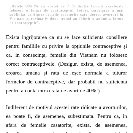
„Datele UNFPA au aratat ca 7 % dintre femeile casatorite
folosesc o forma de contracepție. Totuși, cercetarea a mai
subliniat ca dintre femeile casatorite care doresc avorturi in
Vietnam aproximativ doua treimi au folosit o anumita forma
de contracepție”.
Exista ingrijorarea ca nu se face suficienta consiliere
pentru familiile cu privire la opțiunile contraceptive și
ca, in consecința, femeile din Vietnam nu folosesc
corect contraceptivele. (Desigur, exista, de asemenea,
eroarea umana și rata de eșec normala a tuturor
formelor de contraceptive, dar probabil nu suficienta
pentru a conta intr-o rata de avort de 40%!)
Indiferent de motivul acestei rate ridicate a avorturilor,
ea poate fi, de asemenea, subestimata. Pentru ca, in
afara de femeile casatorite, exista, de asemenea,