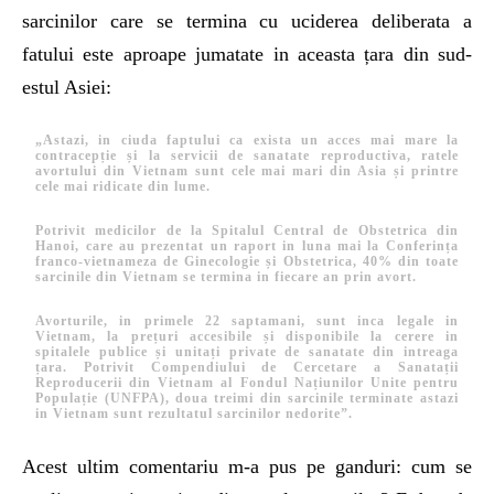
sarcinilor care se termina cu uciderea deliberata a
fatului este aproape jumatate in aceasta țara din sud-
estul Asiei:
„Astazi, in ciuda faptului ca exista un acces mai mare la
contracepție și la servicii de sanatate reproductiva, ratele
avortului din Vietnam sunt cele mai mari din Asia și printre
cele mai ridicate din lume.
Potrivit medicilor de la Spitalul Central de Obstetrica din
Hanoi, care au prezentat un raport in luna mai la Conferința
franco-vietnameza de Ginecologie și Obstetrica, 40% din toate
sarcinile din Vietnam se termina in fiecare an prin avort.
Avorturile, in primele 22 saptamani, sunt inca legale in
Vietnam, la prețuri accesibile și disponibile la cerere in
spitalele publice și unitați private de sanatate din intreaga
țara. Potrivit Compendiului de Cercetare a Sanatații
Reproducerii din Vietnam al Fondul Națiunilor Unite pentru
Populație (UNFPA), doua treimi din sarcinile terminate astazi
in Vietnam sunt rezultatul sarcinilor nedorite”.
Acest ultim comentariu m-a pus pe ganduri: cum se