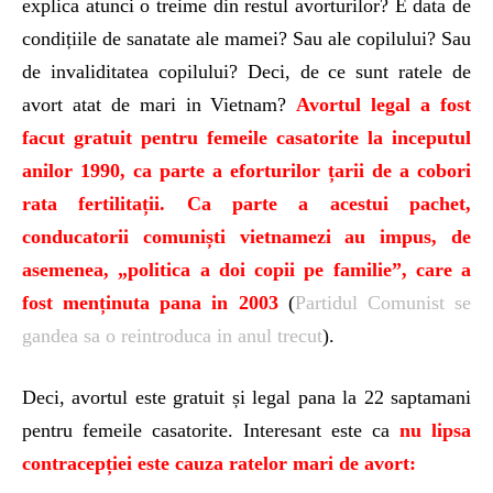
explica atunci o treime din restul avorturilor? E data de
condițiile de sanatate ale mamei? Sau ale copilului? Sau
de invaliditatea copilului? Deci, de ce sunt ratele de
avort atat de mari in Vietnam?
Avortul legal a fost
facut gratuit pentru femeile casatorite la inceputul
anilor 1990, ca parte a eforturilor țarii de a cobori
rata fertilitații. Ca parte a acestui pachet,
conducatorii comuniști vietnamezi au impus, de
asemenea, „politica a doi copii pe familie”, care a
fost menținuta pana in 2003
(
Partidul Comunist se
gandea sa o reintroduca in anul trecut
).
Deci, avortul este gratuit și legal pana la 22 saptamani
pentru femeile casatorite. Interesant este ca
nu lipsa
contracepției este cauza ratelor mari de avort: