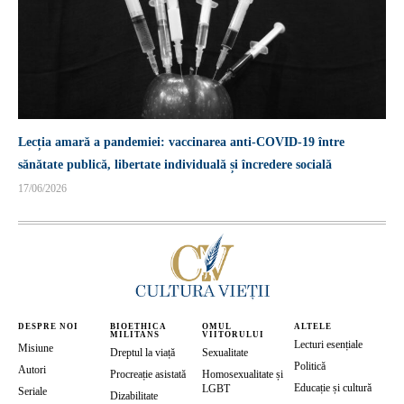
Lecția amară a pandemiei: vaccinarea anti-COVID-19 între
sănătate publică, libertate individuală și încredere socială
17/06/2026
DESPRE NOI
BIOETHICA
OMUL
ALTELE
MILITANS
VIITORULUI
Lecturi esențiale
Misiune
Dreptul la viață
Sexualitate
Politică
Autori
Procreație asistată
Homosexualitate și
Educație și cultură
LGBT
Seriale
Dizabilitate