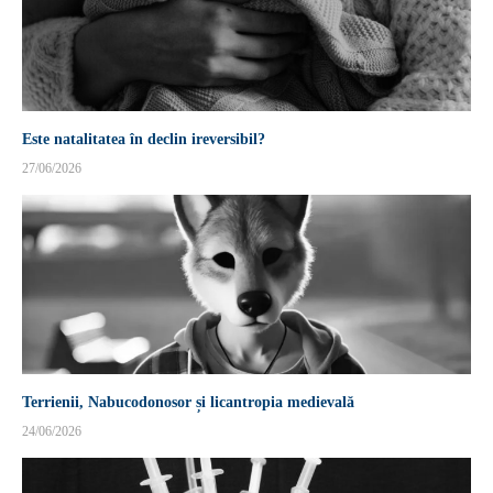
Este natalitatea în declin ireversibil?
27/06/2026
Terrienii, Nabucodonosor și licantropia medievală
24/06/2026