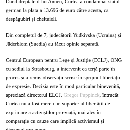
Dând dreptate d-lui Annen, Curtea a condamnat statul
german la plata a 13.696 de euro către acesta, ca
despăgubiri și cheltuieli.
Din completul de 7, judecătorii Yudkivska (Ucraina) și
Jäderblom (Suedia) au făcut opinie separată.
Centrul European pentru Lege și Justiție (ECLJ), ONG
cu sediul la Strasbourg, a intervenit ca terță parte în
proces și a remis observații scrise în sprijinul libertății
de expresie. Decizia este în mod particular binevenită,
apreciază directorul ELCJ,
Gregor Puppinck
, întrucât
Curtea nu a fost mereu un suporter al libertății de
exprimare a activiștilor pro-viață, mai ales în
comparație cu cauze care implică activismul și
discursul pro-avort.