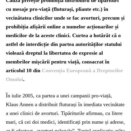
Cauza privește prohibiția distribuirii de tipărituri
cu mesaje pro-viață (fluturași, pliante etc.) în
vecinătatea clinicilor unde se fac avorturi, precum și
prohibiția afișării online a numelor acționarilor și
medicilor de la aceste clinici. Curtea a hotărât că o
astfel de interdicție din partea autorităților statului
violează dreptul la libertatea de expresie al
membrilor mișcării pentru viață, consacrat în
articolul 10 din
Convenția Europeană a Drepturilor
Omului
.
În iulie 2005, ca partea a unei campanii pro-viață,
Klaus Annen a distribuit fluturași în imediata vecinătate
a unei clinici de avorturi. Tipăriturile afirmau, cu litere
mari, că cei doi medici, identificați prin nume și adrese,
ar fi efectuat „avorturi nelegale”. Textul explicativ arăta