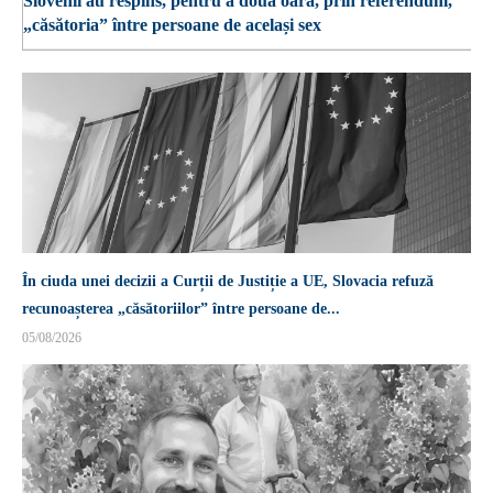
Slovenii au respins, pentru a doua oară, prin referendum,
„căsătoria” între persoane de același sex
În ciuda unei decizii a Curții de Justiție a UE, Slovacia refuză
recunoașterea „căsătoriilor” între persoane de...
05/08/2026