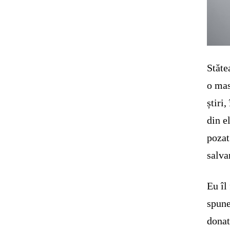
Stăte
o mas
știri,
din e
pozat
salva
Eu îl
spune
donat