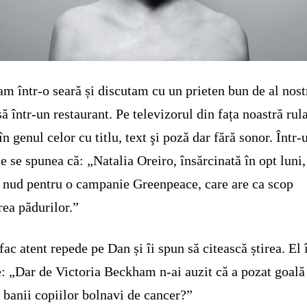
am într-o seară și discutam cu un prieten bun de al nost
ă într-un restaurant. Pe televizorul din fața noastră rul
 în genul celor cu titlu, text şi poză dar fără sonor. Într-
le se spunea că: „Natalia Oreiro, însărcinată în opt luni,
 nud pentru o campanie Greenpeace, care are ca scop
rea pădurilor.”
 fac atent repede pe Dan și îi spun să citească știrea. El
: „Dar de Victoria Beckham n-ai auzit că a pozat goală 
 banii copiilor bolnavi de cancer?”