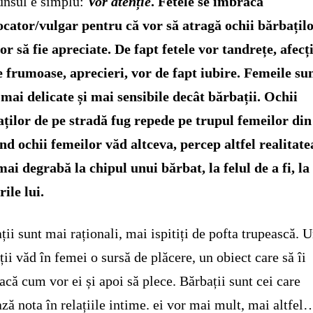
nsul e simplu:
Vor atenție
. Fetele se îmbracă
cator/vulgar pentru că vor să atragă ochii bărbațilo
vor să fie apreciate. De fapt fetele vor tandrețe, afecț
 frumoase, aprecieri, vor de fapt iubire. Femeile su
mai delicate și mai sensibile decât bărbații. Ochii
ților de pe stradă fug repede pe trupul femeilor din 
nd ochii femeilor văd altceva, percep altfel realitate
mai degrabă la chipul unui bărbat, la felul de a fi, la
rile lui.
ții sunt mai raționali, mai ispitiți de pofta trupească. U
ții văd în femei o sursă de plăcere, un obiect care să îi
facă cum vor ei și apoi să plece. Bărbații sunt cei care
ază nota în relațiile intime. ei vor mai mult, mai altfe