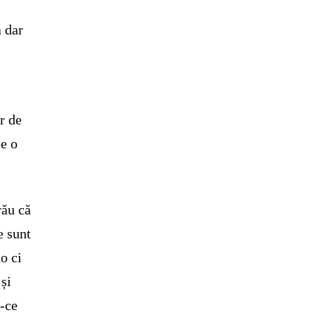
ă dar
r de
pe o
rău că
e sunt
o ci
 și
u-ce