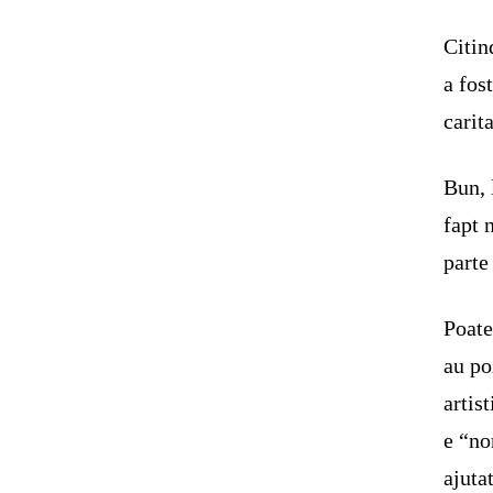
Citin
a fos
carita
Bun, 
fapt 
parte
Poate
au po
artis
e “no
ajuta