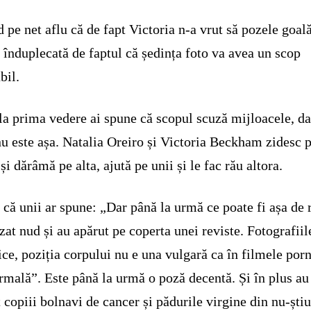
d pe net aflu că de fapt Victoria n-a vrut să pozele goal
t înduplecată de faptul că ședința foto va avea un scop
bil.
la prima vedere ai spune că scopul scuză mijloacele, da
nu este așa. Natalia Oreiro și Victoria Beckham zidesc 
 și dărâmă pe alta, ajută pe unii și le fac rău altora.
 că unii ar spune: „Dar până la urmă ce poate fi așa de 
zat nud și au apărut pe coperta unei reviste. Fotografiil
tice, poziția corpului nu e una vulgară ca în filmele porn
rmală”. Este până la urmă o poză decentă. Și în plus au
t copiii bolnavi de cancer și pădurile virgine din nu-ști