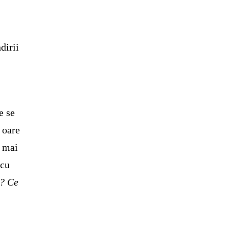
dirii
e se
 oare
ă mai
 cu
e? Ce