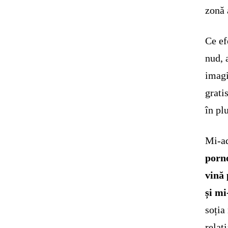
zonă 
Ce ef
nud, 
imagi
grati
în pl
Mi-a
porno
vină 
și mi
soția
relaț