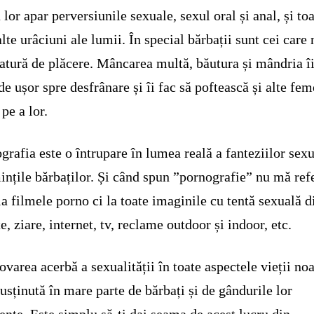
 lor apar perversiunile sexuale, sexul oral și anal, și to
alte urâciuni ale lumii. În special bărbații sunt cei care 
atură de plăcere. Mâncarea multă, băutura și mândria î
de ușor spre desfrânare și îi fac să poftească și alte fem
 pe a lor.
grafia este o întrupare în lumea reală a fanteziilor sex
ințile bărbaților. Și când spun ”pornografie” nu mă ref
la filmele porno ci la toate imaginile cu tentă sexuală d
te, ziare, internet, tv, reclame outdoor și indoor, etc.
varea acerbă a sexualității în toate aspectele vieții noa
susținută în mare parte de bărbați și de gândurile lor