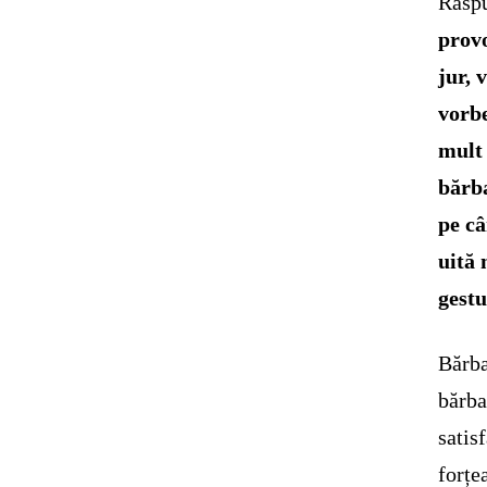
Răspu
provo
jur, 
vorbe
mult 
bărba
pe câ
uită 
gestu
Bărba
bărba
satis
forțe