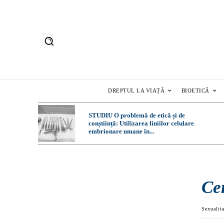
DREPTUL LA VIAȚĂ
BIOETICĂ
STUDIU O problemă de etică și de
conștiință: Utilizarea liniilor celulare
embrionare umane în...
Cer
Sexualit