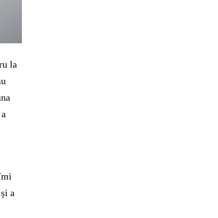
ru la
au
una
 a
 îmi
și a