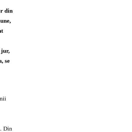
r din
iune,
nt
jur,
a, se
nii
l… Din