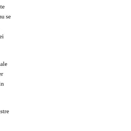
ate
nu se
i
ei
uale
er
in
stre