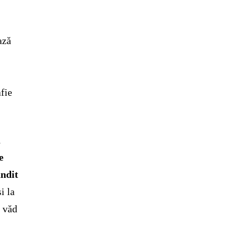
ază
afie
ă
e
ândit
i la
e văd