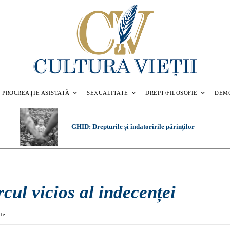
PROCREAȚIE ASISTATĂ
SEXUALITATE
DREPT/FILOSOFIE
DEM
GHID: Drepturile și îndatoririle părinților
cul vicios al indecenței
ate