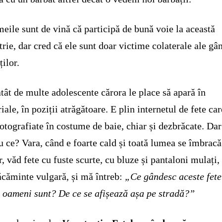
meile sunt de vină că participă de bună voie la această
trie, dar cred că ele sunt doar victime colaterale ale gân
ților.
tât de multe adolescente cărora le place să apară în
riale, în poziții atrăgătoare. E plin internetul de fete car
fotografiate în costume de baie, chiar și dezbrăcate. Dar
u ce? Vara, când e foarte cald și toată lumea se îmbrac
, văd fete cu fuste scurte, cu bluze și pantaloni mulați,
căminte vulgară, și mă întreb:
„Ce gândesc aceste fet
e oameni sunt? De ce se afișează așa pe stradă?”