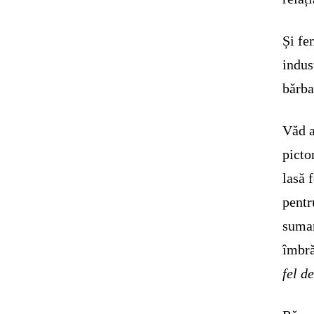
Și fe
indus
bărba
Văd a
picto
lasă 
pentr
sumar
îmbră
fel d