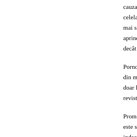
cauza
celel
mai s
aprin
decât
Porno
din m
doar 
revis
Promo
este 