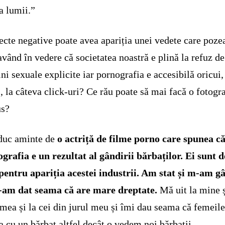
a lumii.”
ecte negative poate avea apariția unei vedete care poze
având în vedere că societatea noastră e plină la refuz de
ni sexuale explicite iar pornografia e accesibilă oricui,
s, la câteva click-uri? Ce rău poate să mai facă o fotogr
us?
duc aminte de
o actriță de filme porno care spunea c
grafia e un rezultat al gândirii bărbaților. Ei sunt d
pentru apariția acestei industrii. Am stat și m-am g
-am dat seama că are mare dreptate.
Mă uit la mine ș
 mea și la cei din jurul meu și îmi dau seama că femeil
ia cu un bărbat altfel decât o vedem noi bărbații.