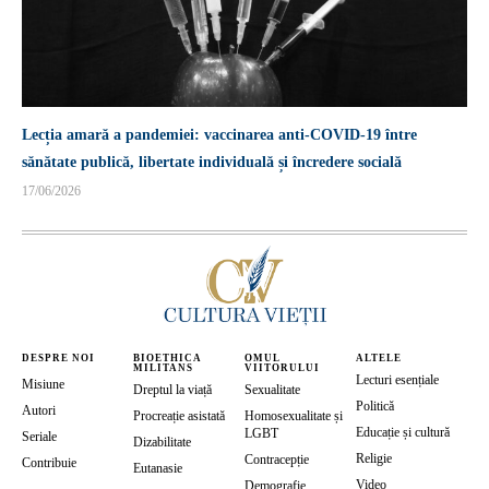
Lecția amară a pandemiei: vaccinarea anti-COVID-19 între
sănătate publică, libertate individuală și încredere socială
17/06/2026
DESPRE NOI
BIOETHICA
OMUL
ALTELE
MILITANS
VIITORULUI
Lecturi esențiale
Misiune
Dreptul la viață
Sexualitate
Politică
Autori
Procreație asistată
Homosexualitate și
Educație și cultură
LGBT
Seriale
Dizabilitate
Religie
Contracepție
Contribuie
Eutanasie
Video
Demografie