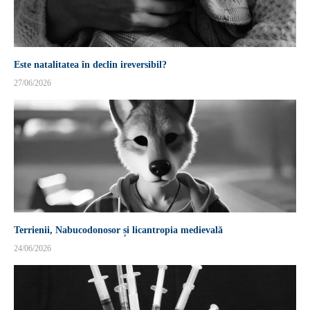
Este natalitatea în declin ireversibil?
27/06/2026
Terrienii, Nabucodonosor și licantropia medievală
24/06/2026