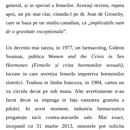
general, și in special a femeilor. Aceeași revista, repeta
apoi, un pic mai clar, citandu-l pe dr. Jean de Grouchy,
care se baza pe un studiu canadian, ca „
implicațiile
sunt
de o gravitate excepționala
”.
Un deceniu mai tarziu, in 1977, un farmacolog, Gideon
Seaman, publica
Women and the Crisis in Sex
Hormones (Femeile și criza hormonilor sexuali)
,
lucrare in care avertiza femeile impotriva hormonilor
sintetici. Tradusa in limba franceza, in 1984, cartea nu
va circula decat pe sub mana. Alte avertismente n-au
facut decat sa impinga in fața vanzarea gratuita a
pilulei. In acest moment, industria farmaceutica
pregatește tacit contra-atacurile sale. Mai exact,
incepand cu 31 martie 2013, minorele pot solicita