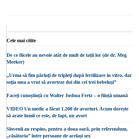
Cele mai citite
De ce fiicele au nevoie atât de mult de tații lor (de dr. Meg
Meeker)
„Urma să fim părinţi de tripleţi după fertilizare in vitro, dar
soţia mea a vrut să avorteze doi din cei trei bebeluşi”
Faceți cunoștință cu Walter Joshua Fretz – o ființă umană
VIDEO Un medic a făcut 1.200 de avorturi. Acum dorește
să arate lumii ce este, de fapt, un avort
Slovenii au respins, pentru a doua oară, prin referendum,
„căsătoria” între persoane de același sex