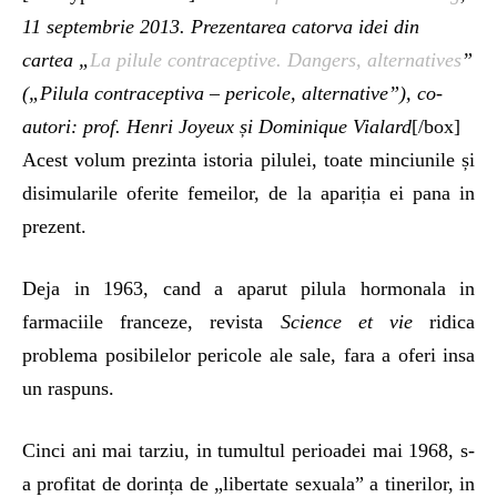
11 septembrie 2013. Prezentarea catorva idei din
cartea „
La pilule contraceptive. Dangers, alternatives
”
(„Pilula contraceptiva – pericole, alternative”), co-
autori: prof. Henri Joyeux și Dominique Vialard
[/box]
Acest volum prezinta istoria pilulei, toate minciunile și
disimularile oferite femeilor, de la apariția ei pana in
prezent.
Deja in 1963, cand a aparut pilula hormonala in
farmaciile franceze, revista
Science et vie
ridica
problema posibilelor pericole ale sale, fara a oferi insa
un raspuns.
Cinci ani mai tarziu, in tumultul perioadei mai 1968, s-
a profitat de dorința de „libertate sexuala” a tinerilor, in