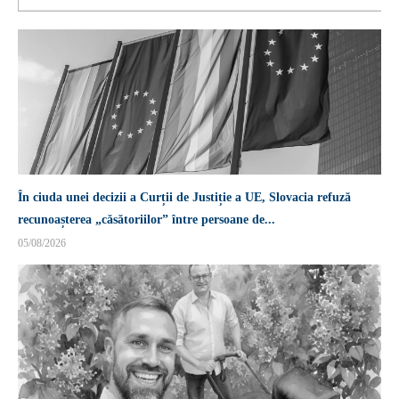
În ciuda unei decizii a Curții de Justiție a UE, Slovacia refuză
recunoașterea „căsătoriilor” între persoane de...
05/08/2026