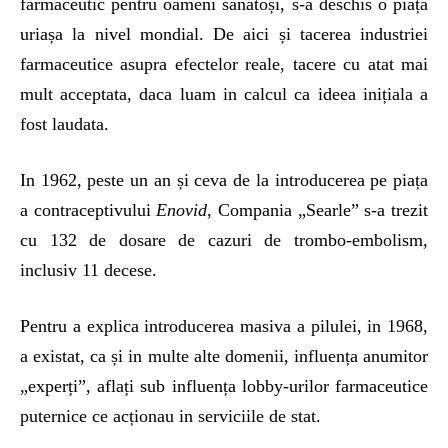
farmaceutic pentru oameni sanatoși, s-a deschis o piața
uriașa la nivel mondial. De aici și tacerea industriei
farmaceutice asupra efectelor reale, tacere cu atat mai
mult acceptata, daca luam in calcul ca ideea inițiala a
fost laudata.
In 1962, peste un an și ceva de la introducerea pe piața
a contraceptivului
Enovid
, Compania „Searle” s-a trezit
cu 132 de dosare de cazuri de trombo-embolism,
inclusiv 11 decese.
Pentru a explica introducerea masiva a pilulei, in 1968,
a existat, ca și in multe alte domenii, influența anumitor
„experți”, aflați sub influența lobby-urilor farmaceutice
puternice ce acționau in serviciile de stat.