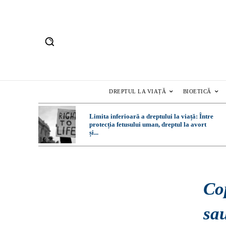
DREPTUL LA VIAȚĂ
BIOETICĂ
Limita inferioară a dreptului la viață: Între
protecția fetusului uman, dreptul la avort
și...
Cop
sau