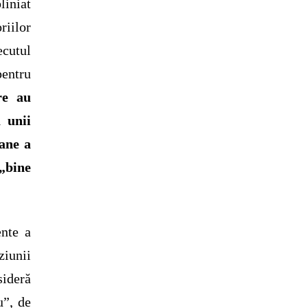
liniat
riilor
ecutul
pentru
re au
 unii
ane a
„bine
ente a
ziunii
sideră
u”, de