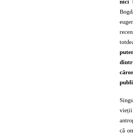
nici
Bogda
eugen
recen
totd
pute
dint
căro
publ
Singu
vieți
antro
că om