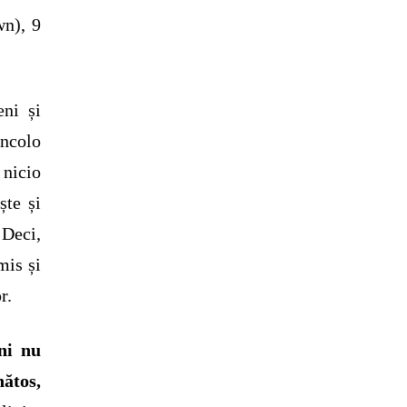
wn), 9
eni și
incolo
 nicio
ște și
 Deci,
mis și
r.
ni nu
nătos,