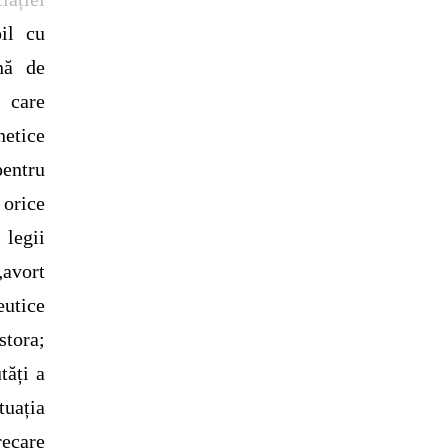
pil cu
nă de
c care
netice
pentru
 orice
 legii
avort
eutice
stora;
tăți a
tuația
recare