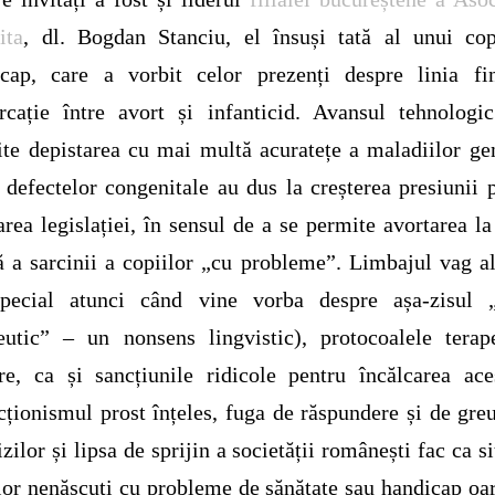
ita
, dl. Bogdan Stanciu, el însuși tată al unui co
icap, care a vorbit celor prezenți despre linia fi
cație între avort și infanticid. Avansul tehnologi
te depistarea cu mai multă acuratețe a maladiilor ge
 defectelor congenitale au dus la creșterea presiunii 
area legislației, în sensul de a se permite avortarea la
ă a sarcinii a copiilor „cu probleme”. Limbajul vag al
special atunci când vine vorba despre așa-zisul „
eutic” – un nonsens lingvistic), protocoalele terap
re, ca și sancțiunile ridicole pentru încălcarea ace
cționismul prost înțeles, fuga de răspundere și de greu
izilor și lipsa de sprijin a societății românești fac ca si
lor nenăscuți cu probleme de sănătate sau handicap oa