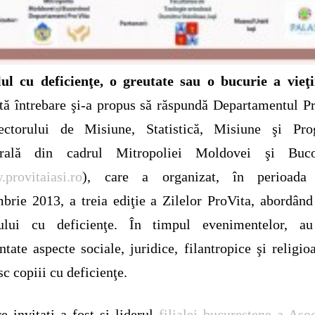
ul cu deficienţe, o greutate sau o bucurie a vieţi
tă întrebare şi-a propus să răspundă Departamentul P
ectorului de Misiune, Statistică, Misiune şi Pro
orală din cadrul Mitropoliei Moldovei şi Buco
provitaiasi.ro
), care a organizat, în perioada
brie 2013, a treia ediţie a Zilelor ProVita, abordân
lului cu deficienţe. În timpul evenimentelor, au
ntate aspecte sociale, juridice, filantropice şi religio
sc copiii cu deficienţe.
re invitați a fost și liderul
filialei bucureștene a Asoc