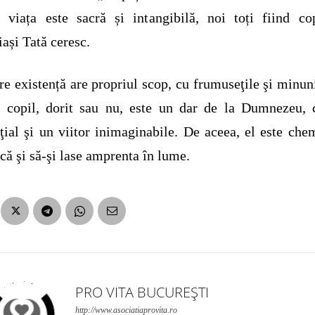
 viața este sacră și intangibilă, noi toți fiind co
iași Tată ceresc.
re existență are propriul scop, cu frumuseţile şi minuni
e copil, dorit sau nu, este un dar de la Dumnezeu, 
ţial şi un viitor inimaginabile. De aceea, el este che
scă şi să-şi lase amprenta în lume.
PRO VITA BUCUREȘTI
http://www.asociatiaprovita.ro