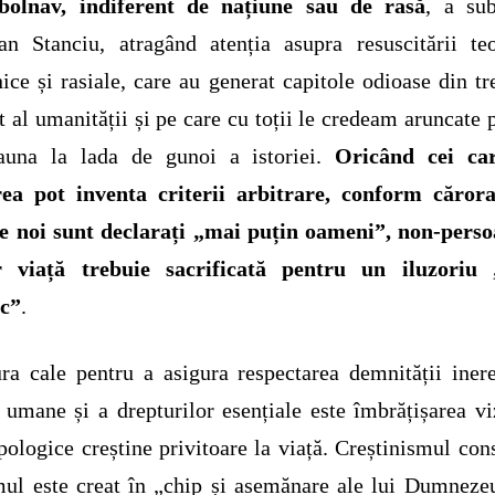
 bolnav, indiferent de națiune sau de rasă
, a sub
n Stanciu, atragând atenția asupra resuscitării teo
ice și rasiale, care au generat capitole odioase din tr
t al umanității și pe care cu toții le credeam aruncate 
eauna la lada de gunoi a istoriei.
Oricând cei ca
rea pot inventa criterii arbitrare, conform cărora
re noi sunt declarați „mai puțin oameni”, non-perso
r viață trebuie sacrificată pentru un iluzoriu 
ic”
.
ra cale pentru a asigura respectarea demnității iner
i umane și a drepturilor esențiale este îmbrățișarea vi
pologice creștine privitoare la viață. Creștinismul con
ul este creat în „chip și asemănare ale lui Dumneze