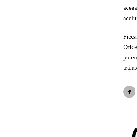
aceea
acelu
Fieca
Oric
poten
trăia