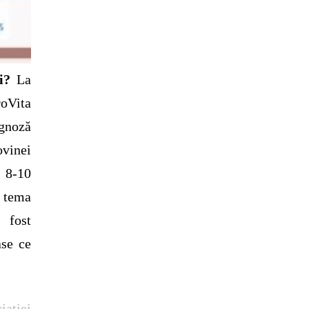
i?
La
roVita
gnoză
vinei
 8-10
d tema
 fost
ase ce
iației