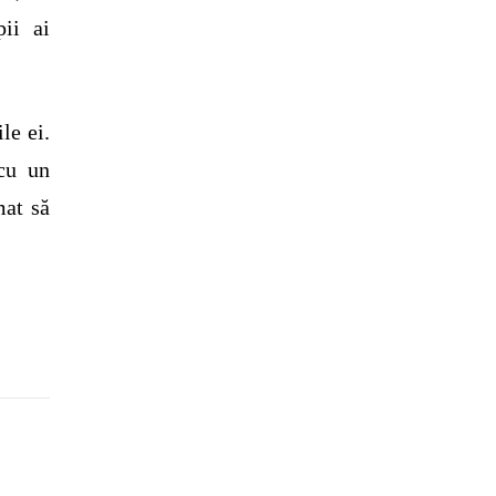
pii ai
le ei.
cu un
mat să