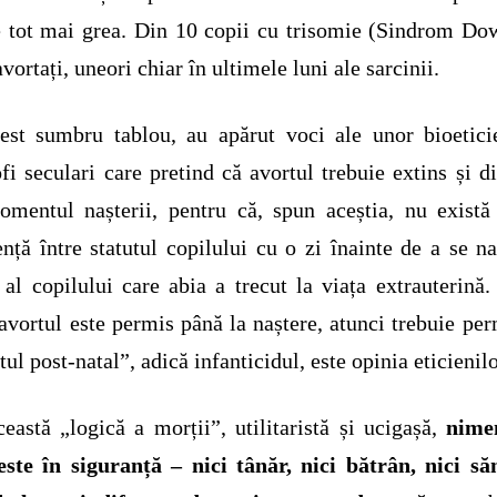
e tot mai grea. Din 10 copii cu trisomie (Sindrom Do
avortați, uneori chiar în ultimele luni ale sarcinii.
est sumbru tablou, au apărut voci ale unor bioetici
ofi seculari care pretind că avortul trebuie extins și d
mentul nașterii, pentru că, spun aceștia, nu există
ență între statutul copilului cu o zi înainte de a se na
 al copilului care abia a trecut la viața extrauterină.
avortul este permis până la naștere, atunci trebuie per
tul post-natal”, adică infanticidul, este opinia eticienilo
eastă „logică a morții”, utilitaristă și ucigașă,
nime
ste în siguranță – nici tânăr, nici bătrân, nici să