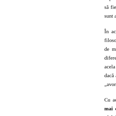
să fi
sunt 
În ac
filos
de mo
difer
acela
dacă 
„avor
Cu ac
mai e