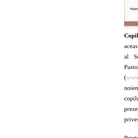
Copil
aceas
al S
Past
(
www.
noiem
copi
preze
prive
Print