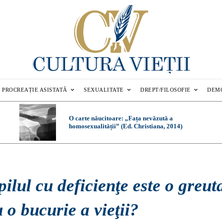
PROCREAȚIE ASISTATĂ
SEXUALITATE
DREPT/FILOSOFIE
DEM
O carte năucitoare: „Fața nevăzută a
homosexualității” (Ed. Christiana, 2014)
ilul cu deficienţe este o greut
 o bucurie a vieţii?