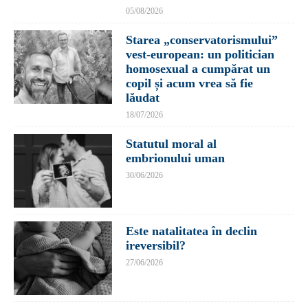
05/08/2026
Starea „conservatorismului”
vest-european: un politician
homosexual a cumpărat un
copil și acum vrea să fie
lăudat
18/07/2026
Statutul moral al
embrionului uman
30/06/2026
Este natalitatea în declin
ireversibil?
27/06/2026