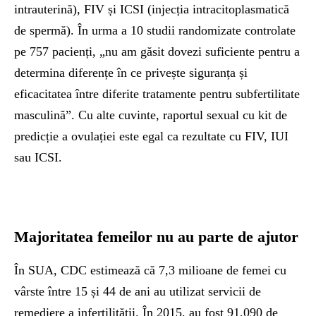
intrauterină), FIV și ICSI (injecția intracitoplasmatică
de spermă). În urma a 10 studii randomizate controlate
pe 757 pacienți, „nu am găsit dovezi suficiente pentru a
determina diferențe în ce privește siguranța și
eficacitatea între diferite tratamente pentru subfertilitate
masculină”. Cu alte cuvinte, raportul sexual cu kit de
predicție a ovulației este egal ca rezultate cu FIV, IUI
sau ICSI.
Majoritatea femeilor nu au parte de ajutor
În SUA, CDC estimează că 7,3 milioane de femei cu
vârste între 15 și 44 de ani au utilizat servicii de
remediere a infertilității. În 2015, au fost 91.090 de