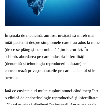
În școala de medicină, am fost învățată să întreb mai
întâi pacienții despre simptomele care i-au adus la mine
(de ce se plâng și cum îmbunătățim lucrurile). În
schimb, abordarea pe care industria infertilității
(denumită și tehnologia reproducerii asistate) se
concentrează privește costurile pe care pacientul și le
permite.
Iată ce cuvinte aud multe cupluri atunci când merg într-
o clinică de endocrinologie reproductivă și infertilitate:
„Nu ați reușit să rămâneți însărcinată. Am putea apela