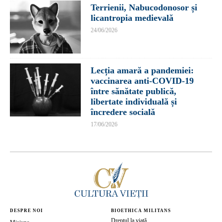
Terrienii, Nabucodonosor și
licantropia medievală
24/06/2026
Lecția amară a pandemiei:
vaccinarea anti-COVID-19
între sănătate publică,
libertate individuală și
încredere socială
17/06/2026
DESPRE NOI
BIOETHICA MILITANS
Dreptul la viață