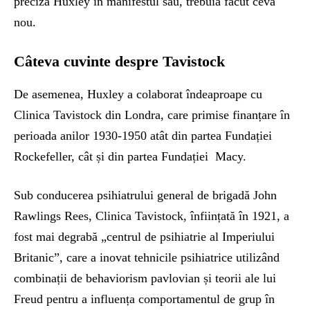
preciza Huxley în manifestul său, trebuia făcut ceva
nou.
Câteva cuvinte despre Tavistock
De asemenea, Huxley a colaborat îndeaproape cu
Clinica Tavistock din Londra, care primise finanțare în
perioada anilor 1930-1950 atât din partea Fundației
Rockefeller, cât și din partea Fundației Macy.
Sub conducerea psihiatrului general de brigadă John
Rawlings Rees, Clinica Tavistock, înființată în 1921, a
fost mai degrabă „centrul de psihiatrie al Imperiului
Britanic”, care a inovat tehnicile psihiatrice utilizând
combinații de behaviorism pavlovian și teorii ale lui
Freud pentru a influența comportamentul de grup în