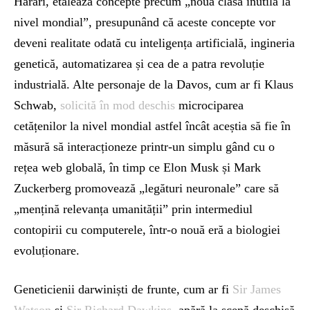
Harari, etalează concepte precum „noua clasă inutilă la
nivel mondial”, presupunând că aceste concepte vor
deveni realitate odată cu inteligența artificială, ingineria
genetică, automatizarea și cea de a patra revoluție
industrială. Alte personaje de la Davos, cum ar fi Klaus
Schwab,
solicită în mod deschis
microciparea
cetățenilor la nivel mondial astfel încât aceștia să fie în
măsură să interacționeze printr-un simplu gând cu o
rețea web globală, în timp ce Elon Musk și Mark
Zuckerberg promovează „legături neuronale” care să
„mențină relevanța umanității” prin intermediul
contopirii cu computerele, într-o nouă eră a biologiei
evoluționare.
Geneticienii darwiniști de frunte, cum ar fi
Sir James