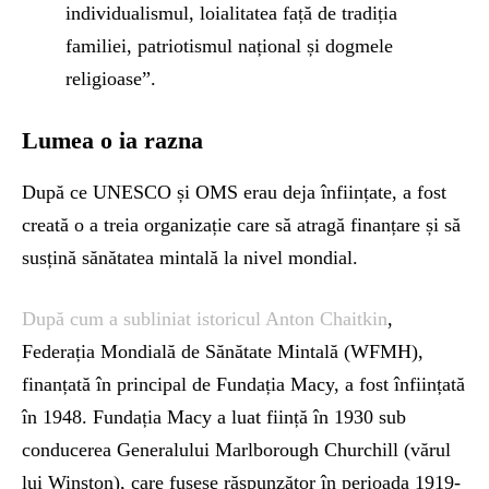
individualismul, loialitatea față de tradiția
familiei, patriotismul național și dogmele
religioase”.
Lumea o ia razna
După ce UNESCO și OMS erau deja înființate, a fost
creată o a treia organizație care să atragă finanțare și să
susțină sănătatea mintală la nivel mondial.
După cum a subliniat istoricul Anton Chaitkin
,
Federația Mondială de Sănătate Mintală (WFMH),
finanțată în principal de Fundația Macy, a fost înființată
în 1948. Fundația Macy a luat ființă în 1930 sub
conducerea Generalului Marlborough Churchill (vărul
lui Winston), care fusese răspunzător în perioada 1919-