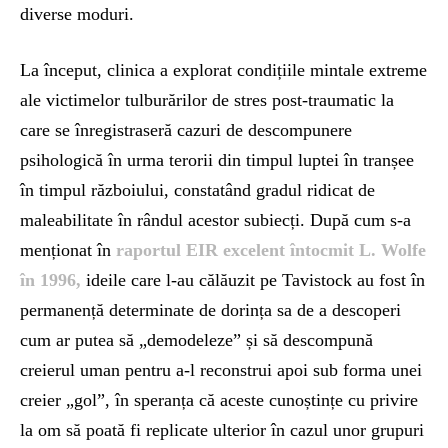
diverse moduri.
La început, clinica a explorat condițiile mintale extreme
ale victimelor tulburărilor de stres post-traumatic la
care se înregistraseră cazuri de descompunere
psihologică în urma terorii din timpul luptei în tranșee
în timpul războiului, constatând gradul ridicat de
maleabilitate în rândul acestor subiecți. După cum s-a
menționat în
raportul EIR excelent întocmit L. Wolfe
în 1996,
ideile care l-au călăuzit pe Tavistock au fost în
permanență determinate de dorința sa de a descoperi
cum ar putea să „demodeleze” și să descompună
creierul uman pentru a-l reconstrui apoi sub forma unei
creier „gol”, în speranța că aceste cunoștințe cu privire
la om să poată fi replicate ulterior în cazul unor grupuri