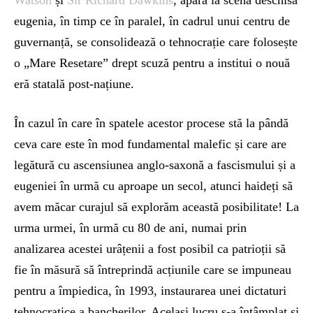
Watson
și
Sir Richard Dawkins
, apără la scenă deschisă
eugenia, în timp ce în paralel, în cadrul unui centru de
guvernanță, se consolidează o tehnocrație care folosește
o „Mare Resetare” drept scuză pentru a institui o nouă
eră statală post-națiune.
În cazul în care în spatele acestor procese stă la pândă
ceva care este în mod fundamental malefic și care are
legătură cu ascensiunea anglo-saxonă a fascismului și a
eugeniei în urmă cu aproape un secol, atunci haideți să
avem măcar curajul să explorăm această posibilitate! La
urma urmei, în urmă cu 80 de ani, numai prin
analizarea acestei urâțenii a fost posibil ca patrioții să
fie în măsură să întreprindă acțiunile care se impuneau
pentru a împiedica, în 1993, instaurarea unei dictaturi
tehnocratice a bancherilor. Același lucru s-a întâmplat și