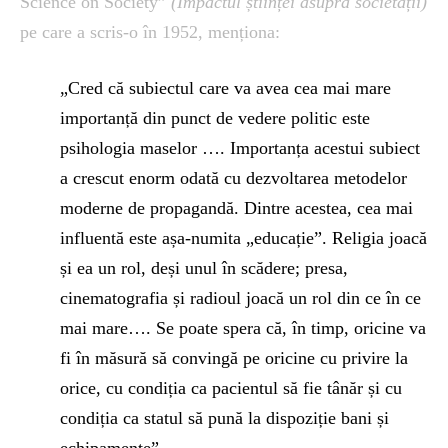
Science on Society”
(Impactul științei asupra societății)
pe care a scris-o în 1952, menționa:
„Cred că subiectul care va avea cea mai mare
importanță din punct de vedere politic este
psihologia maselor …. Importanța acestui subiect
a crescut enorm odată cu dezvoltarea metodelor
moderne de propagandă. Dintre acestea, cea mai
influentă este așa-numita „educație”. Religia joacă
și ea un rol, deși unul în scădere; presa,
cinematografia și radioul joacă un rol din ce în ce
mai mare…. Se poate spera că, în timp, oricine va
fi în măsură să convingă pe oricine cu privire la
orice, cu condiția ca pacientul să fie tânăr și cu
condiția ca statul să pună la dispoziție bani și