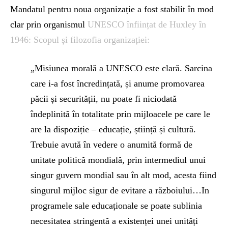
Mandatul pentru noua organizație a fost stabilit în mod
clar prin organismul
UNESCO înființat de Huxley în
1946: Scopul și filozofia organizației:
„Misiunea morală a UNESCO este clară. Sarcina
care i-a fost încredințată, și anume promovarea
păcii și securității, nu poate fi niciodată
îndeplinită în totalitate prin mijloacele pe care le
are la dispoziție – educație, știință și cultură.
Trebuie avută în vedere o anumită formă de
unitate politică mondială, prin intermediul unui
singur guvern mondial sau în alt mod, acesta fiind
singurul mijloc sigur de evitare a războiului…In
programele sale educaționale se poate sublinia
necesitatea stringentă a existenței unei unități