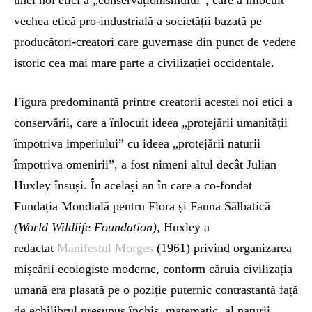
unei noi etici a „conservaționismului”, care a înlocuit
vechea etică pro-industrială a societății bazată pe
producători-creatori care guvernase din punct de vedere
istoric cea mai mare parte a civilizației occidentale.
Figura predominantă printre creatorii acestei noi etici a
conservării, care a înlocuit ideea „protejării umanității
împotriva imperiului” cu ideea „protejării naturii
împotriva omenirii”, a fost nimeni altul decât Julian
Huxley însuși. În același an în care a co-fondat
Fundația Mondială pentru Flora și Fauna Sălbatică
(World Wildlife Foundation)
, Huxley a
redactat
Manifestul Morges
(1961) privind organizarea
mișcării ecologiste moderne, conform căruia civilizația
umană era plasată pe o poziție puternic contrastantă față
de echilibrul presupus închis, matematic, al naturii.