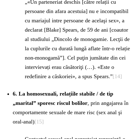
„«Un parteneriat deschis [către relații cu
persoane din afara acestuia] nu e incompatibil
cu mariajul intre persoane de acelaşi sex», a
declarat [Blake] Spears, de 59 de ani [coautor
al studiului „Dincolo de monogamie. Lecţii de
la cuplurile cu durată lungă aflate într-o relație
non-monogamă”]. Cel puţin jumătate din cei
intervievați erau căsătoriţi (…). «Este o
redefinire a căskoriei», a spus Spears.”
[14]
6. La homosexuali, relațiile
stabile / de tip
„marital” sporesc riscul bolilor
, prin angajarea în
comportamente sexuale de mare risc (sex anal şi
oral-anal)
[15]
Contactul sexual anal neprotejat reprezintă o