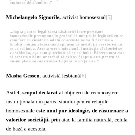
noţiunea de «familie».”
Michelangelo Signorile,
activist homosexual
[5]
…lupta pentru legalizarea căsătoriei între persoane
homosexuale presupune în general să minţim în legătură cu ce
vom face cu căsătoria odată ce aceasta ne va fi permisă –
fiindcă minţim atunci când spunem că instituţia căsătoriei nu
se va schimba. Acesta este o minciună,
Instituţia
căsătoriei se
va schimba, aşa cum şi trebuie să se schimbe. Părerea mea este
că aceasta nici nu ar trebui să existe. Și
spun asta pentru că
nu-mi place să construiesc ficţiuni în viaţa mea.”
Masha Gessen
, activistă lesbiană
[6]
Astfel,
scopul declarat
al obţinerii de recunoaştere
instituţională din partea statului pentru relaţiile
homosexuale
este unul pur ideologic, de răsturnare a
valorilor societăţii,
prin atac la familia naturală, celula
de bază a acesteia.