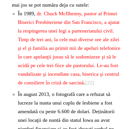
mai jos se pot număra deja cu sutele:
În 1989,
dr. Chuck McIlhenny, pastor al Primei
Biserici Presbiteriene din San Francisco, a ajutat
la respingerea unei legi a parteneriatului civil.
Timp de trei ani, la cele mai diverse ore ale zilei
şi el şi familia au primit mii de apeluri telefonice
în care apelanţii jurau să le sodomizeze şi să le
ucidă pe cele trei fiice ale pastorului. Le-au fost
vandalizate şi incendiate casa, biserica şi centrul
de consiliere în criză de sarcină
.
[22]
În august 2013, o fotografă care a refuzat să
lucreze la nunta unui cuplu de lesbiene a fost
amendată cu peste 6.600 de dolari. Deținătorii
unei locaţii de nuntă din statul Iowa au avut
pierderi financiare şi au fost abuzaţi verbal pe