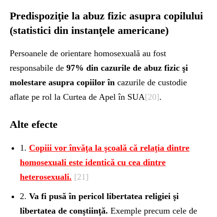
Predispoziţie la abuz fizic asupra copilului
(statistici din instanţele
americane)
Persoanele de orientare homosexuală au fost
responsabile de
97% din cazurile de abuz fizic şi
molestare asupra copiilor în
cazurile de custodie
aflate pe rol la Curtea de Apel în SUA
[20]
.
Alte efecte
1.
Copiii vor învăţa la şcoală că relaţia dintre
homosexuali este identică cu cea dintre
heterosexuali.
[21]
2.
Va fi pusă în pericol libertatea religiei şi
libertatea de conştiinţă.
Exemple precum cele de