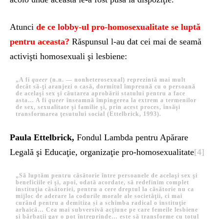
Atunci
de ce lobby-ul pro-homosexualitate se luptă
pentru aceasta?
Răspunsul l-au dat cei mai de seamă
activişti homosexuali şi lesbiene:
„A fi
queer
(n.n. — nonheterosexual) reprezintă mai mult
decât să-ţi aranjezi o casă, dormitul împreună cu o persoană
de acelaşi sex şi căutarea aprobării statului pentru a face
asta… A fi
queer
înseamnă î
mpingerea la extrem a termenilor
de sex, sexualitate şi familie şi,
prin acest proces,
însăşi
transformarea ţesutului social (Ettelbrick, 1993).
Paula Ettelbrick,
Fondul Lambda pentru Apărare
Legală şi Educaţie, organizaţie pro-homosexualitate
[4]
„Să luptăm pentru căsătorie între persoanele de acelaşi sex şi
beneficiile ei şi, apoi, odată acordate, să
redefinim complet
instituţia căsătoriei,
pentru a cere dreptul la căsătorie nu ca
mijloc de aderare la codurile morale ale societăţii, ci mai
curând
pentru a demitiza și a schimba
radical o instituţie
arhaică…
Cea mai subversivă acţiune pe care femeile lesbiene
şi bărbaţii gay o pot întreprinde… este să transforme cu totul