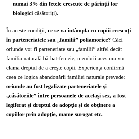
numai 3% din fetele crescute de părinţii lor
biologici
căsătoriţi).
În aceste condiţii,
ce se va întâmpla cu copiii crescuţi
în parteneriatele sau „familii” poliamorice?
Căci
oriunde vor fi parteneriate sau „familii” altfel decât
familia naturală bărbat-femeie, membrii acestora vor
clama dreptul de a creşte copii. Experienţa confirmă
ceea ce logica abandonării familiei naturale prevede:
oriunde au fost legalizate parteneriatele şi
„căsătoriile” între persoanele de acelaşi sex, a fost
legiferat şi dreptul de adopţie şi de obţinere a
copiilor prin adopţie, mame surogat etc.