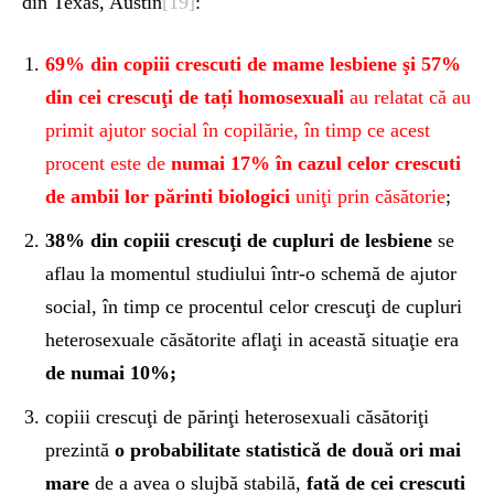
din Texas, Austin
[19]
:
69% din copiii crescuti de mame lesbiene şi 57%
din cei crescuţi de tați homosexuali
au relatat că au
primit ajutor social în copilărie, în timp ce acest
procent este de
numai 17% în cazul
celor crescuti
de ambii lor părinti biologici
uniţi prin căsătorie
;
38% din copiii crescuţi de cupluri de lesbiene
se
aflau la momentul studiului într-o schemă de ajutor
social, în timp ce procentul celor crescuţi de cupluri
heterosexuale căsătorite aflaţi in această situaţie era
de numai 10%;
copiii crescuţi de părinţi heterosexuali căsătoriţi
prezintă
o probabilitate statistică de două ori mai
mare
de a avea o slujbă stabilă,
fată de cei crescuti