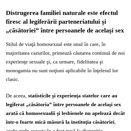
Distrugerea familiei naturale este efectul
firesc al legiferării parteneriatului şi
„căsătoriei” între persoanele de acelaşi sex
Stilul de viaţă homosexual este unul în care, în
majoritatea cazurilor, primează căutarea continuă de noi
experienţe sexuale şi, ca urmare, fidelitatea şi
monogamia nu sunt noţiuni aplicabile în înţelesul lor
clasic.
De aceea,
statisticile şi experienţa statelor care au
legiferat „căsătoria” între persoanele de acelaşi sex
arată că homosexualii şi lesbienele nu apelează decât
într-o foarte mică măsură la instituţia căsătoriei
,
acolo unde aceasta le-a fost pusă la dispoziţie.