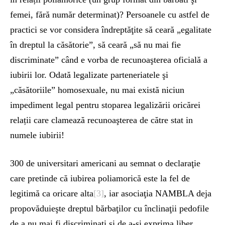
femei, fără număr determinat)? Persoanele cu astfel de
practici se vor considera îndreptăţite să ceară „egalitate
în dreptul la căsătorie”, să ceară „să nu mai fie
discriminate” când e vorba de recunoaşterea oficială a
iubirii lor. Odată legalizate parteneriatele şi
„căsătoriile” homosexuale, nu mai există niciun
impediment legal pentru stoparea legalizării oricărei
relații care clamează recunoaşterea de către stat in
numele iubirii!
300 de universitari americani au semnat o declaraţie
care pretinde că iubirea poliamorică este la fel de
legitimă ca oricare alta
[3]
, iar asociaţia NAMBLA deja
propovăduieşte dreptul bărbaţilor cu înclinaţii pedofile
de a nu mai fi discriminaţi şi de a-şi exprima liber