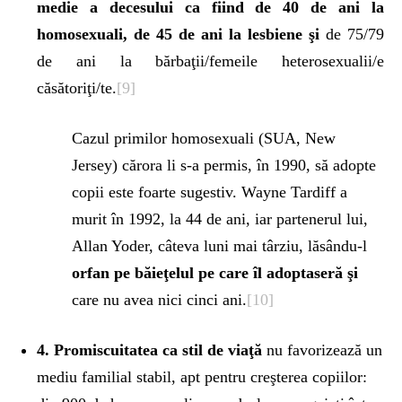
medie a decesului ca fiind de 40 de ani la
homosexuali, de 45 de ani la lesbiene şi
de 75/79
de ani la bărbaţii/femeile heterosexualii/e
căsătoriţi/te.
[9]
Cazul primilor homosexuali (SUA, New
Jersey) cărora li s-a permis, în 1990, să adopte
copii este foarte sugestiv. Wayne Tardiff a
murit în 1992, la 44 de ani, iar partenerul lui,
Allan Yoder, câteva luni mai târziu, lăsându-l
orfan pe băieţelul pe care îl adoptaseră şi
care nu avea nici cinci ani.
[10]
4. Promiscuitatea ca stil de viaţă
nu favorizează un
mediu familial stabil, apt pentru creşterea copiilor: