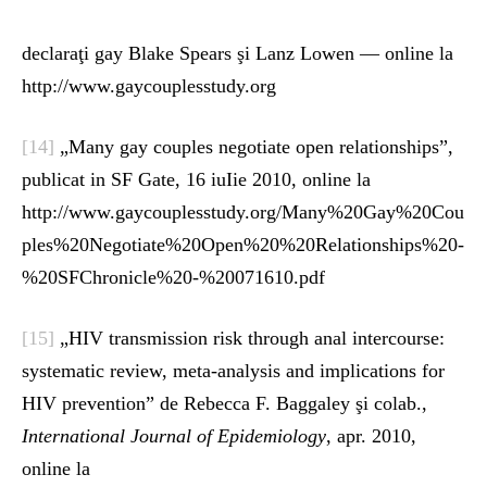
declaraţi gay Blake Spears şi Lanz Lowen — online la
http://www.gaycouplesstudy.org
[14]
„Many gay couples negotiate open relationships”,
publicat in SF Gate, 16 iuIie 2010, online la
http://www.gaycouplesstudy.org/Many%20Gay%20Cou
ples%20Negotiate%20Open%20%20Relationships%20-
%20SFChronicle%20-%20071610.pdf
[15]
„HIV transmission risk through anal intercourse:
systematic review, meta-analysis and implications for
HIV prevention” de Rebecca F. Baggaley şi colab.,
International Journal of Epidemiology
, apr. 2010,
online la