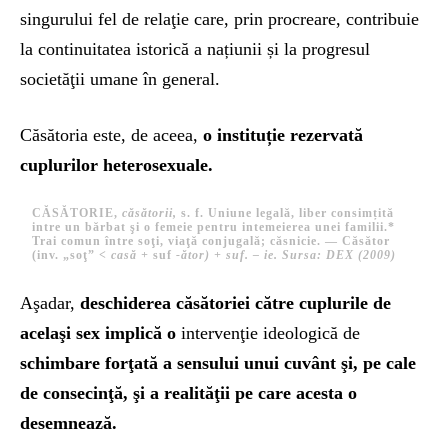
singurului fel de relaţie care, prin procreare, contribuie
la continuitatea istorică a națiunii și la progresul
societăţii umane în general.
Căsătoria este, de aceea,
o instituție rezervată
cuplurilor heterosexuale.
CĂSĂTORIE,
căsătorii,
s. f. Uniune legală, liber consimțită
intre un bărbat şi o femeie pentru intemeierea unei familii.*
Trai comun între soţi, viaţă conjugală; căsnicie. — Căsător
(inv. „soţ” <
casă +
suf
-ător) + suf. –
ie. Sursa: DEX (2009)
Aşadar,
deschiderea căsătoriei către cuplurile de
acelaşi sex implică o
intervenţie ideologică de
schimbare forţată a sensului unui cuvânt şi, pe cale
de consecinţă, şi a realităţii pe care acesta o
desemnează.