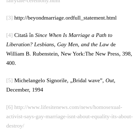
fairytale-ceremony.html
[3]
http://beyondmarriage.ordfull_statement.html
[4]
Citată în
Since When Is Marriage a Path to
Liberation? Lesbians, Gay Men, and
the Law
de
William B. Rubenstein, New York:The New Press, 398,
400.
[5]
Michelangelo Signorile, „Bridal wave”,
Out,
December, 1994
[6]
http://www.lifesitenews.com/news/homosexual-
activist-says-gay-marriage-isnt-about-equality-its-about-
destroy/