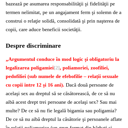
bazează pe asumarea responsabilităţii şi fidelităţii pe
termen nelimitat, pe un angajament ferm şi solemn de a
construi o relaţie solidă, consolidată şi prin naşterea de
copii, care aduce beneficii societăţii.
Despre discriminare
„Argumentul conduce în mod logic şi obligatoriu la
legalizarea poligamiei
[2]
, poliamoriei, zoofiliei,
pedofiliei (sub numele de efebofilie – relații sexuale
cu copii intre 12 şi 16 ani).
Dacă două persoane de
acelaşi sex au dreptul să se căsătorească, de ce să nu
aibă acest drept trei persoane de acelaşi sex? Sau mai
multe? De ce să nu fie legală bigamia sau poligamia?
De ce să nu aibă dreptul la căsătorie şi persoanele aflate
în relații poliamorice (un grup format din bărbati şi