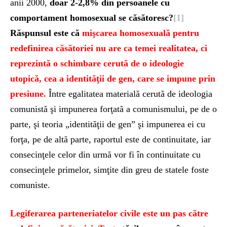
anii 2000,
doar 2-2,8% din persoanele cu
comportament homosexual se căsătoresc?
[1]
Răspunsul este că
mişcarea homosexuală pentru
redefinirea căsătoriei nu are ca temei realitatea, ci
reprezintă o schimbare cerută de o ideologie
utopică, cea a identităţii de gen, care se impune prin
presiune.
Între egalitatea materială cerută de ideologia
comunistă şi impunerea forţată a comunismului, pe de o
parte, şi teoria „identităţii de gen” şi impunerea ei cu
forţa, pe de altă parte, raportul este de continuitate, iar
consecinţele celor din urmă vor fi în continuitate cu
consecinţele primelor, simţite din greu de statele foste
comuniste.
Legiferarea parteneriatelor civile este un pas către