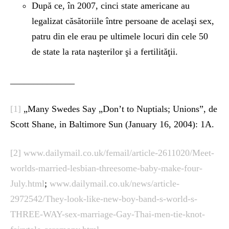
După ce, în 2007, cinci state americane au
legalizat căsătoriile între persoane de acelaşi sex,
patru din ele erau pe ultimele locuri din cele 50
de state la rata naşterilor şi a fertilităţii.
______________
[1]
„Many Swedes Say „Don’t to Nuptials; Unions”, de
Scott Shane, in Baltimore Sun (January 16, 2004): 1A.
[2]
www.dailymail.co.uk/femail/article-2611020/Meet-
worlds-married-lesbian-threesome-baby-make-four-
July.html
;
www.dailymail.co.uk/news/article-
2972542/They-look-like-new-boy-band-s-world-s-
THREE-WAY-sex-marriage-Gay-Thai-men-tie-knot-