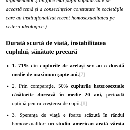
argumentelor ştiinţifice mai puţin popularizate pe
această temă şi a consecinţelor constatate în societăţile
care au instituţionalizat recent homosexualitatea pe
criterii ideologice.)
Durată scurtă de viată, instabilitatea
cuplului, sănătate precară
1. 71%
din
cuplurile de acelaşi sex au o durată
medie de maximum şapte ani.
[7]
2. Prin comparaţie, 50%
cuplurile heterosexuale
căsătorite durează în medie 20 ani,
perioadă
optimă pentru creșterea de copii.
[8]
3. Speranţa de viaţă e foarte scăzută în rândul
homosexualilor:
un studiu american arată vârsta