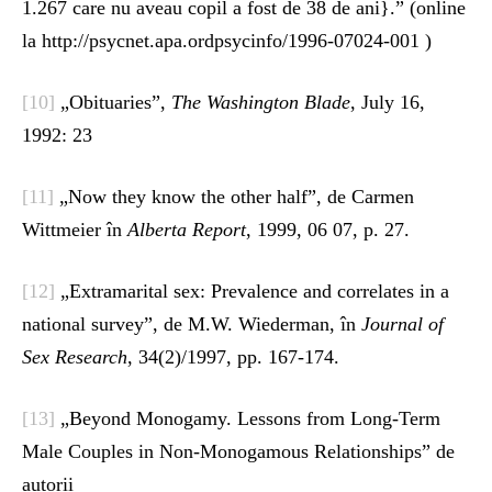
1.267 care nu aveau copil a fost de 38 de ani}.” (online
la http://psycnet.apa.ordpsycinfo/1996-07024-001 )
[10]
„Obituaries”,
The Washington Blade
, July 16,
1992: 23
[11]
„Now they know the other half”, de Carmen
Wittmeier în
Alberta Report
, 1999, 06 07, p. 27.
[12]
„Extramarital sex: Prevalence and correlates in a
national survey”, de M.W. Wiederman, în
Journal of
Sex Research
, 34(2)/1997, pp. 167-174.
[13]
„Beyond Monogamy. Lessons from Long-Term
Male Couples in Non-Monogamous Relationships” de
autorii