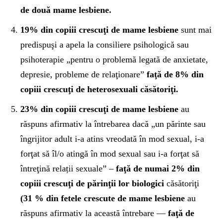
de două mame lesbiene.
19% din copiii crescuţi de mame lesbiene
sunt mai
predispuşi a apela la consiliere psihologică sau
psihoterapie „pentru o problemă legată de anxietate,
depresie, probleme de relaţionare”
faţă de 8% din
copiii crescuţi de heterosexuali căsătoriţi.
23% din copiii crescuţi de mame lesbiene
au
răspuns afirmativ la întrebarea dacă „un părinte sau
îngrijitor adult i-a atins vreodată în mod sexual, i-a
forţat să îl/o atingă în mod sexual sau i-a forţat să
întreţină relații sexuale” –
faţă de numai 2% din
copiii crescuţi de părinţii lor
biologici
căsătoriţi
(31 % din fetele crescute de mame lesbiene
au
răspuns afirmativ la această întrebare —
faţă de