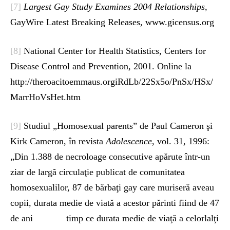
[7]
Largest Gay Study Examines 2004 Relationships
,
GayWire Latest Breaking Releases, www.gicensus.org
[8]
National Center for Health Statistics, Centers for
Disease Control and Prevention, 2001. Online la
http://theroacitoemmaus.orgiRdLb/22Sx5o/PnSx/HSx/
MarrHoVsHet.htm
[9]
Studiul „Homosexual parents” de Paul Cameron şi
Kirk Cameron, în revista
Adolescence
, vol. 31, 1996:
„Din 1.388 de necroloage consecutive apărute într-un
ziar de largă circulaţie publicat de comunitatea
homosexualilor, 87 de bărbaţi gay care muriseră aveau
copii, durata medie de viată a acestor părinti fiind de 47
de ani timp ce durata medie de viaţă a celorlalţi