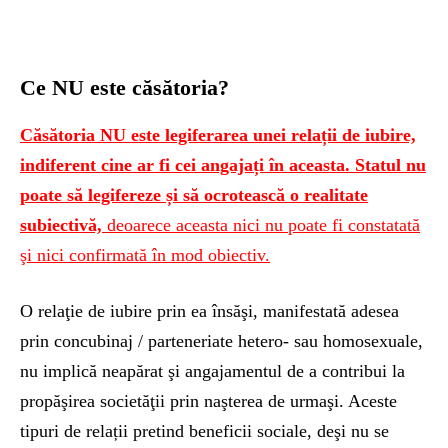
Ce NU este căsătoria?
Căsătoria NU este legiferarea unei relații
de iubire,
indiferent cine ar fi cei angajați în aceasta. Statul nu
poate să legifereze și să ocrotească o realitate
subiectivă,
deoarece aceasta nici nu poate fi constatată
şi nici confirmată în mod obiectiv.
O relaţie de iubire prin ea însăşi, manifestată adesea
prin concubinaj / parteneriate hetero- sau homosexuale,
nu implică neapărat şi angajamentul de a contribui la
propăşirea societăţii prin naşterea de urmaşi. Aceste
tipuri de relații pretind beneficii sociale, deşi nu se