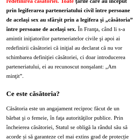
redefinirea căsătoriei. Toate
ţările
care au început
prin legiferarea parteneriatului civil între persoane
de acelaşi sex au sfârşit prin a
legifera şi „căsătoria”
între persoane de acelaşi sex.
În Franţa, când li s-a
amintit iniţiatorilor parteneriatelor civile şi apoi ai
redefinirii căsătoriei că iniţial au declarat că nu vor
schimbarea definiţiei căsătoriei, ci doar introducerea
parteneriatului, ei au recunoscut nonşalant: „Am
minţit”.
Ce este căsătoria?
Căsătoria este un angajament reciproc făcut de un
bărbat şi o femeie, în faţa autorităţilor publice. Prin
încheierea căsătoriei, Statul se obligă la rândul său să
acorde și să garanteze cel mai extins grad de protecție