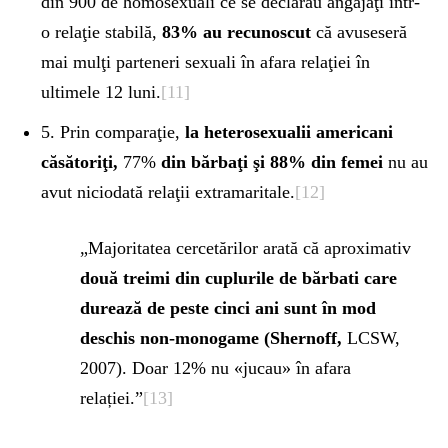
din 900 de homosexuali ce se declarau angajaţi într-
o relaţie stabilă,
83% au
recunoscut
că avuseseră
mai mulţi parteneri sexuali în afara relaţiei în
ultimele 12 luni.
[11]
5. Prin comparaţie,
la heterosexualii americani
căsătoriţi,
77%
din bărbaţi şi 88% din femei
nu au
avut niciodată relaţii extramaritale.
[12]
„Majoritatea cercetărilor arată că aproximativ
două treimi din cuplurile de bărbati care
durează de peste cinci ani sunt în mod
deschis non-monogame (Shernoff,
LCSW,
2007). Doar 12% nu «jucau» în afara
relației.”
[13]