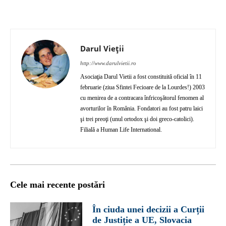
Darul Vieții
http://www.darulvietii.ro
Asociaţia Darul Vietii a fost constituită oficial în 11
februarie (ziua Sfintei Fecioare de la Lourdes!) 2003
cu menirea de a contracara înfricoşătorul fenomen al
avorturilor în România. Fondatori au fost patru laici
şi trei preoţi (unul ortodox şi doi greco-catolici).
Filială a Human Life International.
Cele mai recente postări
În ciuda unei decizii a Curții
de Justiție a UE, Slovacia