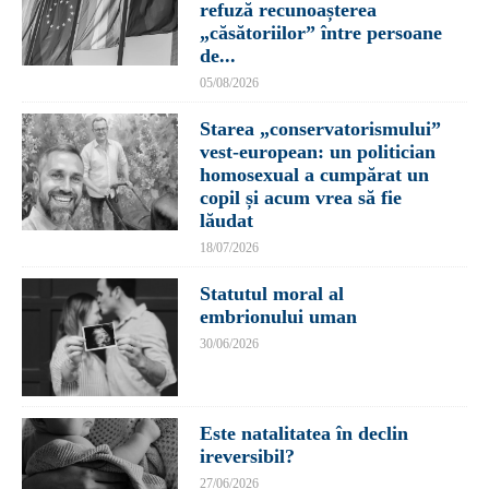
refuză recunoașterea
„căsătoriilor” între persoane
de...
05/08/2026
Starea „conservatorismului”
vest-european: un politician
homosexual a cumpărat un
copil și acum vrea să fie
lăudat
18/07/2026
Statutul moral al
embrionului uman
30/06/2026
Este natalitatea în declin
ireversibil?
27/06/2026