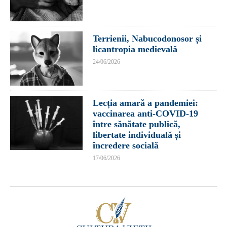
Terrienii, Nabucodonosor și
licantropia medievală
24/06/2026
Lecția amară a pandemiei:
vaccinarea anti-COVID-19
între sănătate publică,
libertate individuală și
încredere socială
17/06/2026