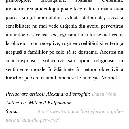
psihologice, propaganda, spălarea creierului,
îndoctrinarea și ideologia poate face natura umană să-și
piardă simțul normalului. „Odată deformată, aceasta
sensibilitate nu mai vede urâțenia din avort, pervertirea
uniunilor de același sex, egoismul actului sexual redus
la obiceiuri contraceptive, rușinea coabitării și suferința
nespusă a familiilor pe cale să se destrame. Acestea nu
sunt răspunsuri subiective sau opinii religioase, ci
sentimente morale înrădăcinate în natura obiectivă a
lururilor pe care neamul omenesc le numește Normal.“
Prelucrare articol: Alexandra Potroghir,
Darul Vieții
Autor: Dr. Mitchell Kalpakgian
Sursa:
http://www.truthandcharityforum.org/the-
normal-and-the-perverse/