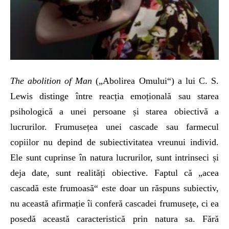
The abolition of Man
(„Abolirea Omului“) a lui C. S.
Lewis distinge între reacția emoțională sau starea
psihologică a unei persoane și starea obiectivă a
lucrurilor. Frumusețea unei cascade sau farmecul
copiilor nu depind de subiectivitatea vreunui individ.
Ele sunt cuprinse în natura lucrurilor, sunt intrinseci și
deja date, sunt realități obiective. Faptul că „acea
cascadă este frumoasă“ este doar un răspuns subiectiv,
nu această afirmație îi conferă cascadei frumusețe, ci ea
posedă această caracteristică prin natura sa. Fără