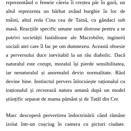
reprezentând o femeie căreia îi creștea păr în gură, un
altul reprezenta un bărbat având burghie în loc de
mâini, altul reda Cina cea de Taină, cu gândaci sub
masă. Reacțiile specific umane sunt distruse pentru a se
potrivi societății fastidioase ale Macrobilor, inginerii
sociali atei care îl fac pe om dumnezeu. Această obsesie
a perversului duce inevitabil la un rău diabolic. Dacă
naturalul este corupt, moralul își pierde sensibilitatea,
iar nenaturalul și anormalul devin normalitate. Răul
devine bine. Instinctul pervers înlocuiește raționalul cu
iraționalul și recreează natura umană după un model
științific separat de mama pământ și de Tatăl din Cer.
Marc descoperă pervertirea îndoctrinării când rămâne
izolat într-un coșciug în camera cu picturi ciudate.