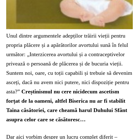
Unul dintre argumentele adepților trăirii vieții pentru
propria plăcere și a apărătorilor avortului sună în felul
următor: „Interzicerea avortului și a contraceptivelor
privează o persoană de plăcerea și de bucuria vieții.
Suntem noi, oare, cu toții capabili și trebuie să devenim
asceți, dacă nu avem nici putere, nici dispoziție pentru
asta?”
Creștinismul nu cere nicidecum ascetism
forțat de la oameni, altfel Biserica nu ar fi stabilit
Taina căsătoriei, care cheamă harul Duhului Sfânt
asupra celor care se căsătoresc…
Dar aici vorbim despre un lucru complet diferit –