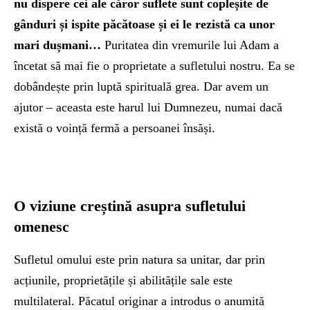
nu dispere cei ale căror suflete sunt copleșite de
gânduri și ispite păcătoase și ei le rezistă ca unor
mari dușmani…
Puritatea din vremurile lui Adam a
încetat să mai fie o proprietate a sufletului nostru. Ea se
dobândește prin luptă spirituală grea. Dar avem un
ajutor – aceasta este harul lui Dumnezeu, numai dacă
există o voință fermă a persoanei însăși.
O viziune creștină asupra sufletului
omenesc
Sufletul omului este prin natura sa unitar, dar prin
acțiunile, proprietățile și abilitățile sale este
multilateral. Păcatul originar a introdus o anumită