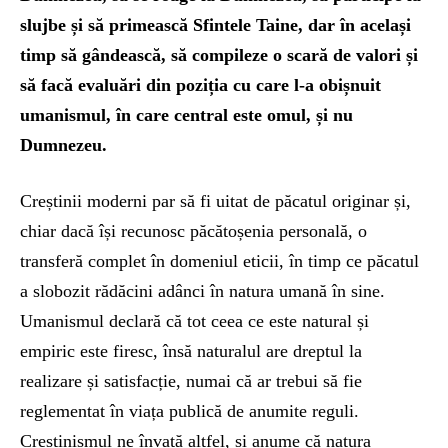
slujbe și să primească Sfintele Taine, dar în același
timp să gândească, să compileze o scară de valori și
să facă evaluări din poziția cu care l-a obișnuit
umanismul, în care central este omul, și nu
Dumnezeu.
Creștinii moderni par să fi uitat de păcatul originar și,
chiar dacă își recunosc păcătoșenia personală, o
transferă complet în domeniul eticii, în timp ce păcatul
a slobozit rădăcini adânci în natura umană în sine.
Umanismul declară că tot ceea ce este natural și
empiric este firesc, însă naturalul are dreptul la
realizare și satisfacție, numai că ar trebui să fie
reglementat în viața publică de anumite reguli.
Creștinismul ne învață altfel, și anume că natura