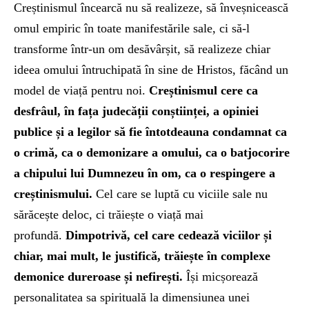
Creștinismul încearcă nu să realizeze, să înveșnicească
omul empiric în toate manifestările sale, ci să-l
transforme într-un om desăvârșit, să realizeze chiar
ideea omului întruchipată în sine de Hristos, făcând un
model de viață pentru noi.
Creștinismul cere ca
desfrâul, în fața judecății conștiinței, a opiniei
publice și a legilor să fie întotdeauna condamnat ca
o crimă, ca o demonizare a omului, ca o batjocorire
a chipului lui Dumnezeu în om, ca o respingere a
creștinismului.
Cel care se luptă cu viciile sale nu
sărăcește deloc, ci trăiește o viață mai
profundă.
Dimpotrivă, cel care cedează viciilor și
chiar, mai mult, le justifică, trăiește în complexe
demonice dureroase și nefirești.
Își micșorează
personalitatea sa spirituală la dimensiunea unei