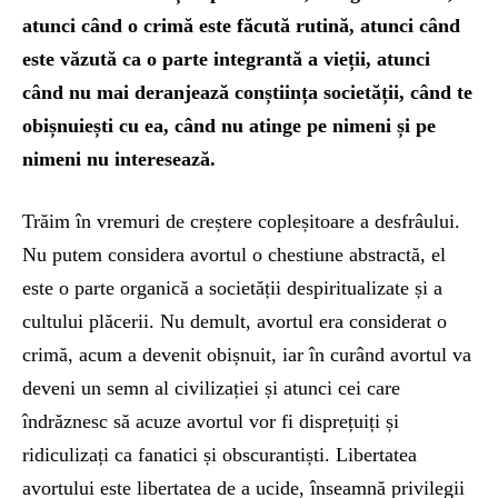
atunci când o crimă este făcută rutină, atunci când
este văzută ca o parte integrantă a vieții, atunci
când nu mai deranjează conștiința societății, când te
obișnuiești cu ea, când nu atinge pe nimeni și pe
nimeni nu interesează.
Trăim în vremuri de creștere copleșitoare a desfrâului.
Nu putem considera avortul o chestiune abstractă, el
este o parte organică a societății despiritualizate și a
cultului plăcerii. Nu demult, avortul era considerat o
crimă, acum a devenit obișnuit, iar în curând avortul va
deveni un semn al civilizației și atunci cei care
îndrăznesc să acuze avortul vor fi disprețuiți și
ridiculizați ca fanatici și obscurantiști. Libertatea
avortului este libertatea de a ucide, înseamnă privilegii