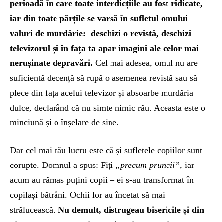
perioadă în care toate interdicțiile au fost ridicate,
iar din toate părțile se varsă în sufletul omului
valuri de murdărie: deschizi o revistă, deschizi
televizorul și în fața ta apar imagini ale celor mai
nerușinate depravări.
Cel mai adesea, omul nu are
suficientă decență să rupă o asemenea revistă sau să
plece din fața acelui televizor și absoarbe murdăria
dulce, declarând că nu simte nimic rău. Aceasta este o
minciună și o înșelare de sine.
Dar cel mai rău lucru este că și sufletele copiilor sunt
corupte. Domnul a spus: Fiți
„precum pruncii”
, iar
acum au rămas puțini copii – ei s-au transformat în
copilași bătrâni. Ochii lor au încetat să mai
strălucească.
Nu demult, distrugeau bisericile și din