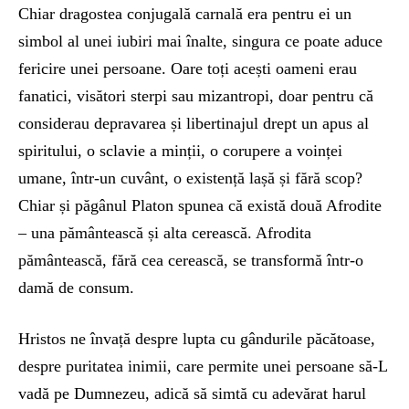
Chiar dragostea conjugală carnală era pentru ei un
simbol al unei iubiri mai înalte, singura ce poate aduce
fericire unei persoane. Oare toți acești oameni erau
fanatici, visători sterpi sau mizantropi, doar pentru că
considerau depravarea și libertinajul drept un apus al
spiritului, o sclavie a minții, o corupere a voinței
umane, într-un cuvânt, o existență lașă și fără scop?
Chiar și păgânul Platon spunea că există două Afrodite
– una pământească și alta cerească. Afrodita
pământească, fără cea cerească, se transformă într-o
damă de consum.
Hristos ne învață despre lupta cu gândurile păcătoase,
despre puritatea inimii, care permite unei persoane să-L
vadă pe Dumnezeu, adică să simtă cu adevărat harul