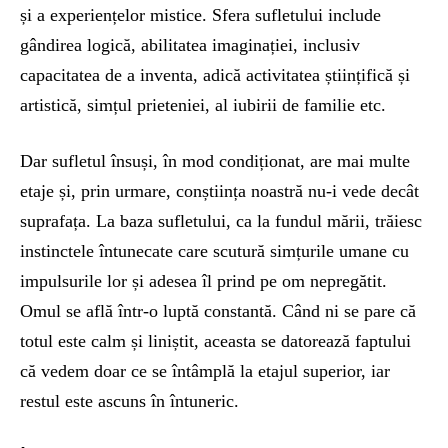
și a experiențelor mistice. Sfera sufletului include
gândirea logică, abilitatea imaginației, inclusiv
capacitatea de a inventa, adică activitatea științifică și
artistică, simțul prieteniei, al iubirii de familie etc.
Dar sufletul însuși, în mod condiționat, are mai multe
etaje și, prin urmare, conștiința noastră nu-i vede decât
suprafața. La baza sufletului, ca la fundul mării, trăiesc
instinctele întunecate care scutură simțurile umane cu
impulsurile lor și adesea îl prind pe om nepregătit.
Omul se află într-o luptă constantă. Când ni se pare că
totul este calm și liniștit, aceasta se datorează faptului
că vedem doar ce se întâmplă la etajul superior, iar
restul este ascuns în întuneric.