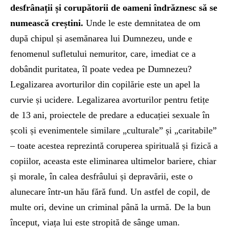
desfrânații și corupătorii de oameni îndrăznesc să se
numească creștini.
Unde le este demnitatea de om
după chipul și asemănarea lui Dumnezeu, unde e
fenomenul sufletului nemuritor, care, imediat ce a
dobândit puritatea, îl poate vedea pe Dumnezeu?
Legalizarea avorturilor din copilărie este un apel la
curvie și ucidere. Legalizarea avorturilor pentru fetițe
de 13 ani, proiectele de predare a educației sexuale în
școli și evenimentele similare „culturale” și „caritabile”
– toate acestea reprezintă coruperea spirituală și fizică a
copiilor, aceasta este eliminarea ultimelor bariere, chiar
și morale, în calea desfrâului și depravării, este o
alunecare într-un hău fără fund. Un astfel de copil, de
multe ori, devine un criminal până la urmă. De la bun
început, viața lui este stropită de sânge uman.