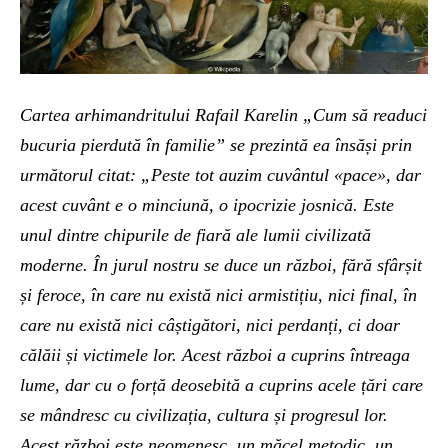
Cartea arhimandritului Rafail Karelin „Cum să readuci
bucuria pierdută în familie” se prezintă ea însăși prin
următorul citat: „Peste tot auzim cuvântul «pace», dar
acest cuvânt e o minciună, o ipocrizie josnică. Este
unul dintre chipurile de fiară ale lumii civilizată
moderne. În jurul nostru se duce un război, fără sfârșit
și feroce, în care nu există nici armistițiu, nici final, în
care nu există nici câștigători, nici perdanți, ci doar
călăii și victimele lor. Acest război a cuprins întreaga
lume, dar cu o forță deosebită a cuprins acele țări care
se mândresc cu civilizația, cultura și progresul lor.
Acest război este neomenesc, un măcel metodic, un