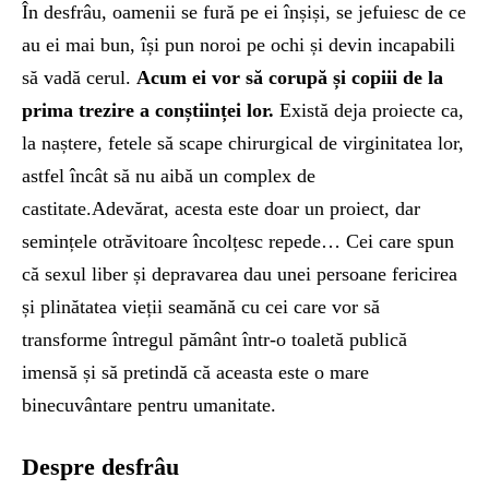
În desfrâu, oamenii se fură pe ei înșiși, se jefuiesc de ce
au ei mai bun, își pun noroi pe ochi și devin incapabili
să vadă cerul.
Acum ei vor să corupă și copiii de la
prima trezire a conștiinței lor.
Există deja proiecte ca,
la naștere, fetele să scape chirurgical de virginitatea lor,
astfel încât să nu aibă un complex de
castitate.Adevărat, acesta este doar un proiect, dar
semințele otrăvitoare încolțesc repede… Cei care spun
că sexul liber și depravarea dau unei persoane fericirea
și plinătatea vieții seamănă cu cei care vor să
transforme întregul pământ într-o toaletă publică
imensă și să pretindă că aceasta este o mare
binecuvântare pentru umanitate.
Despre desfrâu