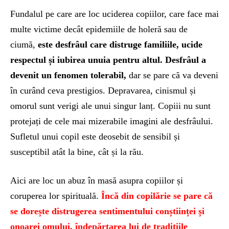
Fundalul pe care are loc uciderea copiilor, care face mai
multe victime decât epidemiile de holeră sau de
ciumă,
este desfrâul care distruge familiile, ucide
respectul și iubirea unuia pentru altul. Desfrâul a
devenit un fenomen tolerabil,
dar se pare că va deveni
în curând ceva prestigios. Depravarea, cinismul și
omorul sunt verigi ale unui singur lanț. Copiii nu sunt
protejați de cele mai mizerabile imagini ale desfrâului.
Sufletul unui copil este deosebit de sensibil și
susceptibil atât la bine, cât și la rău.
Aici are loc un abuz în masă asupra copiilor și
coruperea lor spirituală.
Încă din copilărie se pare că
se dorește distrugerea sentimentului conștiinței și
onoarei omului, îndepărtarea lui de tradițiile