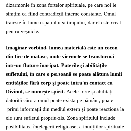
dizarmonie în zona forțelor spirituale, pe care noi le
simțim ca fiind contradicții interne constante. Omul
trăiește în lumea spațiului și timpului, dar el este creat
pentru veșnicie.
Imaginar vorbind, lumea materială este un cocon
din fire de mătase, unde viermele se transformă
într-un fluture înaripat. Puterile și abilitățile
sufletului, în care o persoană se poate alătura lumii
entităților fără corp și poate intra în contact cu
Divinul, se numește spirit.
Acele forțe și abilități
datorită cărora omul poate exista pe pământ, poate
primi informații din mediul extern și poate reacționa la
ele sunt sufletul propriu-zis. Zona spiritului include
posibilitatea înțelegerii religioase, a intuițiilor spirituale