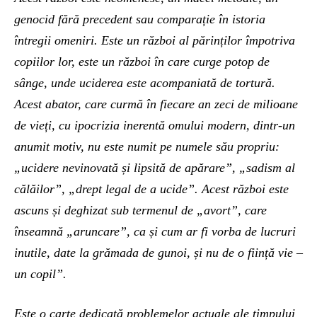
genocid fără precedent sau comparație în istoria
întregii omeniri. Este un război al părinților împotriva
copiilor lor, este un război în care curge potop de
sânge, unde uciderea este acompaniată de tortură.
Acest abator, care curmă în fiecare an zeci de milioane
de vieți, cu ipocrizia inerentă omului modern, dintr-un
anumit motiv, nu este numit pe numele său propriu:
„ucidere nevinovată și lipsită de apărare”, „sadism al
călăilor”, „drept legal de a ucide”. Acest război este
ascuns și deghizat sub termenul de „avort”, care
înseamnă „aruncare”, ca și cum ar fi vorba de lucruri
inutile, date la grămada de gunoi, și nu de o ființă vie –
un copil”.
Este o carte dedicată problemelor actuale ale timpului