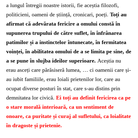
a lungul întregii noastre istorii, fie aceștia filozofi,
politicieni, oameni de știință, cronicari, poeți.
Toți au
afirmat că adevărata fericire a omului constă în
supunerea trupului de către suflet, în înfrânarea
patimilor și a instinctelor întunecate, în fermitatea
voinței, în abilitatea omului de a se limita pe sine, de
a se pune în slujba ideilor superioare.
Aceștia nu
erau asceți care părăsiseră lumea, … ci oamenii care și-
au iubit familiile, erau loiali prietenilor lor, care au
ocupat diverse posturi în stat, care s-au distins prin
demnitatea lor civică.
Ei toți au definit fericirea ca pe
o stare morală interioară, ca un sentiment de
onoare, ca puritate și curaj al sufletului, ca loialitate
în dragoste și prietenie.