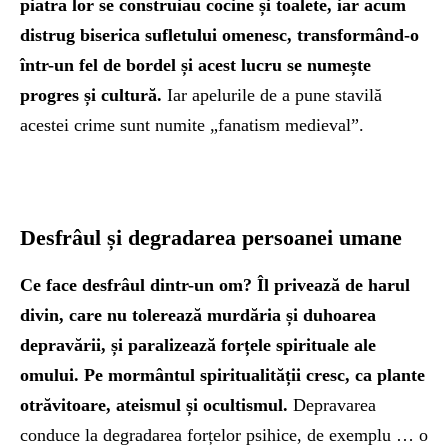
piatra lor se construiau cocine și toalete, iar acum
distrug biserica sufletului omenesc, transformând-o
într-un fel de bordel și acest lucru se numește
progres și cultură.
Iar apelurile de a pune stavilă
acestei crime sunt numite „fanatism medieval”.
Desfrâul și degradarea persoanei umane
Ce face desfrâul dintr-un om? Îl privează de harul
divin, care nu tolerează murdăria și duhoarea
depravării, și paralizează forțele spirituale ale
omului. Pe mormântul spiritualității cresc, ca plante
otrăvitoare, ateismul și ocultismul.
Depravarea
conduce la degradarea forțelor psihice, de exemplu … o