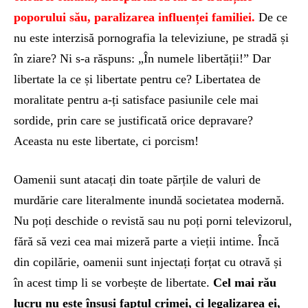
poporului său, paralizarea influenței familiei.
De ce
nu este interzisă pornografia la televiziune, pe stradă și
în ziare? Ni s-a răspuns: „În numele libertății!” Dar
libertate la ce și libertate pentru ce? Libertatea de
moralitate pentru a-ți satisface pasiunile cele mai
sordide, prin care se justificată orice depravare?
Aceasta nu este libertate, ci porcism!
Oamenii sunt atacați din toate părțile de valuri de
murdărie care literalmente inundă societatea modernă.
Nu poți deschide o revistă sau nu poți porni televizorul,
fără să vezi cea mai mizeră parte a vieții intime. Încă
din copilărie, oamenii sunt injectați forțat cu otravă și
în acest timp li se vorbește de libertate.
Cel mai rău
lucru nu este însuși faptul crimei, ci legalizarea ei,