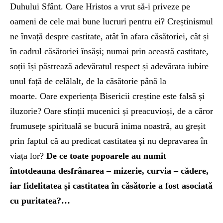
Duhului Sfânt. Oare Hristos a vrut să-i priveze pe
oameni de cele mai bune lucruri pentru ei? Creștinismul
ne învață despre castitate, atât în ​​afara căsătoriei, cât și
în cadrul căsătoriei însăși; numai prin această castitate,
soții își păstrează adevăratul respect și adevărata iubire
unul față de celălalt, de la căsătorie până la
moarte. Oare experiența Bisericii creștine este falsă și
iluzorie? Oare sfinții mucenici și preacuvioși, de a căror
frumusețe spirituală se bucură inima noastră, au greșit
prin faptul că au predicat castitatea și nu depravarea în
viața lor?
De ce toate popoarele au numit
întotdeauna desfrânarea – mizerie, curvia – cădere,
iar fidelitatea și castitatea în căsătorie a fost asociată
cu puritatea?…