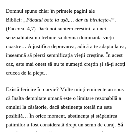
Domnul spune chiar în primele pagini ale
Bibliei:
„Păcatul bate la ușă,… dar tu biruiește-l”
.
(Facerea, 4,7) Dacă noi suntem creștini, atunci
senzualitatea nu trebuie să devină dominanta vieții
noastre… A justifica depravarea, adică a te adapta la ea,
înseamnă să pierzi semnificația vieții creștine. În acest
caz, este mai onest să nu te numești creștin și să-ți scoți
crucea de la piept…
Există fericire în curvie? Multe minți eminente au spus
că înalta demnitate umană este o limitare rezonabilă a
omului la căsătorie, dacă abstinența totală nu este
posibilă… În orice moment, abstinența și stăpânirea
patimilor a fost considerată drept un semn de curaj.
Să