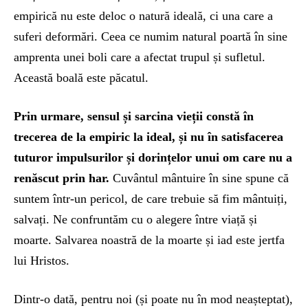
empirică nu este deloc o natură ideală, ci una care a
suferi deformări. Ceea ce numim natural poartă în sine
amprenta unei boli care a afectat trupul și sufletul.
Această boală este păcatul.
Prin urmare, sensul și sarcina vieții constă în
trecerea de la empiric la ideal, și nu în satisfacerea
tuturor impulsurilor și dorințelor unui om care nu a
renăscut prin har.
Cuvântul mântuire în sine spune că
suntem într-un pericol, de care trebuie să fim mântuiți,
salvați. Ne confruntăm cu o alegere între viață și
moarte. Salvarea noastră de la moarte și iad este jertfa
lui Hristos.
Dintr-o dată, pentru noi (și poate nu în mod neașteptat),