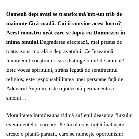
Oamenii depravați se transformă într-un trib de
maimuțe fără coadă. Cui îi convine acest lucru?
Acest monstru urât care se luptă cu Dumnezeu în
inima omului.
Degradarea afectează, mai presus de
toate, zona morală a depravatului. Ce înseamnă
fenomenul conștiinței care distinge omul de animal?
Este vocea spiritului, strâns legată de sentimentul
religios; este responsabilitatea unei persoane față de
Adevărul Suprem; este o judecată permanentă a
sinelui…
Moralitatea întotdeauna ridică sufletul deasupra fluxului
evenimentelor curente. Pe locul conștiinței înăbușite
crește o plantă-parazit, care se numește oportunism: