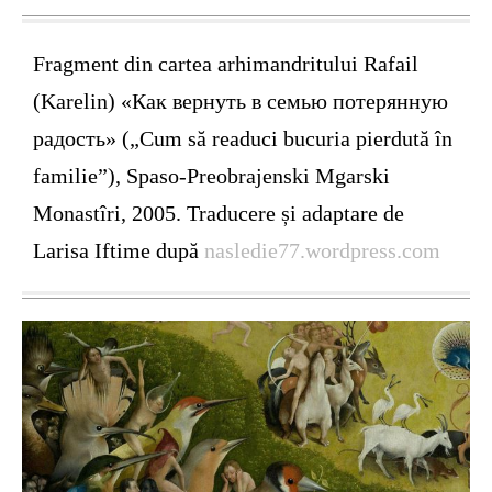
Fragment din cartea arhimandritului Rafail
(Karelin) «Как вернуть в семью потерянную
радость» („Cum să readuci bucuria pierdută în
familie”), Spaso-Preobrajenski Mgarski
Monastîri, 2005. Traducere și adaptare de
Larisa Iftime după
nasledie77.wordpress.com