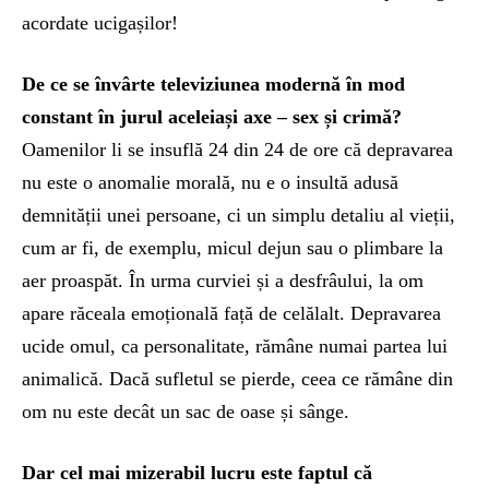
acordate ucigașilor!
De ce se învârte televiziunea modernă în mod
constant în jurul aceleiași axe – sex și crimă?
Oamenilor li se insuflă 24 din 24 de ore că depravarea
nu este o anomalie morală, nu e o insultă adusă
demnității unei persoane, ci un simplu detaliu al vieții,
cum ar fi, de exemplu, micul dejun sau o plimbare la
aer proaspăt. În urma curviei și a desfrâului, la om
apare răceala emoțională față de celălalt. Depravarea
ucide omul, ca personalitate, rămâne numai partea lui
animalică. Dacă sufletul se pierde, ceea ce rămâne din
om nu este decât un sac de oase și sânge.
Dar cel mai mizerabil lucru este faptul că