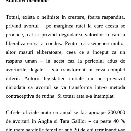
Statistici incomode
Totusi, exista o neliniste in crestere, foarte raspandita,
privind avortul – pe marginea ratei la care acesta se
produce, cat si privind degradarea valorilor la care a
liberalizarea sa a condus. Pentru ca asemenea multor
altor masuri eliberatoare, ceea ce a inceput ca un
raspuns uman – in acest caz la pericolul adus de
avorturile ilegale – s-a transformat in ceva complet
diferit. Autorii legislatiei initiale nu au prevazut
niciodata ca avortul se va transforma intr-o metoda
contraceptiva de rutina. Si totusi asta s-a intamplat.
Cifrele oficiale arata ca anual se fac aproape 200.000
de avorturi in Anglia si Tara Galilor – cu peste 40 %
din toate sarcinile femeilor sub 20 de ani terminandu-se