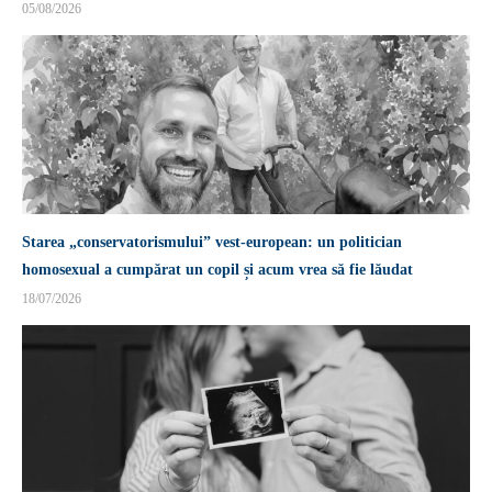
05/08/2026
Starea „conservatorismului” vest-european: un politician
homosexual a cumpărat un copil și acum vrea să fie lăudat
18/07/2026