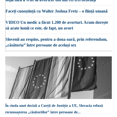
Faceți cunoștință cu Walter Joshua Fretz – o ființă umană
VIDEO Un medic a făcut 1.200 de avorturi. Acum dorește
să arate lumii ce este, de fapt, un avort
Slovenii au respins, pentru a doua oară, prin referendum,
„căsătoria” între persoane de același sex
În ciuda unei decizii a Curții de Justiție a UE, Slovacia refuză
recunoașterea „căsătoriilor” între persoane de...