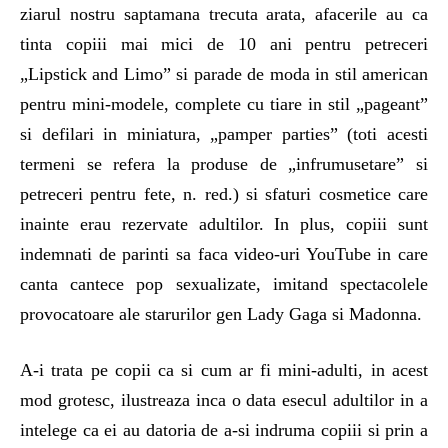
ziarul nostru saptamana trecuta arata, afacerile au ca
tinta copiii mai mici de 10 ani pentru petreceri
„Lipstick and Limo” si parade de moda in stil american
pentru mini-modele, complete cu tiare in stil „pageant”
si defilari in miniatura, „pamper parties” (toti acesti
termeni se refera la produse de „infrumusetare” si
petreceri pentru fete, n. red.) si sfaturi cosmetice care
inainte erau rezervate adultilor. In plus, copiii sunt
indemnati de parinti sa faca video-uri YouTube in care
canta cantece pop sexualizate, imitand spectacolele
provocatoare ale starurilor gen Lady Gaga si Madonna.
A-i trata pe copii ca si cum ar fi mini-adulti, in acest
mod grotesc, ilustreaza inca o data esecul adultilor in a
intelege ca ei au datoria de a-si indruma copiii si prin a