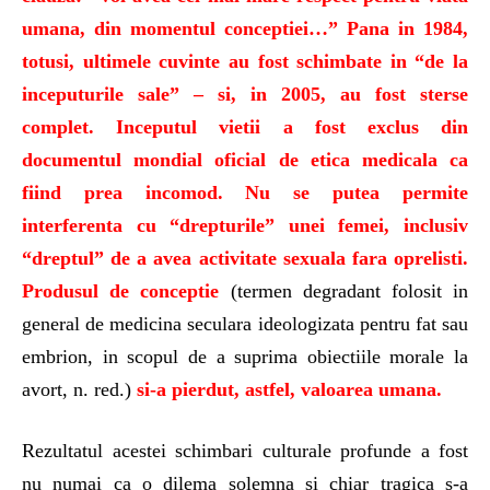
umana, din momentul conceptiei…” Pana in 1984,
totusi, ultimele cuvinte au fost schimbate in “de la
inceputurile sale” – si, in 2005, au fost sterse
complet. Inceputul vietii a fost exclus din
documentul mondial oficial de etica medicala ca
fiind prea incomod. Nu se putea permite
interferenta cu “drepturile” unei femei, inclusiv
“dreptul” de a avea activitate sexuala fara oprelisti.
Produsul de conceptie
(termen degradant folosit in
general de medicina seculara ideologizata pentru fat sau
embrion, in scopul de a suprima obiectiile morale la
avort, n. red.)
si-a pierdut, astfel, valoarea umana.
Rezultatul acestei schimbari culturale profunde a fost
nu numai ca o dilema solemna si chiar tragica s-a