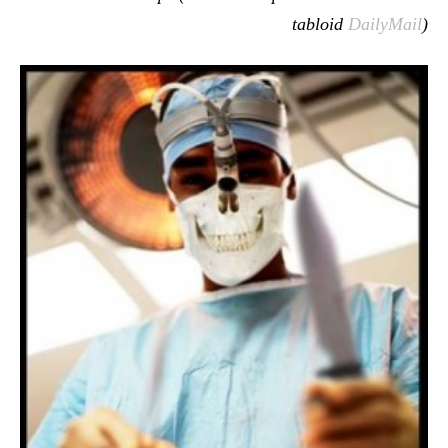
tabloid
DailyMail
)