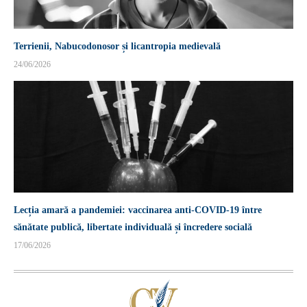
Terrienii, Nabucodonosor și licantropia medievală
24/06/2026
Lecția amară a pandemiei: vaccinarea anti-COVID-19 între
sănătate publică, libertate individuală și încredere socială
17/06/2026