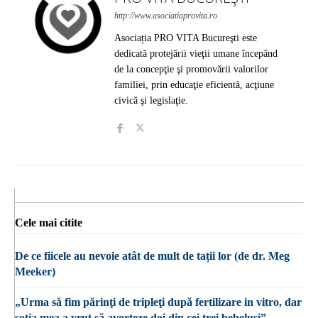
http://www.asociatiaprovita.ro
Asociația PRO VITA Bucureşti este
dedicată protejării vieţii umane începând
de la concepţie şi promovării valorilor
familiei, prin educaţie eficientă, acţiune
civică şi legislaţie.
Cele mai citite
De ce fiicele au nevoie atât de mult de tații lor (de dr. Meg
Meeker)
„Urma să fim părinţi de tripleţi după fertilizare in vitro, dar
soţia mea a vrut să avorteze doi din cei trei bebeluşi”