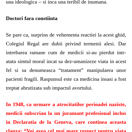
una ideologica – si inca una teribil de inumana.
Doctori fara constiinta
Se pare ca, surprins de vehementa reactiei la acest ghid,
Colegiul Regal are dubii privind termenii alesi. Dar
intrebarea ramane cum de medicii si-au pierdut intr-
atata simtul moral incat sa dez-umanizeze viata in acest
fel si sa denumeasca “tratament” manipularea unor
pacienti fragili. Raspunsul este ca medicina insasi a fost
treptat abrutizata sub impactul avortului.
In 1948, ca urmare a atrocitatilor perioadei naziste,
medicii subscriau la un juramant profesional inclus
in Declaratia de la Geneva, care continea aceasta
clauza: “Voi avea cel mai mare respect pentru viata