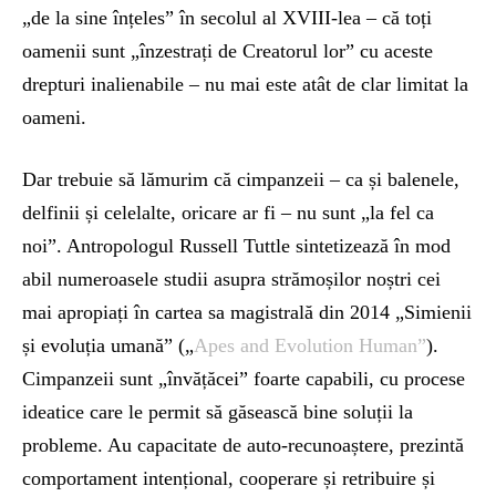
„de la sine înțeles” în secolul al XVIII-lea – că toți
oamenii sunt „înzestrați de Creatorul lor” cu aceste
drepturi inalienabile – nu mai este atât de clar limitat la
oameni.
Dar trebuie să lămurim că cimpanzeii – ca și balenele,
delfinii și celelalte, oricare ar fi – nu sunt „la fel ca
noi”. Antropologul Russell Tuttle sintetizează în mod
abil numeroasele studii asupra strămoșilor noștri cei
mai apropiați în cartea sa magistrală din 2014 „Simienii
și evoluția umană” („
Apes and Evolution Human”
).
Cimpanzeii sunt „învățăcei” foarte capabili, cu procese
ideatice care le permit să găsească bine soluții la
probleme. Au capacitate de auto-recunoaștere, prezintă
comportament intențional, cooperare și retribuire și