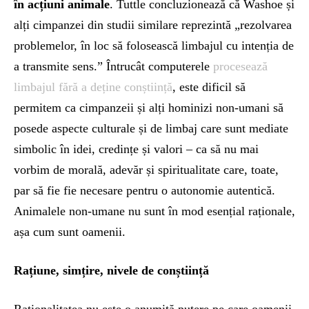
în acțiuni animale
. Tuttle concluzionează că Washoe și
alți cimpanzei din studii similare reprezintă „rezolvarea
problemelor, în loc să folosească limbajul cu intenția de
a transmite sens.” Întrucât computerele
procesează
limbajul fără a deține conștiință
, este dificil să
permitem ca cimpanzeii și alți hominizi non-umani să
posede aspecte culturale și de limbaj care sunt mediate
simbolic în idei, credințe și valori – ca să nu mai
vorbim de morală, adevăr și spiritualitate care, toate,
par să fie fie necesare pentru o autonomie autentică.
Animalele non-umane nu sunt în mod esențial raționale,
așa cum sunt oamenii.
Rațiune, simțire, nivele de conștiință