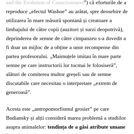
and the Evolution of Consciousness
”) că eforturile de a
reproduce „efectul Washoe” au arătat, spre deosebire de
utilizarea în mare măsură spontană și creatoare a
limbajului de către copii (auzitori și surzi deopotrivă),
deprinderea de semne de către cimpanzeu s-a dovedit a
fi doar un mijloc de a obține a unor recompense din
partea profesorului. „Maimuțele imitau în mare parte
semne pe care instructorii lor tocmai le folosiseră”,
alături de comiterea multor greșeli sau de semne
discutabile care necesitau o interpretare „extrem de
generoasă”.
Acesta este „antropomorfismul grosier” pe care
Budiansky și alții consideră marea problemă a studiilor
asupra animalelor:
tendința de a găsi atribute umane