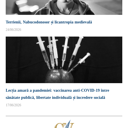
Terrienii, Nabucodonosor și licantropia medievală
24/06/2026
Lecția amară a pandemiei: vaccinarea anti-COVID-19 între
sănătate publică, libertate individuală și încredere socială
17/06/2026