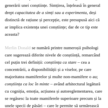
generării unei conștiințe. Simțirea, înțeleasă în general
drept
capacitatea de a simți sau a experimenta
, deși
distinctă de rațiune și percepție, este presupusă aici că
ar implica existența unei conștiințe; dar de ce tip este
aceasta?
Merlin Donald
se numără printre numeroșii psihologi
care sugerează diferite nivele de conștiință, remarcând
cel puțin trei definiții:
conștiința ca stare
– cea a
concentrării, a disponibilității și a viselor, pe care
majoritatea mamiferelor și multe non-mamifere o au;
conștiința ca loc în minte
– având arhitectural legătură
cu cogniția, emoția, acțiunea și autoreglementarea, care
se regăsesc la toate mamiferele superioare precum și la
unele specii de păsări – care le permite să urmărească