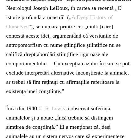
Neurologul Joseph LeDoux, în cartea sa recentă „O
istorie profundă a noastră” („
A Deep History of
Ourselves
”), se numără printre cei „mulți [care]
contestă aceste idei, argumentând că versiunile de
antropomorfism cu nume științifice științifice nu se
califică drept abordări științifice riguroase ale
comportamentului… Cu excepția cazului în care se pot
exclude interpretări alternative inconștiente la animale,
ar trebui să fim reținuți cu afirmațiile referitoare la
existența unei conștiințe.”
Încă din 1940
C. S. Lewis
a observat suferința
animalelor și a notat: „încă trebuie să distingem
simțirea de conștiință.” El a menționat că, deși
animalele au un sistem nervos care să experimenteze