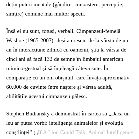
dețin puteri mentale (gândire, cunoaștere, percepție,
simțire) comune mai multor specii.
Însă ei nu sunt, totuși, verbali. Cimpanzeul-femelă
Washoe (1965-2007), deși a crescut de la vârsta de un
an în interacțiune zilnică cu oamenii, știa la vârsta de
cinci ani să facă 132 de semne în limbajul american
mimico-gestual și să înțeleagă câteva sute. În
comparație cu un om obișnuit, care învață aproximativ
60.000 de cuvinte între naștere și vârsta adultă,
abilitățile acestui cimpanzeu pălesc.
Stephen Budiansky a demonstrat în cartea sa „Dacă un
leu ar putea vorbi: inteligența animalelor și evoluția
conștiinței” („
If A Lion Could Talk: Animal Intelligence