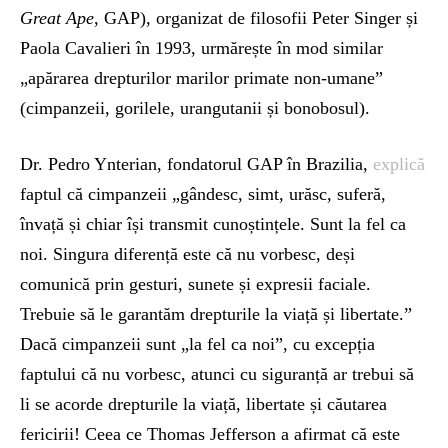
Great Ape
, GAP), organizat de filosofii Peter Singer și
Paola Cavalieri în 1993, urmărește în mod similar
„apărarea drepturilor marilor primate non-umane”
(cimpanzeii, gorilele, urangutanii și bonobosul).
Dr. Pedro Ynterian, fondatorul GAP în Brazilia,
explică
faptul că cimpanzeii „gândesc, simt, urăsc, suferă,
învață și chiar își transmit cunoștințele. Sunt la fel ca
noi. Singura diferență este că nu vorbesc, deși
comunică prin gesturi, sunete și expresii faciale.
Trebuie să le garantăm drepturile la viață și libertate.”
Dacă cimpanzeii sunt „la fel ca noi”, cu excepția
faptului că nu vorbesc, atunci cu siguranță ar trebui să
li se acorde drepturile la viață, libertate și căutarea
fericirii! Ceea ce Thomas Jefferson a afirmat că este