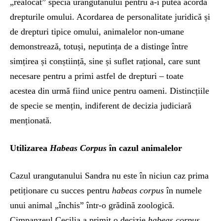
„realocat” specia urangutanului pentru a-i putea acorda
drepturile omului. Acordarea de personalitate juridică și
de drepturi tipice omului, animalelor non-umane
demonstrează, totuși, neputința de a distinge între
simțirea și conștiință, sine și suflet rațional, care sunt
necesare pentru a primi astfel de drepturi – toate
acestea din urmă fiind unice pentru oameni. Distincțiile
de specie se mențin, indiferent de decizia judiciară
menționată.
Utilizarea
Habeas Corpus
în cazul animalelor
Cazul urangutanului Sandra nu este în niciun caz prima
petiționare cu succes pentru
habeas corpus
în numele
unui animal „închis” într-o grădină zoologică.
Cimpanzeul Cecilia a primit o decizie
habeas corpus