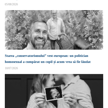
05/08/2026
Starea „conservatorismului” vest-european: un politician
homosexual a cumpărat un copil și acum vrea să fie lăudat
18/07/2026