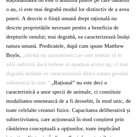
Raționalitatea nu este o anumită putere pe care oamenii
o au, ci este mai degrabă modul lor distinctiv de a avea
puteri. A descrie o ființă umană drept rațională nu
descrie proprietățile necesare pentru a beneficia de
drepturile omului; mai degrabă, ea caracterizează însăși
natura umană. Predicatele, după cum spune Matthew
Boyle,
„afirmă nu caracteristici pe care trebuie să le
aibă indivizii dacă trebuie să aparțină acelui tip, ci mai
degrabă atribute ce caracterizează direct natura genului
substanțial în sine.”
„Rațional” nu este deci o
caracteristică a unor specii de animale, ci constituie
modalitatea omenească de a fi deosebit, în mod unic, de
toate celelalte creaturi fizice. Capacitatea deliberativă și
subiectivitatea, care acționează în mod conștient prin
cântărirea conceptuală a opțiunilor, toate implicând