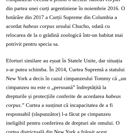
din partea unei curți argentiniene în noiembrie 2016. O
hotărâre din 2017 a Curții Supreme din Columbia a
acordat
habeas corpus
ursului Chucho, odată cu
relocarea de la o grădină zoologică într-un habitat mai
potrivit pentru specia sa.
Eforturi similare au eșuat în Statele Unite, dar situația
s-ar putea schimba. În 2014, Curtea Supremă a statului
New York a decis în cazul cimpanzeului Tommy că „un
cimpanzeu nu este o „persoană” îndreptățită la
drepturile și protecțiile conferite de acordarea
habeas
corpus
.” Curtea a susținut că incapacitatea de a fi
responsabil (răspunzător) l-a făcut pe cimpanzeu
ineligibil pentru conferirea de drepturi ale omului. O
curtea districtuală din New York a folosit acest