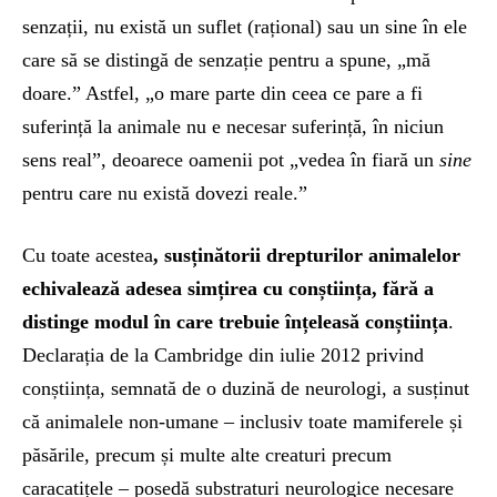
senzații, nu există un suflet (rațional) sau un sine în ele
care să se distingă de senzație pentru a spune, „mă
doare.” Astfel, „o mare parte din ceea ce pare a fi
suferință la animale nu e necesar suferință, în niciun
sens real”, deoarece oamenii pot „vedea în fiară un
sine
pentru care nu există dovezi reale.”
Cu toate acestea
, susținătorii drepturilor animalelor
echivalează adesea simțirea cu conștiința, fără a
distinge modul în care trebuie înțeleasă conștiința
.
Declarația de la Cambridge din iulie 2012 privind
conștiința, semnată de o duzină de neurologi, a susținut
că animalele non-umane – inclusiv toate mamiferele și
păsările, precum și multe alte creaturi precum
caracatițele – posedă substraturi neurologice necesare