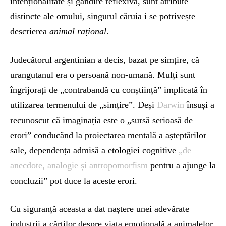
intenționalitate și gândire reflexivă, sunt atribute
distincte ale omului, singurul căruia i se potrivește
descrierea
animal rațional
.
Judecătorul argentinian a decis, bazat pe simțire, că
urangutanul era o persoană non-umană. Mulți sunt
îngrijorați de „contrabandă cu conștiință” implicată în
utilizarea termenului de „simțire”. Deși
Darwin
însuși a
recunoscut că imaginația este o „sursă serioasă de
erori” conducând la proiectarea mentală a așteptărilor
sale, dependența admisă a etologiei cognitive
„de
anecdote, analogie și antropomorfism
pentru a ajunge la
concluzii” pot duce la aceste erori.
Cu siguranță aceasta a dat naștere unei adevărate
industrii a cărților despre viața emoțională a animalelor.