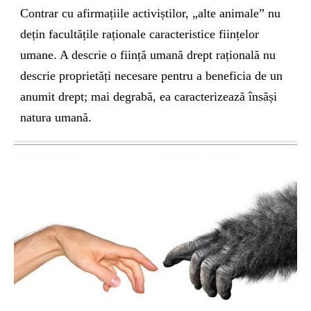
Contrar cu afirmațiile activiștilor, „alte animale” nu
dețin facultățile raționale caracteristice ființelor
umane. A descrie o ființă umană drept rațională nu
descrie proprietăți necesare pentru a beneficia de un
anumit drept; mai degrabă, ea caracterizează însăși
natura umană.