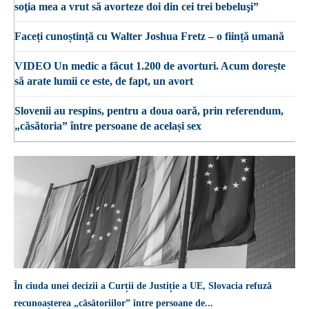
soţia mea a vrut să avorteze doi din cei trei bebeluşi”
Faceți cunoștință cu Walter Joshua Fretz – o ființă umană
VIDEO Un medic a făcut 1.200 de avorturi. Acum dorește
să arate lumii ce este, de fapt, un avort
Slovenii au respins, pentru a doua oară, prin referendum,
„căsătoria” între persoane de același sex
În ciuda unei decizii a Curții de Justiție a UE, Slovacia refuză
recunoașterea „căsătoriilor” între persoane de...