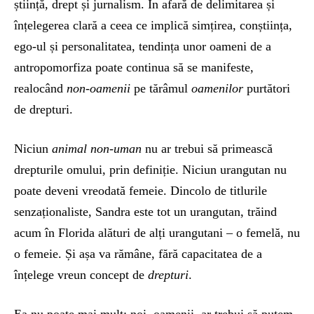
știință, drept și jurnalism. În afară de delimitarea și
înțelegerea clară a ceea ce implică simțirea, conștiința,
ego-ul și personalitatea, tendința unor oameni de a
antropomorfiza poate continua să se manifeste,
realocând
non-oamenii
pe tărâmul
oamenilor
purtători
de drepturi.
Niciun
animal non-uman
nu ar trebui să primească
drepturile omului, prin definiție. Niciun urangutan nu
poate deveni vreodată femeie. Dincolo de titlurile
senzaționaliste, Sandra este tot un urangutan, trăind
acum în Florida alături de alți urangutani – o femelă, nu
o femeie. Și așa va rămâne, fără capacitatea de a
înțelege vreun concept de
drepturi
.