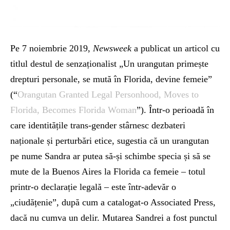
Pe 7 noiembrie 2019,
Newsweek
a publicat un articol cu
titlul destul de senzaționalist „Un urangutan primește
drepturi personale, se mută în Florida, devine femeie”
(“
Orangutan Granted Legal Personhood, Moves to
Florida, Becomes Florida Woman
”). Într-o perioadă în
care identitățile trans-gender stârnesc dezbateri
naționale și perturbări etice, sugestia că un urangutan
pe nume Sandra ar putea să-și schimbe specia și să se
mute de la Buenos Aires la Florida ca femeie – totul
printr-o declarație legală – este într-adevăr o
„ciudățenie”, după cum a catalogat-o Associated Press,
dacă nu cumva un delir. Mutarea Sandrei a fost punctul