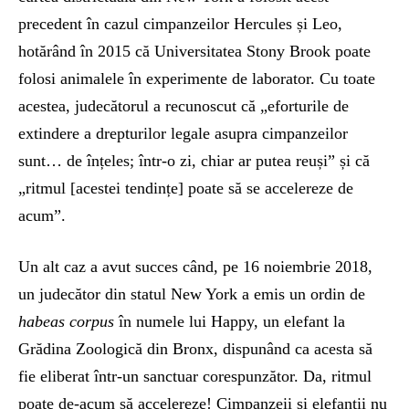
precedent în cazul cimpanzeilor Hercules și Leo,
hotărând în 2015 că Universitatea Stony Brook poate
folosi animalele în experimente de laborator. Cu toate
acestea, judecătorul a recunoscut că „eforturile de
extindere a drepturilor legale asupra cimpanzeilor
sunt… de înțeles; într-o zi, chiar ar putea reuși” și că
„ritmul [acestei tendințe] poate să se accelereze de
acum”.
Un alt caz a avut succes când, pe 16 noiembrie 2018,
un judecător din statul New York a emis un ordin de
habeas corpus
în numele lui Happy, un elefant la
Grădina Zoologică din Bronx, dispunând ca acesta să
fie eliberat într-un sanctuar corespunzător. Da, ritmul
poate de-acum să accelereze! Cimpanzeii și elefanții nu