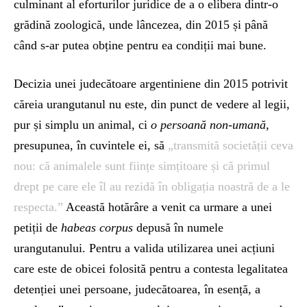
culminant al eforturilor juridice de a o elibera dintr-o
grădină zoologică, unde lâncezea, din 2015 și până
când s-ar putea obține pentru ea condiții mai bune.
Decizia unei judecătoare argentiniene din 2015 potrivit
căreia urangutanul nu este, din punct de vedere al legii,
pur și simplu un animal, ci
o persoană non-umană
,
presupunea, în cuvintele ei, să
„transmită societății ceva
nou: că animalele sunt ființe simțitoare și că primul
drept pe care ele îl au rezidă în obligația noastră de a le
respecta.”
Această hotărâre a venit ca urmare a unei
petiții de
habeas corpus
depusă în numele
urangutanului. Pentru a valida utilizarea unei acțiuni
care este de obicei folosită pentru a contesta legalitatea
detenției unei persoane, judecătoarea, în esență, a