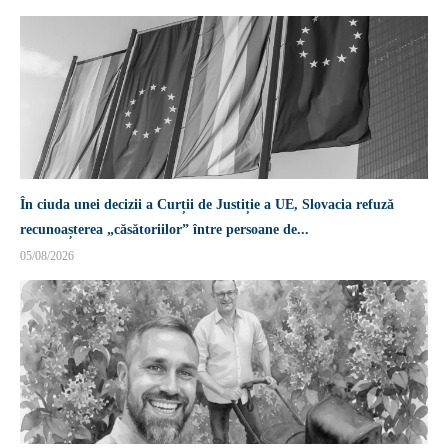
În ciuda unei decizii a Curții de Justiție a UE, Slovacia refuză
recunoașterea „căsătoriilor” între persoane de...
05/08/2026