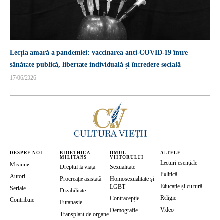
Lecția amară a pandemiei: vaccinarea anti-COVID-19 între
sănătate publică, libertate individuală și încredere socială
17/06/2026
DESPRE NOI
BIOETHICA
OMUL
ALTELE
MILITANS
VIITORULUI
Lecturi esențiale
Misiune
Dreptul la viață
Sexualitate
Politică
Autori
Procreație asistată
Homosexualitate și
Educație și cultură
LGBT
Seriale
Dizabilitate
Religie
Contracepție
Contribuie
Eutanasie
Video
Demografie
Transplant de organe