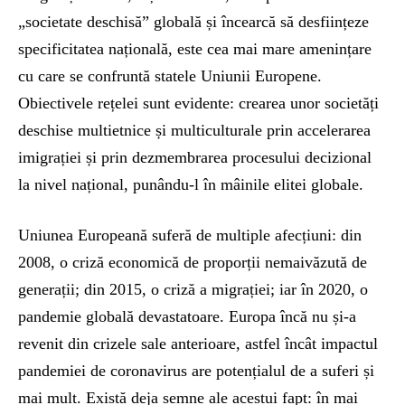
„societate deschisă” globală și încearcă să desființeze
specificitatea națională, este cea mai mare amenințare
cu care se confruntă statele Uniunii Europene.
Obiectivele rețelei sunt evidente: crearea unor societăți
deschise multietnice și multiculturale prin accelerarea
imigrației și prin dezmembrarea procesului decizional
la nivel național, punându-l în mâinile elitei globale.
Uniunea Europeană suferă de multiple afecțiuni: din
2008, o criză economică de proporții nemaivăzută de
generații; din 2015, o criză a migrației; iar în 2020, o
pandemie globală devastatoare. Europa încă nu și-a
revenit din crizele sale anterioare, astfel încât impactul
pandemiei de coronavirus are potențialul de a suferi și
mai mult. Există deja semne ale acestui fapt: în mai