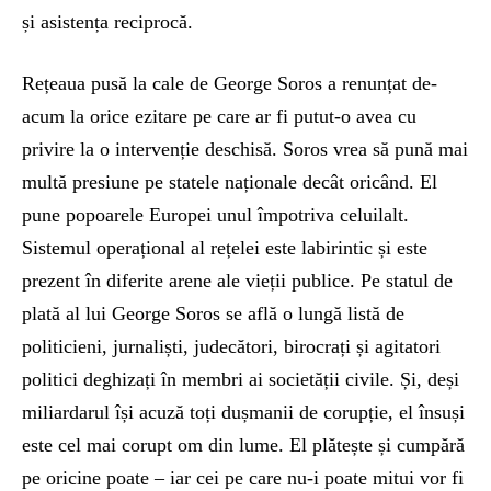
și asistența reciprocă.
Rețeaua pusă la cale de George Soros a renunțat de-
acum la orice ezitare pe care ar fi putut-o avea cu
privire la o intervenție deschisă. Soros vrea să pună mai
multă presiune pe statele naționale decât oricând. El
pune popoarele Europei unul împotriva celuilalt.
Sistemul operațional al rețelei este labirintic și este
prezent în diferite arene ale vieții publice. Pe statul de
plată al lui George Soros se află o lungă listă de
politicieni, jurnaliști, judecători, birocrați și agitatori
politici deghizați în membri ai societății civile. Și, deși
miliardarul își acuză toți dușmanii de corupție, el însuși
este cel mai corupt om din lume. El plătește și cumpără
pe oricine poate – iar cei pe care nu-i poate mitui vor fi