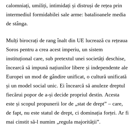
calomniați, umiliți, intimidați și distruși de rețea prin
intermediul formidabilei sale arme: batalioanele media
de stânga.
Mulți birocrați de rang înalt din UE lucrează cu rețeaua
Soros pentru a crea acest imperiu, un sistem
instituțional care, sub pretextul unei societăți deschise,
încearcă să impună națiunilor libere și independente ale
Europei un mod de gândire unificat, o cultură unificată
și un model social unic. Ei încearcă să anuleze dreptul
fiecărui popor de a-și decide propriul destin. Acesta
este și scopul propunerii lor de „stat de drept” – care,
de fapt, nu este statul de drept, ci dominația forței. Ar fi
mai cinstit să-l numim „regula majorității”.