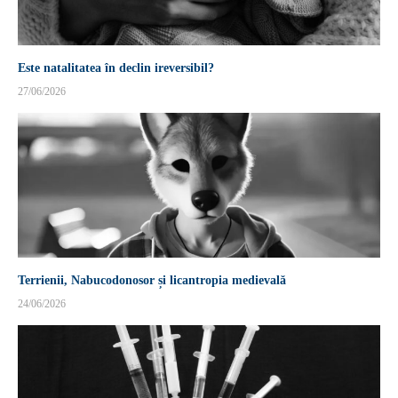
Este natalitatea în declin ireversibil?
27/06/2026
Terrienii, Nabucodonosor și licantropia medievală
24/06/2026