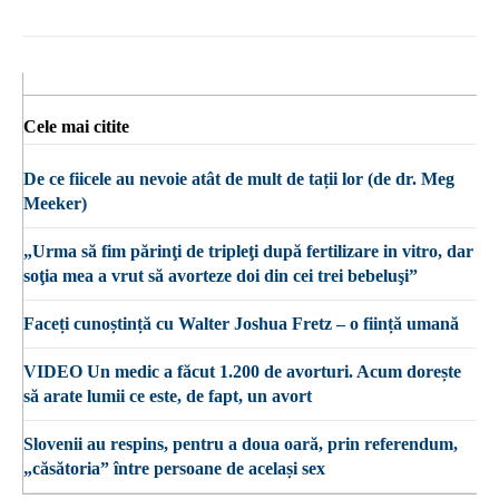
Cele mai citite
De ce fiicele au nevoie atât de mult de tații lor (de dr. Meg
Meeker)
„Urma să fim părinţi de tripleţi după fertilizare in vitro, dar
soţia mea a vrut să avorteze doi din cei trei bebeluşi”
Faceți cunoștință cu Walter Joshua Fretz – o ființă umană
VIDEO Un medic a făcut 1.200 de avorturi. Acum dorește
să arate lumii ce este, de fapt, un avort
Slovenii au respins, pentru a doua oară, prin referendum,
„căsătoria” între persoane de același sex