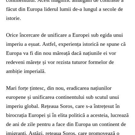
continentului. Acest magnific amalgam de contraste a
făcut din Europa liderul lumii de-a lungul a secole de
istorie.
Orice încercare de unificare a Europei sub egida unui
imperiu a eșuat. Astfel, experiența istorică ne spune că
Europa va fi din nou măreață dacă națiunile ei vor
redeveni mărețe și vor rezista tuturor formelor de
ambiție imperială.
Mari forțe țintesc, din nou, eradicarea națiunilor
europene și unificarea continentului sub scutul unui
imperiu global. Rețeaua Soros, care s-a întrețesut în
birocrația Europei și în elita politică a acesteia, lucrează
de ani de zile pentru a face din Europa un continent de
imigranți. Astăzi, rețeaua Soros, care promovează o