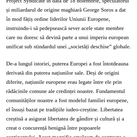
Project Syndicate în data de 18 noiembrie, speculatorul
și miliardarul de origine maghiară George Soros a dat
în mod fățiș ordine liderilor Uniunii Europene,
instruindu-i să pedepsească sever acele state membre
care nu doresc să devină parte a unui imperiu european
unificat sub stindardul unei „societăți deschise” globale.
De-a lungul istoriei, puterea Europei a fost întotdeauna
derivată din puterea națiunilor sale. Deși de origini
diferite, națiunile europene erau legate între ele prin
rădăcinile comune ale credinței noastre. Fundamentul
comunităților noastre a fost modelul familiei europene,
el însuși bazat pe tradițiile iudeo-creștine. Libertatea
creștină a asigurat libertatea de gândire și cultură și a
creat o concurență benignă între popoarele