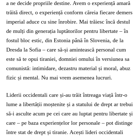
a ne decide propriile destine. Avem o experiență amară
trăită direct, o experiență conform căreia fiecare demers
imperial aduce cu sine înrobire. Mai trăiesc încă destul
de mulți din generația luptătorilor pentru libertate – în
fostul bloc estic, din Estonia până în Slovenia, de la
Dresda la Sofia – care să-și amintească personal cum
este să te opui tiraniei, domniei omului în versiunea sa
comunistă: intimidare, dezastru material și moral, abuz
fizic și mental. Nu mai vrem asemenea lucruri.
Liderii occidentali care și-au trăit întreaga viață într-o
lume a libertății moștenite și a statului de drept ar trebui
să-i asculte acum pe cei care au luptat pentru libertate și
care – pe baza experiențelor lor personale – pot distinge
între stat de drept și tiranie. Acești lideri occidentali