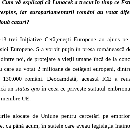
 Cum vă explicaţi că Lunacek a trecut în timp ce Est
respins, iar europarlamentarii români au votat dife
două cazuri?
13 trei Iniţiative Cetăţeneşti Europene au ajuns p
iei Europene. S-a vorbit puţin în presa românească 
dintre noi, de protejare a vieţii umane încă de la conc
u care au votat 2 milioane de cetăţeni europeni, dintr
e 130.000 români. Deocamdată, această ICE a reuş
ucă un
status quo
în ceea ce priveşte statutul embrionu
e membre UE.
urile alocate de Uniune pentru cercetări pe embrion
e, ca până acum, în statele care aveau legislaţia înaint