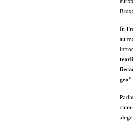
europ
Bruxe
În Fr
au ma
intro
teori
fiec
gen” 
Parla
oamen
alege