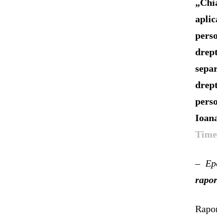
„Chi
apli
pers
drep
sepa
drept
pers
Ioana
Time
– Ep
rapor
Rapor