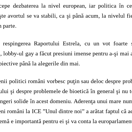
cepe dezbaterea la nivel european, iar politica în c
şte avortul se va stabili, ca şi până acum, la nivelul fi
n parte.
 respingerea Raportului Estrela, cu un vot foarte s
i, lobby-ul gay a făcut presiuni imense pentru a-şi mai 
biective până la alegerile din mai.
ii politici români vorbesc puţin sau deloc despre pr
ului şi despre problemele de bioetică în general şi nu t
ngeri solide în acest domeniu. Aderenţa unui mare nu
eni români la ICE ”Unul dintre noi” a arătat faptul că a
emă e importantă pentru ei şi va conta la europarlamen