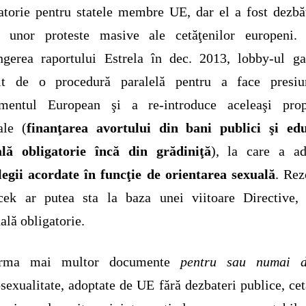
atorie pentru statele membre UE, dar el a fost dezbă
a unor proteste masive ale cetăţenilor europeni.
ngerea raportului Estrela în dec. 2013, lobby-ul g
sit de o procedură paralelă pentru a face presiu
amentul European şi a re-introduce aceleaşi prop
ale (
finanţarea avortului din bani publici şi edu
ală obligatorie încă din grădiniţă
), la care a ad
legii acordate în funcţie de orientarea sexuală
. Rez
cek ar putea sta la baza unei viitoare Directive, 
ală obligatorie.
rma mai multor documente
pentru sau numai d
exualitate, adoptate de UE fără dezbateri publice, cet