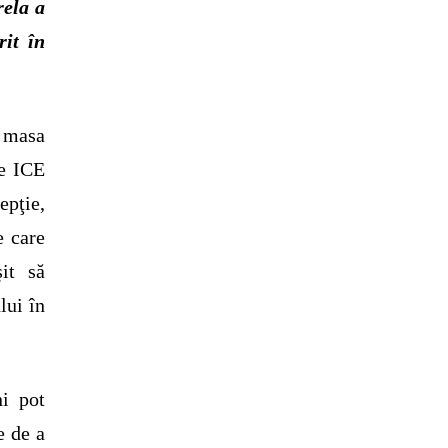
rela a
rit în
e masa
de ICE
epţie,
e care
it să
lui în
i pot
e de a