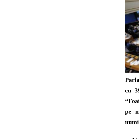
Parl
cu 3
“Foa
pe m
numi