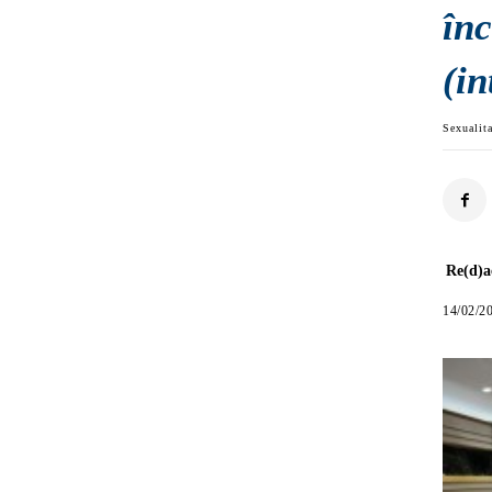
în
(in
Sexualit
Re(d)a
14/02/2