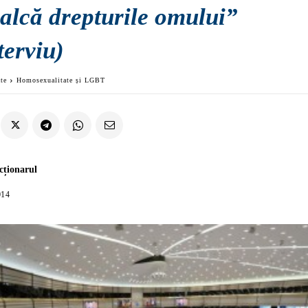
calcă drepturile omului”
terviu)
ate
Homosexualitate și LGBT
cționarul
014