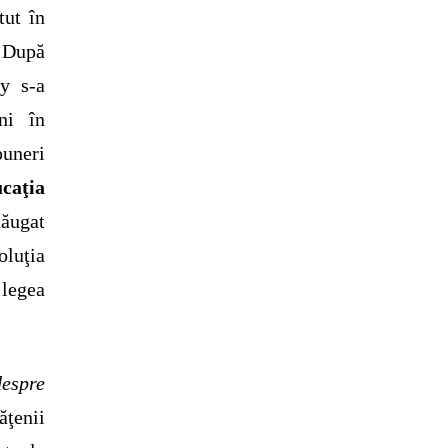
tut în
 După
ay s-a
ni în
uneri
caţia
ăugat
oluţia
legea
espre
ăţenii