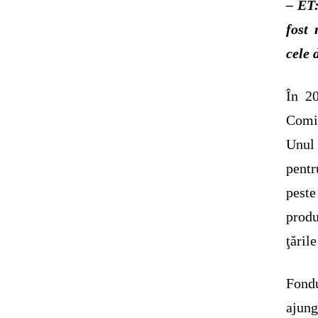
– ET:
fost 
cele 
În 20
Comis
Unul 
pentr
pest
prod
ţăril
Fond
ajung