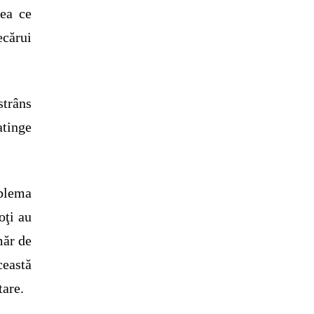
eea ce
ecărui
trâns
atinge
oblema
oţi au
măr de
ceastă
tare.