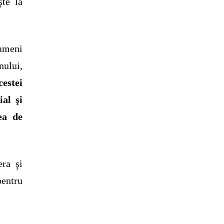
şte la
oameni
nului,
estei
ial şi
ea de
era şi
pentru