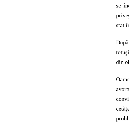
se în
prive
stat î
După
totuş
din o
Oamen
avort
convi
cetăţ
probl