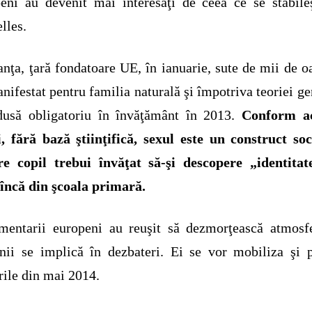
eni au devenit mai interesaţi de ceea ce se stabile
lles.
anţa, ţară fondatoare UE, în ianuarie, sute de mii de 
nifestat pentru familia naturală şi împotriva teoriei ge
dusă obligatoriu în învăţământ în 2013.
Conform ac
i, fără bază ştiinţifică, sexul este un construct soc
are copil trebui învăţat să-şi descopere „identitat
încă din şcoala primară.
mentarii europeni au reuşit să dezmorţească atmosf
ii se implică în dezbateri. Ei se vor mobiliza şi 
rile din mai 2014.