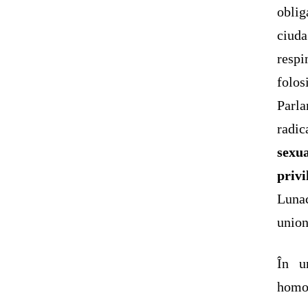
oblig
ciud
respi
folo
Parl
radic
sexu
privi
Luna
union
În u
homos