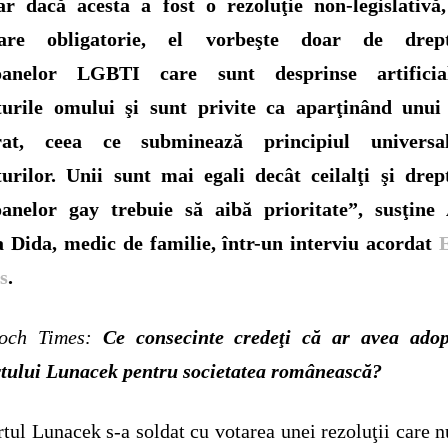
ar dacă acesta a fost o rezoluţie non-legislativă,
care obligatorie, el
vorbeşte doar de drept
oanelor LGBTI care sunt desprinse artifici
turile omului şi sunt privite ca aparţinând unui
rat, ceea ce subminează principiul universali
urilor. Unii sunt mai egali decât ceilalţi şi drep
oanelor gay trebuie să aibă prioritate”, susţine 
 Dida, medic de familie, într-un interviu acordat
s
.
och Times:
Ce consecin
te credeţi că ar avea adop
tului Lunacek pentru societatea românească?
tul Lunacek s-a soldat cu votarea unei rezoluţii care n