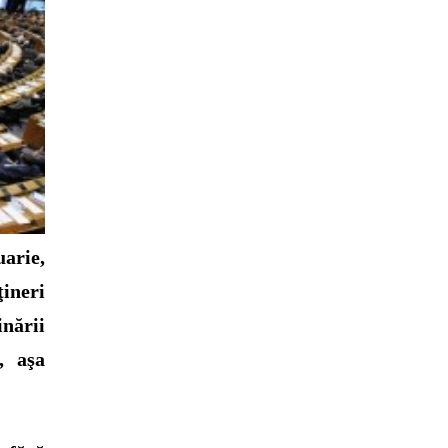
arie,
ineri
nării
, aşa