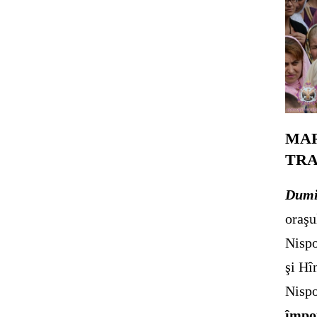
MAR
TRA
Dumi
oraşu
Nispo
şi Hî
Nispo
împot