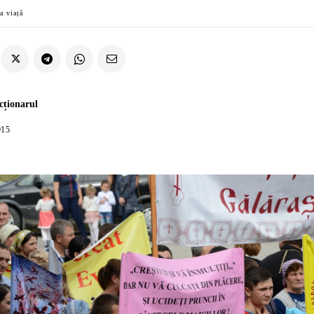
a viață
cționarul
015