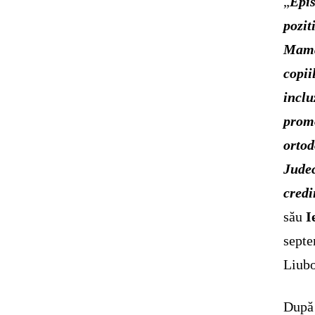
„
Epis
pozit
Mam
copii
inclu
prom
ortod
Judec
credi
său
I
septe
Liubo
După 