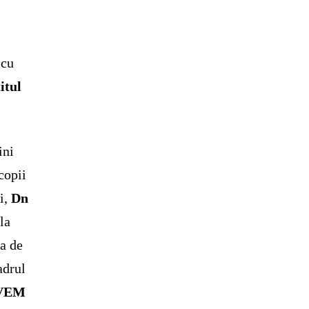
 cu
itul
ini
copii
i,
Dn
la
sa de
adrul
AVEM