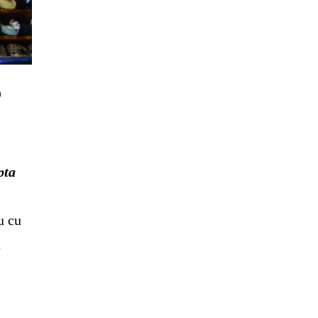
O
pta
u cu
ă