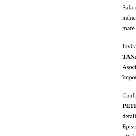
Sala 
neînc
mare 
Invit
TAN
Asoci
împot
Confe
PETR
detal
Episc