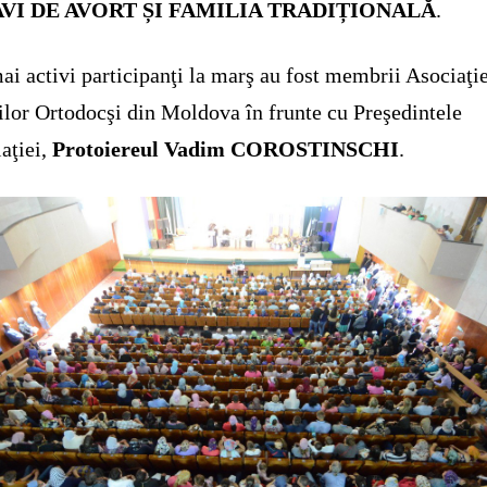
AVI DE AVORT
ȘI FAMILIA TRADI
ȚIONALĂ
.
ai activi participanţi la marş au fost membrii Asociaţi
ilor Ortodocşi din Moldova în frunte cu Preşedintele
aţiei,
Protoiereul Vadim COROSTINSCHI
.