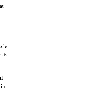
at
tele
nsiv
ul
 în