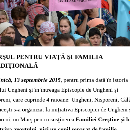
ŞUL PENTRU VIAŢĂ ŞI FAMILIA
DIŢIONALĂ
nică, 13 septembrie 2015
, pentru prima dată în istoria
lui Ungheni şi în întreaga Episcopie de Ungheni şi
reni, care cuprinde 4 raioane: Ungheni, Nisporeni, Căl
nceşti s-a organizat la iniţiativa Episcopiei de Ungheni 
reni, un Marş pentru susţinerea
Familiei Creştine şi l
riva avortului, nici un copil separat de familie
.