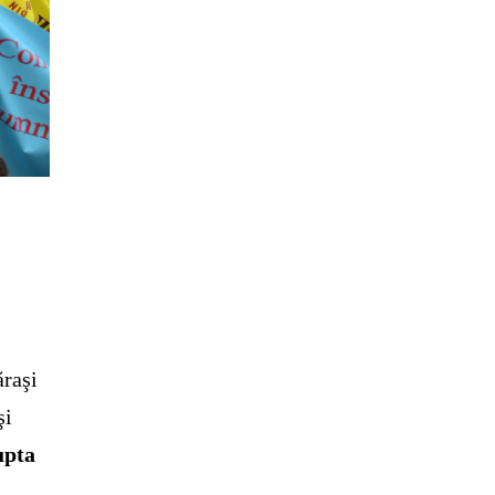
ăraşi
şi
upta