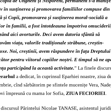
copia de Ungheni şi Nisporeni, permanent s-a manife
iv în susţinerea şi promovarea familiilor compuse din 
ă
ș
i Copii, promovarea şi susţinerea moral-socială a
lor în familii, a fost întotdeauna împotriva omuciderii
zând aici avorturile.
Deci a
vem datori
a
sfântă să
ovăm via
ț
a, valorile tradi
ț
ionale străbune, cre
ș
tin-
oxe. Noi, cre
ș
tinii, avem răspundere în fa
ț
a Dreptului
ător pentru viitorul copiilor no
ș
tri. E timpul să ne a
n
ț
a participând la această activitate.
” La finele discur
erarhul
a dedicat, în cuprinsul Eparhiei noastre, ziua d
mbrie, cînd sărbătorim pe sfintele mucenițe Vera, Nade
vi împreună cu mama lor Sofia,
ZIUA FECIORIEI
.
discursul Părintelui Nicolae TANASE, asistentul juridi