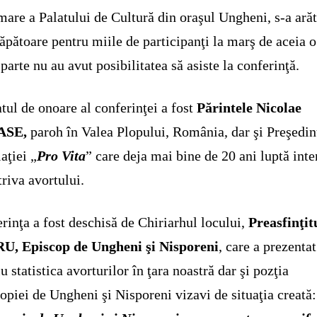
mare a Palatului de Cultură din oraşul Ungheni, s-a arăt
ăpătoare pentru miile de participanţi la marş de aceia o
parte nu au avut posibilitatea să asiste la conferinţă.
atul de onoare al conferinţei a fost
Părintele Nicolae
ASE
,
paroh în Valea Plopului, România, dar şi Preşedin
aţiei „
Pro Vita
” care deja mai bine de 20 ani luptă inte
riva avortului.
rinţa a fost deschisă de Chiriarhul locului,
Preasfinţit
U, Episcop de Ungheni şi Nisporeni
, care a prezentat
iu statistica avorturilor în ţara noastră dar şi pozţia
opiei de Ungheni şi Nisporeni vizavi de situaţia creată: