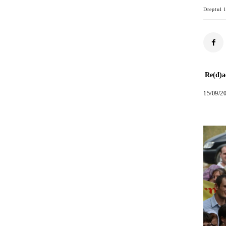
Dreptul l
Re(d)a
15/09/2