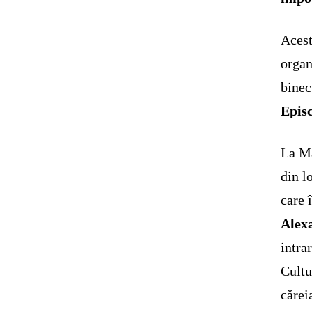
Acest
organ
binec
Epis
La Ma
din l
care 
Ale
intra
Cultu
cărei