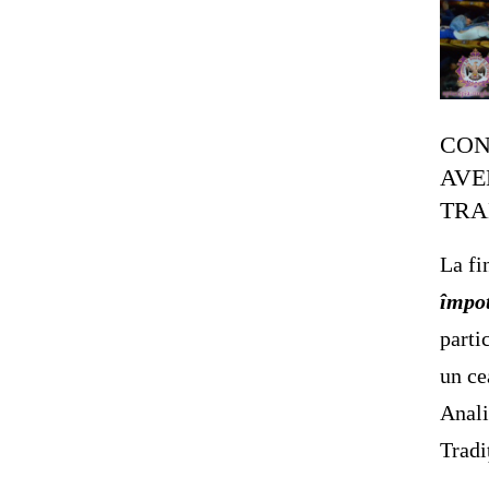
CON
AVE
TRA
La fi
împot
parti
un ce
Anali
Tradi