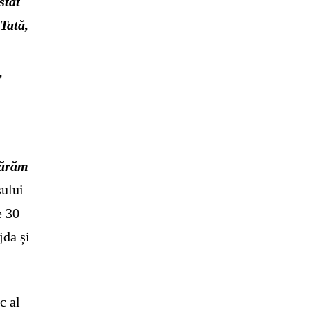
stat
Tată,
,
părăm
sului
e 30
jda și
c al