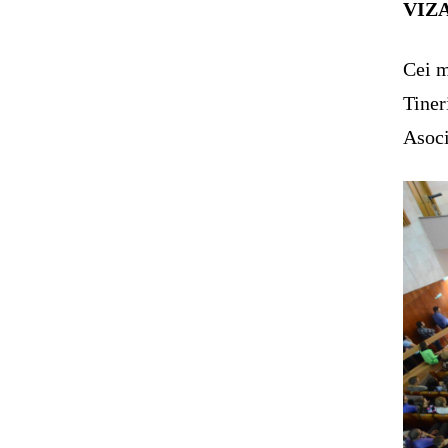
VIZ
Cei m
Tiner
Asoci