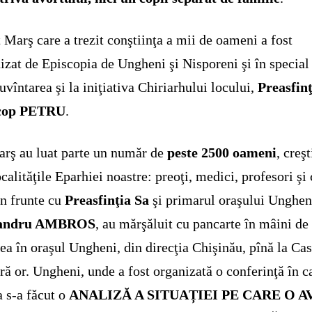
 Marş care a trezit conştiinţa a mii de oameni a fost
izat de Episcopia de Ungheni şi Nisporeni şi în special
uvîntarea şi la iniţiativa Chiriarhului locului,
Preasfinţ
cop PETRU
.
rş au luat parte un număr de
peste 2500 oameni
, creşt
ocalităţile Eparhiei noastre: preoţi, medici, profesori şi 
în frunte cu
Preasfinţia Sa
şi primarul oraşului Unghen
xandru AMBROS
, au mărşăluit cu pancarte în mâini de 
rea în oraşul Ungheni, din direcţia Chişinău, pînă la Ca
ră or. Ungheni, unde a fost organizată o conferinţă în c
a s-a făcut o
ANALIZĂ A SITUA
ȚIEI PE CARE O 