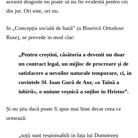
această dragoste nu poate să nu fie evidentă pentru cei
din jur. Ori este, ori nu.
In „Concepția socială de bază” (a Bisericii Ortodoxe
Ruse), se prevede in mod clar:
„Pentru creștini, căsătoria a devenit nu doar
un contract legal, un mijloc de procreare și de
satisfacere a nevoilor naturale temporare, ci, in
cuvintele Sf. Ioan Gură de Aur,
«
o Taină a
iubirii
»
, o uniune veșnică a soților in Hristos”.
Și nu știu dacă poate fi spus mai bine decat ceea ce
urmează:
„soții sunt responsabili in fața lui Dumnezeu