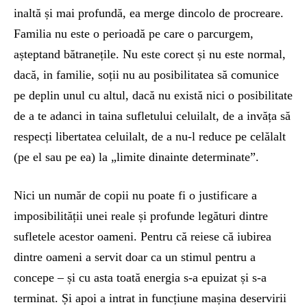
inaltă și mai profundă, ea merge dincolo de procreare.
Familia nu este o perioadă pe care o parcurgem,
așteptand bătranețile. Nu este corect și nu este normal,
dacă, in familie, soții nu au posibilitatea să comunice
pe deplin unul cu altul, dacă nu există nici o posibilitate
de a te adanci in taina sufletului celuilalt, de a invăța să
respecți libertatea celuilalt, de a nu-l reduce pe celălalt
(pe el sau pe ea) la „limite dinainte determinate”.
Nici un număr de copii nu poate fi o justificare a
imposibilității unei reale și profunde legături dintre
sufletele acestor oameni. Pentru că reiese că iubirea
dintre oameni a servit doar ca un stimul pentru a
concepe – și cu asta toată energia s-a epuizat și s-a
terminat. Și apoi a intrat in funcțiune mașina deservirii