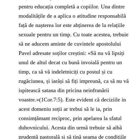
pentru educația completă a copiilor. Una dintre
modalitățile de a aplica o atitudine responsabilă
față de nașterea lor este abținerea de la relațiile
sexuale pentru un timp. Cu toate acestea, trebuie
să ne aducem aminte de cuvintele apostolului
Pavel adresate soților creștini: «Să nu vă lipsiți
unul de altul decat cu bună invoială pentru un
timp, ca să vă indeletniciți cu postul și cu
rugăciunea, și iarăși să fiți impreună, ca să nu vă
ispitească satana din pricina neinfranării
voastre.»(1Cor.7:5). Este evident că deciziile in
acest domeniu soții ar trebui să le ia, prin
consimțămant reciproc, prin apelarea la sfatul
duhovnicului. Acesta din urmă trebuie să aibă
prudență pastorală și să țină seama de condițiile