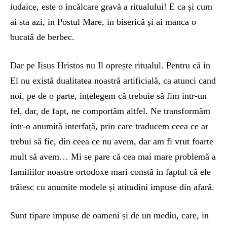
iudaice, este o incălcare gravă a ritualului! E ca și cum
ai sta azi, in Postul Mare, in biserică și ai manca o
bucată de berbec.
Dar pe Iisus Hristos nu Il oprește ritualul. Pentru că in
El nu există dualitatea noastră artificială, ca atunci cand
noi, pe de o parte, ințelegem că trebuie să fim intr-un
fel, dar, de fapt, ne comportăm altfel. Ne transformăm
intr-o anumită interfață, prin care traducem ceea ce ar
trebui să fie, din ceea ce nu avem, dar am fi vrut foarte
mult să avem… Mi se pare că cea mai mare problemă a
familiilor noastre ortodoxe mari constă in faptul că ele
trăiesc cu anumite modele și atitudini impuse din afară.
Sunt tipare impuse de oameni și de un mediu, care, in