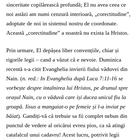
sinceritate copilărească profundă; El nu avea ceea ce
noi astăzi am numi cenzură interioară, „corectitudine”,
adoptate de noi in sistemul nostru de coordonate.
Această „corectitudine” a noastră nu exista la Hristos.
Prin urmare, El depășea liber convențiile, chiar și
rigorile legii – cand a văzut că e nevoie. Duminica
recentă s-a citit Evanghelia invierii fiului văduvei din
Nain. (
n. red.: In Evanghelia după Luca 7:11-16 se
vorbește despre intalnirea lui Hristos, pe drumul spre
orașul Nain, cu o văduvă care iși ducea unicul fiu la
groapă. Iisus a mangaiat-o pe femeie și l-a inviat pe
băiat
). Gandiți-vă că trebuie sa fii complet nebun din
punctul de vedere al oricărui evreu pios, ca să atingi
catafalcul unui cadavru! Acest lucru, potrivit legii