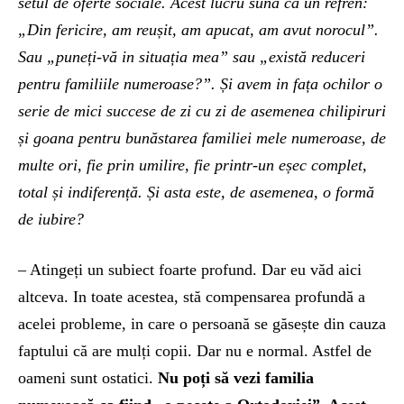
setul de oferte sociale. Acest lucru sună ca un refren:
„Din fericire, am reușit, am apucat, am avut norocul”.
Sau „puneți-vă in situația mea” sau „există reduceri
pentru familiile numeroase?”. Și avem in fața ochilor o
serie de mici succese de zi cu zi de asemenea chilipiruri
și goana pentru bunăstarea familiei mele numeroase, de
multe ori, fie prin umilire, fie printr-un eșec complet,
total și indiferență. Și asta este, de asemenea, o formă
de iubire?
– Atingeți un subiect foarte profund. Dar eu văd aici
altceva. In toate acestea, stă compensarea profundă a
acelei probleme, in care o persoană se găsește din cauza
faptului că are mulți copii. Dar nu e normal. Astfel de
oameni sunt ostatici.
Nu poți să vezi familia