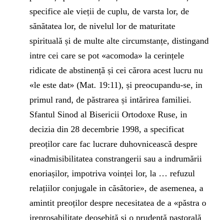
specifice ale vieții de cuplu, de varsta lor, de
sănătatea lor, de nivelul lor de maturitate
spirituală și de multe alte circumstanțe, distingand
intre cei care se pot «acomoda» la cerințele
ridicate de abstinență și cei cărora acest lucru nu
«le este dat» (Mat. 19:11), și preocupandu-se, in
primul rand, de păstrarea și intărirea familiei.
Sfantul Sinod al Bisericii Ortodoxe Ruse, in
decizia din 28 decembrie 1998, a specificat
preoților care fac lucrare duhovnicească despre
«inadmisibilitatea constrangerii sau a indrumării
enoriașilor, impotriva voinței lor, la … refuzul
relațiilor conjugale in căsătorie», de asemenea, a
amintit preoților despre necesitatea de a «păstra o
ireproșabilitate deosebită și o prudență pastorală