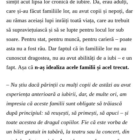
simțit acut lipsa lor cronică de iubire. Da, erau adulți,
care și-au făcut familiile lor, au avut copii și nepoți, dar
au rămas aceiași lupi inrăiți toată viața, care au trebuit
să supraviețuiască și să se lupte pentru locul lor sub
soare. Pentru stat, pentru muncă, pentru carieră – poate
asta nu a fost rău. Dar faptul că in familiile lor nu au
cunoscut dragostea, nu au avut abilități de a iubi – e un
fapt. Așa că
n-aș idealiza acele familii și acel trecut.
– Nu știu dacă părinții cu mulți copii de astăzi au avut
experiența anterioară a iubirii, dar, de multe ori, am
impresia că aceste familii sunt obligate să trăiască
după principiul: să reușești, să primești, să apuci – și
toate acestea de dragul copiilor. Fie că este vorba de
un bilet gratuit in tabără, la teatru sau la concert, din