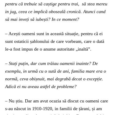
pentru că trebuie să caștige pentru trai, să stea mereu
in jug, ceea ce implică oboseală cronică. Atunci cand
să mai inveți să iubești? In ce moment?
– Acești oameni sunt in această situație, pentru că ei
sunt ostaticii șablonului de care vorbeam, care o dată
le-a fost impus de o anume autoritate „inaltă”.
– Stați puțin, dar cum trăiau oamenii inainte? De
exemplu, in urmă cu o sută de ani, familia mare era o
normă, ceva obișnuit, mai degrabă decat o excepție.
Adică ei nu aveau astfel de probleme?
– Nu știu. Dar am avut ocazia să discut cu oameni care
s-au născut in 1910-1920, in familii de țărani, și am