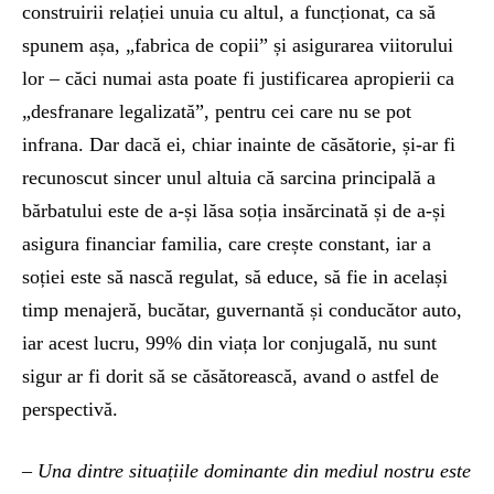
construirii relației unuia cu altul, a funcționat, ca să
spunem așa, „fabrica de copii” și asigurarea viitorului
lor – căci numai asta poate fi justificarea apropierii ca
„desfranare legalizată”, pentru cei care nu se pot
infrana. Dar dacă ei, chiar inainte de căsătorie, și-ar fi
recunoscut sincer unul altuia că sarcina principală a
bărbatului este de a-și lăsa soția insărcinată și de a-și
asigura financiar familia, care crește constant, iar a
soției este să nască regulat, să educe, să fie in același
timp menajeră, bucătar, guvernantă și conducător auto,
iar acest lucru, 99% din viața lor conjugală, nu sunt
sigur ar fi dorit să se căsătorească, avand o astfel de
perspectivă.
– Una dintre situațiile dominante din mediul nostru este