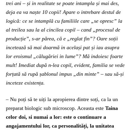
trei ani – și in realitate se poate intampla și mai des,
deja ea va naște 10 copii! Apare o intrebare destul de
logică: ce se intamplă cu familiile care „se opresc” la
al treilea sau la al cincilea copil – cand „procesul de
producție”, s-ar părea, că e „reglat fin”? Oare soții
incetează să mai doarmă in același pat și iau asupra
lor eroismul „călugăriei in lume”? Mă indoiesc foarte
mult! Imediat după n-lea copil, evident, familia se vede
forțată să rupă șablonul impus „din minte” – sau să-și
inceteze existența.
– Nu poți să te uiți la apropierea dintre soți, ca la un
preparat biologic sub microscop. Aceasta este
Taina
celor doi, si numai a lor: este o continuare a
angajamentului lor, ca personalități, la unitatea