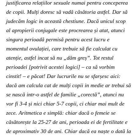
justificarea relațiilor sexuale numai pentru conceperea
de copii. Mulți doresc să vadă căsătoria astfel. Dar să
judecăm logic in această chestiune. Dacă unicul scop
al apropierii conjugale este procrearea și atat, atunci
singura perioadă permisă pentru acest lucru e
momentul ovulației, care trebuie să fie calculat cu
atenție, astfel incat să nu „dăm greș”. Tot restul
perioadei [potrivit acestei logici] – ca să vorbim
cinstit! – e păcat! Dar lucrurile nu se sfarșesc aici:
dacă am calcula cat de mulți copii in medie ar trebui să
se nască intr-o astfel de familie „corectă”, atunci nu
vor fi 3-4 și nici chiar 5-7 copii, ci chiar mai mult de
zece. Aritmetica e simplă: chiar dacă o femeie se
căsătorește la 25-27 de ani, perioada ei de fertilitate e
de aproximativ 30 de ani. Chiar dacă ea naște o dată la