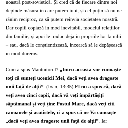
noastră post-sovietică. Și cred că de fiecare dintre noi
depinde măsura in care putem iubi, și cel puțin să nu ne
rănim reciproc, ca să putem reinvia societatea noastră.
Dar copiii copiază in mod inevitabil, modelul relațiilor
din familie, și apoi le traduc deja in propriile lor familii
– sau, dacă le conștientizează, incearcă să le depășească
in mod dureros.
Cum a spus Mantuitorul?
„Intru aceasta vor cunoaşte
toţi că sunteţi ucenicii Mei, dacă veţi avea dragoste
unii faţă de alţii”
. (Ioan, 13:35)
El nu a spus că, dacă
veți avea cinci copii, dacă vă veți impărtășiți
săptămanal și veți ține Postul Mare, dacă veți citi
canoanele și acatistele, ci a spus că ne Va cunoaște
„
dacă veţi avea dragoste unii faţă de alţii”
. Iar