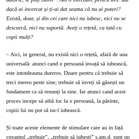
dacă ai incercat și ți-ai dat seama că nu ai puteri?
Există, doar, și din cei care nici nu iubesc, nici nu se
descurcă, nici nu suportă. Aveți o rețetă, ca tată cu
copii mulți?
– Aici, in general, nu există nici o rețetă, afară de una
universală: atunci cand o persoană invață să iubească,
este intotdeauna dureros. Doare pentru că trebuie să
treci mereu peste sine; trebuie să inveți să găsești un
fundament ca să renunți la sine. Iar atunci cand acest
proces incepe să aibă loc la o persoană, la părinte,
copiii lui nu pot să nu-l iubească.
Și toate aceste elemente de stimulare care au in față
cuvantul „trebuie”, „trebuie să iubești” ș.am.d. sunt un