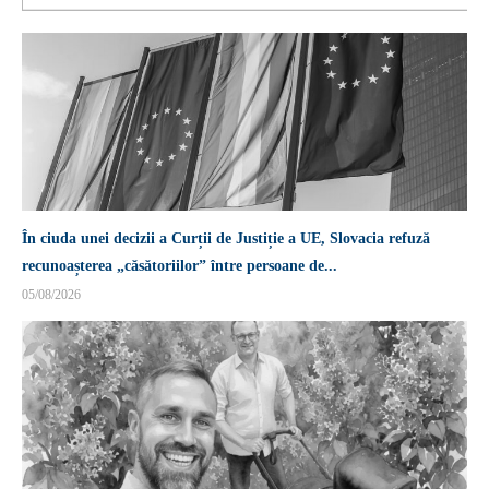
În ciuda unei decizii a Curții de Justiție a UE, Slovacia refuză
recunoașterea „căsătoriilor” între persoane de...
05/08/2026