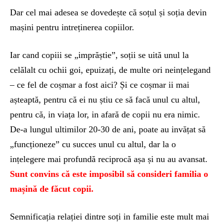
Dar cel mai adesea se dovedește că soțul și soția devin
mașini pentru intreținerea copiilor.
Iar cand copiii se „imprăștie”, soții se uită unul la
celălalt cu ochii goi, epuizați, de multe ori neințelegand
– ce fel de coșmar a fost aici? Și ce coșmar ii mai
așteaptă, pentru că ei nu știu ce să facă unul cu altul,
pentru că, in viața lor, in afară de copii nu era nimic.
De-a lungul ultimilor 20-30 de ani, poate au invățat să
„funcționeze” cu succes unul cu altul, dar la o
ințelegere mai profundă reciprocă așa și nu au avansat.
Sunt convins că este imposibil să consideri familia o
mașină de făcut copii.
Semnificația relației dintre soți in familie este mult mai