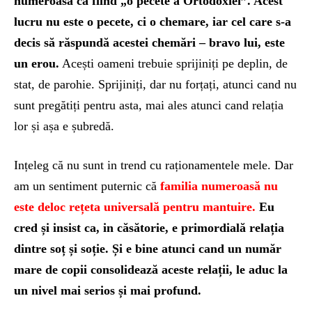
numeroasă ca fiind „o pecete a Ortodoxiei”. Acest
lucru nu este o pecete, ci o chemare, iar cel care s-a
decis să răspundă acestei chemări – bravo lui, este
un erou.
Acești oameni trebuie sprijiniți pe deplin, de
stat, de parohie. Sprijiniți, dar nu forțați, atunci cand nu
sunt pregătiți pentru asta, mai ales atunci cand relația
lor și așa e șubredă.
Ințeleg că nu sunt in trend cu raționamentele mele. Dar
am un sentiment puternic că
familia numeroasă nu
este deloc rețeta universală pentru mantuire.
Eu
cred și insist ca, in căsătorie, e primordială relația
dintre soț și soție. Și e bine atunci cand un număr
mare de copii consolidează aceste relații, le aduc la
un nivel mai serios și mai profund.