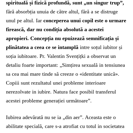
spirituală și fizică profundă, sunt „un singur trup”,
fără absorbția unuia de către altul, fără a se distruge
unul pe altul. Iar
conceperea unui copil este o urmare
firească, dar nu condiția absolută a acestei
apropieri. Concepția nu epuizează semnificația și
plinătatea a ceea ce se intamplă
intre soțul iubitor și
soția iubitoare. Pr. Valentin Svențițki a observat un
detaliu foarte important: „Simțirea sexuală in tensiunea
sa cea mai mare tinde să creeze o «identitate unică».
Copiii sunt rezultatul unei probleme interioare
nerezolvate in iubire. Natura face posibil transferul
acestei probleme generației următoare”.
Iubirea adevărată nu se ia „din aer”. Aceasta este o
abilitate specială, care s-a atrofiat cu totul in societatea