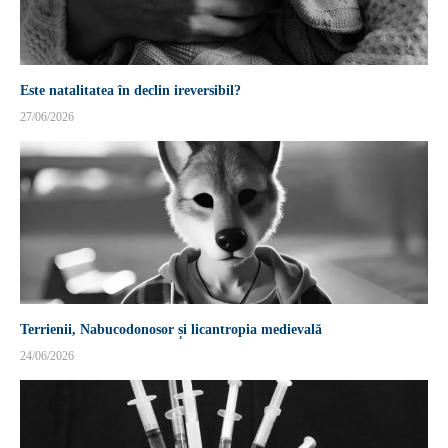
Este natalitatea în declin ireversibil?
27/06/2026
Terrienii, Nabucodonosor și licantropia medievală
24/06/2026