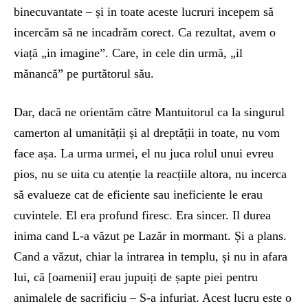
binecuvantate – și in toate aceste lucruri incepem să
incercăm să ne incadrăm corect. Ca rezultat, avem o
viață „in imagine”. Care, in cele din urmă, „il
mănancă” pe purtătorul său.
Dar, dacă ne orientăm către Mantuitorul ca la singurul
camerton al umanității și al dreptății in toate, nu vom
face așa. La urma urmei, el nu juca rolul unui evreu
pios, nu se uita cu atenție la reacțiile altora, nu incerca
să evalueze cat de eficiente sau ineficiente le erau
cuvintele. El era profund firesc. Era sincer. Il durea
inima cand L-a văzut pe Lazăr in mormant. Și a plans.
Cand a văzut, chiar la intrarea in templu, și nu in afara
lui, că [oamenii] erau jupuiți de șapte piei pentru
animalele de sacrificiu – S-a infuriat. Acest lucru este o