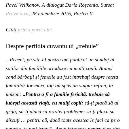
Pavel Velikanov. A dialogat Daria Roșcenia. Sursa:
Pravmir.ru
, 28 noiembrie 2016, Partea II
Citiți
prima parte aici
Despre perfidia cuvantului „trebuie”
– Recent, pe site-ul nostru am publicat un sondaj al
soților din familiile ortodoxe cu mulți copii. Atunci
cand bărbații și femeile au fost intrebați despre rețeta
familiilor lor mari, toți au spus un singur refren, la
unison:
„Pentru a fi o familie fericită, trebuie să
iubești această viață, cu mulți copii;
să-ți placă să ai
grijă; să-ți placă să rezolvi probleme; să-ți placă să
discuți … pentru că, dacă toate acestea le faci ca pe o
datorie, te poți istovi”. Am o intrebare pentru dvs: dar