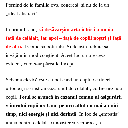
Pornind de la familia dvs. concretă, și nu de la un
„ideal abstract”.
In primul rand,
să desăvarșim arta iubirii a unuia
față de celălalt, iar apoi – față de copiii noștri și față
de alții.
Trebuie să poți iubi. Și de asta trebuie să
invățăm in mod conștient. Acest lucru nu e ceva
evident, cum s-ar părea la inceput.
Schema clasică este atunci cand un cuplu de tineri
ortodocși se instrăinează unul de celălalt, cu fiecare nou
copil. T
otul se aruncă in cazanul comun al asigurării
viitorului copiilor. Unul pentru altul nu mai au nici
timp, nici energie și nici dorință.
In loc de „empatia”
unuia pentru celălalt, cunoașterea reciprocă, a