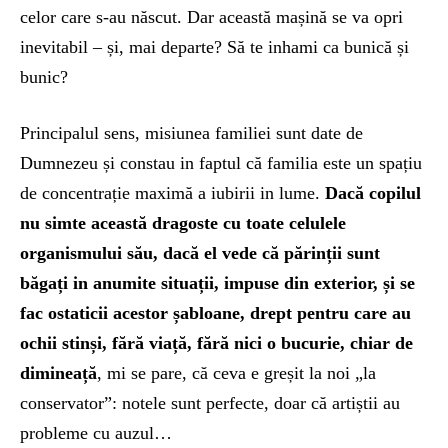
celor care s-au născut. Dar această mașină se va opri
inevitabil – și, mai departe? Să te inhami ca bunică și
bunic?
Principalul sens, misiunea familiei sunt date de
Dumnezeu și constau in faptul că familia este un spațiu
de concentrație maximă a iubirii in lume.
Dacă copilul
nu simte această dragoste cu toate celulele
organismului său, dacă el vede că părinții sunt
băgați in anumite situații, impuse din exterior, și se
fac ostaticii acestor șabloane, drept pentru care au
ochii stinși, fără viață, fără nici o bucurie, chiar de
dimineață
, mi se pare, că ceva e greșit la noi „la
conservator”: notele sunt perfecte, doar că artiștii au
probleme cu auzul…