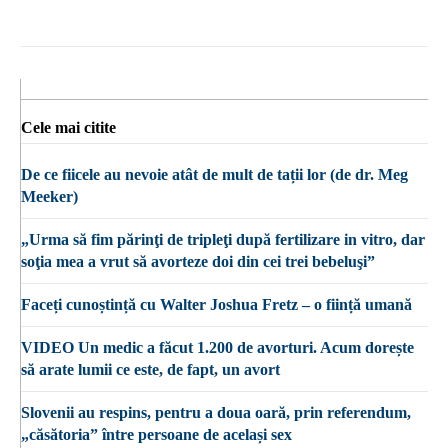
Cele mai citite
De ce fiicele au nevoie atât de mult de tații lor (de dr. Meg
Meeker)
„Urma să fim părinţi de tripleţi după fertilizare in vitro, dar
soţia mea a vrut să avorteze doi din cei trei bebeluşi”
Faceți cunoștință cu Walter Joshua Fretz – o ființă umană
VIDEO Un medic a făcut 1.200 de avorturi. Acum dorește
să arate lumii ce este, de fapt, un avort
Slovenii au respins, pentru a doua oară, prin referendum,
„căsătoria” între persoane de același sex