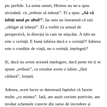
pic perfide. La urma urmei, Hristos nu ne-a spus
niciodată că „trebuie să iubești”. El a spus:
„Să vă
iubiți unul pe altul!”.
Iar asta nu inseamnă că ești
„obligat să iubești”. El a vorbit cu sensul de
perspectivă, in direcția in care ne mișcăm. A iubi nu
este o cerință. E bună iubirea dacă e o cerință?! Iubirea
este o condiție de viață, nu o cerință, ințelegeți?
Și, dacă nu avem această ințelegere, dacă peste tot ți se
spune „trebuie”, ca rezultat avem o iubire „fără
căldură”, forțată.
Adesea, acest lucru se datorează faptului că facem
multe „cu mintea”. Iată, am auzit cuvinte potrivite, am
invățat schemele corecte din surse de incredere și