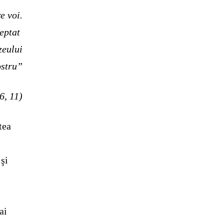
e voi.
reptat
zeului
stru”
6, 11)
tea
 şi
ai