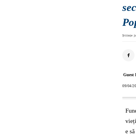
se
Po
Științe j
Guest 
09/04/2
Func
vieț
e să