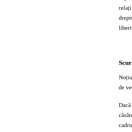
relaț
drept
liber
Scur
Noțiu
de ve
Dacă 
căsăt
cadru