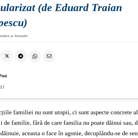
cularizat (de Eduard Traian
pescu)
uridice și filosofie
Post
021
țiile familiei nu sunt utopii, ci sunt aspecte concrete a
ii de familie, fără de care familia nu poate dăinui sau, 
 dăinuie, aceasta o face în agonie, decuplându-se de sen