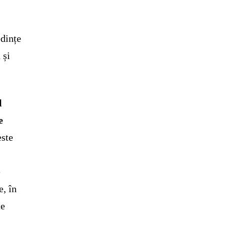
edințe
 și
l
e
ste
e
e, în
te