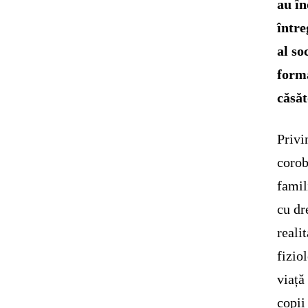
au în
între
al so
formă
căsăt
Privi
corob
famil
cu dr
reali
fizio
viață
copii