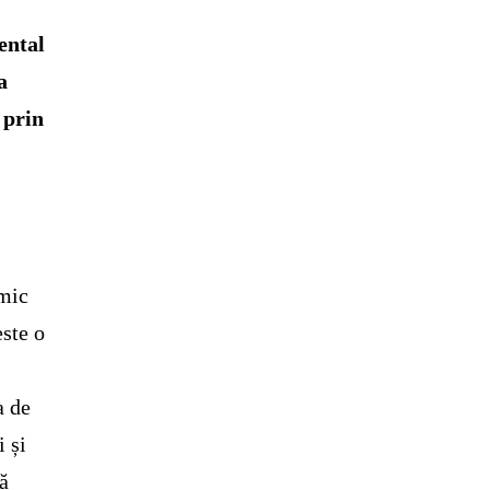
ental
a
 prin
omic
este o
a de
i și
tă