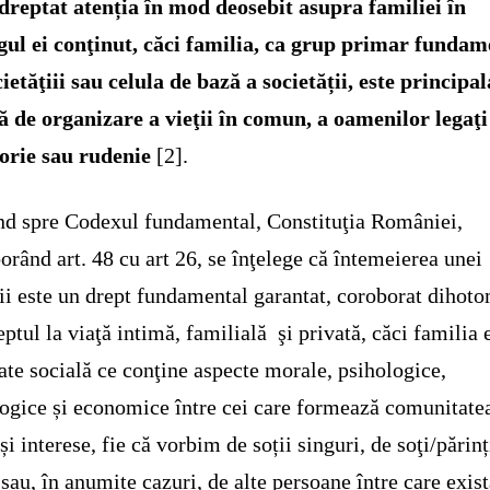
dreptat atenția în mod deosebit asupra familiei în
gul ei conţinut, căci familia, ca grup primar fundam
cietăţiii sau celula de bază a societății, este principal
 de organizare a vieţii în comun, a oamenilor legaţi
orie sau rudenie
[2].
nd spre Codexul fundamental, Constituţia României,
orând art. 48 cu art 26, se înţelege că întemeierea unei
ii este un drept fundamental garantat, coroborat dihot
eptul la viaţă intimă, familială şi privată, căci familia 
tate socială ce conţine aspecte morale, psihologice,
logice și economice între cei care formează comunitate
 și interese, fie că vorbim de soții singuri, de soţi/părinț
 sau, în anumite cazuri, de alte persoane între care exis