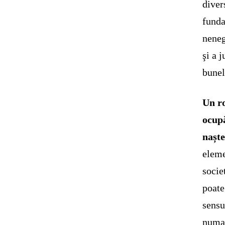
diver
funda
neneg
şi a 
bunel
Un ro
ocupă
naște
eleme
socie
poate
sensu
numai