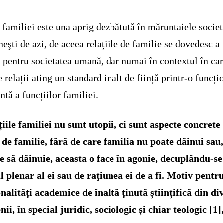
familiei este una aprig dezbătută în măruntaiele societ
eşti de azi, de aceea relațiile de familie se dovedesc a 
e pentru societatea umană, dar numai în contextul în ca
e relații ating un standard inalt de ființă printr-o funcți
entă a funcțiilor familiei.
iile familiei nu sunt utopii, ci sunt aspecte concrete 
i de familie, fără de care familia nu poate dăinui sau
e să dăinuie, aceasta o face în agonie, decuplându-se
l plenar al ei sau de raţiunea ei de a fi.
Motiv pentru
nalităţi academice de înaltă ţinută științifică din di
ii, în special juridic, sociologic și chiar teologic [1],