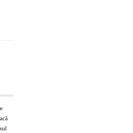
le
dacă
sul