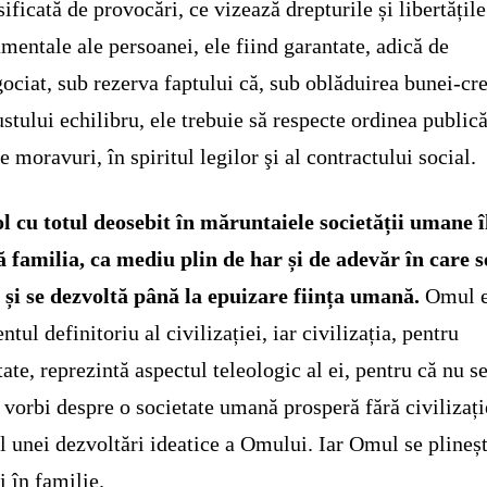
sificată de provocări, ce vizează drepturile și libertățile
mentale ale persoanei, ele fiind garantate, adică de
ociat, sub rezerva faptului că, sub oblăduirea bunei-cr
justului echilibru, ele trebuie să respecte ordinea publică
e moravuri, în spiritul legilor şi al contractului social.
l cu totul deosebit în măruntaiele societății umane î
 familia, ca mediu plin de har și de adevăr în care s
 și se dezvoltă până la epuizare ființa umană.
Omul e
ntul definitoriu al civilizației, iar civilizația, pentru
tate, reprezintă aspectul teleologic al ei, pentru că nu s
 vorbi despre o societate umană prosperă fără civilizați
l unei dezvoltări ideatice a Omului. Iar Omul se plineș
 în familie.