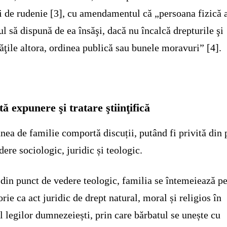
ii de rudenie [3], cu amendamentul că „persoana fizică 
ul să dispună de ea însăşi, dacă nu încalcă drepturile şi
tăţile altora, ordinea publică sau bunele moravuri” [4].
tă expunere şi tratare ştiinţifică
nea de familie comportă discuții, putând fi privită din 
dere sociologic, juridic și teologic.
din punct de vedere teologic, familia se întemeiează p
orie ca act juridic de drept natural, moral și religios în
l legilor dumnezeiești, prin care bărbatul se unește cu