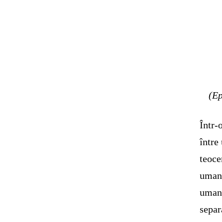
(Ep
Într-
între
teoce
umani
umani
separ