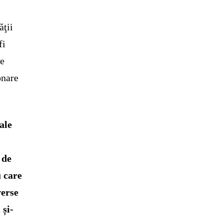
ăţii
fi
re
onare
ale
,
 de
 care
verse
 și-