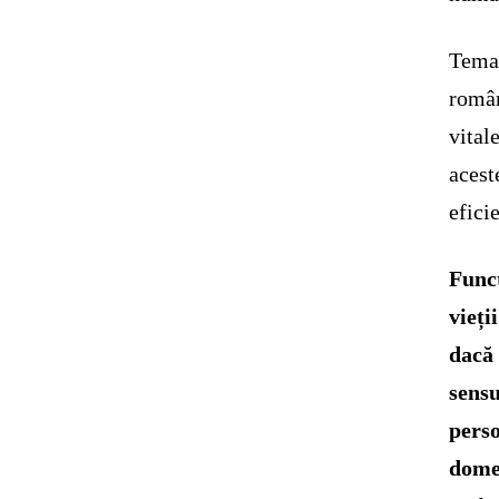
Tema 
român
vital
acest
efici
Funcț
vieți
dacă 
sensu
perso
domen