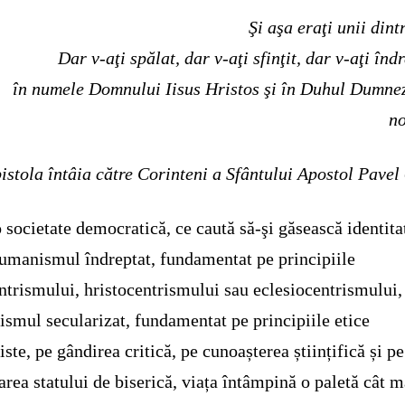
Şi aşa eraţi unii dintr
Dar v-aţi spălat, dar v-aţi sfinţit, dar v-aţi înd
în numele Domnului Iisus Hristos şi în Duhul Dumne
no
istola întâia către Corinteni a Sfântului Apostol Pavel 
o societate democratică, ce caută să-şi găsească identita
 umanismul îndreptat, fundamentat pe principiile
ntrismului, hristocentrismului sau eclesiocentrismului,
smul secularizat, fundamentat pe principiile etice
ste, pe gândirea critică, pe cunoașterea științifică și pe
area statului de biserică, viața întâmpină o paletă cât m