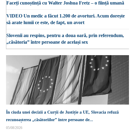
Faceți cunoștință cu Walter Joshua Fretz – o ființă umană
VIDEO Un medic a făcut 1.200 de avorturi. Acum dorește
să arate lumii ce este, de fapt, un avort
Slovenii au respins, pentru a doua oară, prin referendum,
„căsătoria” între persoane de același sex
În ciuda unei decizii a Curții de Justiție a UE, Slovacia refuză
recunoașterea „căsătoriilor” între persoane de...
05/08/2026