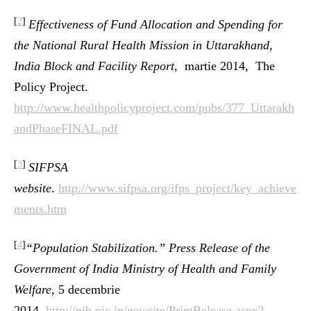
[
2
]
Effectiveness of Fund Allocation and Spending for
the National Rural Health Mission in Uttarakhand,
India Block and Facility Report
, martie 2014, The
Policy Project.
http://www.healthpolicyproject.com/pubs/377_Uttarakh
andPhaseFINAL.pdf
[
3
]
SIFPSA
website
.
http://www.sifpsa.org/ifps_project/key_achieve
ments.htm
[
4
]
“Population Stabilization.” Press Release of the
Government of India Ministry of Health and Family
Welfare,
5 decembrie
2014.
http://pib.nic.in/newsite/PrintRelease.aspx?