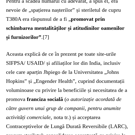
Pentru a scădea numărul cu adevărat, a spus el, era
nevoie de „spațierea nașterilor” și steriletul de cupru
T380A era răspunsul de a fi „
promovat prin
schimbarea mentalităților și atitudinilor oamenilor
și furnizorilor”
.[7]
Aceasta explică de ce în prezent pe toate site-urile
SIFPSA/ USAID/ și afiliaților lor din India, inclusiv
cele care aparțin Jhpiego de la Universitatea „Johns
Hopkins” și „Engender Health”, cuprind documentații
voluminoase cu privire la beneficiile și necesitatea de a
promova
franciza socială
(
o autorizație acordată de
către guvern unui grup de companii, pentru anumite
activități comerciale
, nota tr.) și acceptarea
Contraceptivelor de Lungă Durată Reversibile (LARC),