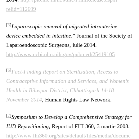
relid=112699
[
5
]
Laparoscopic removal of migrated intrauterine
device embedded in intestine
.” Journal of the Society of
Laparoendoscopic Surgeons, iulie 2014.
http://www.ncbi.nlm.nih.gov/pubmed/25419105
[
6
]
Fact-Finding Report on Sterilization, Access to
Contraceptive Information and Services, and Women’s
Health in Bilaspur District, Chhattisgarh 14-18
November 2014
, Human Rights Law Network.
[
7
]
Symposium to Develop a Comprehensive Strategy for
IUD Repositioning
, Report of FHI 360, 3 martie 2008.
http://www.fhi360.org/sites/default/files/media/docume