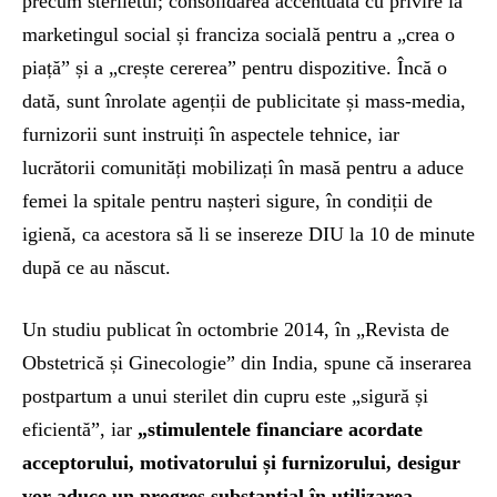
precum steriletul; consolidarea accentuată cu privire la
marketingul social și franciza socială pentru a „crea o
piață” și a „crește cererea” pentru dispozitive. Încă o
dată, sunt înrolate agenții de publicitate și mass-media,
furnizorii sunt instruiți în aspectele tehnice, iar
lucrătorii comunități mobilizați în masă pentru a aduce
femei la spitale pentru nașteri sigure, în condiții de
igienă, ca acestora să li se insereze DIU la 10 de minute
după ce au născut.
Un studiu publicat în octombrie 2014, în „Revista de
Obstetrică și Ginecologie” din India, spune că inserarea
postpartum a unui sterilet din cupru este „sigură și
eficientă”, iar
„
stimulentele financiare acordate
acceptorului, motivatorului și furnizorului, desigur
vor aduce un progres substanțial în utilizarea