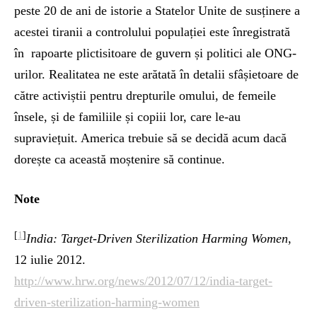
peste 20 de ani de istorie a Statelor Unite de susținere a
acestei tiranii a controlului populației este înregistrată
în rapoarte plictisitoare de guvern și politici ale ONG-
urilor. Realitatea ne este arătată în detalii sfâșietoare de
către activiștii pentru drepturile omului, de femeile
însele, și de familiile și copiii lor, care le-au
supraviețuit. America trebuie să se decidă acum dacă
dorește ca această moștenire să continue.
Note
[
1
]
India: Target-Driven Sterilization Harming Women
,
12 iulie 2012.
http://www.hrw.org/news/2012/07/12/india-target-
driven-sterilization-harming-women