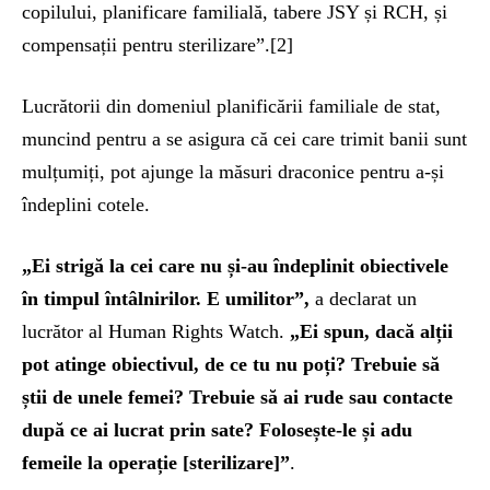
copilului, planificare familială, tabere JSY și RCH, și
compensații pentru sterilizare”.[2]
Lucrătorii din domeniul planificării familiale de stat,
muncind pentru a se asigura că cei care trimit banii sunt
mulțumiți, pot ajunge la măsuri draconice pentru a-și
îndeplini cotele.
„Ei
strigă la cei care nu și-au îndeplinit obiectivele
în timpul întâlnirilor. E umilitor”,
a declarat un
lucrător al Human Rights Watch.
„
Ei spun, dacă alții
pot atinge obiectivul, de ce tu nu poți? Trebuie să
știi de unele femei? Trebuie să ai rude sau contacte
după ce ai lucrat prin sate? Folosește-le și adu
femeile la operație [sterilizare]”
.