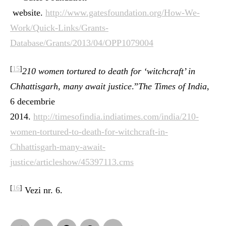
website.
http://www.gatesfoundation.org/How-We-
Work/Quick-Links/Grants-
Database/Grants/2013/04/OPP1079004
[
15
]
210 women tortured to death for ‘witchcraft’ in
Chhattisgarh, many await justice
.”
The Times of India
,
6 decembrie
2014.
http://timesofindia.indiatimes.com/india/210-
women-tortured-to-death-for-witchcraft-in-
Chhattisgarh-many-await-
justice/articleshow/45397113.cms
[
16
]
Vezi nr. 6.