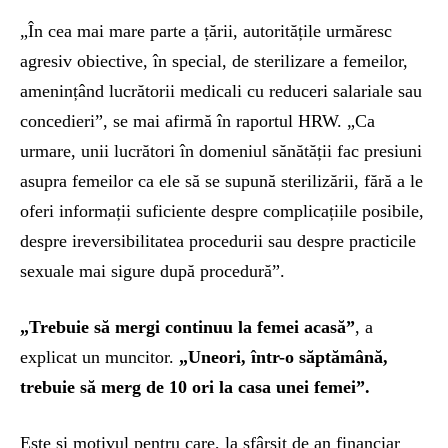
„În cea mai mare parte a țării, autoritățile urmăresc
agresiv obiective, în special, de sterilizare a femeilor,
amenințând lucrătorii medicali cu reduceri salariale sau
concedieri”, se mai afirmă în raportul HRW. „Ca
urmare, unii lucrători în domeniul sănătății fac presiuni
asupra femeilor ca ele să se supună sterilizării, fără a le
oferi informații suficiente despre complicațiile posibile,
despre ireversibilitatea procedurii sau despre practicile
sexuale mai sigure după procedură”.
„
Trebuie să mergi continuu la femei acasă”
, a
explicat un muncitor.
„
Uneori, într-o săptămână,
trebuie să merg de 10 ori la casa unei femei”.
Este și motivul pentru care, la sfârșit de an financiar