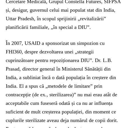
Cercetare Medicală, Grupul Constella Futures, SIFPSA
și, desigur, guvernul celui mai populat stat din India,
Uttar Pradesh, în scopul sprijinirii „revitalizării”
planificării familiale, „în special a DIU”.
În 2007, USAID a sponsorizat un simpozion cu
FHI360, despre dezvoltarea unei „strategii
cuprinzătoare pentru repoziționarea DIU”. Dr. L.B.
Prasad, director general în Ministerul Sănătății din
India, a subliniat încă o dată populația în creștere din
India. El a spus că „metodele de limitare” prin
contracepție (de ex., sterilizarea)” nu mai erau atât de
acceptabile cum fuseseră odată și ca nu ar influența
suficient de mult creșterea populației, din moment ce
cuplurile sterilizate aveau deja numărul de copii dorit.