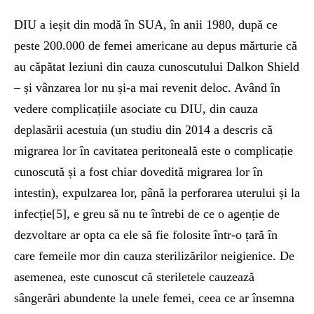
DIU a ieșit din modă în SUA, în anii 1980, după ce
peste 200.000 de femei americane au depus mărturie că
au căpătat leziuni din cauza cunoscutului Dalkon Shield
– și vânzarea lor nu și-a mai revenit deloc. Având în
vedere complicațiile asociate cu DIU, din cauza
deplasării acestuia (un studiu din 2014 a descris că
migrarea lor în cavitatea peritoneală este o complicație
cunoscută și a fost chiar dovedită migrarea lor în
intestin), expulzarea lor, până la perforarea uterului și la
infecție[5], e greu să nu te întrebi de ce o agenție de
dezvoltare ar opta ca ele să fie folosite într-o țară în
care femeile mor din cauza sterilizărilor neigienice. De
asemenea, este cunoscut că steriletele cauzează
sângerări abundente la unele femei, ceea ce ar însemna