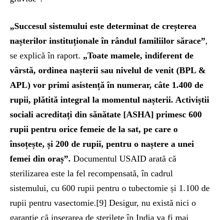
„Succesul sistemului este determinat de creșterea
nașterilor instituționale în rândul familiilor sărace”
,
se explică în raport.
„
Toate mamele, indiferent de
vârstă, ordinea nașterii sau nivelul de venit (BPL &
APL) vor primi asistență în numerar, câte 1.400 de
rupii, plătită integral la momentul nașterii. Activiștii
sociali acreditați din sănătate [ASHA] primesc 600
rupii pentru orice femeie de la sat, pe care o
însoțește, și 200 de rupii, pentru o naștere a unei
femei din oraș”.
Documentul USAID arată că
sterilizarea este la fel recompensată, în cadrul
sistemului, cu 600 rupii pentru o tubectomie și 1.100 de
rupii pentru vasectomie.[9] Desigur, nu există nici o
garanție că inserarea de sterilete în India va fi mai