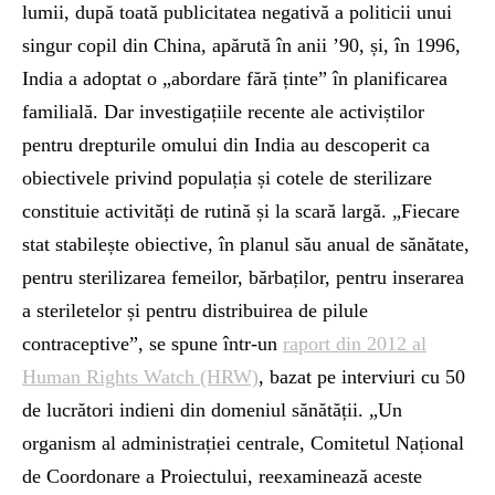
lumii, după toată publicitatea negativă a politicii unui
singur copil din China, apărută în anii ’90, și, în 1996,
India a adoptat o „abordare fără ținte” în planificarea
familială. Dar investigațiile recente ale activiștilor
pentru drepturile omului din India au descoperit ca
obiectivele privind populația și cotele de sterilizare
constituie activități de rutină și la scară largă. „Fiecare
stat stabilește obiective, în planul său anual de sănătate,
pentru sterilizarea femeilor, bărbaților, pentru inserarea
a steriletelor și pentru distribuirea de pilule
contraceptive”, se spune într-un
raport din 2012 al
Human Rights Watch (HRW)
, bazat pe interviuri cu 50
de lucrători indieni din domeniul sănătății. „Un
organism al administrației centrale, Comitetul Național
de Coordonare a Proiectului, reexaminează aceste