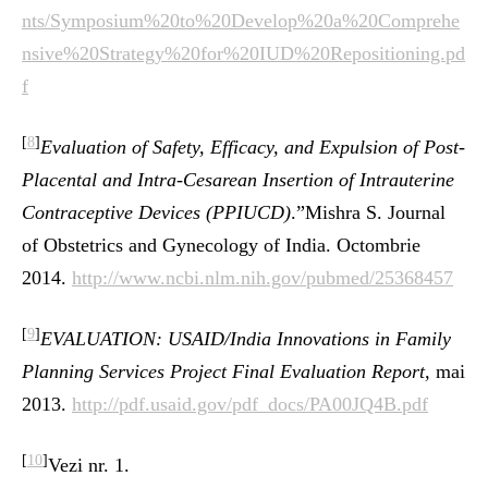
nts/Symposium%20to%20Develop%20a%20Comprehe
nsive%20Strategy%20for%20IUD%20Repositioning.pd
f
[
8
]
Evaluation of Safety, Efficacy, and Expulsion of Post-
Placental and Intra-Cesarean Insertion of Intrauterine
Contraceptive Devices (PPIUCD)
.”Mishra S. Journal
of Obstetrics and Gynecology of India. Octombrie
2014.
http://www.ncbi.nlm.nih.gov/pubmed/25368457
[
9
]
EVALUATION: USAID/India Innovations in Family
Planning Services Project Final Evaluation Report,
mai
2013.
http://pdf.usaid.gov/pdf_docs/PA00JQ4B.pdf
[
10
]
Vezi nr. 1.