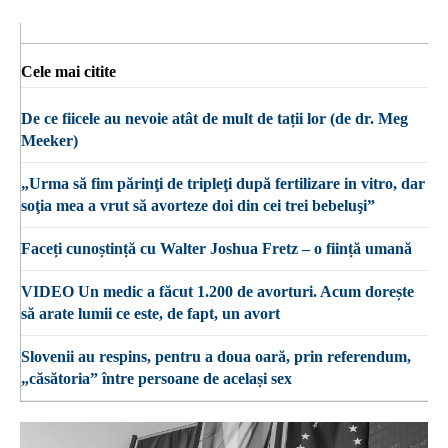
Cele mai citite
De ce fiicele au nevoie atât de mult de tații lor (de dr. Meg
Meeker)
„Urma să fim părinţi de tripleţi după fertilizare in vitro, dar
soţia mea a vrut să avorteze doi din cei trei bebeluşi”
Faceți cunoștință cu Walter Joshua Fretz – o ființă umană
VIDEO Un medic a făcut 1.200 de avorturi. Acum dorește
să arate lumii ce este, de fapt, un avort
Slovenii au respins, pentru a doua oară, prin referendum,
„căsătoria” între persoane de același sex