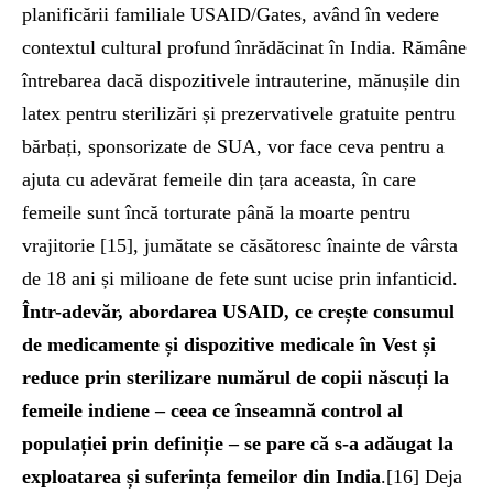
planificării familiale USAID/Gates, având în vedere
contextul cultural profund înrădăcinat în India. Rămâne
întrebarea dacă dispozitivele intrauterine, mănușile din
latex pentru sterilizări și prezervativele gratuite pentru
bărbați, sponsorizate de SUA, vor face ceva pentru a
ajuta cu adevărat femeile din țara aceasta, în care
femeile sunt încă torturate până la moarte pentru
vrajitorie [15], jumătate se căsătoresc înainte de vârsta
de 18 ani și milioane de fete sunt ucise prin infanticid.
Într-adevăr
, abordarea USAID, ce crește consumul
de medicamente și dispozitive medicale în Vest și
reduce prin sterilizare numărul de copii născuți la
femeile indiene – ceea ce înseamnă control al
populației prin definiție – se pare că s-a adăugat la
exploatarea și suferința femeilor din India
.[16] Deja