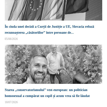
În ciuda unei decizii a Curții de Justiție a UE, Slovacia refuză
recunoașterea „căsătoriilor” între persoane de...
05/08/2026
Starea „conservatorismului” vest-european: un politician
homosexual a cumpărat un copil și acum vrea să fie lăudat
18/07/2026