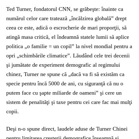
Ted Turner, fondatorul CNN, se grăbeşte: înainte ca
numărul celor care tratează „încălzirea globală” drept
ceea ce este, adică o escrocherie de mari proporţii, să
atingă masa critică, el îndeamnă statele lumii să aplice
politica „o familie = un copil” la nivel mondial pentru a
opri „schimbările climatice”. Lăudând cele trei decenii
şi jumătate de experiment demografic al regimului
chinez, Turner ne spune că „dacă va fi să existăm ca
specie pentru încă 5000 de ani, cu siguranţă că nu o
putem face cu şapte miliarde de oameni” şi cere un
sistem de penalităţi şi taxe pentru cei care fac mai mulţi
copii.
Deşi n-o spune direct, laudele aduse de Turner Chinei
pentru limitarea creşterii demografice înseamnă şi