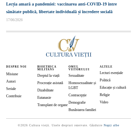
Lecția amară a pandemiei: vaccinarea anti-COVID-19 între
sănătate publică, libertate individuală și încredere socială
17/06/2026
DESPRE NOI
BIOETHICA
OMUL
ALTELE
MILITANS
VIITORULUI
Lecturi esențiale
Misiune
Dreptul la viață
Sexualitate
Politică
Autori
Procreație asistată
Homosexualitate și
Educație și cultură
LGBT
Seriale
Dizabilitate
Religie
Contracepție
Contribuie
Eutanasie
Video
Demografie
Transplant de organe
Bunăstarea familiei
©2026 Cultura vieții. Unele drepturi rezervate. Găzduire
Nopți albe