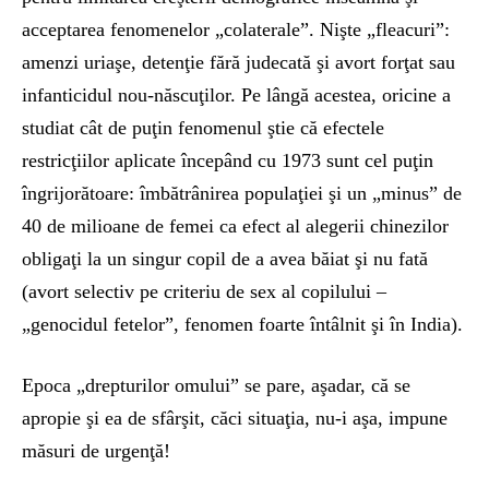
acceptarea fenomenelor „colaterale”. Nişte „fleacuri”:
amenzi uriaşe, detenţie fără judecată şi avort forţat sau
infanticidul nou-născuţilor. Pe lângă acestea, oricine a
studiat cât de puţin fenomenul ştie că efectele
restricţiilor aplicate începând cu 1973 sunt cel puţin
îngrijorătoare: îmbătrânirea populaţiei şi un „minus” de
40 de milioane de femei ca efect al alegerii chinezilor
obligaţi la un singur copil de a avea băiat şi nu fată
(avort selectiv pe criteriu de sex al copilului –
„genocidul fetelor”, fenomen foarte întâlnit şi în India).
Epoca „drepturilor omului” se pare, aşadar, că se
apropie şi ea de sfârşit, căci situaţia, nu-i aşa, impune
măsuri de urgenţă!