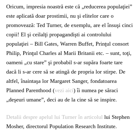
Oricum, impresia noastră este că „reducerea populaţiei”
este aplicată doar prostimii, nu şi elitelor care o
promovează: Ted Turner, de exemplu, are el însuşi cinci
copii! El şi ceilalţi propagandişti ai controlului
populaţiei – Bill Gates, Warren Buffet, Prinţul consort
Philip, Prinţul Charles al Marii Britanii etc. – sunt, toţi,
oameni „cu stare” şi probabil s-ar supăra foarte tare
dacă li s-ar cere să se atingă de propria lor stirpe. De
altfel, înaintaşa lor Margaret Sanger, fondatoarea
Planned Parenthood (
vezi aici
) îi numea pe săraci
„deşeuri umane”, deci au de la cine să se inspire.
Detalii despre apelul lui Turner în articolul
lui Stephen
Mosher, directorul Population Research Institute.