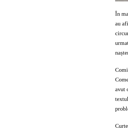
În ma
au af
circu
urmat
naște
Comit
Comen
avut 
textu
probl
Curte