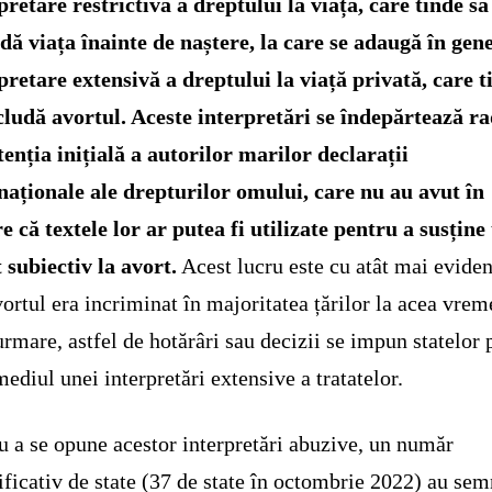
pretare restrictivă a dreptului la viață, care tinde să
dă viața înainte de naștere, la care se adaugă în gen
pretare extensivă a dreptului la viață privată, care t
cludă avortul. Aceste interpretări se îndepărtează ra
tenția inițială a autorilor marilor declarații
naționale ale drepturilor omului, care nu au avut în
e că textele lor ar putea fi utilizate pentru a susține
 subiectiv la avort.
Acest lucru este cu atât mai eviden
vortul era incriminat în majoritatea țărilor la acea vrem
urmare, astfel de hotărâri sau decizii se impun statelor 
mediul unei interpretări extensive a tratatelor.
u a se opune acestor interpretări abuzive, un număr
ficativ de state (37 de state în octombrie 2022) au sem