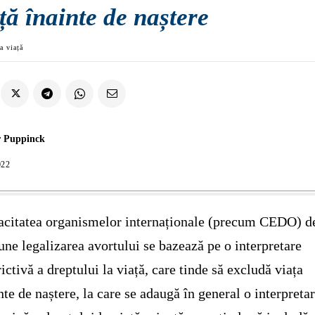
ță înainte de naștere
a viață
r Puppinck
022
citatea organismelor internaționale (precum CEDO) d
ne legalizarea avortului se bazează pe o interpretare
rictivă a dreptului la viață, care tinde să excludă viața
nte de naștere, la care se adaugă în general o interpreta