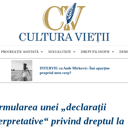
PROCREAȚIE ASISTATĂ
SEXUALITATE
DREPT/FILOSOFIE
DEM
INTERVIU cu Aude Mirkovic: Îmi aparține
propriul meu corp?
rmularea unei „declarații
erpretative“ privind dreptul la