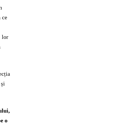
n
a ce
 lor
a
ecția
 și
lui,
pe o