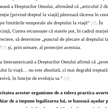
eană a Drepturilor Omului, afirmând că „articolul 2 di
nție [privind dreptul la viață] păstrează tăcerea în cee
ște limitările temporale ale dreptului la viață“
[2]
.
În
cință, Curtea recunoaște că statele pot, în cadrul marjei
reciere, să determine „punctul de plecare al dreptului l
“
[3]
și, prin urmare, al protecției acestuia.
a Interamericană a Drepturilor Omului afirmă că „prot
ului la viață… nu este absolută, ci mai degrabă treptată
esivă, în funcție de evoluția sa.”
[4]
itatea acestor organisme de a tolera practica avortu
hiar de a impune legalizarea lui, se bazează așadar 