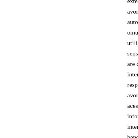
exte
avor
auto
omul
util
sens
are 
inte
resp
avor
aces
info
inte
bene