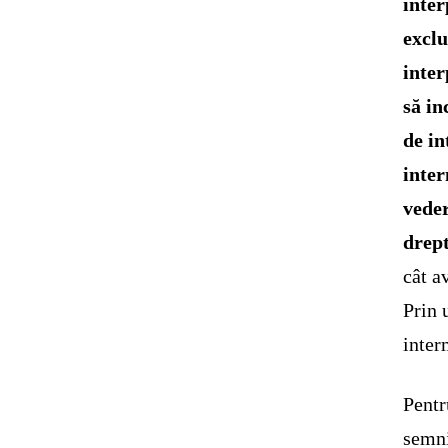
inter
exclu
inter
să in
de in
inter
veder
drept
cât a
Prin 
inter
Pentr
semni