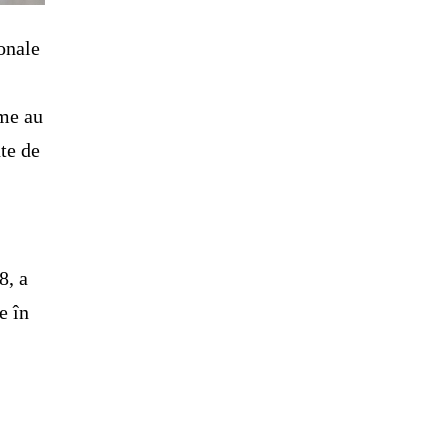
onale
sme au
nte de
a
8, a
e în