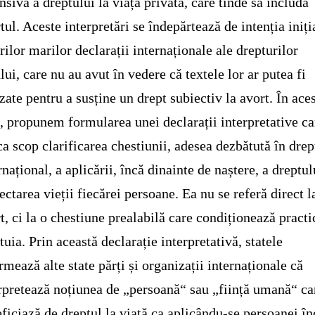
nsivă a dreptului la viață privată, care tinde să includă
tul. Aceste interpretări se îndepărtează de intenția iniți
rilor marilor declarații internaționale ale drepturilor
ui, care nu au avut în vedere că textele lor ar putea fi
izate pentru a susține un drept subiectiv la avort. În ace
, propunem formularea unei declarații interpretative ca
ca scop clarificarea chestiunii, adesea dezbătută în drep
rnațional, a aplicării, încă dinainte de naștere, a dreptul
ectarea vieții fiecărei persoane. Ea nu se referă direct l
t, ci la o chestiune prealabilă care condiționează practi
tuia. Prin această declarație interpretativă, statele
rmează alte state părți și organizații internaționale că
rpretează noțiunea de „persoană“ sau „ființă umană“ ca
ficiază de dreptul la viață ca aplicându-se persoanei în