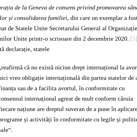
rația de la Geneva de consens privind promovarea sănă
lor și consolidarea familiei
, din care un exemplar a fos
at de Statele Unite Secretarului General al Organizație
nilor Unite printr-o scrisoare din 2 decembrie 2020.
[5
tă declarație, statele
„reafirmă că nu există niciun drept internațional la avor
nici vreo obligație internațională din partea statelor de 
finanța sau de a facilita avortul, în conformitate cu
consensul internațional agreat de mult conform căruia
fiecare națiune are dreptul suveran de a pune în aplicar
programe și activități în conformitate cu legile și politi
sale“.