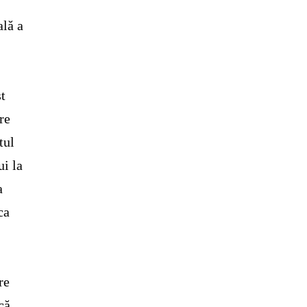
ală a
st
re
tul
ui la
a
ca
re
că