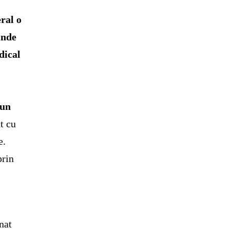
eral o
inde
dical
 un
t cu
e.
prin
nat