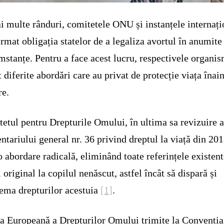
i multe rânduri, comitetele ONU și instanțele internați
irmat obligația statelor de a legaliza avortul în anumite
mstanțe. Pentru a face acest lucru, respectivele organi
 diferite abordări care au privat de protecție viața înai
re.
etul pentru Drepturile Omului, în ultima sa revizuire 
tariului general nr. 36 privind dreptul la viață din 201
o abordare radicală, eliminând toate referințele existent
l original la copilul nenăscut, astfel încât să dispară și
ema drepturilor acestuia
[1]
.
a Europeană a Drepturilor Omului trimite la Convenția