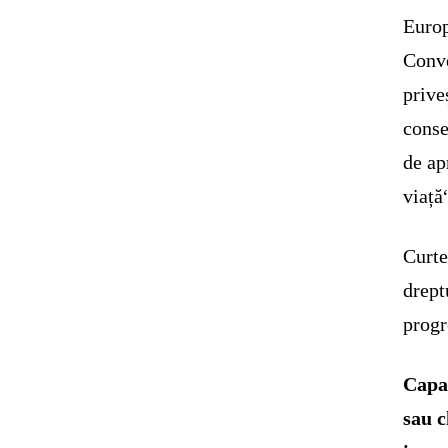
Europ
Conve
prive
conse
de ap
viață
Curte
drept
progr
Capac
sau c