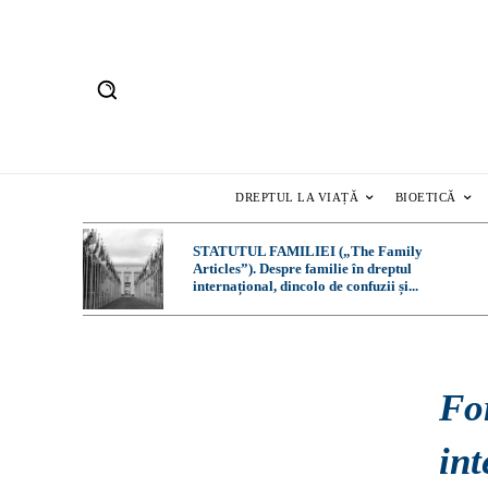
DREPTUL LA VIAȚĂ
BIOETICĂ
STATUTUL FAMILIEI („The Family
Articles”). Despre familie în dreptul
internațional, dincolo de confuzii și...
Fo
int