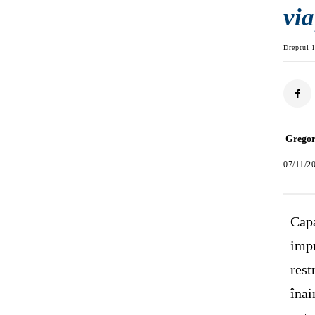
via
Dreptul l
Grego
07/11/2
Capa
impu
rest
înai