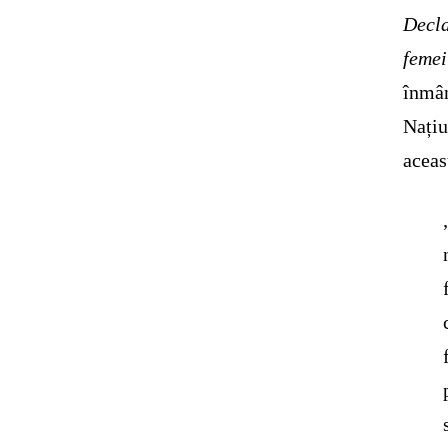
Decla
femei
înmân
Națiu
aceas