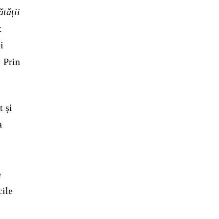
tății
t
i
]
Prin
t și
a
e
cile