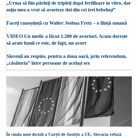
„Urma să fim părinţi de tripleţi după fertilizare in vitro, dar
soţia mea a vrut să avorteze doi din cei trei bebeluşi”
Faceți cunoștință cu Walter Joshua Fretz – o ființă umană
VIDEO Un medic a făcut 1.200 de avorturi. Acum dorește
să arate lumii ce este, de fapt, un avort
Slovenii au respins, pentru a doua oară, prin referendum,
„căsătoria” între persoane de același sex
În ciuda unei decizii a Curții de Justiție a UE, Slovacia refuză