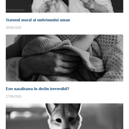
Statutul moral al embrionului uman
30/06/2026
Este natalitatea în declin ireversibil?
27/06/2026