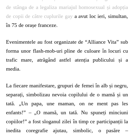
de stânga de a legaliza mariajul homosexual și adopția
de copii de către cuplurile gay
a avut loc ieri, simultan,
în 75 de orașe franceze.
Evenimentele au fost organizate de “Alliance Vita” sub
forma unor flash-mob-uri pline de culoare în locuri cu
trafic mare, atrăgând astfel atenția publicului și a
media.
La fiecare manifestare, grupuri de femei în alb și negru,
separați, simbolizau nevoia copilului de o mamă și un
tată. „Un papa, une maman, on ne ment pas les
enfants!” – „O mamă, un tată. Nu spuneți minciuni
copiilor!” a fost sloganul zilei în timp ce participanții la
inedita coregrafie ajutau, simbolic, o pasăre –