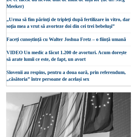
Meeker)
„Urma să fim părinţi de tripleţi după fertilizare in vitro, dar
soţia mea a vrut să avorteze doi din cei trei bebeluşi”
Faceți cunoștință cu Walter Joshua Fretz – o ființă umană
VIDEO Un medic a făcut 1.200 de avorturi. Acum dorește
să arate lumii ce este, de fapt, un avort
Slovenii au respins, pentru a doua oară, prin referendum,
„căsătoria” între persoane de același sex