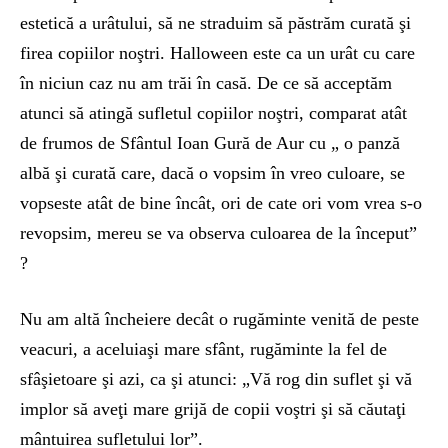
estetică a urâtului, să ne straduim să păstrăm curată şi
firea copiilor noştri. Halloween este ca un urât cu care
în niciun caz nu am trăi în casă. De ce să acceptăm
atunci să atingă sufletul copiilor noştri, comparat atât
de frumos de Sfântul Ioan Gură de Aur cu „ o panză
albă şi curată care, dacă o vopsim în vreo culoare, se
vopseste atât de bine încât, ori de cate ori vom vrea s-o
revopsim, mereu se va observa culoarea de la început”
?
Nu am altă încheiere decât o rugăminte venită de peste
veacuri, a aceluiaşi mare sfânt, rugăminte la fel de
sfâşietoare şi azi, ca şi atunci: „Vă rog din suflet şi vă
implor să aveţi mare grijă de copii voştri şi să căutaţi
mântuirea sufletului lor”.