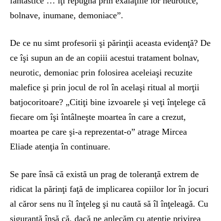
fantastice … îţi repugnă prin exalaţiile lor neurotice,
bolnave, inumane, demoniace”.
De ce nu simt profesorii şi părinţii aceasta evidenţă? De
ce îşi supun an de an copiii acestui tratament bolnav,
neurotic, demoniac prin folosirea aceleiaşi recuzite
malefice şi prin jocul de rol în acelaşi ritual al morţii
batjocoritoare? „Citiţi bine izvoarele şi veţi înţelege că
fiecare om îşi întâlneşte moartea în care a crezut,
moartea pe care şi-a reprezentat-o” atrage Mircea
Eliade atenţia în continuare.
Se pare însă că există un prag de toleranţă extrem de
ridicat la părinţi faţă de implicarea copiilor lor în jocuri
al căror sens nu îl înţeleg şi nu caută să îl înţeleagă. Cu
siguranţă însă că, dacă ne aplecăm cu atenţie privirea