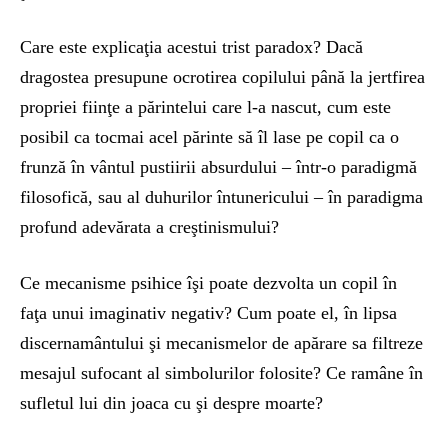
Care este explicaţia acestui trist paradox? Dacă
dragostea presupune ocrotirea copilului până la jertfirea
propriei fiinţe a părintelui care l-a nascut, cum este
posibil ca tocmai acel părinte să îl lase pe copil ca o
frunză în vântul pustiirii absurdului – într-o paradigmă
filosofică, sau al duhurilor întunericului – în paradigma
profund adevărata a creştinismului?
Ce mecanisme psihice îşi poate dezvolta un copil în
faţa unui imaginativ negativ? Cum poate el, în lipsa
discernamântului şi mecanismelor de apărare sa filtreze
mesajul sufocant al simbolurilor folosite? Ce ramâne în
sufletul lui din joaca cu şi despre moarte?