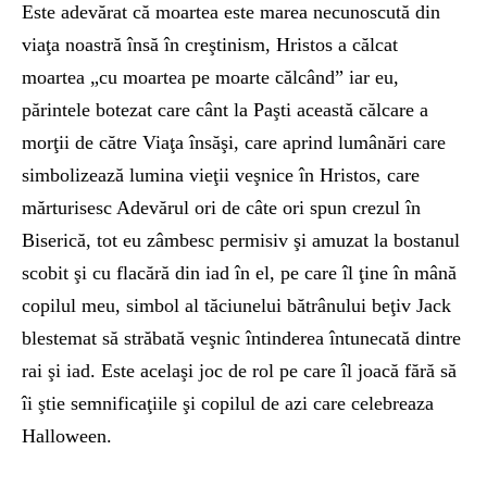
Este adevărat că moartea este marea necunoscută din
viaţa noastră însă în creştinism, Hristos a călcat
moartea „cu moartea pe moarte călcând” iar eu,
părintele botezat care cânt la Paşti această călcare a
morţii de către Viaţa însăşi, care aprind lumânări care
simbolizează lumina vieţii veşnice în Hristos, care
mărturisesc Adevărul ori de câte ori spun crezul în
Biserică, tot eu zâmbesc permisiv şi amuzat la bostanul
scobit şi cu flacără din iad în el, pe care îl ţine în mână
copilul meu, simbol al tăciunelui bătrânului beţiv Jack
blestemat să străbată veşnic întinderea întunecată dintre
rai şi iad. Este acelaşi joc de rol pe care îl joacă fără să
îi ştie semnificaţiile şi copilul de azi care celebreaza
Halloween.