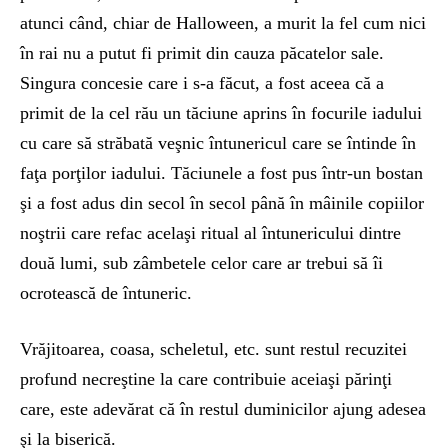
atunci când, chiar de Halloween, a murit la fel cum nici
în rai nu a putut fi primit din cauza păcatelor sale.
Singura concesie care i s-a făcut, a fost aceea că a
primit de la cel rău un tăciune aprins în focurile iadului
cu care să străbată veşnic întunericul care se întinde în
faţa porţilor iadului. Tăciunele a fost pus într-un bostan
şi a fost adus din secol în secol până în mâinile copiilor
noştrii care refac acelaşi ritual al întunericului dintre
două lumi, sub zâmbetele celor care ar trebui să îi
ocrotească de întuneric.
Vrăjitoarea, coasa, scheletul, etc. sunt restul recuzitei
profund necreştine la care contribuie aceiaşi părinţi
care, este adevărat că în restul duminicilor ajung adesea
şi la biserică.