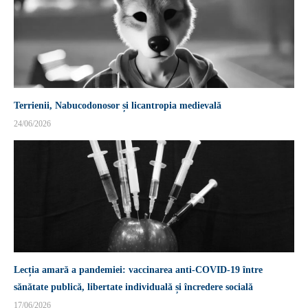
Terrienii, Nabucodonosor și licantropia medievală
24/06/2026
Lecția amară a pandemiei: vaccinarea anti-COVID-19 între
sănătate publică, libertate individuală și încredere socială
17/06/2026