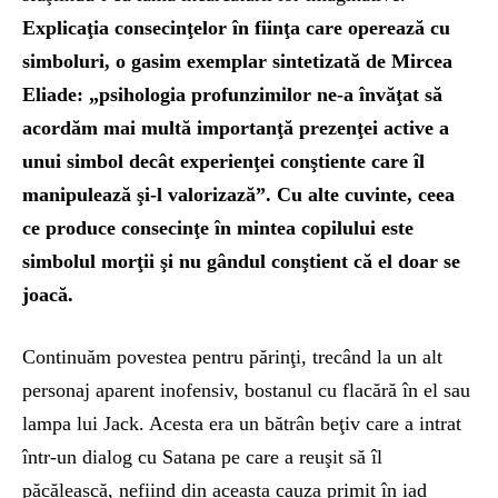
Explicaţia consecinţelor în fiinţa care operează cu
simboluri, o gasim exemplar sintetizată de Mircea
Eliade: „psihologia profunzimilor ne-a învăţat să
acordăm mai multă importanţă prezenţei active a
unui simbol decât experienţei conştiente care îl
manipulează şi-l valorizază”. Cu alte cuvinte, ceea
ce produce consecinţe în mintea copilului este
simbolul morţii şi nu gândul conştient că el doar se
joacă.
Continuăm povestea pentru părinţi, trecând la un alt
personaj aparent inofensiv, bostanul cu flacără în el sau
lampa lui Jack. Acesta era un bătrân beţiv care a intrat
într-un dialog cu Satana pe care a reuşit să îl
păcălească, nefiind din aceasta cauza primit în iad