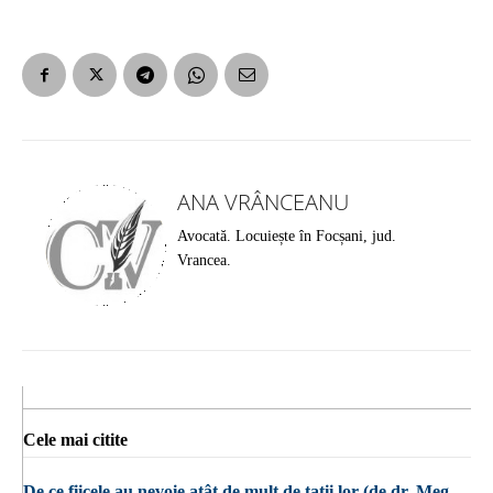
ANA VRÂNCEANU
Avocată. Locuiește în Focșani, jud.
Vrancea.
Cele mai citite
De ce fiicele au nevoie atât de mult de tații lor (de dr. Meg