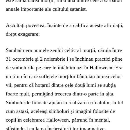
este sărbătoarea morţii, fiind una dintre cele 3 sarbatori
anuale importante ale cultului satanist.
Ascultaţi povestea, înainte de a califica aceste afirmaţii,
drept exagerare:
Samhain era numele zeului celtic al morţii, căruia între
31 octombrie şi 2 noiembrie i se închinau practici pline
de smbolurile pe care le întâlnim azi în Halloween. Era
un timp în care sufletele morţilor bântuiau lumea celor
vii, pentru că hotarul dintre cele două lumi se subţia
foarte mult, permiţând trecerea dintr-o parte in alta.
Simbolurile folosite ajutau la realizarea ritualului, la fel
cum astazi, aceleaşi simboluri şi imagini folosite de
copii în celebrarea Halloween, pătrund în mental,
sfâşiindu-l cu lama încărcăturii lor imaginative.