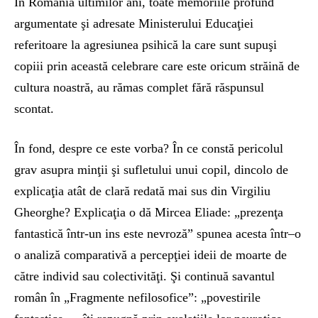
În România ultimilor ani, toate memoriile profund
argumentate şi adresate Ministerului Educaţiei
referitoare la agresiunea psihică la care sunt supuşi
copiii prin această celebrare care este oricum străină de
cultura noastră, au rămas complet fără răspunsul
scontat.
În fond, despre ce este vorba? În ce constă pericolul
grav asupra minţii şi sufletului unui copil, dincolo de
explicaţia atât de clară redată mai sus din Virgiliu
Gheorghe? Explicaţia o dă Mircea Eliade: „prezenţa
fantastică într-un ins este nevroză” spunea acesta într–o
o analiză comparativă a percepţiei ideii de moarte de
către individ sau colectivităţi. Şi continuă savantul
român în „Fragmente nefilosofice”: „povestirile