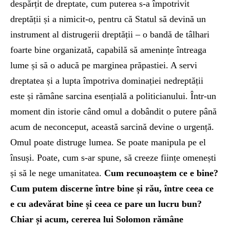
despărțit de dreptate, cum puterea s-a împotrivit
dreptății și a nimicit-o, pentru că Statul să devină un
instrument al distrugerii dreptății – o bandă de tâlhari
foarte bine organizată, capabilă să amenințe întreaga
lume și să o aducă pe marginea prăpastiei. A servi
dreptatea și a lupta împotriva dominației nedreptății
este și rămâne sarcina esențială a politicianului. Într-un
moment din istorie când omul a dobândit o putere până
acum de neconceput, această sarcină devine o urgență.
Omul poate distruge lumea. Se poate manipula pe el
însuși. Poate, cum s-ar spune, să creeze ființe omenești
și să le nege umanitatea.
Cum recunoaștem ce e bine?
Cum putem discerne între bine și rău, între ceea ce
e cu adevărat bine și ceea ce pare un lucru bun?
Chiar și acum, cererea lui Solomon rămâne