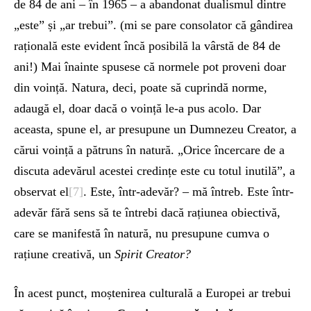
de 84 de ani – în 1965 – a abandonat dualismul dintre
„este” și „ar trebui”. (mi se pare consolator că gândirea
rațională este evident încă posibilă la vârstă de 84 de
ani!) Mai înainte spusese că normele pot proveni doar
din voință. Natura, deci, poate să cuprindă norme,
adaugă el, doar dacă o voință le-a pus acolo. Dar
aceasta, spune el, ar presupune un Dumnezeu Creator, a
cărui voință a pătruns în natură. „Orice încercare de a
discuta adevărul acestei credințe este cu totul inutilă”, a
observat el
[7]
. Este, într-adevăr? – mă întreb. Este într-
adevăr fără sens să te întrebi dacă rațiunea obiectivă,
care se manifestă în natură, nu presupune cumva o
rațiune creativă, un
Spirit Creator?
În acest punct, moștenirea culturală a Europei ar trebui