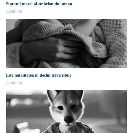
Statutul moral al embrionului uman
30/06/2026
Este natalitatea în declin ireversibil?
27/06/2026