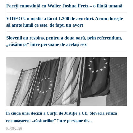
Faceți cunoștință cu Walter Joshua Fretz – o ființă umană
VIDEO Un medic a făcut 1.200 de avorturi. Acum dorește
să arate lumii ce este, de fapt, un avort
Slovenii au respins, pentru a doua oară, prin referendum,
„căsătoria” între persoane de același sex
În ciuda unei decizii a Curții de Justiție a UE, Slovacia refuză
recunoașterea „căsătoriilor” între persoane de...
05/08/2026