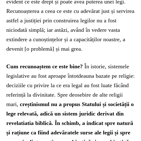
evident ce este drept și poate avea puterea unei legi.
Recunoașterea a ceea ce este cu adevărat just și servirea
astfel a justiției prin construirea legilor nu a fost
niciodată simplă; iar astăzi, având în vedere vasta
extindere a cunoștințelor și a capacităților noastre, a
devenit [o problemă] și mai grea.
Cum recunoaștem ce este bine?
În istorie, sistemele
legislative au fost aproape întotdeauna bazate pe religie:
deciziile cu privire la ce era legal au fost luate făcând
referință la divinitate. Spre deosebire de alte religii
mari,
creștinismul nu a propus Statului și societății o
lege relevată, adică un sistem juridic derivat din
revelatiatia biblică. În schimb, a indicat spre natură
și rațiune ca fiind adevăratele surse ale legii și spre