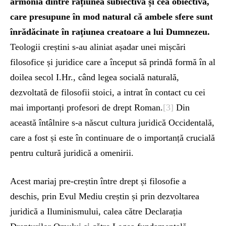
armonia dintre rațiunea subiectivă și cea obiectivă,
care presupune în mod natural că ambele sfere sunt
înrădăcinate în rațiunea creatoare a lui Dumnezeu.
Teologii creștini s-au aliniat așadar unei mișcări
filosofice și juridice care a început să prindă formă în al
doilea secol I.Hr., când legea socială naturală,
dezvoltată de filosofii stoici, a intrat în contact cu cei
mai importanți profesori de drept Roman.
[3]
Din
această întâlnire s-a născut cultura juridică Occidentală,
care a fost și este în continuare de o importanță crucială
pentru cultură juridică a omenirii.
Acest mariaj pre-creștin între drept și filosofie a
deschis, prin Evul Mediu creștin și prin dezvoltarea
juridică a Iluminismului, calea către Declarația