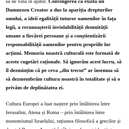
să ne vină în ajutor.
Convingerea că există un
Dumnezeu Creator a dus la apariția drepturilor
omului, a ideii egalității tuturor oamenilor în fața
legii, a recunoașterii inviolabilității demnității
umane a fiecărei persoane și a conștientizării
responsabilității oamenilor pentru propriile lor
acțiuni. Memoria noastră culturală este formată de
aceste cugetări raționale. Să ignorăm acest lucru, să
îl dezmințim că pe ceva „din trecut” ar însemna să
să dezmembrăm cultura noastră în totalitate și să o
privăm de deplinătatea ei.
Cultura Europei a luat naștere prin întâlnirea între
Ierusalim, Atena și Roma – prin întâlnirea între
monoteismul Israelului, rațiunea filosofică a grecilor și