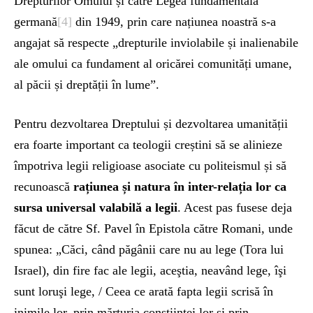
Drepturilor Omului și către Legea fundamentală
germană
[4]
din 1949, prin care națiunea noastră s-a
angajat să respecte „drepturile inviolabile și inalienabile
ale omului ca fundament al oricărei comunități umane,
al păcii și dreptății în lume”.
Pentru dezvoltarea Dreptului și dezvoltarea umanității
era foarte important ca teologii creștini să se alinieze
împotriva legii religioase asociate cu politeismul și să
recunoască
rațiunea și natura în inter-relația lor ca
sursa universal valabilă a legii
. Acest pas fusese deja
făcut de către Sf. Pavel în Epistola către Romani, unde
spunea: „Căci, când păgânii care nu au lege (Tora lui
Israel), din fire fac ale legii, aceştia, neavând lege, îşi
sunt loruşi lege, / Ceea ce arată fapta legii scrisă în
inimile lor, prin mărturia conştiinţei lor şi prin