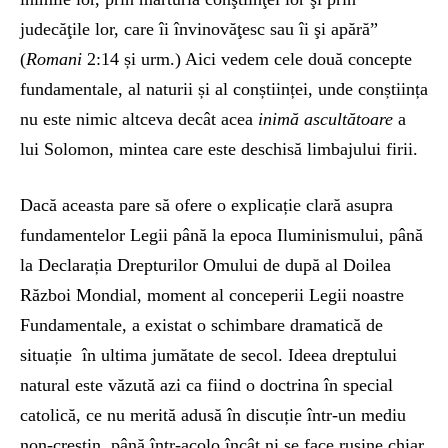
judecăţile lor, care îi învinovăţesc sau îi şi apără”
(
Romani
2:14 și urm.) Aici vedem cele două concepte
fundamentale, al naturii și al conștiinței, unde conștiința
nu este nimic altceva decât acea
inimă ascultătoare
a
lui Solomon, mintea care este deschisă limbajului firii.
Dacă aceasta pare să ofere o explicație clară asupra
fundamentelor Legii până la epoca Iluminismului, până
la Declarația Drepturilor Omului de după al Doilea
Război Mondial, moment al conceperii Legii noastre
Fundamentale, a existat o schimbare dramatică de
situație în ultima jumătate de secol. Ideea dreptului
natural este văzută azi ca fiind o doctrina în special
catolică, ce nu merită adusă în discuție într-un mediu
non-creștin, până într-acolo încât ni se face rușine chiar