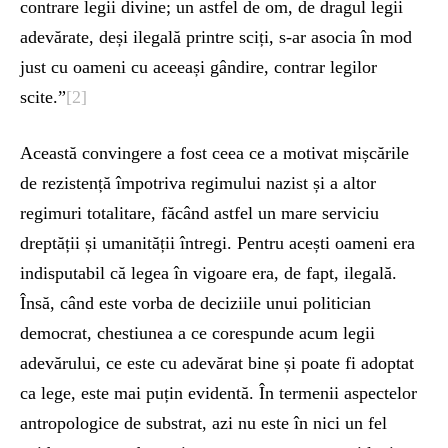
contrare legii divine; un astfel de om, de dragul legii
adevărate, deși ilegală printre sciți, s-ar asocia în mod
just cu oameni cu aceeași gândire, contrar legilor
scite.”
[2]
Această convingere a fost ceea ce a motivat mișcările
de rezistență împotriva regimului nazist și a altor
regimuri totalitare, făcând astfel un mare serviciu
dreptății și umanității întregi. Pentru acești oameni era
indisputabil că legea în vigoare era, de fapt, ilegală.
Însă, când este vorba de deciziile unui politician
democrat, chestiunea a ce corespunde acum legii
adevărului, ce este cu adevărat bine și poate fi adoptat
ca lege, este mai puțin evidentă. În termenii aspectelor
antropologice de substrat, azi nu este în nici un fel