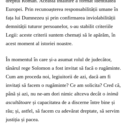
dreptul Roman. Această întâlnire a format identitatea
Europei. Prin recunoașterea responsabilității umane în
fața lui Dumnezeu și prin confirmarea inviolabilității
demnității tuturor persoanelor, s-au stabilit criteriile
Legii: aceste criterii suntem chemați să le apărăm, în
acest moment al istoriei noastre.
În momentul în care și-a asumat rolul de judecător,
tânărul rege Solomon a fost invitat să facă o rugăminte.
Cum am proceda noi, legiuitorii de azi, dacă am fi
invitați să facem o rugăminte? Ce am solicita? Cred că,
până și azi, nu ne-am dori nimic altceva decât o
inimă
ascultătoare
și capacitatea de a discerne între bine și
rău; și, astfel, să facem cu adevărat dreptate, să servim
justiția și pacea.