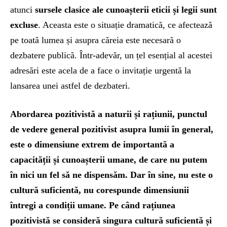
atunci
sursele clasice ale cunoașterii eticii și legii sunt
excluse
. Aceasta este o situație dramatică, ce afectează
pe toată lumea și asupra căreia este necesară o
dezbatere publică. Într-adevăr, un țel esențial al acestei
adresări este acela de a face o invitație urgentă la
lansarea unei astfel de dezbateri.
Abordarea pozitivistă a naturii și rațiunii, punctul
de vedere general pozitivist asupra lumii în general,
este o dimensiune extrem de importantă a
capacității și cunoașterii umane, de care nu putem
în nici un fel să ne dispensăm. Dar în sine, nu este o
cultură suficientă, nu corespunde dimensiunii
întregi a condiții umane. Pe când rațiunea
pozitivistă se consideră singura cultură suficientă și