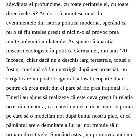
adevărata ei profunzime, cu toate cerințele ei, cu toate
directivele ei? Aș dori să amintesc unul din
evenimentele din istoria politică modernă, sperând că
nu o să fiu înțeles greșit și nici n-o să provoc prea
multe polemici unilaterale. Aș spune că apariția
mișcării ecologiste în politica Germaniei, din anii ’70
încoace, chiar dacă nu a deschis larg ferestrele, totuși a
fost și continuă să fie un strigăt după aer proaspăt, un
strigăt care nu poate fi ignorat și lăsat deoparte doar
pentru că prea mult din el pare să fie prea irațional
[6]
.
Tinerii au ajuns să realizeze că este ceva greșit în relația
noastră cu natura, că materia nu este doar materie primă
pe care să o modelăm noi după bunul nostru plac, ci că
pământul are o demnitate a lui iar noi trebuie să îi
urmăm directivele. Spunând astea, nu promovez nici un