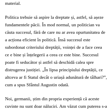
material.
Politica trebuie să aspire la dreptate și, astfel, să așeze
fundamentele păcii. În mod normal, un politician va
căuta succesul, fără de care nu ar avea opurtunitatea de
a acționa eficient în politică. Însă succesul este
subordonat criteriului dreptății, voinței de a face ceea
ce e bine și înțelegerii a ceea ce este bine. Succesul
poate fi seducător și astfel să deschidă calea spre
distrugerea justiției. „În lipsa principiului dreptății, ce
altceva ar fi Statul decât o uriașă adunătură de tâlhari?”,
cum a spus Sfântul Augustin odată.
Noi, germanii, știm din propria experiență că aceste
cuvinte nu sunt doar năluciri. Am văzut cum puterea s-a