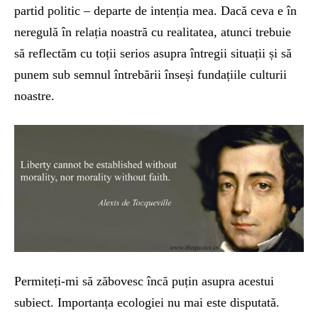
partid politic – departe de intenția mea. Dacă ceva e în
neregulă în relația noastră cu realitatea, atunci trebuie
să reflectăm cu toții serios asupra întregii situații și să
punem sub semnul întrebării înseși fundațiile culturii
noastre.
Permiteți-mi să zăbovesc încă puțin asupra acestui
subiect. Importanța ecologiei nu mai este disputată.