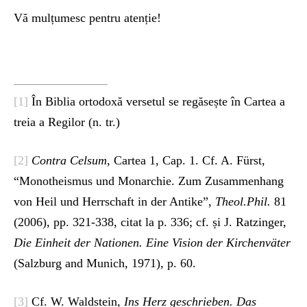
Vă mulțumesc pentru atenție!
[1]
În Biblia ortodoxă versetul se regăsește în Cartea a
treia a Regilor (n. tr.)
[2]
Contra Celsum
, Cartea 1, Cap. 1. Cf. A. Fürst,
“Monotheismus und Monarchie. Zum Zusammenhang
von Heil und Herrschaft in der Antike”,
Theol.Phil.
81
(2006), pp. 321-338, citat la p. 336; cf. și J. Ratzinger,
Die Einheit der Nationen. Eine Vision der Kirchenväter
(Salzburg and Munich, 1971), p. 60.
[3]
Cf. W. Waldstein,
Ins Herz geschrieben. Das