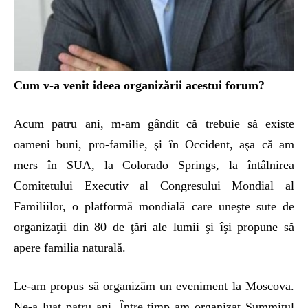
Cum v-a venit ideea organizării acestui forum?
Acum patru ani, m-am gândit că trebuie să existe
oameni buni, pro-familie, şi în Occident, aşa că am
mers în SUA, la Colorado Springs, la întâlnirea
Comitetului Executiv al Congresului Mondial al
Familiilor, o platformă mondială care uneşte sute de
organizaţii din 80 de ţări ale lumii şi îşi propune să
apere familia naturală.
Le-am propus să organizăm un eveniment la Moscova.
Ne-a luat patru ani. Între timp am organizat Summitul