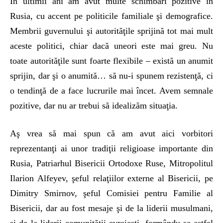
În ultimii ani am avut multe schimbări pozitive în
Rusia, cu accent pe politicile familiale şi demografice.
Membrii guvernului şi autorităţile sprijină tot mai mult
aceste politici, chiar dacă uneori este mai greu. Nu
toate autorităţile sunt foarte flexibile – există un anumit
sprijin, dar şi o anumită… să nu-i spunem rezistenţă, ci
o tendinţă de a face lucrurile mai încet. Avem semnale
pozitive, dar nu ar trebui să idealizăm situaţia.
Aş vrea să mai spun că am avut aici vorbitori
reprezentanţi ai unor tradiţii religioase importante din
Rusia, Patriarhul Bisericii Ortodoxe Ruse, Mitropolitul
Ilarion Alfeyev, şeful relaţiilor externe al Bisericii, pe
Dimitry Smirnov, şeful Comisiei pentru Familie al
Bisericii, dar au fost mesaje şi de la liderii musulmani,
şi de la liderii comunităţii evreieşti, formându-se astfel