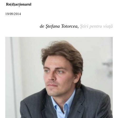
Re(d)acționarul
19/09/2014
de Ştefana Totorcea,
Ştiri pentru viaţă