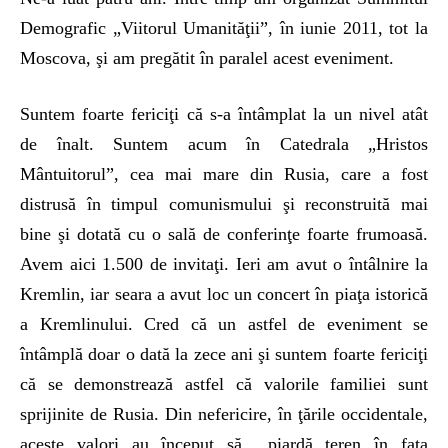
Demografic „Viitorul Umanităţii”, în iunie 2011, tot la
Moscova, şi am pregătit în paralel acest eveniment.
Suntem foarte fericiţi că s-a întâmplat la un nivel atât
de înalt. Suntem acum în Catedrala „Hristos
Mântuitorul”, cea mai mare din Rusia, care a fost
distrusă în timpul comunismului şi reconstruită mai
bine şi dotată cu o sală de conferinţe foarte frumoasă.
Avem aici 1.500 de invitaţi. Ieri am avut o întâlnire la
Kremlin, iar seara a avut loc un concert în piaţa istorică
a Kremlinului. Cred că un astfel de eveniment se
întâmplă doar o dată la zece ani şi suntem foarte fericiţi
că se demonstrează astfel că valorile familiei sunt
sprijinite de Rusia. Din nefericire, în ţările occidentale,
aceste valori au început să piardă teren în faţa