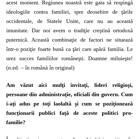
acest moment. Regiunea noastră este gata să respingă
ideologiile contra familiei, spre deosebire de ţările
occidentale, de Statele Unite, care nu au această
imunitate. Dar noi avem o tradiţie creştină ortodoxă
puternică. Această combinaţie de factori ne situează
într-o poziţie foarte bună ca ţări care apără familia. Le
urez succes familiilor româneşti. Doamne miluieşte!
(n.ed. – în română în original)
Am văzut aici mulţi invitaţi, lideri religioşi,
persoane din administraţie, oficiali din guvern. Cum
i-aţi adus pe toţi laolaltă şi cum se poziţionează
funcţionarii publici faţă de aceste politici pro-
familie?