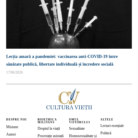
Lecția amară a pandemiei: vaccinarea anti-COVID-19 între
sănătate publică, libertate individuală și încredere socială
17/06/2026
DESPRE NOI
BIOETHICA
OMUL
ALTELE
MILITANS
VIITORULUI
Lecturi esențiale
Misiune
Dreptul la viață
Sexualitate
Politică
Autori
Procreație asistată
Homosexualitate și