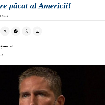
re păcat al Americii!
a viață
cționarul
015