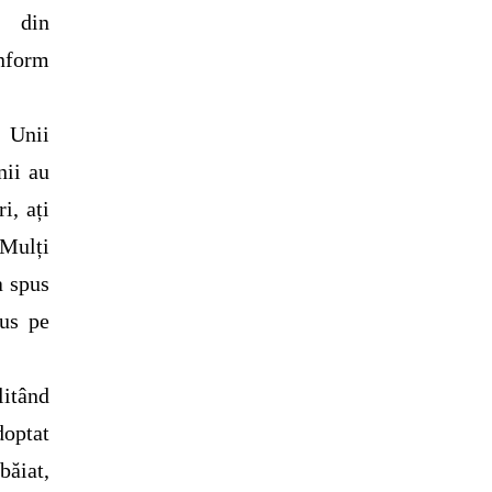
l din
onform
. Unii
nii au
i, ați
 Mulți
a spus
pus pe
litând
doptat
băiat,