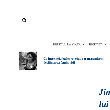
DREPTUL LA VIAȚĂ
BIOETICĂ
Ca între noi, fetele: revoluţia transgender şi
desfiinţarea feminităţii
Jim
lui