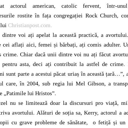
mat actorul american, catolic fervent, într-unu
rsurile rostite în fața congregației Rock Church, c
ului
Christianpost.com.
 dintre voi ați apelat la această practică, a avortului
e cei aflați aici, femei și bărbați, ați comis adulter. U
 crime. Chiar dacă unii dintre voi nu ați făcut avortur
t pentru asta, deci ați contribuit la astfel de crime.
i sunt parte a acestui păcat uriaș în această țară…”, 
ul care, în 2004, sub regia lui Mel Gibson, a trans
e „Patimile lui Hristos”.
zel nu se limitează doar la discursuri pro viață, mi
riva avortului. Alături de soția sa, Kerry, actorul a a
opii cu grave probleme de sănătate, o fetiță și un 