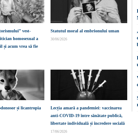
torismului” vest-
Statutul moral al embrionului uman
itician homosexual a
30/06/2026
l și acum vrea să fie
donosor și licantropia
Lecția amară a pandemiei: vaccinarea
anti-COVID-19 între sănătate publică,
libertate individuală și încredere socială
17/06/2026