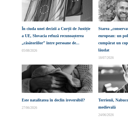
În ciuda unei decizii a Curții de Justiție
Starea „conserva
a UE, Slovacia refuză recunoașterea
european: un pol
„căsătoriilor” între persoane de...
cumpărat un copi
lăudat
05/08/2026
18/07/2026
Este natalitatea în declin ireversibil?
Terrienii, Nabuco
medievală
27/06/2026
24/06/2026