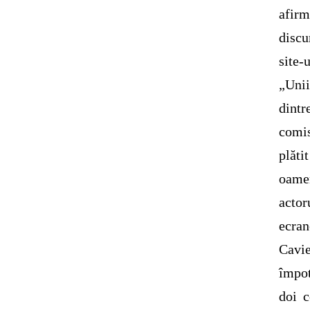
afir
discu
site-
„Unii
dintr
comis
plăti
oamen
actor
ecran
Cavie
împot
doi c