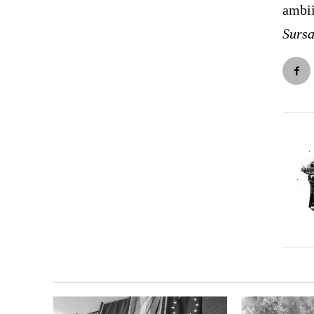
ambii
Surs