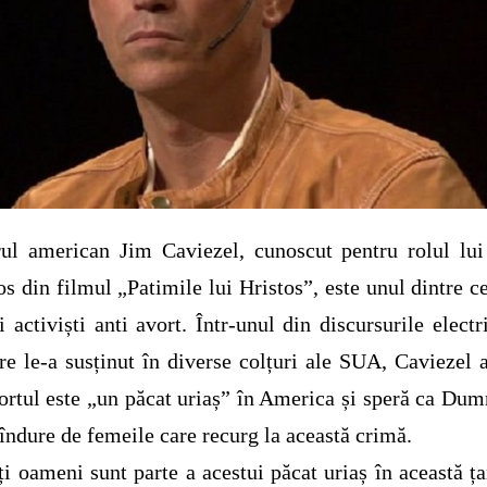
ul american Jim Caviezel, cunoscut pentru rolul lui
os din filmul „Patimile lui Hristos”, este unul dintre c
i activiști anti avort. Într-unul din discursurile electr
re le-a susținut în diverse colțuri ale SUA, Caviezel 
ortul este „un păcat uriaș” în America și speră ca Du
 îndure de femeile care recurg la această crimă.
i oameni sunt parte a acestui păcat uriaș în această ța