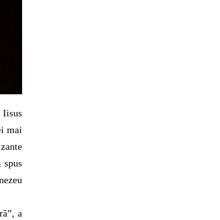
 Iisus
ei mai
izante
a spus
mnezeu
ră”, a