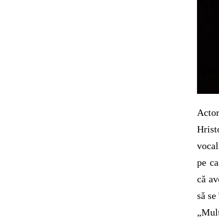
Actor
Hrist
vocal
pe ca
că av
să se
„Mulț