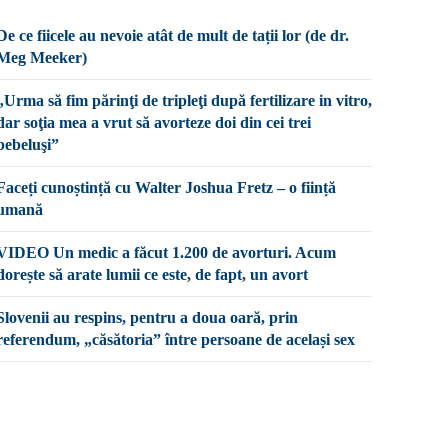
De ce fiicele au nevoie atât de mult de tații lor (de dr.
Meg Meeker)
„Urma să fim părinţi de tripleţi după fertilizare in vitro,
dar soţia mea a vrut să avorteze doi din cei trei
bebeluşi”
Faceți cunoștință cu Walter Joshua Fretz – o ființă
umană
VIDEO Un medic a făcut 1.200 de avorturi. Acum
dorește să arate lumii ce este, de fapt, un avort
Slovenii au respins, pentru a doua oară, prin
referendum, „căsătoria” între persoane de același sex