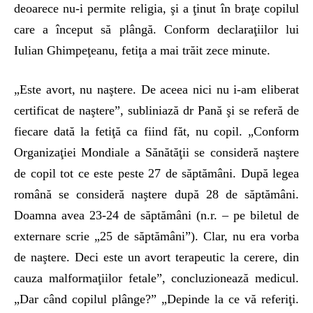
deoarece nu-i permite religia, şi a ţinut în braţe copilul
care a început să plângă. Conform declaraţiilor lui
Iulian Ghimpeţeanu, fetiţa a mai trăit zece minute.
„Este avort, nu naştere. De aceea nici nu i-am eliberat
certificat de naştere”, subliniază dr Pană şi se referă de
fiecare dată la fetiţă ca fiind făt, nu copil. „Conform
Organizaţiei Mondiale a Sănătăţii se consideră naştere
de copil tot ce este peste 27 de săptămâni. După legea
română se consideră naştere după 28 de săptămâni.
Doamna avea 23-24 de săptămâni (n.r. – pe biletul de
externare scrie „25 de săptămâni”). Clar, nu era vorba
de naştere. Deci este un avort terapeutic la cerere, din
cauza malformaţiilor fetale”, concluzionează medicul.
„Dar când copilul plânge?” „Depinde la ce vă referiţi.