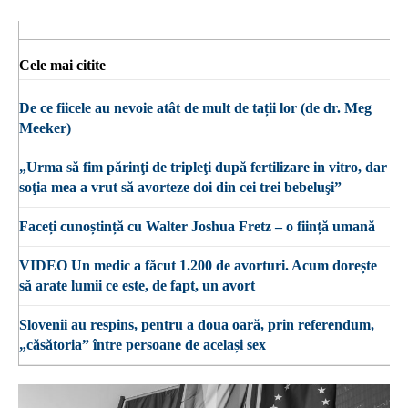
Cele mai citite
De ce fiicele au nevoie atât de mult de tații lor (de dr. Meg
Meeker)
„Urma să fim părinţi de tripleţi după fertilizare in vitro, dar
soţia mea a vrut să avorteze doi din cei trei bebeluşi”
Faceți cunoștință cu Walter Joshua Fretz – o ființă umană
VIDEO Un medic a făcut 1.200 de avorturi. Acum dorește
să arate lumii ce este, de fapt, un avort
Slovenii au respins, pentru a doua oară, prin referendum,
„căsătoria” între persoane de același sex