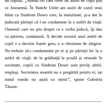
nu copilul. „Numai cei care cresc un astfel de copil ştiu
ce înseamnă. În Statele Unite am auzit de cazul unui
băiat cu Sindrom Down care, la maturitate, şi-a dat în
judecată părinţii că l-au condamnat la o astfel de viaţă.
Oamenii care nu ştiu despre ce e vorba judecă, îşi dau
cu părerea, condamnă. A decide avortul unui astfel de
copil e o decizie foarte grea, e o chestiune de alegere.
Nu trebuie să-i condamnăm pe ei şi pe părinţii lor la o
astfel de viaţă: de la grădiniţă la şcoală şi oriunde în
societate, copiii cu Sindrom Down sunt priviţi altfel,
respinşi. Societatea noastră nu e pregătită pentru ei, iar
statul român nu ajută cu nimic”, spune Gabriela
Tănase.
_____________________________________________