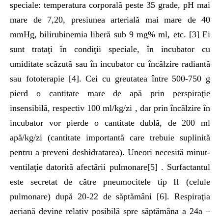
speciale: temperatura corporală peste 35 grade, pH mai
mare de 7,20, presiunea arterială mai mare de 40
mmHg, bilirubinemia liberă sub 9 mg% ml, etc. [3] Ei
sunt trataţi în condiţii speciale, în incubator cu
umiditate scăzută sau în incubator cu încălzire radiantă
sau fototerapie [4]. Cei cu greutatea între 500-750 g
pierd o cantitate mare de apă prin perspiraţie
insensibilă, respectiv 100 ml/kg/zi , dar prin încălzire în
incubator vor pierde o cantitate dublă, de 200 ml
apă/kg/zi (cantitate importantă care trebuie suplinită
pentru a preveni deshidratarea). Uneori necesită minut-
ventilaţie datorită afectării pulmonare[5] . Surfactantul
este secretat de către pneumocitele tip II (celule
pulmonare) după 20-22 de săptămâni [6]. Respiraţia
aeriană devine relativ posibilă spre săptămâna a 24a –