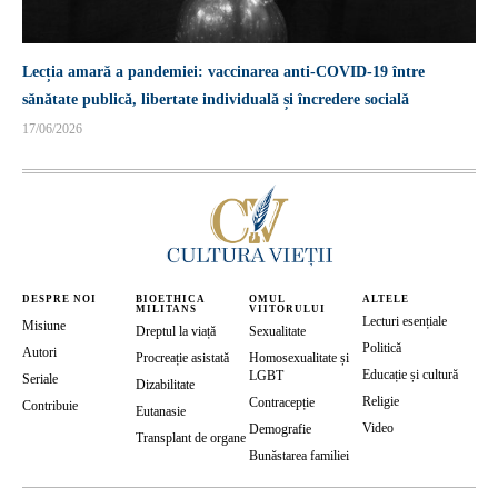
Lecția amară a pandemiei: vaccinarea anti-COVID-19 între
sănătate publică, libertate individuală și încredere socială
17/06/2026
DESPRE NOI
BIOETHICA
OMUL
ALTELE
MILITANS
VIITORULUI
Lecturi esențiale
Misiune
Dreptul la viață
Sexualitate
Politică
Autori
Procreație asistată
Homosexualitate și
Educație și cultură
LGBT
Seriale
Dizabilitate
Religie
Contracepție
Contribuie
Eutanasie
Video
Demografie
Transplant de organe
Bunăstarea familiei