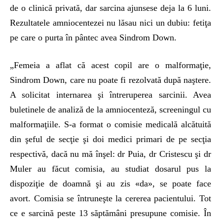
de o clinică privată, dar sarcina ajunsese deja la 6 luni.
Rezultatele amniocentezei nu lăsau nici un dubiu: fetiţa
pe care o purta în pântec avea Sindrom Down.
„Femeia a aflat că acest copil are o malformaţie,
Sindrom Down, care nu poate fi rezolvată după naştere.
A solicitat internarea şi întreruperea sarcinii. Avea
buletinele de analiză de la amniocenteză, screeningul cu
malformaţiile. S-a format o comisie me­dicală alcătuită
din şeful de secţie şi doi medici primari de pe secţia
respectivă, dacă nu mă înşel: dr Puia, dr Cristescu şi dr
Muler au făcut comisia, au studiat dosarul pus la
dispoziţie de doamnă şi au zis «da», se poate face
avort. Comisia se în­truneşte la cererea pacientului. Tot
ce e sarcină peste 13 săptămâni presupune comisie. În