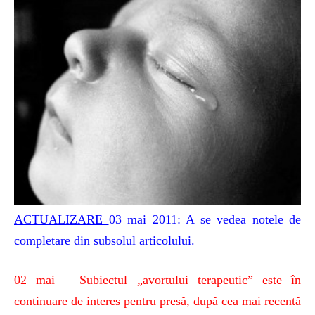
ACTUALIZARE
03 mai 2011: A se vedea notele de
completare din subsolul articolului.
02 mai – Subiectul „avortului terapeutic” este în
continuare de interes pentru presă, după cea mai recentă