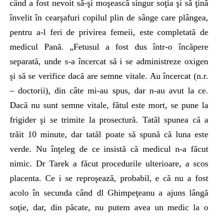
când a fost ne­voit să-şi moşească singur soţia şi să ţină
învelit în cearşafuri copilul plin de sânge care plângea,
pentru a-l feri de privirea femeii, este completată de
medicul Pană. „Fetusul a fost dus într-o încăpere
separată, unde s-a încercat să i se administreze oxigen
şi să se verifice dacă are semne vitale. Au încercat (n.r.
– doctorii), din câte mi-au spus, dar n-au avut la ce.
Dacă nu sunt semne vitale, fătul este mort, se pune la
frigider şi se trimite la prosectură. Tatăl spunea că a
trăit 10 minute, dar tatăl poate să spună că luna este
verde. Nu înţeleg de ce insistă că medicul n-a făcut
nimic. Dr Tarek a făcut procedurile ulterioare, a scos
placenta. Ce i se re­pro­şea­ză, probabil, e că nu a fost
acolo în secunda când dl Ghimpeţeanu a ajuns lângă
soţie, dar, din păcate, nu putem avea un medic la o