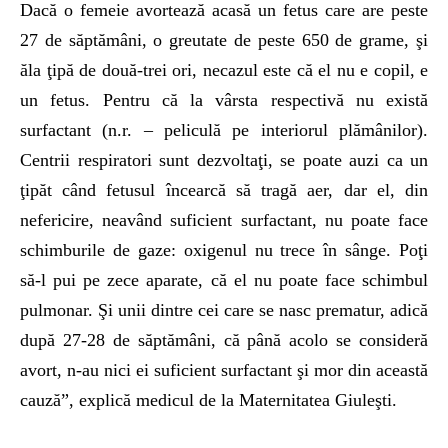
Dacă o femeie avortează acasă un fetus care are peste
27 de săptămâni, o greutate de peste 650 de grame, şi
ăla ţipă de două-trei ori, necazul este că el nu e copil, e
un fetus. Pentru că la vârsta respectivă nu există
surfactant (n.r. – peliculă pe interiorul plămânilor).
Centrii respiratori sunt dezvoltaţi, se poate auzi ca un
ţipăt când fetusul încearcă să tragă aer, dar el, din
nefericire, neavând suficient surfactant, nu poate face
schimburile de gaze: oxigenul nu trece în sânge. Poţi
să-l pui pe zece aparate, că el nu poate face schimbul
pulmonar. Şi unii dintre cei care se nasc prematur, adică
după 27-28 de săptămâni, că până acolo se consideră
avort, n-au nici ei suficient surfactant şi mor din această
cauză”, explică medicul de la Maternitatea Giuleşti.