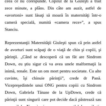
ceea ce nu corespunde. Copilul de la Giuleşti a trăit
zece minute, a plâns. Din câte am auzit, astfel de
«avortoni» sunt lăsaţi să moară în maternităţi într-o
cameră specială, numită «camera rece»”, a spus
Stanciu.
Reprezentanţii Maternităţii Giuleşti spun că prin astfel
de avorturi sunt scăpaţi de o viaţă de chin şi copiii, şi
părinţii. „Când se descoperă că un făt are Sindrom
Down, eu ştiu sigur că va avea unele malformaţii la
inimă, renale. Este un om mort pentru societate. Cu alte
cuvinte, îşi chinuie părinţii”, crede dr Pană.
Vicepreşedintele unui ONG pentru copiii cu Sindrom
Down, Gabriela Tănase de la UpDown, crede că
părinţii sunt singurii care pot decide dacă păstrează sau