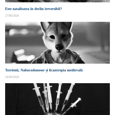
Este natalitatea în declin ireversibil?
27/06/2026
Terrienii, Nabucodonosor și licantropia medievală
24/06/2026