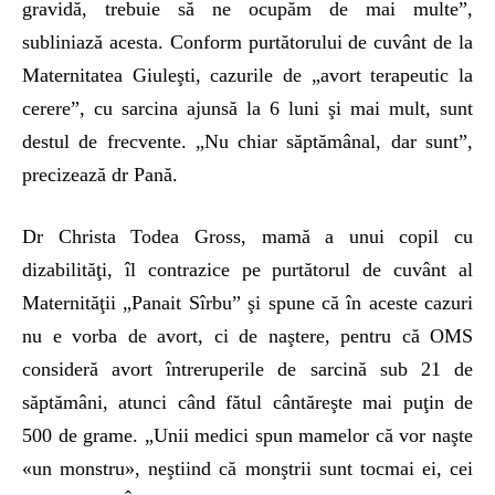
gravidă, trebuie să ne ocupăm de mai multe”,
subliniază acesta. Conform pur­tă­torului de cuvânt de la
Maternitatea Giuleşti, cazurile de „avort terapeutic la
cerere”, cu sarcina ajunsă la 6 luni şi mai mult, sunt
destul de frecvente. „Nu chiar săptămânal, dar sunt”,
precizează dr Pană.
Dr Christa Todea Gross, mamă a unui copil cu
dizabilităţi, îl contra­zice pe purtătorul de cuvânt al
Mater­ni­tăţii „Panait Sîrbu” şi spune că în aceste cazuri
nu e vorba de avort, ci de naştere, pentru că OMS
consideră avort întreruperile de sarcină sub 21 de
săptămâni, atunci când fătul cântăreşte mai puţin de
500 de grame. „Unii medici spun mamelor că vor naşte
«un monstru», neştiind că monştrii sunt tocmai ei, cei