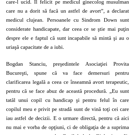
care-l ucid. Îl felicit pe medicul ginecolog mu­sulman
care nu a dorit să facă un astfel de avort”, a declarat
medicul clu­jean. Persoanele cu Sindrom Down sunt
considerate handicapa­te, dar ceea ce se ştie mai puţin
despre ele e faptul că sunt incapabile să min­tă şi au o
uriaşă capacitate de a iubi.
Bogdan Stanciu, preşedintele Asociaţiei Provita
Bucureşti, spune că va face demersuri pentru
clarificarea legală a ceea ce înseamnă avort te­rapeutic,
pentru că se face abuz de această procedură. „Eu sunt
tatăl unui copil cu handicap şi pentru felul în care
copilul meu e privit pe stradă sunt de vină toţi cei care
iau astfel de decizii. E o urmare directă, pentru că aici
nu mai e vorba de opţiuni, ci de obligaţia de a suprima