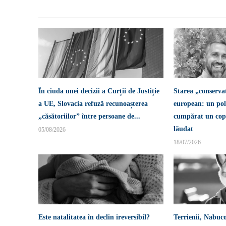
În ciuda unei decizii a Curții de Justiție
Starea „conserva
a UE, Slovacia refuză recunoașterea
european: un pol
„căsătoriilor” între persoane de...
cumpărat un copi
lăudat
05/08/2026
18/07/2026
Este natalitatea în declin ireversibil?
Terrienii, Nabuco