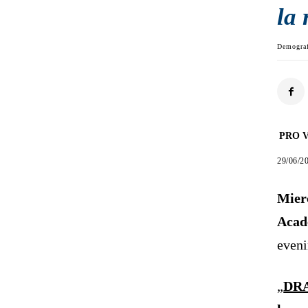
la
Demograf
PRO V
29/06/2
Mier
Aca
eveni
„
DRA