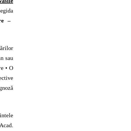
asile
egida
re –
rilor
an sau
re • O
ective
ognoză
intele
 Acad.