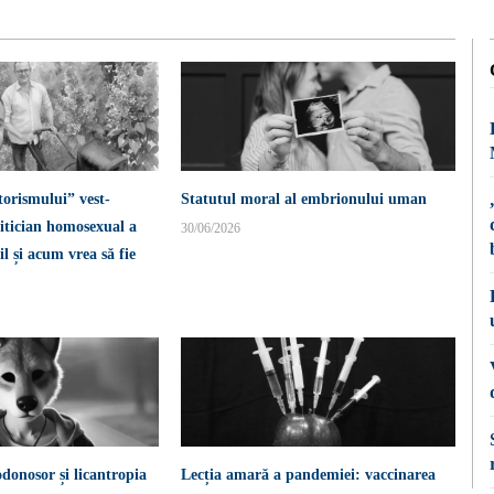
torismului” vest-
Statutul moral al embrionului uman
itician homosexual a
30/06/2026
l și acum vrea să fie
donosor și licantropia
Lecția amară a pandemiei: vaccinarea