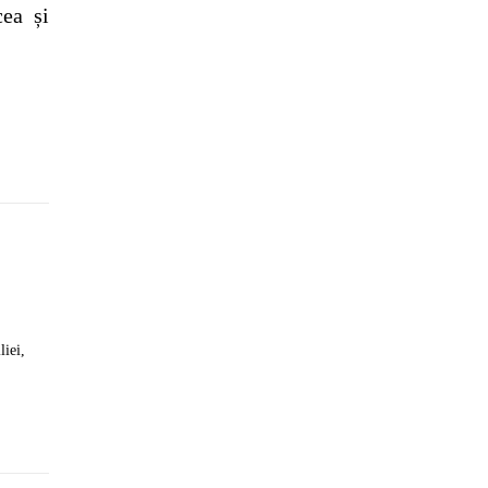
cea și
liei,