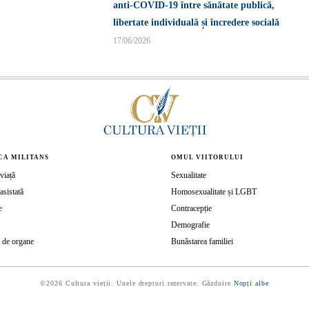
anti-COVID-19 între sănătate publică,
libertate individuală și încredere socială
17/06/2026
CA MILITANS
OMUL VIITORULUI
viață
Sexualitate
asistată
Homosexualitate și LGBT
e
Contracepție
Demografie
 de organe
Bunăstarea familiei
©2026 Cultura vieții. Unele drepturi rezervate. Găzduire
Nopți albe