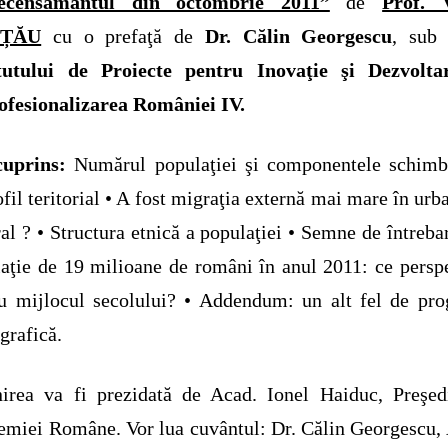
ecensământul din octombrie 2011”
de
Prof. V
ȚĂU
cu o prefaţă de
Dr. Călin Georgescu
, sub 
itutului de Proiecte pentru Inovaţie şi Dezvolta
ofesionalizarea României IV.
cuprins:
Numărul populaţiei şi componentele schimbă
ofil teritorial • A fost migraţia externă mai mare în urb
ral ? • Structura etnică a populaţiei • Semne de întreba
aţie de 19 milioane de români în anul 2011: ce persp
u mijlocul secolului? • Addendum: un alt fel de pr
rafică.
nirea va fi prezidată de Acad. Ionel Haiduc, Preşed
miei Române. Vor lua cuvântul: Dr. Călin Georgescu,