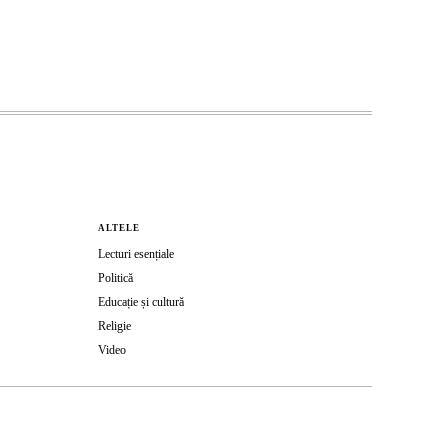
ALTELE
Lecturi esențiale
Politică
Educație și cultură
Religie
Video