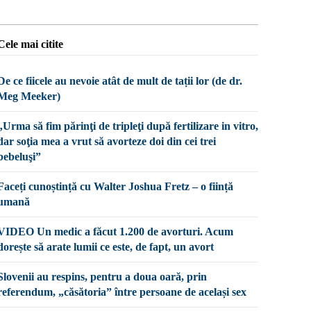
Cele mai citite
De ce fiicele au nevoie atât de mult de tații lor (de dr.
Meg Meeker)
„Urma să fim părinţi de tripleţi după fertilizare in vitro,
dar soţia mea a vrut să avorteze doi din cei trei
bebeluşi”
Faceți cunoștință cu Walter Joshua Fretz – o ființă
umană
VIDEO Un medic a făcut 1.200 de avorturi. Acum
dorește să arate lumii ce este, de fapt, un avort
Slovenii au respins, pentru a doua oară, prin
referendum, „căsătoria” între persoane de același sex