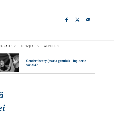
OGRAFIE
ESENȚIAL
ALTELE
Gender theory (teoria genului) – inginerie
socială?
ă
ei