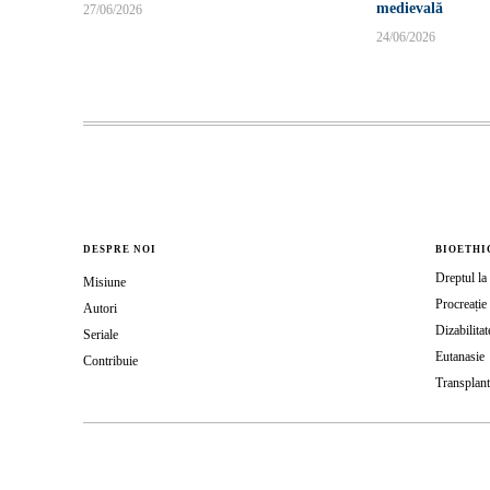
medievală
27/06/2026
24/06/2026
DESPRE NOI
BIOETHI
Dreptul la 
Misiune
Procreație 
Autori
Dizabilitat
Seriale
Eutanasie
Contribuie
Transplant