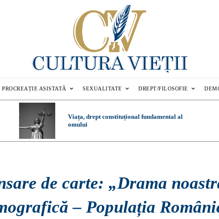
PROCREAȚIE ASISTATĂ
SEXUALITATE
DREPT/FILOSOFIE
DEM
Viața, drept constituțional fundamental al
omului
nsare de carte: „Drama noastr
mografică – Populația Români