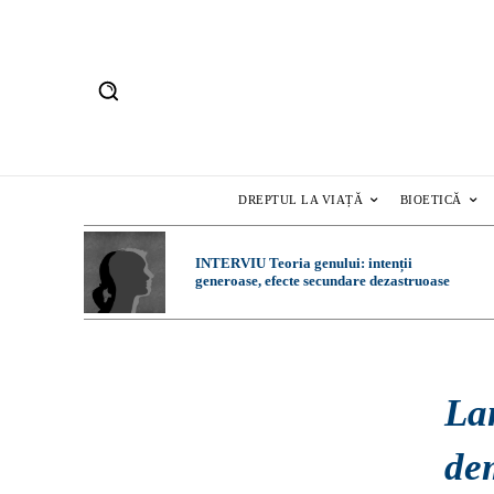
DREPTUL LA VIAȚĂ
BIOETICĂ
INTERVIU Teoria genului: intenții
generoase, efecte secundare dezastruoase
La
de