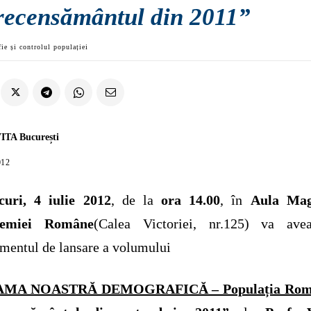
 recensământul din 2011”
ie și controlul populației
ITA București
012
curi, 4 iulie 2012
, de la
ora 14.00
, în
Aula Ma
demiei Române
(Calea Victoriei, nr.125) va ave
mentul de lansare a volumului
MA NOASTRĂ DEMOGRAFICĂ – Populația Româ