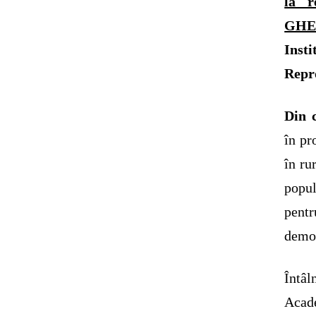
la r
GHE
Inst
Repr
Din 
în pr
în ru
popul
pentr
demog
Întâl
Acade