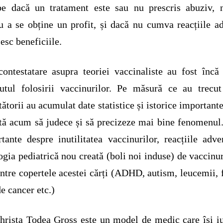
ebe dacă un tratament este sau nu prescris abuziv, 
u a se obține un profit, și dacă nu cumva reacțiile a
esc beneficiile.
contestatare asupra teoriei vaccinaliste au fost încă
utul folosirii vaccinurilor. Pe măsură ce au trecut
tătorii au acumulat date statistice și istorice importante
ută acum să judece și să precizeze mai bine fenomenul
tante despre inutilitatea vaccinurilor, reacțiile adve
ogia pediatrică nou creată (boli noi induse) de vaccinur
între copertele acestei cărți (ADHD, autism, leucemii,
de cancer etc.)
hrista Todea Gross este un model de medic care își i