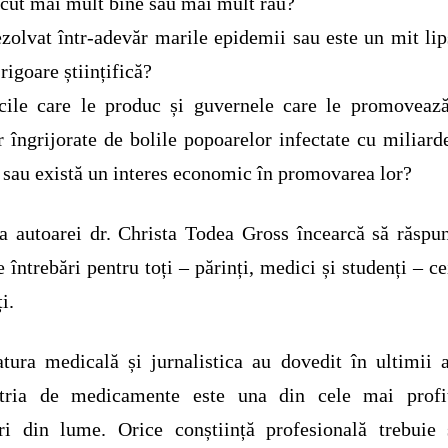
cut mai mult bine sau mai mult rău?
zolvat într-adevăr marile epidemii sau este un mit lip
 rigoare științifică?
cile care le produc și guvernele care le promoveaz
r îngrijorate de bolile popoarelor infectate cu miliard
 sau există un interes economic în promovarea lor?
a autoarei dr. Christa Todea Gross încearcă să răspu
e întrebări pentru toți – părinți, medici și studenți – ce
ți.
atura medicală și jurnalistica au dovedit în ultimii 
stria de medicamente este una din cele mai profit
ri din lume. Orice conștiință profesională trebuie