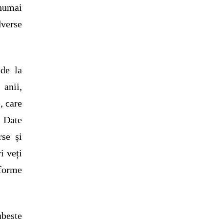
numai
dverse
 de la
 anii,
, care
. Date
rse și
i veți
 forme
ubește