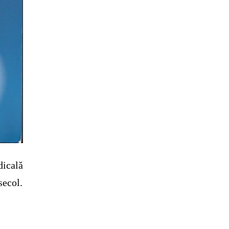
dicală
secol.