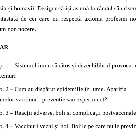
sia și bolnavii. Desigur că își asumă la rândul său riscu
ntastată de cei care nu respectă axioma profesiei no
um non nocere.
AR
p. 1 – Sistemul imun sănătos și dezechilibrul provocat 
ccinuri
p. 2 – Cum au dispărut epidemiile în lume. Apariția
imelor vaccinuri: prevenție sau experiment?
p. 3 – Reacții adverse, boli și complicații postvaccinal
. 4 – Vaccinuri vechi și noi. Bolile pe care nu le previ