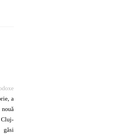
todoxe
rie, a
O nouă
 Cluj-
 găsi