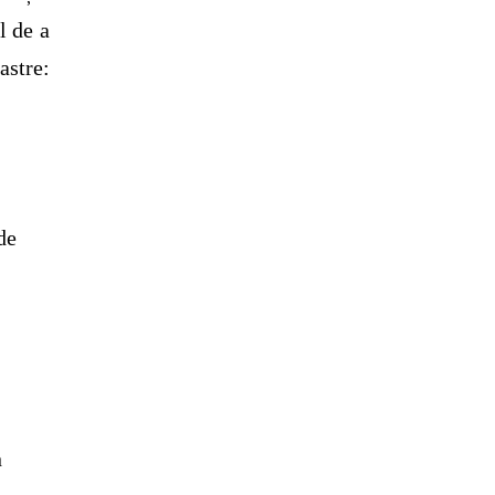
l de a
astre:
de
e
n