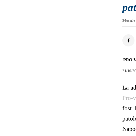
pat
Educație 
PRO V
21/10/2
La ad
Pro-v
fost 
patol
Napo