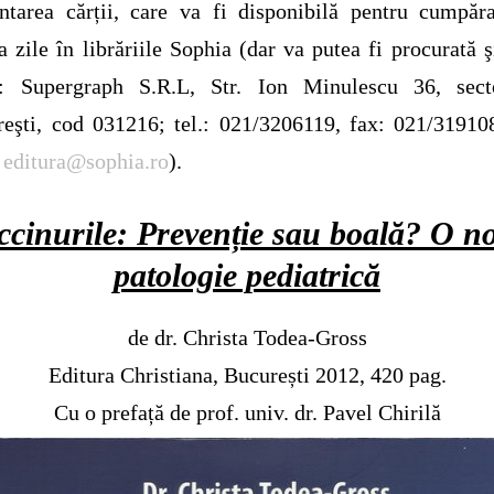
ntarea cărții, care va fi disponibilă pentru cumpăr
a zile în librăriile Sophia (dar va putea fi procurată ş
ă: Supergraph S.R.L, Str. Ion Minulescu 36, sect
eşti, cod 031216; tel.: 021/3206119, fax: 021/31910
:
editura@sophia.ro
).
ccinurile: Prevenție sau boală? O n
patologie pediatrică
de dr. Christa Todea-Gross
Editura Christiana, București 2012, 420 pag.
Cu o prefață de prof. univ. dr. Pavel Chirilă