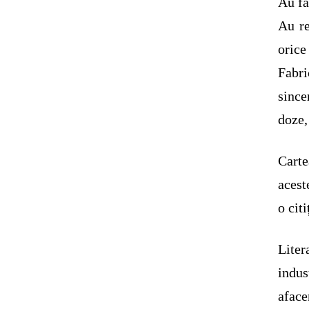
Au fă
Au re
orice
Fabri
since
doze,
Carte
acest
o citi
Liter
indu
aface