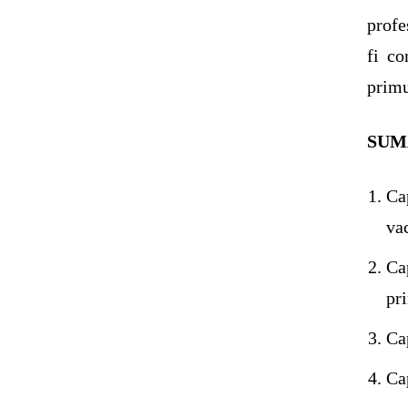
profe
fi co
prim
SUM
Ca
va
Ca
pr
Ca
Cap