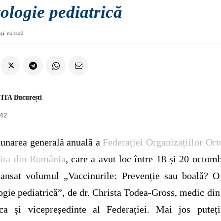
ologie pediatrică
și cultură
ITA București
012
unarea generală anuală a
Federației Organizațiilor Or
ita din România
, care a avut loc între 18 și 20 octomb
lansat volumul „Vaccinurile: Prevenție sau boală? 
ogie pediatrică”, de dr. Christa Todea-Gross, medic din
ca și vicepreședinte al Federației. Mai jos puteți