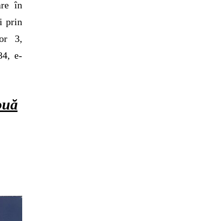
are în
i prin
or 3,
84, e-
ouă