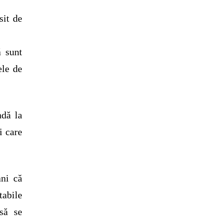
sit de
ă sunt
ele de
ndă la
i care
ani că
abile
 să se