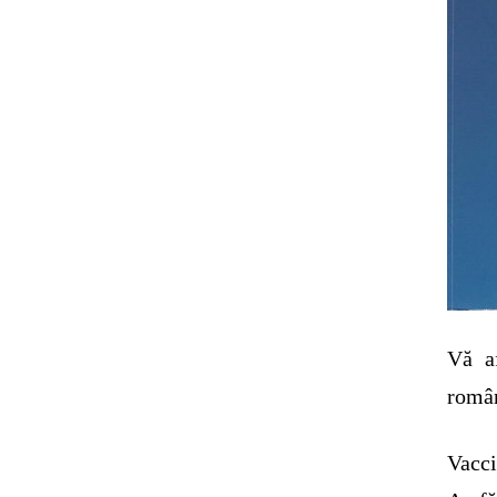
Vă af
român
Vacci