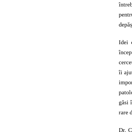
într
pentr
depăș
Idei 
încep
cerce
îi aj
impor
patol
găsi 
rare 
Dr. C