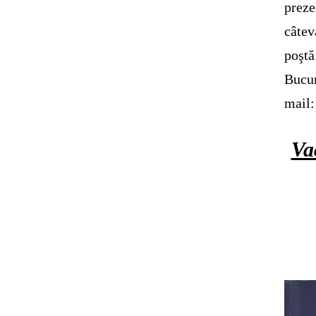
preze
câtev
poşt
Bucur
mail
Va