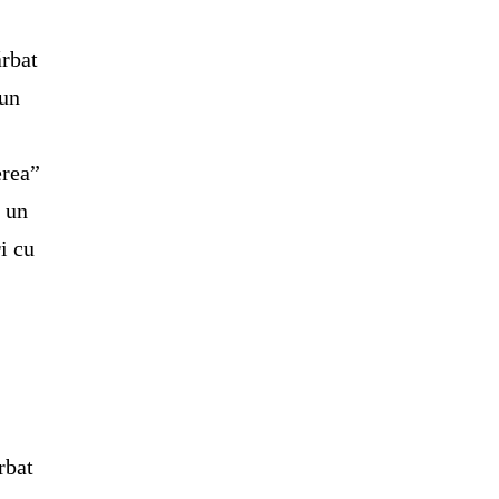
ărbat
 un
erea”
ă un
i cu
rbat