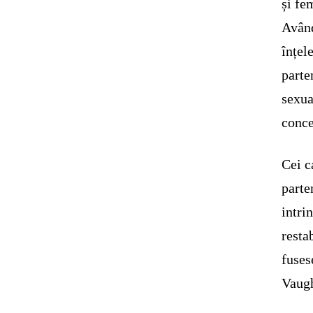
și fe
Având
înțel
parte
sexua
conc
Cei c
parte
intri
resta
fuses
Vaugh