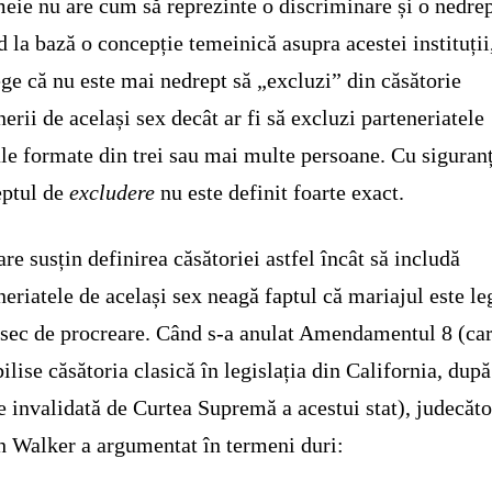
meie nu are cum să reprezinte o discriminare și o nedrep
 la bază o concepție temeinică asupra acestei instituții
ege că nu este mai nedrept să „excluzi” din căsătorie
nerii de același sex decât ar fi să excluzi parteneriatele
le formate din trei sau mai multe persoane. Cu siguranț
eptul de
excludere
nu este definit foarte exact.
are susțin definirea căsătoriei astfel încât să includă
neriatele de același sex neagă faptul că mariajul este le
nsec de procreare. Când s-a anulat Amendamentul 8 (ca
bilise căsătoria clasică în legislația din California, după
e invalidată de Curtea Supremă a acestui stat), judecăto
 Walker a argumentat în termeni duri: