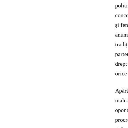
polit
conce
și fe
anumi
tradi
parte
drept
orice
Apără
malea
opone
procr