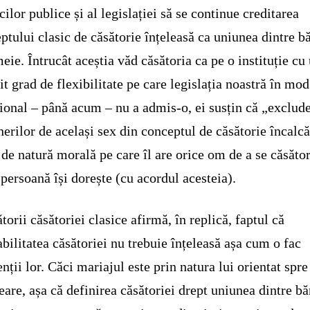
icilor publice și al legislației să se continue creditarea
ptului clasic de căsătorie înțeleasă ca uniunea dintre b
meie. Întrucât aceștia văd căsătoria ca pe o instituție cu
t grad de flexibilitate pe care legislația noastră în mod
țional ‒ până acum ‒ nu a admis-o, ei susțin că „exclud
nerilor de același sex din conceptul de căsătorie încalc
 de natură morală pe care îl are orice om de a se căsător
 persoană își dorește (cu acordul acesteia).
torii căsătoriei clasice afirmă, în replică, faptul că
bilitatea căsătoriei nu trebuie înțeleasă așa cum o fac
nții lor. Căci mariajul este prin natura lui orientat spre
eare, așa că definirea căsătoriei drept uniunea dintre bă