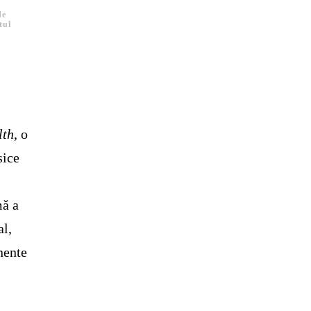
de
tul
lth
, o
sice
mă a
al,
nente