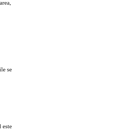
area,
ă
a
ile se
l este