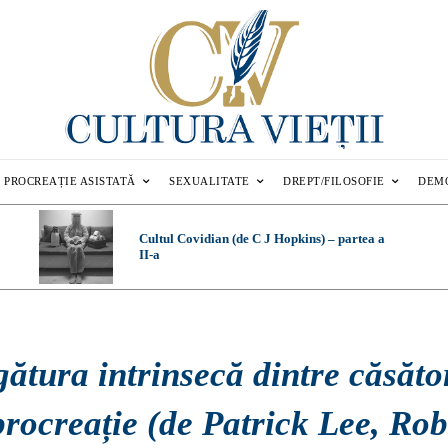
PROCREAȚIE ASISTATĂ
SEXUALITATE
DREPT/FILOSOFIE
DEM
Cultul Covidian (de C J Hopkins) – partea a
II-a
ătura intrinsecă dintre căsăto
procreație (de Patrick Lee, Rob