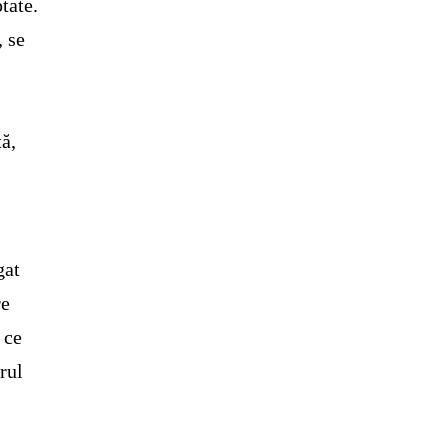
tate.
, se
ă,
gat
re
 ce
rul