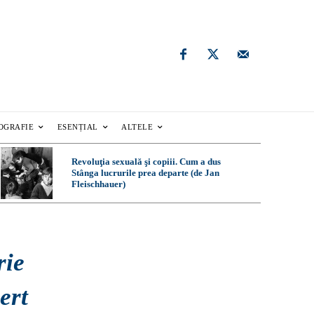
OGRAFIE
ESENȚIAL
ALTELE
Revoluţia sexuală şi copiii. Cum a dus
Stânga lucrurile prea departe (de Jan
Fleischhauer)
rie
ert