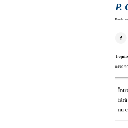
P. 
Bunăstar
Foșnir
04/02/2
Într
fără
nu e