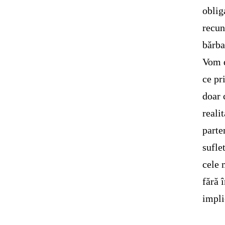
oblig
recun
bărba
Vom d
ce pr
doar 
reali
parte
sufle
cele 
fără 
impli