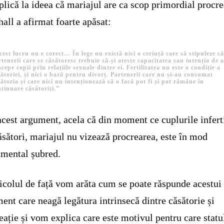
plică la ideea că mariajul are ca scop primordial procre
all a afirmat foarte apăsat:
est lucru nu e corect… În lege nu există nici o cerință care să stipuleze c
tenerii care se căsătoresc trebuie să-și ateste capacitatea sau intenția de 
cepe copii prin relațiile sexuale dintre ei. Fertilitatea nu este o condiție a
ătoriei, și nici o bază pentru divorț. Partenerii care nu și-au consumat
ătoria și care nici nu intenționează să o facă pot fi și pot rămâne în
tinuare căsătoriți.”
acest argument, acela că din moment ce cuplurile infert
ăsători, mariajul nu vizează procrearea, este în mod
mental șubred.
ticolul de față vom arăta cum se poate răspunde acestui
ent care neagă legătura intrinsecă dintre căsătorie și
eație și vom explica care este motivul pentru care statu