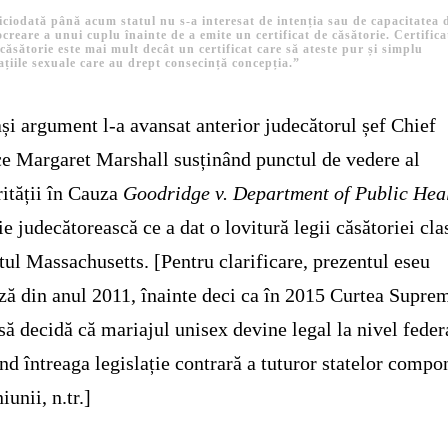
iciodată până acum statul nu s-a interesat de intenția sau de capacitatea 
creare a unui cuplu înainte de a emite un certificat de căsătorie. Certifica
căsătorie este mai mult decât un certificat care să ateste pur și simplu
ațiile sexuale care au drept consecință concepția.”
și argument l-a avansat anterior judecătorul șef Chief
ce Margaret Marshall susținând punctul de vedere al
ității în Cauza
Goodridge v. Department of Public Hea
ie judecătorească ce a dat o lovitură legii căsătoriei cla
atul Massachusetts. [Pentru clarificare, prezentul eseu
ză din anul 2011, înainte deci ca în 2015 Curtea Supre
ă decidă că mariajul unisex devine legal la nivel feder
nd întreaga legislație contrară a tuturor statelor compo
iunii, n.tr.]