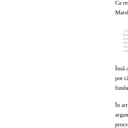
Ca re
Marsh
„Ac
par
con
căs
căs
con
Însă 
pot c
funda
În ar
argum
procr