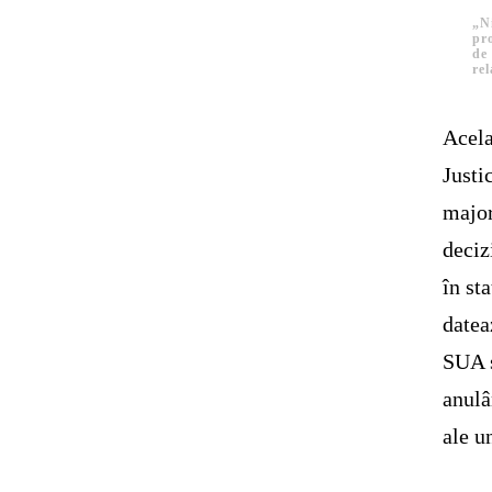
„N
pro
de 
rel
Acela
Justi
major
deciz
în st
datea
SUA s
anulâ
ale un