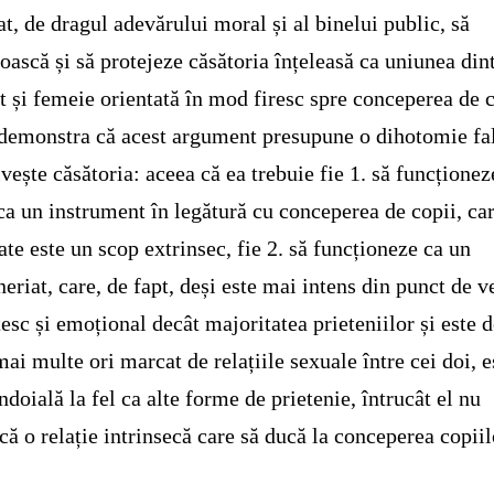
at, de dragul adevărului moral și al binelui public, să
oască și să protejeze căsătoria înțeleasă ca uniunea din
t și femeie orientată în mod firesc spre conceperea de c
emonstra că acest argument presupune o dihotomie fal
ivește căsătoria: aceea că ea trebuie fie 1. să funcționez
ca un instrument în legătură cu conceperea de copii, car
tate este un scop extrinsec, fie 2. să funcționeze ca un
neriat, care, de fapt, deși este mai intens din punct de 
tesc și emoțional decât majoritatea prieteniilor și este 
mai multe ori marcat de relațiile sexuale între cei doi, e
îndoială la fel ca alte forme de prietenie, întrucât el nu
că o relație intrinsecă care să ducă la conceperea copiil