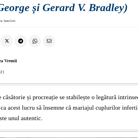
George și Gerard V. Bradley)
ea familiei
ea Vremii
021
e căsătorie și procreație se stabilește o legătură intrinse
 ca acest lucru să însemne că mariajul cuplurilor inferti
ste unul autentic.