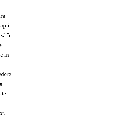
tre
opii.
să în
e
e în
vedere
de
ste
or.