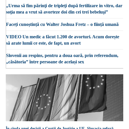
„Urma să fim părinţi de tripleţi după fertilizare in vitro, dar
soţia mea a vrut să avorteze doi din cei trei bebeluşi”
Faceți cunoștință cu Walter Joshua Fretz – o ființă umană
VIDEO Un medic a făcut 1.200 de avorturi. Acum dorește
să arate lumii ce este, de fapt, un avort
Slovenii au respins, pentru a doua oară, prin referendum,
„căsătoria” între persoane de același sex
În ciuda unei decizii a Curții de Justiție a UE, Slovacia refuză