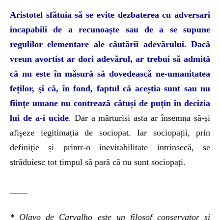
Aristotel sfătuia să se evite dezbaterea cu adversari
incapabili de a recunoaşte sau de a se supune
regulilor elementare ale căutării adevărului. Dacă
vreun avortist ar dori adevărul, ar trebui să admită
că nu este în măsură să dovedească ne-umanitatea
feților, şi că, în fond, faptul că aceștia sunt sau nu
ființe umane nu contrează câtuși de puțin în decizia
lui de a-i ucide
.
Dar a mărturisi asta ar însemna să-și
afişeze legitimația de sociopat. Iar sociopații, prin
definiţie și printr-o inevitabilitate intrinsecă, se
străduiesc tot timpul să pară că nu sunt sociopați.
____
* Olavo de Carvalho este un filosof conservator și