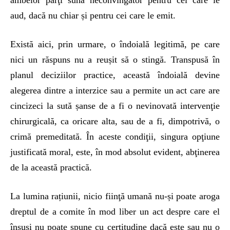
ambelor părţi sună neconvingător pentru cei care le
aud, dacă nu chiar și pentru cei care le emit.
Există aici, prin urmare, o îndoială legitimă, pe care
nici un răspuns nu a reușit să o stingă. Transpusă în
planul deciziilor practice, această îndoială devine
alegerea dintre a interzice sau a permite un act care are
cincizeci la sută șanse de a fi o nevinovată intervenţie
chirurgicală, ca oricare alta, sau de a fi, dimpotrivă, o
crimă premeditată. În aceste condiţii, singura opţiune
justificată moral, este, în mod absolut evident, abţinerea
de la această practică.
La lumina rațiunii, nicio fiinţă umană nu-și poate aroga
dreptul de a comite în mod liber un act despre care el
însuşi nu poate spune cu certitudine dacă este sau nu o