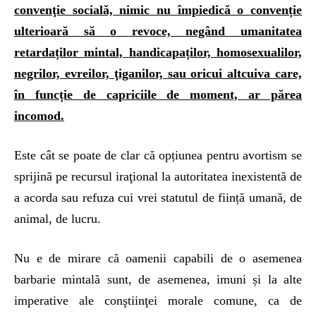
convenţie socială, nimic nu împiedică o convenție
ulterioară să o revoce, negând umanitatea
retardaților mintal, handicapaților, homosexualilor,
negrilor, evreilor, ţiganilor, sau oricui altcuiva care,
în funcție de capriciile de moment, ar părea
incomod.
Este cât se poate de clar că opțiunea pentru avortism se
sprijină pe recursul iraţional la autoritatea inexistentă de
a acorda sau refuza cui vrei statutul de ființă umană, de
animal, de lucru.
Nu e de mirare că oamenii capabili de o asemenea
barbarie mintală sunt, de asemenea, imuni și la alte
imperative ale conştiinţei morale comune, ca de