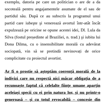
exemplu, datoria pe care un politician o are de a da
socoteală pentru angajamentele asumate de el sau de
partidul său. După ce au subscris la programul unui
partid care iubeşte şi venerează avortul într-atât încât
expulzează pe oricine se opune acestei idei, Dl. Lula da
Silva (fostul președinte al Braziliei, n. trad.) şi iubita lui
Dona Dilma, cu o insensibilitate morală cu adevărat
sociopată, vin să se pretindă nevinovați de orice
complicitate cu proiectul avortist.
Ar fi o prostie să aşteptăm coerență morală de la
indivizi care nu respectă nici măcar obligația de a
recunoaște faptul că celelalte fiinţe umane aparţin
aceleiași specii cu ei prin natura lor, şi nu printr-o
generoasă – şi cu totul revocabilă – concesie din