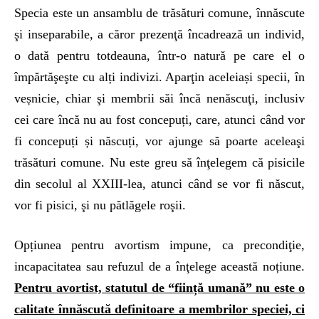
Specia este un ansamblu de trăsături comune, înnăscute
şi inseparabile, a căror prezenţă încadrează un individ,
o dată pentru totdeauna, într-o natură pe care el o
împărtăşeşte cu alți indivizi. Aparţin aceleiași specii, în
veșnicie, chiar şi membrii săi încă nenăscuţi, inclusiv
cei care încă nu au fost concepuți, care, atunci când vor
fi concepuți și născuți, vor ajunge să poarte aceleaşi
trăsături comune. Nu este greu să înţelegem că pisicile
din secolul al XXIII-lea, atunci când se vor fi născut,
vor fi pisici, şi nu pătlăgele roşii.
Opțiunea pentru avortism impune, ca precondiţie,
incapacitatea sau refuzul de a înţelege această noțiune.
Pentru avortist, statutul de “ființă umană” nu este o
calitate înnăscută definitoare a membrilor speciei, ci