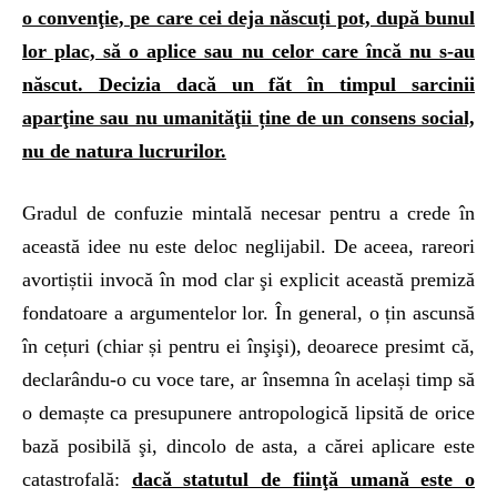
o convenţie, pe care cei deja născuți pot, după bunul
lor plac, să o aplice sau nu celor care încă nu s-au
născut. Decizia dacă un făt în timpul sarcinii
aparţine sau nu umanităţii ține de un consens social,
nu de natura lucrurilor.
Gradul de confuzie mintală necesar pentru a crede în
această idee nu este deloc neglijabil. De aceea, rareori
avortiștii invocă în mod clar şi explicit această premiză
fondatoare a argumentelor lor. În general, o țin ascunsă
în cețuri (chiar și pentru ei înşişi), deoarece presimt că,
declarându-o cu voce tare, ar însemna în același timp să
o demaște ca presupunere antropologică lipsită de orice
bază posibilă şi, dincolo de asta, a cărei aplicare este
catastrofală:
dacă statutul de fiinţă umană este o