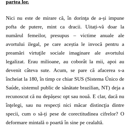
partea lor.
Nici nu este de mirare că, în dorinţa de a-și impune
pofta de putere, mint ca dracii. Uitați-vă doar la
numărul femeilor, presupus – victime anuale ale
avortului ilegal, pe care aceștia le invocă pentru a
preamări virtuţile sociale imaginare ale avortului
legalizat. Erau milioane, au coborât la mii, apoi au
devenit câteva sute. Acum, se pare că afacerea s-a
încheiat la 180, în timp ce chiar SUS (Sistema Único de
Saúde, sistemul public de sănătate brazilian, NT) deja a
recunoscut că nu depășesc opt sau nouă. E clar, dacă nu
înţelegi, sau nu respecți nici măcar distincţia dintre
specii, cum o să-ți pese de corectitudinea cifrelor? O
deformare mintală o poartă în sine pe cealaltă.