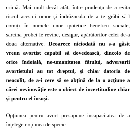
crimă. Mai mult decât atât, între prudenţa de a evita
riscul acestui omor şi îndrăzneala de a te grăbi să-l
comiți în numele unor ipotetice beneficii sociale,
sarcina probei le revine, desigur, apărătorilor celei de-a
doua alternative.
Deoarece niciodată nu s-a găsit
vreun avortist capabil să dovedească, dincolo de
orice îndoială, ne-umanitatea fătului, adversarii
avortistului au tot dreptul, şi chiar datoria de
neocolit, de a-i cere să se abţină de la o acţiune a
cărei nevinovăţie este o obiect de incertitudine chiar
şi pentru el însuşi.
Opţiunea pentru avort presupune incapacitatea de a
înţelege noţiunea de specie.