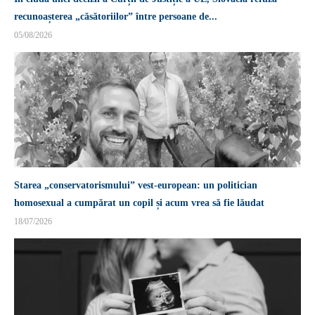
recunoașterea „căsătoriilor” între persoane de...
05/08/2026
Starea „conservatorismului” vest-european: un politician
homosexual a cumpărat un copil și acum vrea să fie lăudat
18/07/2026