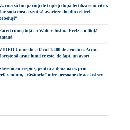
„Urma să fim părinţi de tripleţi după fertilizare in vitro,
dar soţia mea a vrut să avorteze doi din cei trei
bebeluşi”
Faceți cunoștință cu Walter Joshua Fretz – o ființă
umană
VIDEO Un medic a făcut 1.200 de avorturi. Acum
dorește să arate lumii ce este, de fapt, un avort
Slovenii au respins, pentru a doua oară, prin
referendum, „căsătoria” între persoane de același sex