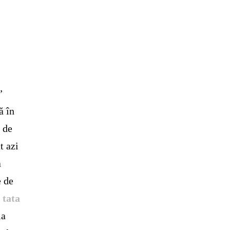
”
ă în
 de
t azi
a
e de
 tata
la