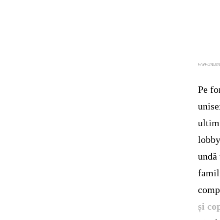
www.mumd
Pe fo
unise
ultim
lobby
undă 
famil
compe
și co