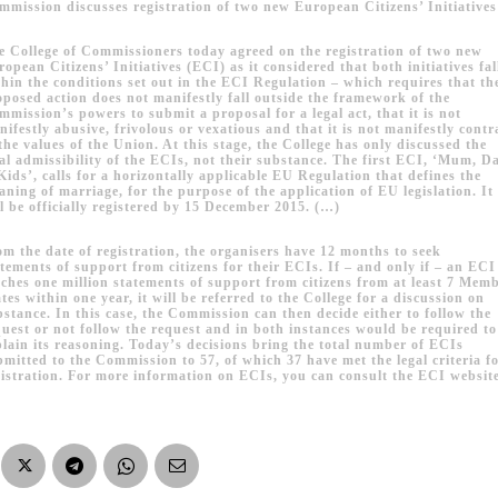
mmission discusses registration of two new European Citizens’ Initiatives
e College of Commissioners today agreed on the registration of two new
opean Citizens’ Initiatives (ECI) as it considered that both initiatives fal
thin the conditions set out in the ECI Regulation – which requires that th
oposed action does not manifestly fall outside the framework of the
mmission’s powers to submit a proposal for a legal act, that it is not
ifestly abusive, frivolous or vexatious and that it is not manifestly contr
the values of the Union. At this stage, the College has only discussed the
gal admissibility of the ECIs, not their substance. The first ECI,
‘Mum, D
Kids’, calls for a horizontally applicable EU Regulation that defines the
aning of marriage, for the purpose of the application of EU legislation.
It
ll be officially registered by 15 December 2015. (…)
om the date of registration, the organisers have 12 months to seek
atements of support from citizens for their ECIs. If – and only if – an ECI
aches one million statements of support from citizens from at least 7 Mem
tes within one year, it will be referred to the College for a discussion on
bstance. In this case, the Commission can then decide either to follow the
quest or not follow the request and in both instances would be required to
plain its reasoning. Today’s decisions bring the total number of ECIs
bmitted to the Commission to 57, of which 37 have met the legal criteria f
gistration. For more information on ECIs, you can consult the ECI website