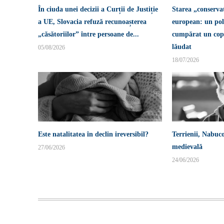
În ciuda unei decizii a Curții de Justiție
Starea „conserva
a UE, Slovacia refuză recunoașterea
european: un pol
„căsătoriilor” între persoane de...
cumpărat un copi
lăudat
05/08/2026
18/07/2026
Este natalitatea în declin ireversibil?
Terrienii, Nabuco
medievală
27/06/2026
24/06/2026