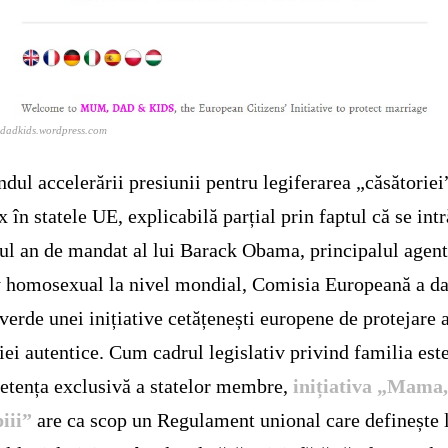
adkids.wordpress.com
ndul accelerării presiunii pentru legiferarea „căsătoriei
x în statele UE, explicabilă parțial prin faptul că se intr
ul an de mandat al lui Barack Obama, principalul agent
 homosexual la nivel mondial, Comisia Europeană a da
verde unei inițiative cetățenești europene de protejare 
iei autentice. Cum cadrul legislativ privind familia est
tența exclusivă a statelor membre,
inițiativa „Mama,
piii”
are ca scop un Regulament unional care definește 