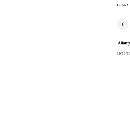
Politică
Alianț
10/12/2