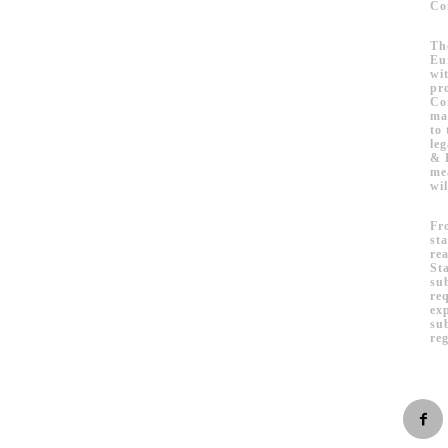
Co
Th
Eur
wi
pr
Co
man
to 
le
& 
me
wi
Fr
st
re
Sta
su
re
ex
su
re