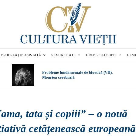
PROCREAȚIE ASISTATĂ
SEXUALITATE
DREPT/FILOSOFIE
DEM
Probleme fundamentale de bioetică (VII).
Moartea cerebrală
ama, tata și copiii” – o nouă
țiativă cetățenească europeană