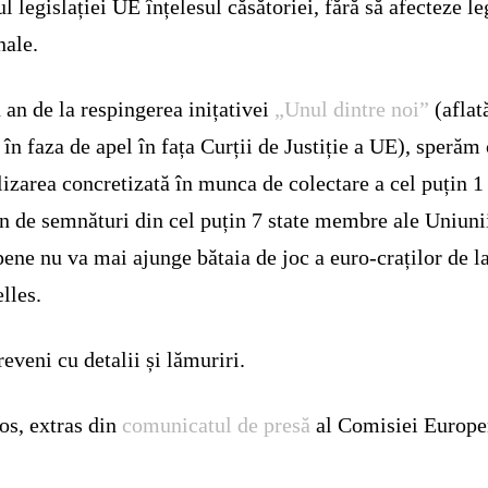
ul legislației UE înțelesul căsătoriei, fără să afecteze le
nale.
 an de la respingerea inițativei
„Unul dintre noi”
(aflat
în faza de apel în fața Curții de Justiție a UE), sperăm
izarea concretizată în munca de colectare a cel puțin 1
n de semnături din cel puțin 7 state membre ale Uniuni
ene nu va mai ajunge bătaia de joc a euro-craților de l
lles.
eveni cu detalii și lămuriri.
os, extras din
comunicatul de presă
al Comisiei Europ