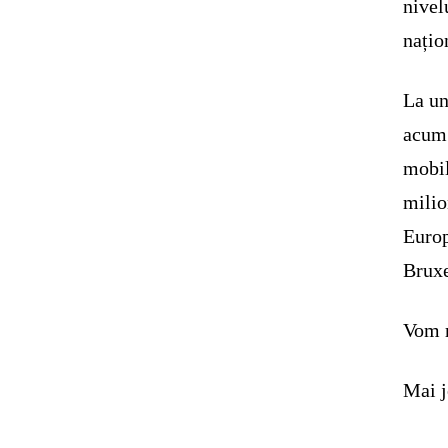
nivel
națio
La un
acum 
mobil
milio
Europ
Bruxe
Vom r
Mai j