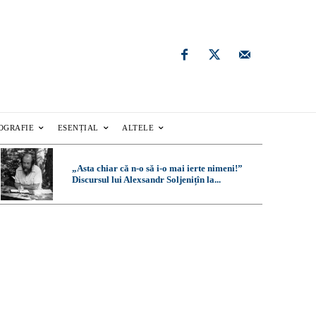
OGRAFIE
ESENȚIAL
ALTELE
„Asta chiar că n-o să i-o mai ierte nimeni!”
Discursul lui Alexsandr Soljenițîn la...