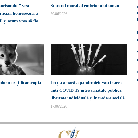
torismului” vest-
Statutul moral al embrionului uman
itician homosexual a
30/06/2026
l și acum vrea să fie
donosor și licantropia
Lecția amară a pandemiei: vaccinarea
anti-COVID-19 între sănătate publică,
libertate individuală și încredere socială
17/06/2026