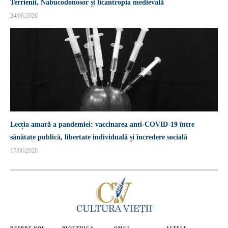
Terrienii, Nabucodonosor și licantropia medievală
24/06/2026
Lecția amară a pandemiei: vaccinarea anti-COVID-19 între
sănătate publică, libertate individuală și încredere socială
17/06/2026