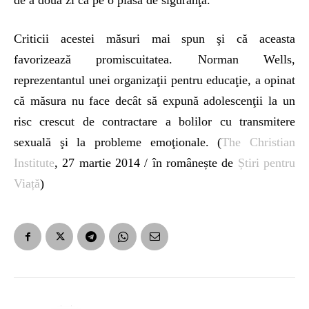
de a doua zi ca pe o plasă de siguranţă.
Criticii acestei măsuri mai spun şi că aceasta
favorizează promiscuitatea. Norman Wells,
reprezentantul unei organizaţii pentru educaţie, a opinat
că măsura nu face decât să expună adolescenţii la un
risc crescut de contractare a bolilor cu transmitere
sexuală şi la probleme emoţionale. (
The Christian
Institute
, 27 martie 2014 / în românește de
Știri pentru
Viață
)