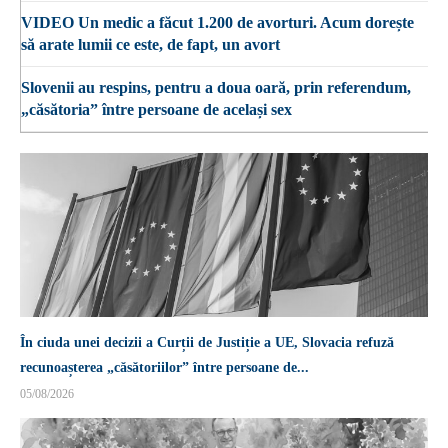
VIDEO Un medic a făcut 1.200 de avorturi. Acum dorește
să arate lumii ce este, de fapt, un avort
Slovenii au respins, pentru a doua oară, prin referendum,
„căsătoria” între persoane de același sex
În ciuda unei decizii a Curții de Justiție a UE, Slovacia refuză
recunoașterea „căsătoriilor” între persoane de...
05/08/2026