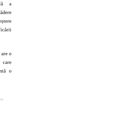
ilă a
cădere
eștere
icării
 are o
 care
intă o
o
tot