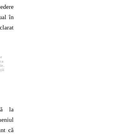
edere
ual în
larat
ie
ica
ie.
ții
lă la
eniul
ant că