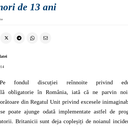
nori de 13 ani
ate
Matei
014
]Pe fondul discuției reînnoite privind edu
ală obligatorie în România, iată că ne parvin noi 
jorătoare din Regatul Unit privind excesele inimaginab
 se poate ajunge odată implementate astfel de pro
atorii. Britanicii sunt deja copleșiți de noianul incide