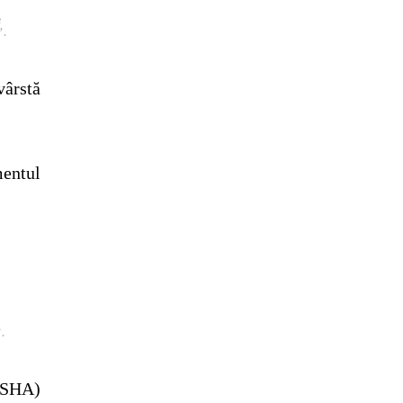
e
”.
vârstă
mentul
”.
(SSHA)