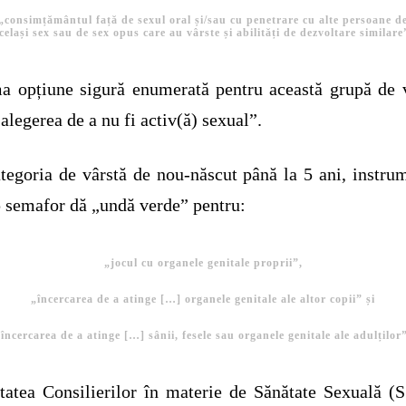
„consimțământul față de sexul oral și/sau cu penetrare cu alte persoane d
celași sex sau de sex opus care au vârste și abilități de dezvoltare similare
a opțiune sigură enumerată pentru această grupă de 
„alegerea de a nu fi activ(ă) sexual”.
tegoria de vârstă de nou-născut până la 5 ani, instru
p semafor dă „undă verde” pentru:
„jocul cu organele genitale proprii”,
„încercarea de a atinge […] organele genitale ale altor copii” și
încercarea de a atinge […] sânii, fesele sau organele genitale ale adulților
tatea Consilierilor în materie de Sănătate Sexuală 