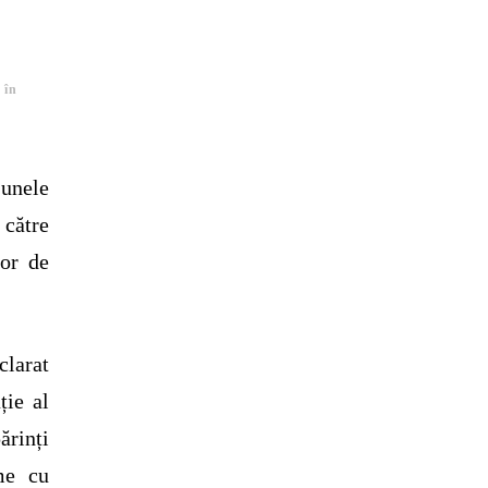
 în
 unele
 către
lor de
larat
ție al
rinți
me cu