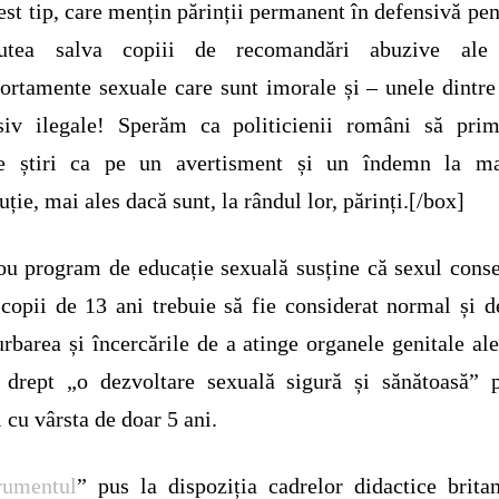
est tip, care mențin părinții permanent în defensivă pen
utea salva copiii de recomandări abuzive ale
rtamente sexuale care sunt imorale și – unele dintre
usiv ilegale! Sperăm ca politicienii români să prim
te știri ca pe un avertisment și un îndemn la m
uție, mai ales dacă sunt, la rândul lor, părinți.[/box]
u program de educație sexuală susține că sexul cons
 copii de 13 ani trebuie să fie considerat normal și d
rbarea și încercările de a atinge organele genitale ale
 drept „o dezvoltare sexuală sigură și sănătoasă” 
i cu vârsta de doar 5 ani.
rumentul
” pus la dispoziția cadrelor didactice brita