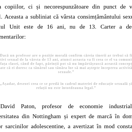
ta copiilor, ci și necorespunzătoare din punct de v
. Aceasta a subliniat că vârsta consimțământului sex
tul Unit este de 16 ani, nu de 13. Carter a dec
mentarilor:
Dacă un profesor are o poziție morală confirm căreia tinerii ar trebui să f
tivi sexual de la vârsta de 13 ani, atunci aceasta va fi ceea ce el va comun
 fața clasei, când de fapt, părinții pot să nu împărtășească această concepț
ate că ei doresc ca tânărul sau tânăra lor să mai aștepte începerea activită
sexuale.”
„Așadar, deseori ceea ce se predă în cadrul materiei de educație sexuală și
relații nu este întotdeauna legal.”
David Paton, profesor de economie industria
ersitatea din Nottingham și expert de marcă în dom
or sarcinilor adolescentine, a avertizat în mod const