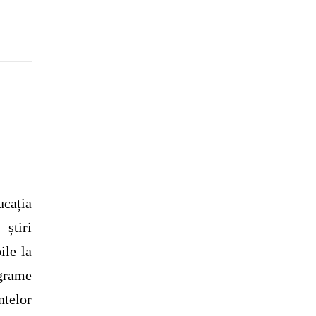
cația
știri
ile la
grame
ntelor