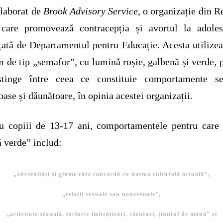
elaborat de
Brook Advisory Service
, o organizație din R
 care promovează contracepția și avortul la adolesc
țată de Departamentul pentru Educație. Acesta utilize
m de tip „semafor”, cu lumină roșie, galbenă și verde, 
stinge între ceea ce constituie comportamente se
oase și dăunătoare, în opinia acestei organizații.
u copiii de 13-17 ani, comportamentele pentru care
 verde” includ:
„obscenități și glume care concordă cu norma culturală actuală”,
„relații sexuale sau nonsexuale”,
„activitate sexuală, inclusiv îmbrățișări, săruturi, ținutul de mână” și