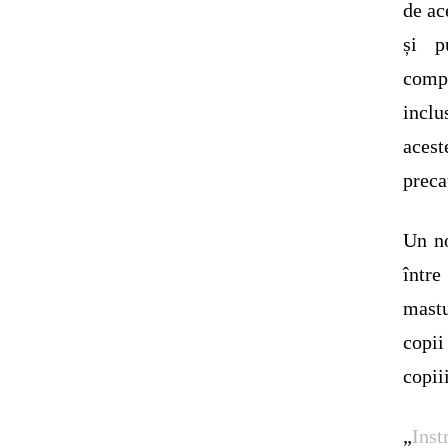
de ac
și p
compo
incl
aces
preca
Un no
între
mastu
copii
copii
„
Inst