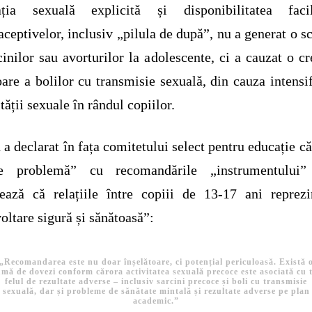
ația sexuală explicită și disponibilitatea fac
aceptivelor, inclusiv „pilula de după”, nu a generat o s
cinilor sau avorturilor la adolescente, ci a cauzat o cr
oare a bolilor cu transmisie sexuală, din cauza intensif
ității sexuale în rândul copiilor.
 a declarat în fața comitetului select pentru educație că
e problemă” cu recomandările „instrumentului”
ează că relațiile între copiii de 13-17 ani reprez
oltare sigură și sănătoasă”:
„Recomandarea este nu doar înșelătoare, ci potențial periculoasă. Există 
mă de dovezi conform cărora activitatea sexuală precoce este asociată cu 
felul de rezultate adverse – inclusiv sarcini precoce și boli cu transmisie
sexuală, dar și probleme de sănătate mintală și rezultate adverse pe plan
academic.”