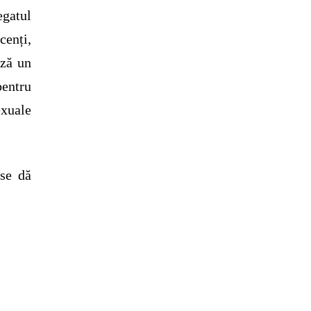
egatul
enți,
ază un
pentru
xuale
 se dă