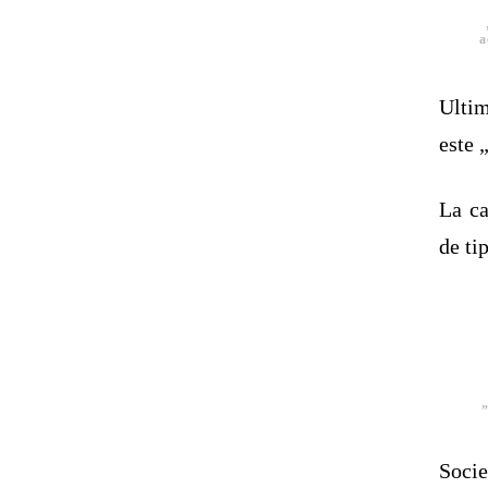
a
Ultim
este 
La ca
de ti
„
Socie