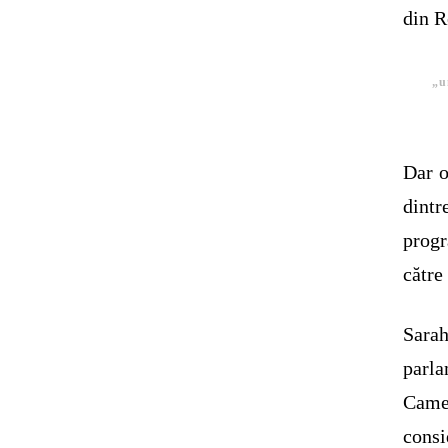
din R
„u
Dar o
dintr
prog
către 
Sara
parla
Came
cons