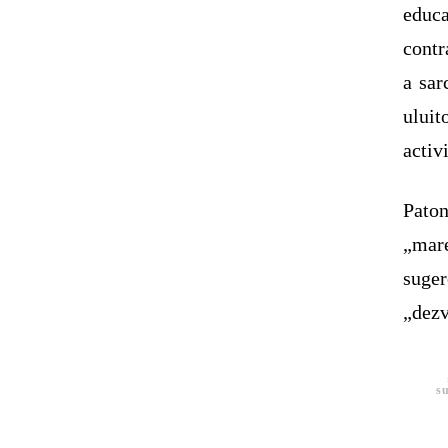
educ
contr
a sar
uluit
activ
Paton
„mar
suger
„dezv
su