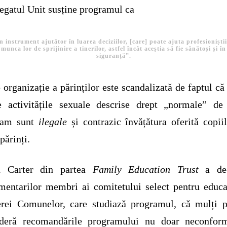
egatul Unit susține programul ca
n instrument ajutător în luarea deciziilor, [care] poate ajuta profesioniștii
munca lor de sprijinire a tinerilor, astfel încât aceștia să fie sănătoși și în
siguranță”.
 organizație a părinților este scandalizată de faptul că
e activitățile sexuale descrise drept „normale” de
ram sunt
ilegale
și contrazic învățătura oferită copii
părinți.
h Carter din partea
Family Education Trust
a dec
mentarilor membri ai comitetului select pentru educa
rei Comunelor, care studiază programul, că mulți pă
ideră recomandările programului nu doar neconfor