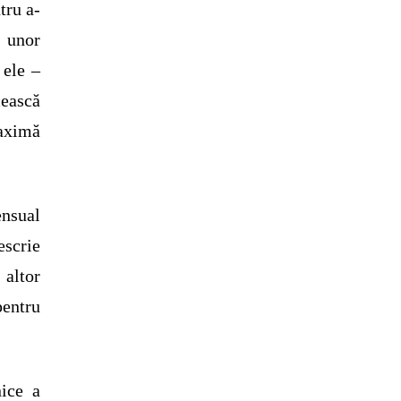
tru a-
 unor
 ele –
ească
aximă
ensual
escrie
 altor
pentru
nice a