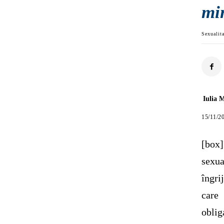
mi
Sexualit
Iulia 
15/11/2
[box
sexu
îngri
care
oblig