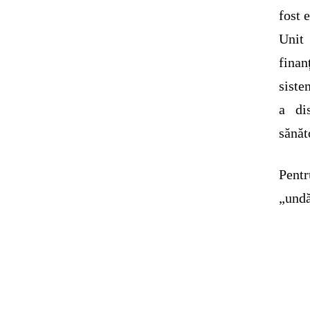
fost 
Unit
finan
siste
a di
sănăt
Pentr
„undă