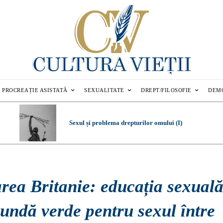
PROCREAȚIE ASISTATĂ
SEXUALITATE
DREPT/FILOSOFIE
DEM
Sexul și problema drepturilor omului (I)
rea Britanie: educația sexual
undă verde pentru sexul între